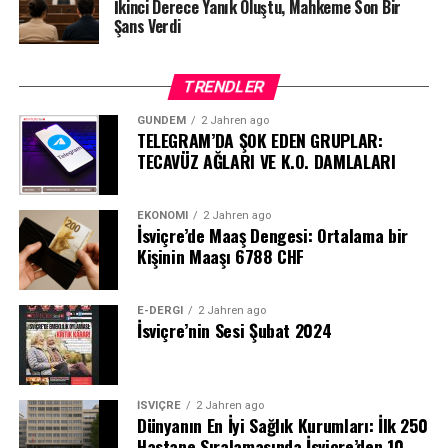
İkinci Derece Yanık Oluştu, Mahkeme Son Bir
Şans Verdi
TRENDLER
GÜNDEM
2 Jahren ago
TELEGRAM’DA ŞOK EDEN GRUPLAR:
TECAVÜZ AĞLARI VE K.O. DAMLALARI
EKONOMI
2 Jahren ago
İsviçre’de Maaş Dengesi: Ortalama bir
Kişinin Maaşı 6788 CHF
E-DERGI
2 Jahren ago
İsviçre’nin Sesi Şubat 2024
İSVIÇRE
2 Jahren ago
Dünyanın En İyi Sağlık Kurumları: İlk 250
Hastane Sıralamasında İsviçre’den 10