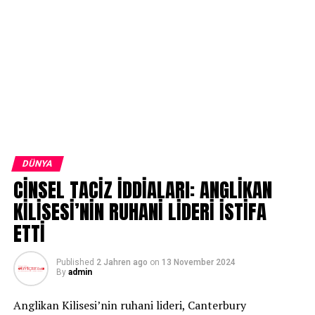
DÜNYA
CİNSEL TACİZ İDDİALARI: ANGLİKAN
KİLİSESİ’NİN RUHANİ LİDERİ İSTİFA
ETTİ
Published
2 Jahren ago
on
13 November 2024
By
admin
Anglikan Kilisesi’nin ruhani lideri, Canterbury