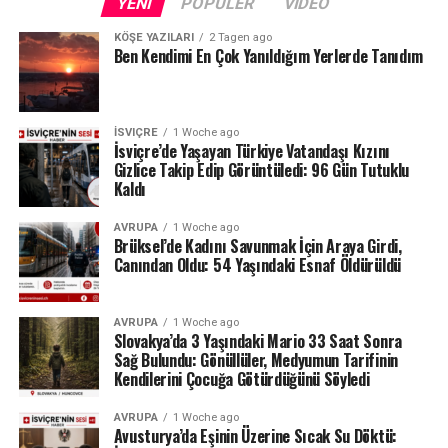
YENI
POPÜLER
VIDEO
KÖŞE YAZILARI
2 Tagen ago
Ben Kendimi En Çok Yanıldığım Yerlerde Tanıdım
İSVIÇRE
1 Woche ago
İsviçre’de Yaşayan Türkiye Vatandaşı Kızını
Gizlice Takip Edip Görüntüledi: 96 Gün Tutuklu
Kaldı
AVRUPA
1 Woche ago
Brüksel’de Kadını Savunmak İçin Araya Girdi,
Canından Oldu: 54 Yaşındaki Esnaf Öldürüldü
AVRUPA
1 Woche ago
Slovakya’da 3 Yaşındaki Mario 33 Saat Sonra
Sağ Bulundu: Gönüllüler, Medyumun Tarifinin
Kendilerini Çocuğa Götürdüğünü Söyledi
AVRUPA
1 Woche ago
Avusturya’da Eşinin Üzerine Sıcak Su Döktü: