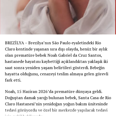
sonrası istifası, kilisenin yönetiminde köklü bir değişime
işaret ediyor.
RELATED TOPICS:
UP NEXT
TÜBİNGEN’DE YILLAR SONRA GÖNDERİLEN COVID-19 TEST
FATURALARI TEPKİ ÇEKİYOR
BREZİLYA – Brezilya’nın São Paulo eyaletindeki Rio
DON'T MISS
Claro kentinde yaşanan sıra dışı olayda, henüz bir aylık
ZÜRİH BAŞKONSOLOSU, KREUZLINGEN BÖLGESİNDE
olan prematüre bebek Noah Gabriel da Cruz Santos,
ZİYARETLER GERÇEKLEŞTİRDİ
hastanede hayatını kaybettiği açıklandıktan yaklaşık iki
saat sonra yeniden yaşam belirtileri gösterdi. Bebeğin
hayatta olduğunu, cenazeyi teslim almaya gelen görevli
fark etti.
Noah, 15 Haziran 2026’da prematüre dünyaya geldi.
Doğuştan damak yarığı bulunan bebek, Santa Casa de Rio
Claro Hastanesi’nin yenidoğan yoğun bakım ünitesinde
tedavi görüyordu ve özel bir merkezde yapılacak tedavi