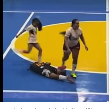
sorgulandı ve daha sonra serbest bırakıldı. Cinayetin
bebeği almak amacıyla işlenmiş olabileceği ihtimali
araştırılıyor. Ancak bunun henüz kanıtlanmış bir sonuç
değil, soruşturma kapsamında değerlendirilen bir ihtimal
olduğu belirtiliyor.
Ailenin açıklamasına göre Potosi bir kız çocuğu
bekliyordu. 12 Ağustos’ta dünyaya gelmesi beklenen
bebeğe “Alahia” adı verilmişti.
Maria Potosi toprağa verilirken soruşturmanın en
önemli sorusu hâlâ yanıt bekliyor: Alahia nerede ve
hayatta mı?