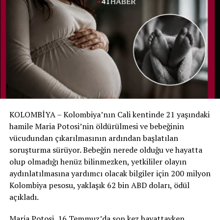
bulunduğu torbayı açtığında Noah’ın hareket ettiğini
fark etti. Görevlinin anlatımına göre bebek daha sonra
öksürmeye ve nefes almaya çalışır gibi sesler çıkarmaya
başladı.
Bunun üzerine hastane ekibine hemen haber verildi.
Noah yeniden muayene edildi ve yaşam belirtilerinin
bulunduğu belirlenerek yenidoğan yoğun bakımına geri
alındı.
KOLOMBİYA – Kolombiya’nın Cali kentinde 21 yaşındaki
Aile hastaneyi suçlamıyor
hamile Maria Potosi’nin öldürülmesi ve bebeğinin
vücudundan çıkarılmasının ardından başlatılan
Hastane, ölüm tespitinde gerekli tıbbi ve yasal
soruşturma sürüyor. Bebeğin nerede olduğu ve hayatta
prosedürlerin uygulandığını ve mevcut bulgular ışığında
olup olmadığı henüz bilinmezken, yetkililer olayın
bir ihmal tespit edilmediğini açıkladı. Noah’ın annesi de
aydınlatılmasına yardımcı olacak bilgiler için 200 milyon
hastane personelinin oğlunu kurtarmak için yoğun çaba
Kolombiya pesosu, yaklaşık 62 bin ABD doları, ödül
gösterdiğini belirterek sağlık ekibini suçlamadıklarını
açıkladı.
söyledi.
Maria Potosi, 16 Temmuz’da son kez hayattayken