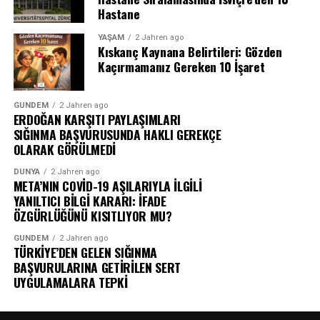
Hastane
YAŞAM
2 Jahren ago
Kıskanç Kaynana Belirtileri: Gözden
Kaçırmamanız Gereken 10 İşaret
GÜNDEM
2 Jahren ago
ERDOĞAN KARŞITI PAYLAŞIMLARI
SIĞINMA BAŞVURUSUNDA HAKLI GEREKÇE
OLARAK GÖRÜLMEDİ
DÜNYA
2 Jahren ago
META’NIN COVİD-19 AŞILARIYLA İLGİLİ
YANILTICI BİLGİ KARARI: İFADE
ÖZGÜRLÜĞÜNÜ KISITLIYOR MU?
GÜNDEM
2 Jahren ago
TÜRKİYE’DEN GELEN SIĞINMA
BAŞVURULARINA GETİRİLEN SERT
UYGULAMALARA TEPKİ