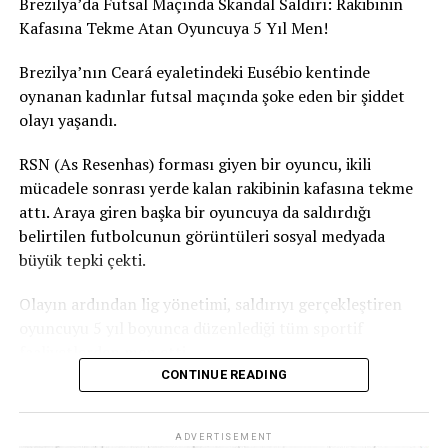
Brezilya’da Futsal Maçında Skandal Saldırı: Rakibinin
Kafasına Tekme Atan Oyuncuya 5 Yıl Men!
Brezilya’nın Ceará eyaletindeki Eusébio kentinde
oynanan kadınlar futsal maçında şoke eden bir şiddet
olayı yaşandı.
RSN (As Resenhas) forması giyen bir oyuncu, ikili
mücadele sonrası yerde kalan rakibinin kafasına tekme
attı. Araya giren başka bir oyuncuya da saldırdığı
belirtilen futbolcunun görüntüleri sosyal medyada
büyük tepki çekti.
Olayın ardından lig yönetimi, saldırıyı gerçekleştiren
oyuncuyu 5 yıl boyunca düzenlediği tüm sportif
faaliyetlerden men etti.
CONTINUE READING
Ceará Sivil Polisi de olayla ilgili soruşturma başlattı.
ADVERTISEMENT