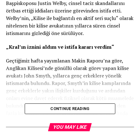
Başpiskoposu Justin Welby, cinsel taciz skandallarını
örtbas ettiği iddiaları üzerine görevinden istifa etti.
Welby’nin, „Kilise ile bağlantılı en aktif seri suçlu“ olarak
nitelenen bir kilise avukatının yıllarca süren cinsel
istismarını gizlediği öne sürülüyor.
„Kral’ın iznini aldım ve istifa kararı verdim“
Geçtiğimiz hafta yayımlanan Makin Raporu’na göre,
Anglikan Kilisesi’nde gönüllü olarak görev yapan kilise
avukatı John Smyth, yıllarca genç erkeklere yönelik
istismarda bulundu. Rapor, Smyth’in kilise kamplarında
genç erkeklerle yakın ilişkiler kurduğunu ve ardından
onları evine davet ederek fiziksel olarak kötü muamelede
bulunduğunu ortaya koyuyor. İddialara göre, 100’den
CONTINUE READING
fazla kurbanın olduğu belirtiliyor. Smyth, 2018 yılında
Zimbabwe’de hayatını kaybetti; ancak işlediği suçlardan
YOU MAY LIKE
dolayı hiçbir zaman yargılanmadı.