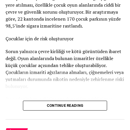
yere atılması, özellikle çocuk oyun alanlarında ciddi bir
Nötigung (zorlama)
suçundan ceza verildi.
DON'T MISS
çevre ve güvenlik sorunu oluşturuyor. Bir araştırmaya
Almanya’da Mısır’dan İthal Edilen Zehirli Patatesler –
96 gün soruşturma tutukluluğunda kaldı
göre, 22 kantonda incelenen 170 çocuk parkının yüzde
İsviçre’de Şu Ana Kadar Geri Çağırma Yok
98,5’inde sigara izmaritine rastlandı.
Savcılık, sanığa
günlüğü 80 franktan 120 günlük adli
para cezası
verdi. Bu ceza şartlı olarak hükme bağlandı.
Çocuklar için de risk oluşturuyor
Ancak adam soruşturma sırasında
96 gün tutuklu
Sorun yalnızca çevre kirliliği ve kötü görüntüden ibaret
kaldığı
için bu süre cezadan mahsup edildi. Böylece
değil. Oyun alanlarında bulunan izmaritler özellikle
geriye 24 günlük, yani
1.920 franklık
şartlı ceza kaldı.
küçük çocuklar açısından tehlike oluşturabiliyor.
Çocukların izmariti ağızlarına almaları, çiğnemeleri veya
Bunun yanında
800 frank para cezası
ödemesine karar
yutmaları durumunda nikotin nedeniyle zehirlenme riski
verildi.
bulunuyor.
Sanığın ayrıca
1.300 frank ceza emri masrafı
ile
4.135
Bu nedenle bazı şehirler çocuk parklarındaki sigara
frank diğer yargılama giderlerini
karşılaması
izmariti sorununa karşı özel kampanyalar yürütüyor.
CONTINUE READING
gerekiyor.
Bern’den dikkat çeken kampanya
Daha önce de hüküm giymiş