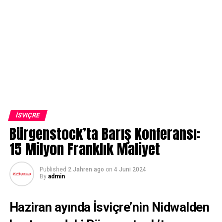
İSVIÇRE
Bürgenstock’ta Barış Konferansı:
15 Milyon Franklık Maliyet
Published
2 Jahren ago
on
4 Juni 2024
By
admin
Haziran ayında İsviçre’nin Nidwalden