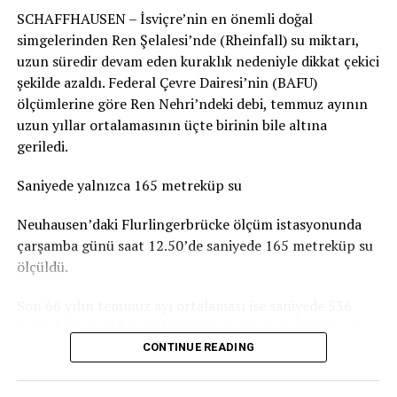
SCHAFFHAUSEN – İsviçre’nin en önemli doğal
durumun genel olarak dramatik olmadığını belirtiyor.
simgelerinden Ren Şelalesi’nde (Rheinfall) su miktarı,
Basel-Landschaft yetkilileri de şehir merkezindeki ve
uzun süredir devam eden kuraklık nedeniyle dikkat çekici
insanların yemek yemek veya vakit geçirmek için
şekilde azaldı. Federal Çevre Dairesi’nin (BAFU)
kullandığı parkların, ormanlık alanlardaki oyun
ölçümlerine göre Ren Nehri’ndeki debi, temmuz ayının
parklarına göre daha fazla kirlendiğine dikkat çekiyor.
uzun yıllar ortalamasının üçte birinin bile altına
geriledi.
Sigarasız çocuk parkları yaygınlaşıyor
Saniyede yalnızca 165 metreküp su
İsviçre’deki Stop2Drop girişiminin verilerine göre şu
anda 24 belediye sigarasız ve temiz çocuk parkı
Neuhausen’daki Flurlingerbrücke ölçüm istasyonunda
uygulamasını kullanıyor.
çarşamba günü saat 12.50’de saniyede 165 metreküp su
ölçüldü.
Aarau’da da seçilen 10 çocuk parkında yaklaşık iki ay
boyunca afişler, banklara yerleştirilen bilgilendirmeler
Son 66 yılın temmuz ayı ortalaması ise saniyede 536
ve çeşitli farkındalık çalışmaları denendi. Ancak
metreküp. Yani Ren Şelalesi’nden geçen su miktarı şu
belediyeye göre deneme döneminde kirlilikte belirgin bir
anda normal bir temmuz ayındaki seviyenin yaklaşık
CONTINUE READING
değişiklik gözlenmedi. Uygulamaların uzun vadeli
yüzde 31’i kadar.
etkisinin ise henüz değerlendirilemeyeceği belirtiliyor.