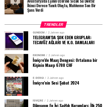
Avusturya’da Eşinin Üzerine Sıcak Su Döktü:
İkinci Derece Yanık Oluştu, Mahkeme Son Bir
Şans Verdi
TRENDLER
GÜNDEM
2 Jahren ago
TELEGRAM’DA ŞOK EDEN GRUPLAR:
TECAVÜZ AĞLARI VE K.O. DAMLALARI
EKONOMI
2 Jahren ago
İsviçre’de Maaş Dengesi: Ortalama bir
Kişinin Maaşı 6788 CHF
E-DERGI
2 Jahren ago
İsviçre’nin Sesi Şubat 2024
İSVIÇRE
2 Jahren ago
Dünyanın En İyi Sağlık Kurumları: İlk 250