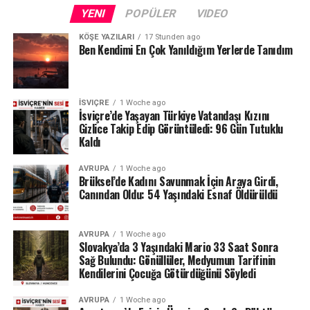
Fransa sınırındaki Neuchâtel Kantonu’nda bulunan Lac
YENI
POPÜLER
VIDEO
des Brenets de son derece düşük su seviyeleriyle karşı
karşıya.
KÖŞE YAZILARI
17 Stunden ago
Ben Kendimi En Çok Yanıldığım Yerlerde Tanıdım
24 Temmuz ölçümlerinde göl seviyesi denizden 742,13
metre, çıkıştaki su debisi ise yalnızca saniyede 1,2
metreküp olarak kaydedildi. Su seviyesinin düşmesi
İSVIÇRE
1 Woche ago
nedeniyle göldeki tekne seferleri de durduruldu.
İsviçre’de Yaşayan Türkiye Vatandaşı Kızını
Gizlice Takip Edip Görüntüledi: 96 Gün Tutuklu
Kaldı
Lac des Brenets daha önce de uzun kuraklık
dönemlerinde benzer sorunlar yaşamış, özellikle 2022
AVRUPA
1 Woche ago
yazında su seviyesi ciddi şekilde gerilemişti.
Brüksel’de Kadını Savunmak İçin Araya Girdi,
Canından Oldu: 54 Yaşındaki Esnaf Öldürüldü
Ren Şelalesi’ndeki son durum ise İsviçre’de devam eden
yağış eksikliğinin nehir ve göller üzerindeki etkisini
AVRUPA
1 Woche ago
gözler önüne seriyor.
Slovakya’da 3 Yaşındaki Mario 33 Saat Sonra
Sağ Bulundu: Gönüllüler, Medyumun Tarifinin
Kaynak: BAFU / BRK News
Kendilerini Çocuğa Götürdüğünü Söyledi
AVRUPA
1 Woche ago