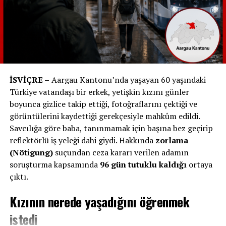
yapılması beklenmemekte.
Konferansın Maliyeti
Federal Konsey’in açıklamasına göre, konferansın
maliyeti 15 milyon Frank’a kadar çıkabilir. Bunun
yaklaşık 10 milyon Frank’ı güvenlik için harcanacak.
İSVİÇRE –
Aargau Kantonu’nda yaşayan 60 yaşındaki
Polis maliyetleri Adalet Bakanlığı ve ilgili kantonlar
Türkiye vatandaşı bir erkek, yetişkin kızını günler
arasında paylaşılacak, ordu harcamaları ise Savunma
boyunca gizlice takip ettiği, fotoğraflarını çektiği ve
Bakanlığı’nın bütçesinden karşılanacaktır. Organizasyon
görüntülerini kaydettiği gerekçesiyle mahkûm edildi.
masrafları, Dışişleri Bakanlığı (EDA) tarafından kendi
Savcılığa göre baba, tanınmamak için başına bez geçirip
bütçesi içinde karşılanacak ve katılımcı devletler,
reflektörlü iş yeleği dahi giydi. Hakkında
zorlama
İsviçre’ye seyahat ve konaklama masraflarını kendileri
(Nötigung)
suçundan ceza kararı verilen adamın
ödeyecekler.
soruşturma kapsamında
96 gün tutuklu kaldığı
ortaya
çıktı.
Katılımcılar
Kızının nerede yaşadığını öğrenmek
Ukrayna Cumhurbaşkanı Volodimir Zelenski’ye göre 106
devlet başkanı katılımını teyit etti, ancak Federal
istedi