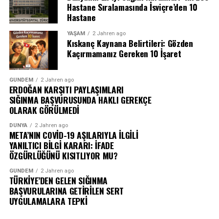
Hastane Sıralamasında İsviçre’den 10
Hastane
YAŞAM
2 Jahren ago
Kıskanç Kaynana Belirtileri: Gözden
Kaçırmamanız Gereken 10 İşaret
GÜNDEM
2 Jahren ago
ERDOĞAN KARŞITI PAYLAŞIMLARI
SIĞINMA BAŞVURUSUNDA HAKLI GEREKÇE
OLARAK GÖRÜLMEDİ
DÜNYA
2 Jahren ago
META’NIN COVİD-19 AŞILARIYLA İLGİLİ
YANILTICI BİLGİ KARARI: İFADE
ÖZGÜRLÜĞÜNÜ KISITLIYOR MU?
GÜNDEM
2 Jahren ago
TÜRKİYE’DEN GELEN SIĞINMA
BAŞVURULARINA GETİRİLEN SERT
UYGULAMALARA TEPKİ