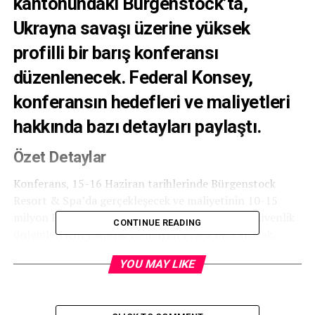
kantonundaki Bürgenstock’ta,
Ukrayna savaşı üzerine yüksek
profilli bir barış konferansı
düzenlenecek. Federal Konsey,
konferansın hedefleri ve maliyetleri
hakkında bazı detayları paylaştı.
Özet Detaylar
Konferans, 15-16 Haziran tarihlerinde Bürgenstock
Resort & Spa’da gerçekleşecek ve maliyetinin 10-15
milyon Frank arasında olacağı tahmin ediliyor. Güvenlik
CONTINUE READING
önlemleri için yaklaşık 10 milyon Frank harcanacak.
Konferans, İsviçre ve Ukrayna’nın ortak davetiyle
YOU MAY LIKE
düzenleniyor.
Konferansın Hedefleri