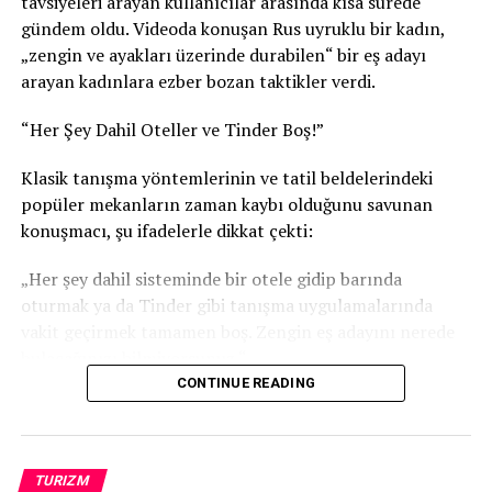
tavsiyeleri arayan kullanıcılar arasında kısa sürede
gündem oldu. Videoda konuşan Rus uyruklu bir kadın,
„zengin ve ayakları üzerinde durabilen“ bir eş adayı
arayan kadınlara ezber bozan taktikler verdi.
“Her Şey Dahil Oteller ve Tinder Boş!”
Klasik tanışma yöntemlerinin ve tatil beldelerindeki
popüler mekanların zaman kaybı olduğunu savunan
konuşmacı, şu ifadelerle dikkat çekti:
„Her şey dahil sisteminde bir otele gidip barında
oturmak ya da Tinder gibi tanışma uygulamalarında
vakit geçirmek tamamen boş. Zengin eş adayını nerede
bulacağınızı bilmiyorsunuz.“
CONTINUE READING
Doğru Adres: Yat Fuarı ve Marinalar
Zengin erkeklerin yoğunlukta olduğu adresleri tek tek
sıralayan Rus konuşmacı, çözümün lüks hobilerin
TURIZM