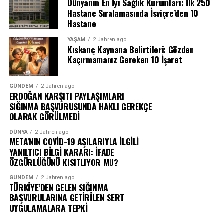
Dünyanın En İyi Sağlık Kurumları: İlk 250
Hastane Sıralamasında İsviçre’den 10
Hastane
YAŞAM
2 Jahren ago
Kıskanç Kaynana Belirtileri: Gözden
Kaçırmamanız Gereken 10 İşaret
GÜNDEM
2 Jahren ago
ERDOĞAN KARŞITI PAYLAŞIMLARI
SIĞINMA BAŞVURUSUNDA HAKLI GEREKÇE
OLARAK GÖRÜLMEDİ
DÜNYA
2 Jahren ago
META’NIN COVİD-19 AŞILARIYLA İLGİLİ
YANILTICI BİLGİ KARARI: İFADE
ÖZGÜRLÜĞÜNÜ KISITLIYOR MU?
GÜNDEM
2 Jahren ago
TÜRKİYE’DEN GELEN SIĞINMA
BAŞVURULARINA GETİRİLEN SERT
UYGULAMALARA TEPKİ