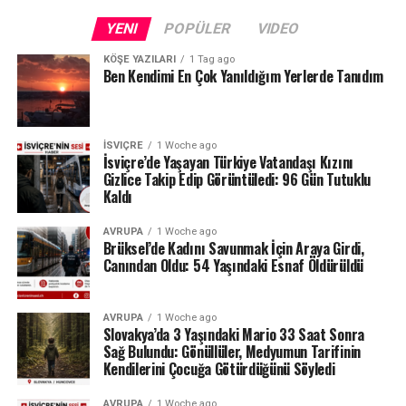
önce başka bir kadın müşteri de aynı masörün uygunsuz
YENI
POPÜLER
VIDEO
dokunuşlarından şikâyet etmişti.
KÖŞE YAZILARI
1 Tag ago
Ancak o dönemde şikâyetin herhangi bir ciddi yaptırımla
Ben Kendimi En Çok Yanıldığım Yerlerde Tanıdım
sonuçlanmadığı ileri sürüldü. Önceki şikâyet ile son olay
arasında bağlantı bulunup bulunmadığı da
soruşturuluyor.
İSVIÇRE
1 Woche ago
İsviçre’de Yaşayan Türkiye Vatandaşı Kızını
Gizlice Takip Edip Görüntüledi: 96 Gün Tutuklu
Kaldı
AVRUPA
1 Woche ago
Brüksel’de Kadını Savunmak İçin Araya Girdi,
Canından Oldu: 54 Yaşındaki Esnaf Öldürüldü
AVRUPA
1 Woche ago
Slovakya’da 3 Yaşındaki Mario 33 Saat Sonra
Sağ Bulundu: Gönüllüler, Medyumun Tarifinin
Kendilerini Çocuğa Götürdüğünü Söyledi
AVRUPA
1 Woche ago