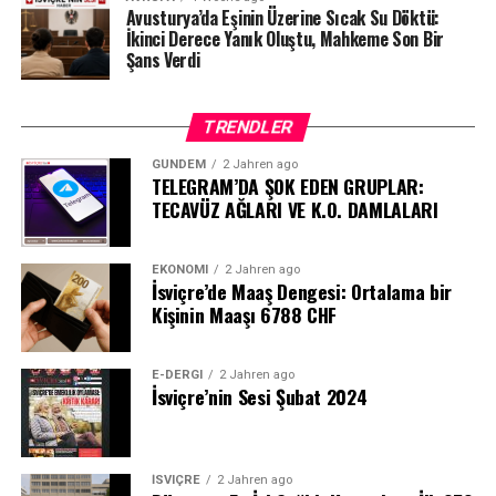
Avusturya’da Eşinin Üzerine Sıcak Su Döktü:
İkinci Derece Yanık Oluştu, Mahkeme Son Bir
Şans Verdi
TRENDLER
GÜNDEM
2 Jahren ago
TELEGRAM’DA ŞOK EDEN GRUPLAR:
TECAVÜZ AĞLARI VE K.O. DAMLALARI
EKONOMI
2 Jahren ago
İsviçre’de Maaş Dengesi: Ortalama bir
Kişinin Maaşı 6788 CHF
E-DERGI
2 Jahren ago
İsviçre’nin Sesi Şubat 2024
İSVIÇRE
2 Jahren ago