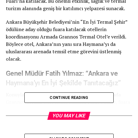
Fuarı’na katılacak. Bu önemli etkinlik, sağlık ve termal
turizm alanında geniş bir katılımcı yelpazesi sunacak.
Ankara Büyükşehir Belediyesi’nin “En İyi Termal Şehir”
ödülüne aday olduğu fuara katılacak otellerin
koordinasyonu Armada Grannos Termal Otel’e verildi.
Böylece otel, Ankara’nın yanı sıra Haymana’yı da
uluslararası arenada temsil etme görevini üstlenmiş
olacak.
Genel Müdür Fatih Yılmaz: “Ankara ve
Haymana’yı En İyi Şekilde Tanıtacağız”
Konuyla ilgili olarak açıklamalarda bulunan Armada
CONTINUE READING
Grannos Termal Otel Genel Müdürü Fatih Yılmaz, fuara
hazırlıklarını sürdürdüklerini belirtti. Yılmaz,
YOU MAY LIKE
“Ankara’nın en iyi termal şehir ödülüne aday olduğu bu
fuarda, Armada Grannos Termal Otel olarak var
olacağız. Bu platformda hem Ankara’yı hem de