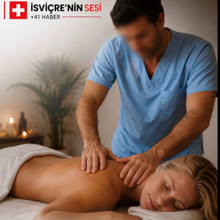
“şekilsel varlık ama manevi erozyon” olarak
nitelendiriyor.
2. Destekleyen Cephe: “Eğlenmenin ve Yaşam Tarzının
Sınırı Olmaz”
Öte yandan görüntüleri doğal bulan ve destekleyen kitle
ise bireysel özgürlükler penceresinden bakıyor. Bir
kadının inancı veya giyim tarzı ne olursa olsun tatil
yapma, ekstrem sporlarla heyecan yaşama ve
eşiyle/partneriyle anı biriktirme hakkı olduğu
vurgulanıyor. Bu görüşü savunanlar, kimsenin bir
başkasının dini hassasiyetleri üzerinden “ahlak bekçiliği”
yapmaması gerektiğini, olayın sadece cesaret ve eğlence
odaklı bir deniz aktivitesi olarak görülmesi gerektiğini
belirtiyor.
Özetle; Alanya semalarında çekilen bu kısa video,
modern yaşamın getirdiği sosyal medya kültürü ile
geleneksel ve dini değerlerin çakıştığı noktada toplumun