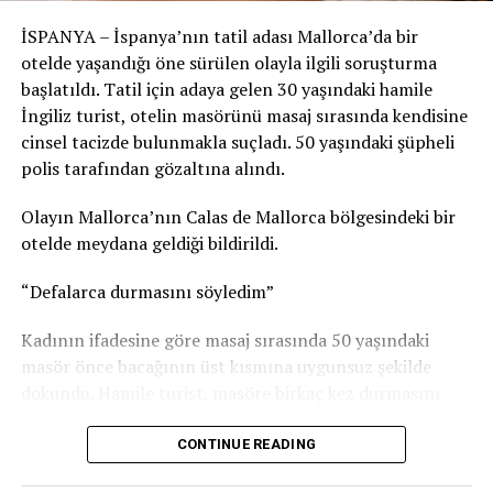
olaya ne kadar farklı açılardan bakabildiğini bir kez daha
İSPANYA – İspanya’nın tatil adası Mallorca’da bir
gözler önüne seriyor.
otelde yaşandığı öne sürülen olayla ilgili soruşturma
başlatıldı. Tatil için adaya gelen 30 yaşındaki hamile
İngiliz turist, otelin masörünü masaj sırasında kendisine
cinsel tacizde bulunmakla suçladı. 50 yaşındaki şüpheli
polis tarafından gözaltına alındı.
Olayın Mallorca’nın Calas de Mallorca bölgesindeki bir
otelde meydana geldiği bildirildi.
“Defalarca durmasını söyledim”
Kadının ifadesine göre masaj sırasında 50 yaşındaki
masör önce bacağının üst kısmına uygunsuz şekilde
dokundu. Hamile turist, masöre birkaç kez durmasını
söylediğini, ancak şüphelinin buna rağmen uygunsuz
dokunuşlarını sürdürdüğünü öne sürdü.
CONTINUE READING