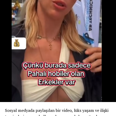
#EnİyiTermalŞehir #TurizmPotansiyeli #AnkaraTemsil
#Yatırım #SürdürülebilirTurizm #İsvicre #Aargau
#İsviçre #Tessin #Switzerland #Schweiz #Suisse
#Svizzera #Svizra #Suiza #Suíça #Sveits #Zwitserland
#Švica #Švýcarsko #Shveytsariya #Švicarska
#isvicrehaberleri #luzern #zürich #zürih #basel #bern
#isvicredehayat
RELATED TOPICS:
UP NEXT
AIRBNB’DE ÇİFTE STANDART: İSVİÇRE’DE YENİ ALT
KİRALAMA DÜZENLEMELERİ İÇİN SAVAŞ
DON'T MISS
İSVİÇRE TÜRKİYE’DEKİ TERÖR SALDIRISINI KINADI
Sosyal medyada paylaşılan bir video, lüks yaşam ve ilişki