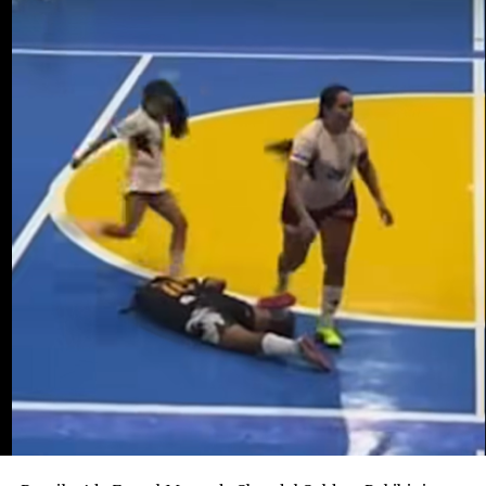
sorgulandı ve daha sonra serbest bırakıldı. Cinayetin
Yangında yaralananların hastanelerde ve özel
bebeği almak amacıyla işlenmiş olabileceği ihtimali
kliniklerde tedavilerinin sürdüğü, ağır yaralı bir kadının
araştırılıyor. Ancak bunun henüz kanıtlanmış bir sonuç
ise hayati tehlikesinin devam ettiği bildirildi.
değil, soruşturma kapsamında değerlendirilen bir ihtimal
olduğu belirtiliyor.
Ailenin açıklamasına göre Potosi bir kız çocuğu
bekliyordu. 12 Ağustos’ta dünyaya gelmesi beklenen
bebeğe “Alahia” adı verilmişti.
Maria Potosi toprağa verilirken soruşturmanın en
önemli sorusu hâlâ yanıt bekliyor: Alahia nerede ve
hayatta mı?
Yangın perşembe günü geç saatlerde alt katta çıkmış ve
daha sonra binayı sarmıştı.