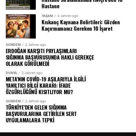
Hastane
YAŞAM
2 Jahren ago
Kıskanç Kaynana Belirtileri: Gözden
Kaçırmamanız Gereken 10 İşaret
GÜNDEM
2 Jahren ago
ERDOĞAN KARŞITI PAYLAŞIMLARI
SIĞINMA BAŞVURUSUNDA HAKLI GEREKÇE
OLARAK GÖRÜLMEDİ
DÜNYA
2 Jahren ago
META’NIN COVİD-19 AŞILARIYLA İLGİLİ
YANILTICI BİLGİ KARARI: İFADE
ÖZGÜRLÜĞÜNÜ KISITLIYOR MU?
GÜNDEM
2 Jahren ago
TÜRKİYE’DEN GELEN SIĞINMA
BAŞVURULARINA GETİRİLEN SERT
UYGULAMALARA TEPKİ