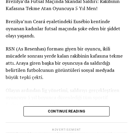
Brezilya’da Futsal Maçında Skandal Saldırı: Rakibinin
Türkiye’nin Düsseldorf Başkonsolosu Ali İhsan İzbul,
Kafasına Tekme Atan Oyuncuya 5 Yıl Men!
yangında hafif yaralanan bina sakini İsmail Kızıltan’a
geçmiş olsun ziyaretinde bulundu.
Brezilya’nın Ceará eyaletindeki Eusébio kentinde
oynanan kadınlar futsal maçında şoke eden bir şiddet
https://ca0b9b92b836f3cc38d9e247712c24c8.safeframe.
olayı yaşandı.
googlesyndication.com/safeframe/1-0-
40/html/container.html
RSN (As Resenhas) forması giyen bir oyuncu, ikili
mücadele sonrası yerde kalan rakibinin kafasına tekme
attı. Araya giren başka bir oyuncuya da saldırdığı
belirtilen futbolcunun görüntüleri sosyal medyada
büyük tepki çekti.
Olayın ardından lig yönetimi, saldırıyı gerçekleştiren
oyuncuyu 5 yıl boyunca düzenlediği tüm sportif
faaliyetlerden men etti.
CONTINUE READING
Ceará Sivil Polisi de olayla ilgili soruşturma başlattı.
ADVERTISEMENT