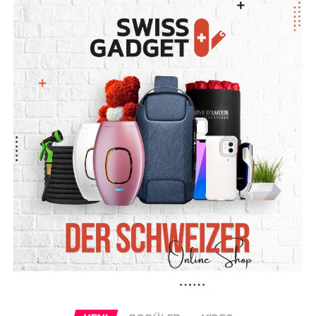
Solingen Faciası 29 Mayıs 1993 tarihinde Almanya’nın
Solingen şehrinde, Türk kökenli Neo-Naziler tarafından
kundaklanması sonucu aileden beş kişinin yaşamını
yitirmesiyle sonuçlanan saldırıdır.
Saldırıda, dört aşırı sağcı Alman, Genç ailesinin evini
kundaklamıştı. Genç ailesinden hayatını kaybedenler:
Gürsün İnce, Hatice, Hülya, Saime Genç ile Gülistan
Öztürk’tür.
Geçtiğimiz 25 Mart’ta ise Solingen’de kundaklanan bir
evde çıkan yangında Türk kökenli aynı aileden 4 kiṣi
hayatını kaybetmiṣ, 9 kiṣi de yaralanmıṣtı.
RELATED TOPICS:
UP NEXT
Milyarderlerin „Filistin Eylemlerine Müdahale“ Baskısı
Ortaya Çıktı
DON'T MISS