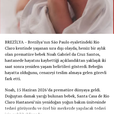
Yerel saatle 02.25 sıralarında patlama meydana geldi.
Patlamanın ardından yangın çıkarken, bölgeye itfaiye
ekipleri sevk edildi.
Alevler üst katlara ve park halindeki araçlara da sıçradı.
Çok sayıda apartman sakini balkonlardan merdivenle
BREZİLYA – Brezilya’nın São Paulo eyaletindeki Rio
kurtarıldı.
Claro kentinde yaşanan sıra dışı olayda, henüz bir aylık
olan prematüre bebek Noah Gabriel da Cruz Santos,
hastanede hayatını kaybettiği açıklandıktan yaklaşık iki
saat sonra yeniden yaşam belirtileri gösterdi. Bebeğin
hayatta olduğunu, cenazeyi teslim almaya gelen görevli
fark etti.
Noah, 15 Haziran 2026’da prematüre dünyaya geldi.
Doğuştan damak yarığı bulunan bebek, Santa Casa de Rio
Claro Hastanesi’nin yenidoğan yoğun bakım ünitesinde
tedavi görüyordu ve özel bir merkezde yapılacak tedavi