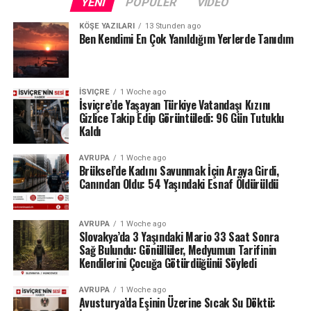
YENI
POPÜLER
VIDEO
Mısır piramitlerinin gizemi çözüldü mü?
KÖŞE YAZILARI
13 Stunden ago
Ben Kendimi En Çok Yanıldığım Yerlerde Tanıdım
İSVIÇRE
1 Woche ago
İsviçre’de Yaşayan Türkiye Vatandaşı Kızını
Gizlice Takip Edip Görüntüledi: 96 Gün Tutuklu
Kaldı
AVRUPA
1 Woche ago
Brüksel’de Kadını Savunmak İçin Araya Girdi,
Canından Oldu: 54 Yaşındaki Esnaf Öldürüldü
AVRUPA
1 Woche ago
Slovakya’da 3 Yaşındaki Mario 33 Saat Sonra
Sağ Bulundu: Gönüllüler, Medyumun Tarifinin
Kendilerini Çocuğa Götürdüğünü Söyledi
AVRUPA
1 Woche ago
Avusturya’da Eşinin Üzerine Sıcak Su Döktü: