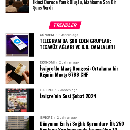
İkinci Derece Yanık Oluştu, Mahkeme Son Bir
Şans Verdi
TRENDLER
GÜNDEM
2 Jahren ago
TELEGRAM’DA ŞOK EDEN GRUPLAR:
TECAVÜZ AĞLARI VE K.O. DAMLALARI
EKONOMI
2 Jahren ago
İsviçre’de Maaş Dengesi: Ortalama bir
Kişinin Maaşı 6788 CHF
E-DERGI
2 Jahren ago
İsviçre’nin Sesi Şubat 2024
İSVIÇRE
2 Jahren ago
Dünyanın En İyi Sağlık Kurumları: İlk 250
Hastane Sıralamasında İsviçre’den 10