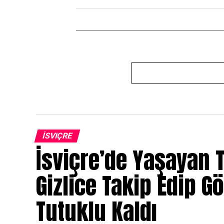
İSVIÇRE
İsviçre’de Yaşayan T
Gizlice Takip Edip G
Tutuklu Kaldı