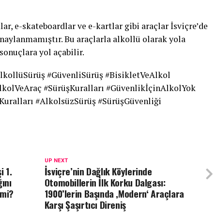
lar, e-skateboardlar ve e-kartlar gibi araçlar İsviçre’de
aylanmamıştır. Bu araçlarla alkollü olarak yola
sonuçlara yol açabilir.
AlkollüSürüş #GüvenliSürüş #BisikletVeAlkol
lkolVeAraç #SürüşKuralları #GüvenlikİçinAlkolYok
Kuralları #AlkolsüzSürüş #SürüşGüvenliği
UP NEXT
i 1.
İsviçre’nin Dağlık Köylerinde
ğını
Otomobillerin İlk Korku Dalgası:
 mi?
1900’lerin Başında ‚Modern‘ Araçlara
Karşı Şaşırtıcı Direniş