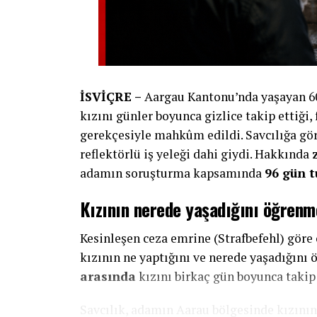
İSVİÇRE –
Aargau Kantonu’nda yaşayan 60 
kızını günler boyunca gizlice takip ettiği,
gerekçesiyle mahkûm edildi. Savcılığa gör
reflektörlü iş yeleği dahi giydi. Hakkında
adamın soruşturma kapsamında
96 gün t
Kızının nerede yaşadığını öğrenm
Kesinleşen ceza emrine (Strafbefehl) göre 
kızının ne yaptığını ve nerede yaşadığın
arasında
kızını birkaç gün boyunca takip 
Savcılık, adamın Aarau bölgesinde kızını