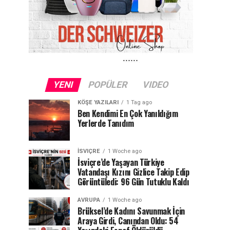
YENI
POPÜLER
VIDEO
KÖŞE YAZILARI
1 Tag ago
Ben Kendimi En Çok Yanıldığım
Yerlerde Tanıdım
İSVIÇRE
1 Woche ago
İsviçre’de Yaşayan Türkiye
Vatandaşı Kızını Gizlice Takip Edip
Görüntüledi: 96 Gün Tutuklu Kaldı
AVRUPA
1 Woche ago
Brüksel’de Kadını Savunmak İçin
Araya Girdi, Canından Oldu: 54