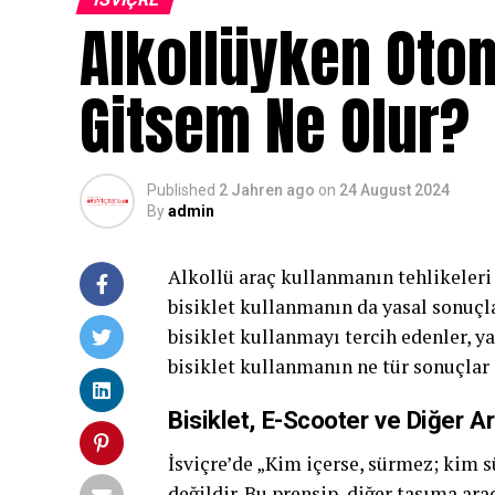
Alkollüyken Otom
Gitsem Ne Olur?
Published
2 Jahren ago
on
24 August 2024
By
admin
Alkollü araç kullanmanın tehlikeleri h
bisiklet kullanmanın da yasal sonuçla
bisiklet kullanmayı tercih edenler, ya
bisiklet kullanmanın ne tür sonuçlar
Bisiklet, E-Scooter ve Diğer A
İsviçre’de „Kim içerse, sürmez; kim s
değildir. Bu prensip, diğer taşıma araç