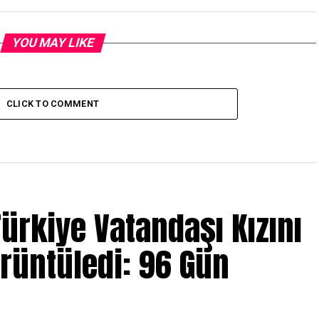
YOU MAY LIKE
CLICK TO COMMENT
ürkiye Vatandaşı Kızını
örüntüledi: 96 Gün