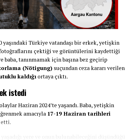
yaşındaki Türkiye vatandaşı bir erkek, yetişkin
 fotoğraflarını çektiği ve görüntülerini kaydettiği
e baba, tanınmamak için başına bez geçirip
zorlama (Nötigung)
suçundan ceza kararı verilen
utuklu kaldığı
ortaya çıktı.
ek istedi
olaylar Haziran 2024’te yaşandı. Baba, yetişkin
ı öğrenmek amacıyla
17-19 Haziran tarihleri
etti.
n yaşadığı yere ve onun bulunabileceğini düşündüğü