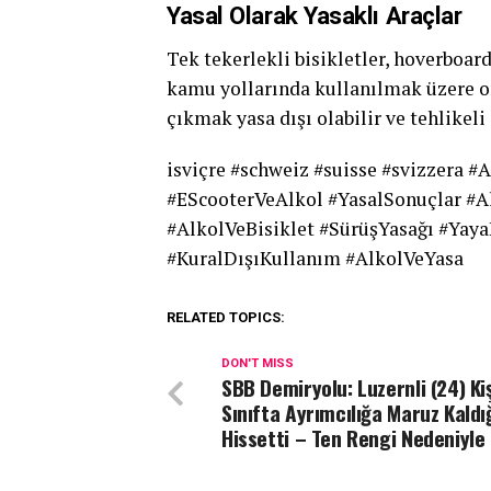
Yasal Olarak Yasaklı Araçlar
Tek tekerlekli bisikletler, hoverboard
kamu yollarında kullanılmak üzere on
çıkmak yasa dışı olabilir ve tehlikeli 
isviçre #schweiz #suisse #svizzera #
#EScooterVeAlkol #YasalSonuçlar #A
#AlkolVeBisiklet #SürüşYasağı #Yaya
#KuralDışıKullanım #AlkolVeYasa
RELATED TOPICS:
DON'T MISS
SBB Demiryolu: Luzernli (24) Kiş
Sınıfta Ayrımcılığa Maruz Kaldı
Hissetti – Ten Rengi Nedeniyle