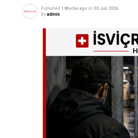
Published
1 Woche ago
on
30 Juli 2026
By
admin