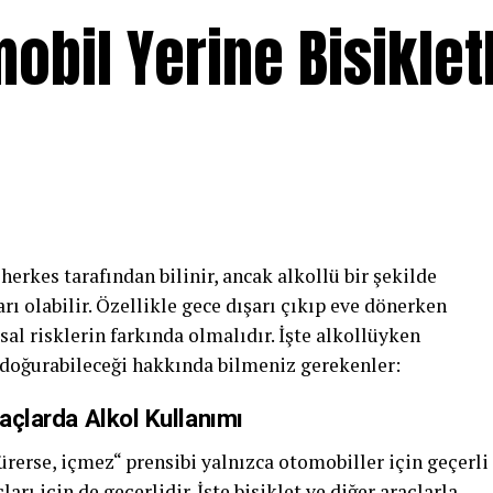
obil Yerine Bisiklet
erkes tarafından bilinir, ancak alkollü bir şekilde
rı olabilir. Özellikle gece dışarı çıkıp eve dönerken
sal risklerin farkında olmalıdır. İşte alkollüyken
 doğurabileceği hakkında bilmeniz gerekenler:
raçlarda Alkol Kullanımı
ürerse, içmez“ prensibi yalnızca otomobiller için geçerli
ları için de geçerlidir. İşte bisiklet ve diğer araçlarla