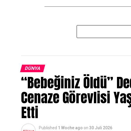
DÜNYA
“Bebeğiniz Öldü” Ded
Cenaze Görevlisi Yaş
Etti
Published
1 Woche ago
on
30 Juli 2026