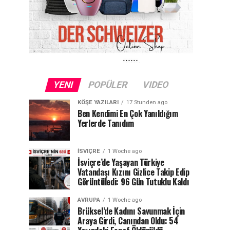
YENI
POPÜLER
VIDEO
KÖŞE YAZILARI
17 Stunden ago
Ben Kendimi En Çok Yanıldığım
Yerlerde Tanıdım
İSVIÇRE
1 Woche ago
İsviçre’de Yaşayan Türkiye
Vatandaşı Kızını Gizlice Takip Edip
Görüntüledi: 96 Gün Tutuklu Kaldı
AVRUPA
1 Woche ago
Brüksel’de Kadını Savunmak İçin
Araya Girdi, Canından Oldu: 54