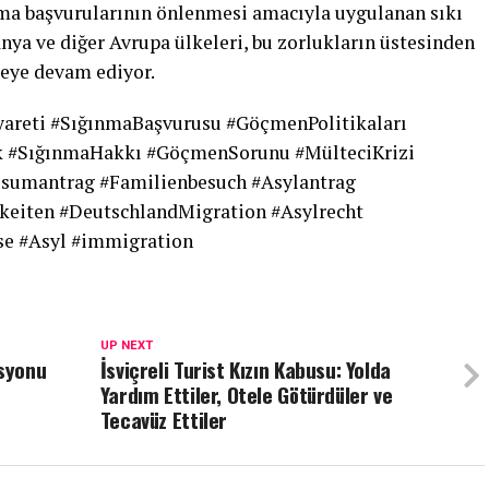
nma başvurularının önlenmesi amacıyla uygulanan sıkı
nya ve diğer Avrupa ülkeleri, bu zorlukların üstesinden
meye devam ediyor.
areti #SığınmaBaşvurusu #GöçmenPolitikaları
k #SığınmaHakkı #GöçmenSorunu #MülteciKrizi
isumantrag #Familienbesuch #Asylantrag
keiten #DeutschlandMigration #Asylrecht
se #Asyl #immigration
UP NEXT
asyonu
İsviçreli Turist Kızın Kabusu: Yolda
Yardım Ettiler, Otele Götürdüler ve
Tecavüz Ettiler