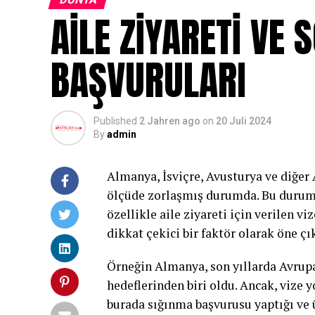
AİLE ZİYARETİ VE
BAŞVURULARI
Published
2 Jahren ago
on
20 Juli 2024
By
admin
Almanya, İsviçre, Avusturya ve diğer 
ölçüde zorlaşmış durumda. Bu durumu
özellikle aile ziyareti için verilen v
dikkat çekici bir faktör olarak öne çı
Örneğin Almanya, son yıllarda Avrupa
hedeflerinden biri oldu. Ancak, vize 
burada sığınma başvurusu yaptığı ve 