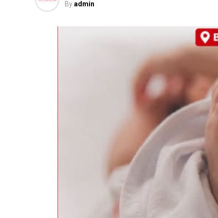
By
admin