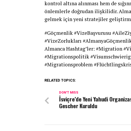
kontrol altına alınması hem de sığı
önlemlerle doğrudan ilişkilidir. Alma
gelmek için yeni stratejiler geliştir
#Göçmenlik #VizeBaşvurusu #AileZiy
#VizeZorlukları #AlmanyaGöçmenli
Almanca Hashtag’ler: #Migration #V
#Migrationspolitik #Visumschwierig
#Migrationsproblem #Flüchtlingskri
RELATED TOPICS:
DON'T MISS
İsviçre’de Yeni Yahudi Organiz
Gescher Kuruldu