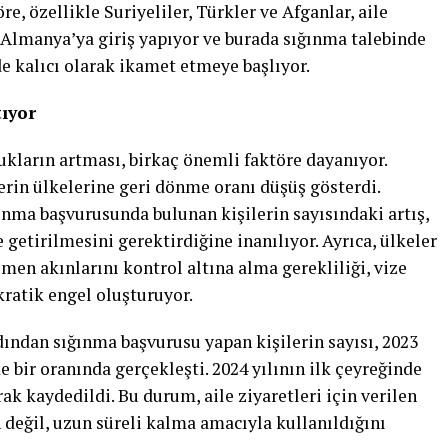
, özellikle Suriyeliler, Türkler ve Afganlar, aile
k Almanya’ya giriş yapıyor ve burada sığınma talebinde
de kalıcı olarak ikamet etmeye başlıyor.
tıyor
ukların artması, birkaç önemli faktöre dayanıyor.
erin ülkelerine geri dönme oranı düşüş gösterdi.
ınma başvurusunda bulunan kişilerin sayısındaki artış,
 getirilmesini gerektirdiğine inanılıyor. Ayrıca, ülkeler
men akınlarını kontrol altına alma gerekliliği, vize
kratik engel oluşturuyor.
dından sığınma başvurusu yapan kişilerin sayısı, 2023
de bir oranında gerçekleşti. 2024 yılının ilk çeyreğinde
rak kaydedildi. Bu durum, aile ziyaretleri için verilen
n değil, uzun süreli kalma amacıyla kullanıldığını