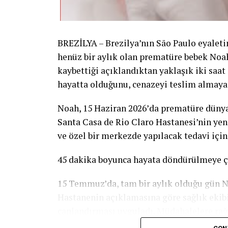
BREZİLYA – Brezilya’nın São Paulo eyaleti
henüz bir aylık olan prematüre bebek Noah
kaybettiği açıklandıktan yaklaşık iki saat
hayatta olduğunu, cenazeyi teslim almaya g
Noah, 15 Haziran 2026’da prematüre dünya
Santa Casa de Rio Claro Hastanesi’nin ye
ve özel bir merkezde yapılacak tedavi için
45 dakika boyunca hayata döndürülmeye ça
15 Temmuz’da, tam bir aylık olduğu gün No
Hastanenin açıklamasına göre sağlık ekib
canlandırması uyguladı. Müdahalelere rağ
kaybettiği açıklandı.