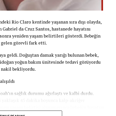
ndeki Rio Claro kentinde yaşanan sıra dışı olayda,
 Gabriel da Cruz Santos, hastanede hayatını
 sonra yeniden yaşam belirtileri gösterdi. Bebeğin
elen görevli fark etti.
ya geldi. Doğuştan damak yarığı bulunan bebek,
nidoğan yoğun bakım ünitesinde tedavi görüyordu
 nakil bekliyordu.
lışıldı
ah’ın sağlık durumu ağırlaştı ve kalbi durdu.
i yaklaşık 45 dakika boyunca kalp-akciğer
men yaşam belirtisi alınamayınca bebeğin hayatını