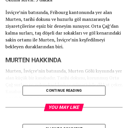
İsviçre’nin batısında, Fribourg kantonunda yer alan
Murten, tarihi dokusu ve huzurlu göl manzarasıyla
ziyaretçilerine eşsiz bir deneyim sunuyor. Orta Çağ’dan
kalma surları, taş döşeli dar sokakları ve göl kenarındaki
sakin ortamı ile Murten, İsviçre’nin keşfedilmeyi
bekleyen duraklarından biri.
MURTEN HAKKINDA
Murten, İsviçre’nin batısında, Murten Gölü kıyısında yer
alan küçük bir kasabadır. Tarihi dokusu, korunmuş Orta
Çağ surları ve geleneksel İsviçre mimarisiyle dikkat çeker.
Kasabanın merkezi, 12. yüzyıldan kalma surlarla
CONTINUE READING
çevrilidir ve bu surlar üzerinde yürüyüş yaparak
kasabanın ve gölün panoramik manzarasını izlemek
YOU MAY LIKE
mümkündür. Murten’in tarihi meydanı ve çevresindeki
restoranlar, kafeler ziyaretçilere keyifli anlar yaşatır.