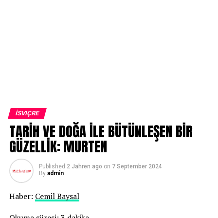
İSVIÇRE
TARİH VE DOĞA İLE BÜTÜNLEŞEN BİR
GÜZELLİK: MURTEN
Published
2 Jahren ago
on
7 September 2024
By
admin
Haber:
Cemil Baysal
Okuma süresi: 3 dakika