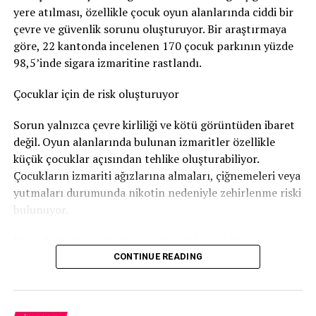
yere atılması, özellikle çocuk oyun alanlarında ciddi bir
Nötigung (zorlama)
suçundan ceza verildi.
çevre ve güvenlik sorunu oluşturuyor. Bir araştırmaya
96 gün soruşturma tutukluluğunda kaldı
göre, 22 kantonda incelenen 170 çocuk parkının yüzde
98,5’inde sigara izmaritine rastlandı.
Savcılık, sanığa
günlüğü 80 franktan 120 günlük adli
para cezası
verdi. Bu ceza şartlı olarak hükme bağlandı.
Çocuklar için de risk oluşturuyor
Ancak adam soruşturma sırasında
96 gün tutuklu
Sorun yalnızca çevre kirliliği ve kötü görüntüden ibaret
kaldığı
için bu süre cezadan mahsup edildi. Böylece
değil. Oyun alanlarında bulunan izmaritler özellikle
geriye 24 günlük, yani
1.920 franklık
şartlı ceza kaldı.
küçük çocuklar açısından tehlike oluşturabiliyor.
Çocukların izmariti ağızlarına almaları, çiğnemeleri veya
Bunun yanında
800 frank para cezası
ödemesine karar
yutmaları durumunda nikotin nedeniyle zehirlenme riski
verildi.
bulunuyor.
Sanığın ayrıca
1.300 frank ceza emri masrafı
ile
4.135
Bu nedenle bazı şehirler çocuk parklarındaki sigara
frank diğer yargılama giderlerini
karşılaması
izmariti sorununa karşı özel kampanyalar yürütüyor.
CONTINUE READING
gerekiyor.
Bern’den dikkat çeken kampanya
Daha önce de hüküm giymiş