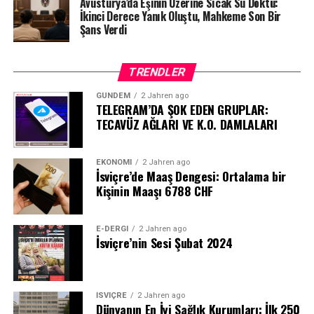
Avusturya’da Eşinin Üzerine Sıcak Su Döktü:
İkinci Derece Yanık Oluştu, Mahkeme Son Bir
Şans Verdi
TRENDLER
GÜNDEM
2 Jahren ago
TELEGRAM’DA ŞOK EDEN GRUPLAR:
TECAVÜZ AĞLARI VE K.O. DAMLALARI
EKONOMI
2 Jahren ago
İsviçre’de Maaş Dengesi: Ortalama bir
Kişinin Maaşı 6788 CHF
E-DERGI
2 Jahren ago
İsviçre’nin Sesi Şubat 2024
İSVIÇRE
2 Jahren ago
Dünyanın En İyi Sağlık Kurumları: İlk 250