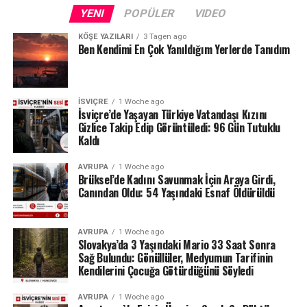
Fransa sınırındaki Neuchâtel Kantonu’nda bulunan Lac
YENI
POPÜLER
VIDEO
des Brenets de son derece düşük su seviyeleriyle karşı
karşıya.
KÖŞE YAZILARI
3 Tagen ago
Ben Kendimi En Çok Yanıldığım Yerlerde Tanıdım
24 Temmuz ölçümlerinde göl seviyesi denizden 742,13
metre, çıkıştaki su debisi ise yalnızca saniyede 1,2
metreküp olarak kaydedildi. Su seviyesinin düşmesi
İSVIÇRE
1 Woche ago
nedeniyle göldeki tekne seferleri de durduruldu.
İsviçre’de Yaşayan Türkiye Vatandaşı Kızını
Gizlice Takip Edip Görüntüledi: 96 Gün Tutuklu
Kaldı
Lac des Brenets daha önce de uzun kuraklık
dönemlerinde benzer sorunlar yaşamış, özellikle 2022
AVRUPA
1 Woche ago
yazında su seviyesi ciddi şekilde gerilemişti.
Brüksel’de Kadını Savunmak İçin Araya Girdi,
Canından Oldu: 54 Yaşındaki Esnaf Öldürüldü
Ren Şelalesi’ndeki son durum ise İsviçre’de devam eden
yağış eksikliğinin nehir ve göller üzerindeki etkisini
AVRUPA
1 Woche ago
gözler önüne seriyor.
Slovakya’da 3 Yaşındaki Mario 33 Saat Sonra
Sağ Bulundu: Gönüllüler, Medyumun Tarifinin
Kaynak: BAFU / BRK News
Kendilerini Çocuğa Götürdüğünü Söyledi
AVRUPA
1 Woche ago