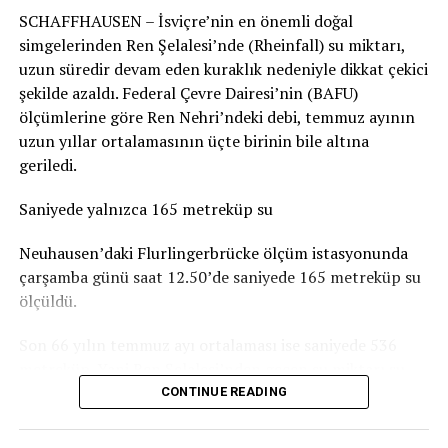
SCHAFFHAUSEN – İsviçre’nin en önemli doğal
durumun genel olarak dramatik olmadığını belirtiyor.
simgelerinden Ren Şelalesi’nde (Rheinfall) su miktarı,
Basel-Landschaft yetkilileri de şehir merkezindeki ve
uzun süredir devam eden kuraklık nedeniyle dikkat çekici
insanların yemek yemek veya vakit geçirmek için
şekilde azaldı. Federal Çevre Dairesi’nin (BAFU)
kullandığı parkların, ormanlık alanlardaki oyun
ölçümlerine göre Ren Nehri’ndeki debi, temmuz ayının
parklarına göre daha fazla kirlendiğine dikkat çekiyor.
uzun yıllar ortalamasının üçte birinin bile altına
geriledi.
Sigarasız çocuk parkları yaygınlaşıyor
Saniyede yalnızca 165 metreküp su
İsviçre’deki Stop2Drop girişiminin verilerine göre şu
anda 24 belediye sigarasız ve temiz çocuk parkı
Neuhausen’daki Flurlingerbrücke ölçüm istasyonunda
uygulamasını kullanıyor.
çarşamba günü saat 12.50’de saniyede 165 metreküp su
ölçüldü.
Aarau’da da seçilen 10 çocuk parkında yaklaşık iki ay
boyunca afişler, banklara yerleştirilen bilgilendirmeler
Son 66 yılın temmuz ayı ortalaması ise saniyede 536
ve çeşitli farkındalık çalışmaları denendi. Ancak
metreküp. Yani Ren Şelalesi’nden geçen su miktarı şu
belediyeye göre deneme döneminde kirlilikte belirgin bir
anda normal bir temmuz ayındaki seviyenin yaklaşık
CONTINUE READING
değişiklik gözlenmedi. Uygulamaların uzun vadeli
yüzde 31’i kadar.
etkisinin ise henüz değerlendirilemeyeceği belirtiliyor.