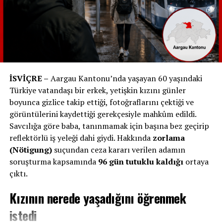
Surlarda Yürüyüş:
Murten’in korunmuş surları
üzerinde yürüyüş yapmak, kasabanın tarihi
atmosferini hissetmenin en güzel yollarından
biridir. Bu yürüyüş, kasabanın ve gölün eşsiz
manzarasını sunar.
NASIL GİDİLİR?
İSVİÇRE –
Aargau Kantonu’nda yaşayan 60 yaşındaki
Murten’e ulaşım oldukça kolaydır. Bern veya
Türkiye vatandaşı bir erkek, yetişkin kızını günler
Fribourg’dan trenle Murten’e doğrudan ulaşmak
boyunca gizlice takip ettiği, fotoğraflarını çektiği ve
mümkündür. Tren yolculuğu, İsviçre’nin yeşil vadileri ve
görüntülerini kaydettiği gerekçesiyle mahkûm edildi.
göl manzaraları eşliğinde yaklaşık 30-40 dakika sürer.
Savcılığa göre baba, tanınmamak için başına bez geçirip
Arabayla gelmeyi tercih edenler için otoban üzerinden
reflektörlü iş yeleği dahi giydi. Hakkında
zorlama
kısa bir yolculukla kasabaya ulaşılabilir. Toplu taşıma
(Nötigung)
suçundan ceza kararı verilen adamın
kullanacak olanlar, Murten tren istasyonundan kasaba
soruşturma kapsamında
96 gün tutuklu kaldığı
ortaya
merkezine kısa bir yürüyüş yapabilirler.
çıktı.
SONUÇ
Kızının nerede yaşadığını öğrenmek
istedi
Murten, İsviçre’nin tarihi ve doğal güzelliklerini bir