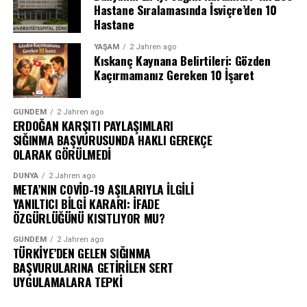
Hastane Sıralamasında İsviçre’den 10
Hastane
YAŞAM
2 Jahren ago
Kıskanç Kaynana Belirtileri: Gözden
Kaçırmamanız Gereken 10 İşaret
GÜNDEM
2 Jahren ago
ERDOĞAN KARŞITI PAYLAŞIMLARI
SIĞINMA BAŞVURUSUNDA HAKLI GEREKÇE
OLARAK GÖRÜLMEDİ
DÜNYA
2 Jahren ago
META’NIN COVİD-19 AŞILARIYLA İLGİLİ
YANILTICI BİLGİ KARARI: İFADE
ÖZGÜRLÜĞÜNÜ KISITLIYOR MU?
GÜNDEM
2 Jahren ago
TÜRKİYE’DEN GELEN SIĞINMA
BAŞVURULARINA GETİRİLEN SERT
UYGULAMALARA TEPKİ