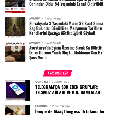
makamlarının atacağı bir sonraki adıma çevrilmiş
Canından Oldu: 54 Yaşındaki Esnaf Öldürüldü
durumda.
#ahbap
#turkiye
#sondakika
AVRUPA
1 Woche ago
Slovakya’da 3 Yaşındaki Mario 33 Saat Sonra
Sağ Bulundu: Gönüllüler, Medyumun Tarifinin
Kendilerini Çocuğa Götürdüğünü Söyledi
AVRUPA
1 Woche ago
Avusturya’da Eşinin Üzerine Sıcak Su Döktü:
İkinci Derece Yanık Oluştu, Mahkeme Son Bir
Şans Verdi
TRENDLER
GÜNDEM
2 Jahren ago
TELEGRAM’DA ŞOK EDEN GRUPLAR:
TECAVÜZ AĞLARI VE K.O. DAMLALARI
EKONOMI
2 Jahren ago
İsviçre’de Maaş Dengesi: Ortalama bir