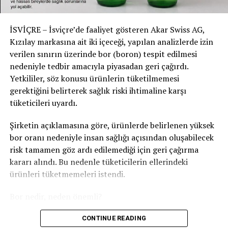
RELATED TOPICS:
UP NEXT
İSVİÇRE – İsviçre’de faaliyet gösteren Akar Swiss AG,
Bellinzona’daki Bıçaklı Olayda Terör Şüphesi: Federal
Savcılık Soruşturma Başlattı
Kızılay markasına ait iki içeceği, yapılan analizlerde izin
verilen sınırın üzerinde bor (boron) tespit edilmesi
DON'T MISS
nedeniyle tedbir amacıyla piyasadan geri çağırdı.
Crans-Montana Yangınından Bir Ay Sonra: 23 Yaralı
Yetkililer, söz konusu ürünlerin tüketilmemesi
İsviçre’de Tedavi Görüyor
gerektiğini belirterek sağlık riski ihtimaline karşı
tüketicileri uyardı.
Şirketin açıklamasına göre, ürünlerde belirlenen yüksek
bor oranı nedeniyle insan sağlığı açısından oluşabilecek
risk tamamen göz ardı edilemediği için geri çağırma
kararı alındı. Bu nedenle tüketicilerin ellerindeki
ürünleri tüketmemeleri istendi.
Bor nedir, neden önemli?
Bor, doğada bulunan ve özellikle toprak ile yer altı
CONTINUE READING