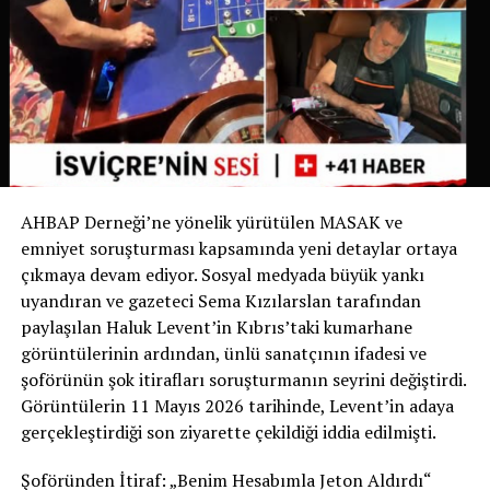
İsviçre devlet televizyonu RSI‘nin haberine göre bu
uygulama yalnızca Ticino’da değil, İsviçre genelinde de
bir ilk olma özelliği taşıyor. Bugüne kadar köpek sahipleri
yalnızca dışkıyı temizlemekle yükümlüyken, Chiasso
Belediyesi bu zorunluluğu idrarı da kapsayacak şekilde
genişleten ilk belediye oldu.
AHBAP Derneği’ne yönelik yürütülen MASAK ve
Yetkililer, uygulamanın başarılı olması halinde benzer
emniyet soruşturması kapsamında yeni detaylar ortaya
düzenlemelerin diğer İsviçre belediyelerinde de
çıkmaya devam ediyor. Sosyal medyada büyük yankı
gündeme gelebileceğini belirtiyor.
uyandıran ve gazeteci Sema Kızılarslan tarafından
paylaşılan Haluk Levent’in Kıbrıs’taki kumarhane
Sizce bu uygulama tüm İsviçre’de uygulanmalı mı?
görüntülerinin ardından, ünlü sanatçının ifadesi ve
Görüşlerinizi yorumlarda paylaşabilirsiniz.
şoförünün şok itirafları soruşturmanın seyrini değiştirdi.
Görüntülerin 11 Mayıs 2026 tarihinde, Levent’in adaya
Kaynak: İsviçre Devlet Televizyonu RSI
gerçekleştirdiği son ziyarette çekildiği iddia edilmişti.
Şoföründen İtiraf: „Benim Hesabımla Jeton Aldırdı“