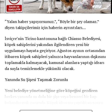
* Son tüketim tarihi: 20 Şubat 2027
Yetkililer, yalnızca bu son tüketim tarihlerine sahip
“Yalan haber yapıyorsunuz.”, “Böyle bir şey olamaz.”
ürünlerin geri çağırma kapsamında olduğunu belirtti.
diyen takipçilerimiz için haberin ayrıntıları…
Ürünleri tüketmeyin, fişsiz de iade edebilirsiniz
İsviçre’nin Ticino kantonuna bağlı Chiasso Belediyesi,
Akar Swiss AG, tüketicilerden belirtilen ürünleri
köpek sahiplerini yakından ilgilendiren yeni bir
kesinlikle tüketmemelerini istedi. Geri çağırma
uygulamayı hayata geçiriyor. Ağustos ayının ortasından
kapsamındaki içecekler, satın alma fişi ibraz edilmeden
itibaren köpek sahipleri yalnızca hayvanlarının dışkısını
satın alındıkları market veya satış noktasına teslim
toplamakla kalmayacak, kamusal alanlara yaptığı idrarı
edilebilecek. Ürün bedeli tüketicilere tam olarak iade
da suyla temizlemekle yükümlü olacak.
edilecek.
Yanında Su Şişesi Taşımak Zorunlu
Şirket, geri çağırmanın tamamen önleyici bir güvenlik
Yeni belediye yönetmeliğine göre köpeğini gezdiren
tedbiri olduğunu vurgulayarak, elinde belirtilen
herkes yanında su dolu bir şişe veya benzeri bir kap
ürünlerden bulunan herkesin en kısa sürede iade işlemini
bulundurmak zorunda. Köpek idrarını yaptıktan sonra
gerçekleştirmesini tavsiye etti.
üzerine yeterli miktarda su dökülerek hem kötü kokunun