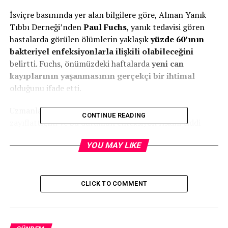
İsviçre basınında yer alan bilgilere göre, Alman Yanık
Tıbbı Derneği’nden
Paul Fuchs
, yanık tedavisi gören
hastalarda görülen ölümlerin yaklaşık
yüzde 60’ının
bakteriyel enfeksiyonlarla ilişkili olabileceğini
belirtti. Fuchs, önümüzdeki haftalarda
yeni can
kayıplarının yaşanmasının gerçekçi bir ihtimal
olduğunu ifade etti.
Uzmanlar, ağır yanıkların bağışıklık sistemini
CONTINUE READING
zayıflattığını ve bu durumun enfeksiyon riskini ciddi
şekilde artırdığını vurguluyor. Yanık hastalarının tedavi
YOU MAY LIKE
edildiği yoğun bakım ve özel servislerde, özellikle
solunum yolu enfeksiyonları ve
kan zehirlenmesi
(sepsis)
riskinin yüksek olduğu kaydedildi. Alman Yanık
Tıbbı Derneği verilerine göre, bu tür servislerde tedavi
CLICK TO COMMENT
gören
her sekiz yetişkin hastadan biri
zatürre ya da
sepsis geçiriyor.