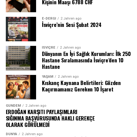
Kişinin Maaşı 6788 CHF
E-DERGI
2 Jahren ago
İsviçre’nin Sesi Şubat 2024
İSVIÇRE
2 Jahren ago
Dünyanın En İyi Sağlık Kurumları: İlk 250
Hastane Sıralamasında İsviçre’den 10
Hastane
YAŞAM
2 Jahren ago
Kıskanç Kaynana Belirtileri: Gözden
Kaçırmamanız Gereken 10 İşaret
GÜNDEM
2 Jahren ago
ERDOĞAN KARŞITI PAYLAŞIMLARI
SIĞINMA BAŞVURUSUNDA HAKLI GEREKÇE
OLARAK GÖRÜLMEDİ
DÜNYA
2 Jahren ago