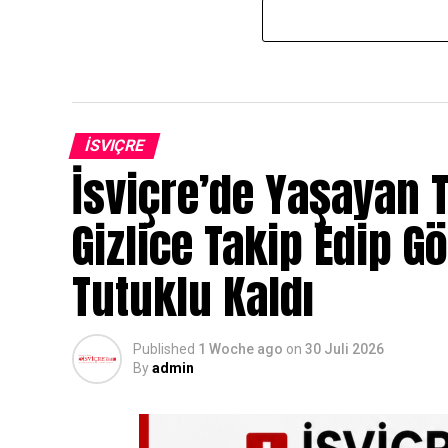
İSVIÇRE
İsviçre’de Yaşayan T
Gizlice Takip Edip G
Tutuklu Kaldı
Published
1 Woche ago
on
30 Juli 2026
By
admin