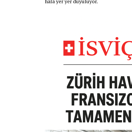
hâlâ yer yer duyuluyor.