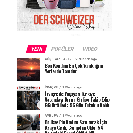
YENI
POPÜLER
VIDEO
KÖŞE YAZILARI
16 Stunden ago
Ben Kendimi En Çok Yanıldığım
Yerlerde Tanıdım
İSVIÇRE
1 Woche ago
İsviçre’de Yaşayan Türkiye
Vatandaşı Kızını Gizlice Takip Edip
Görüntüledi: 96 Gün Tutuklu Kaldı
AVRUPA
1 Woche ago
Brüksel’de Kadını Savunmak İçin
Araya Girdi, Canından Oldu: 54