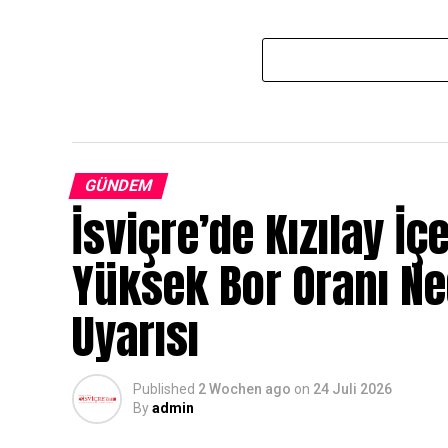
GÜNDEM
İsviçre’de Kızılay İç
Yüksek Bor Oranı N
Uyarısı
Published
2 Wochen ago
on
24 Juli 2026
By
admin