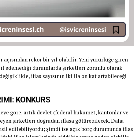
er açısından rekor bir yıl olabilir. Yeni yürürlüğe giren
ahsil edemediği durumlarda şirketleri zorunlu olarak
eğişiklikle, iflas sayısının iki ila on kat artabileceği
RIMI: KONKURS
eye göre, artık devlet (federal hükümet, kantonlar ve
meyen şirketleri doğrudan iflasa götürebilecek. Daha
hsil edilebiliyordu; şimdi ise açık borç durumunda iflas