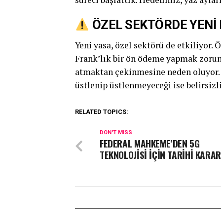
ÖZEL SEKTÖRDE YENİ
Yeni yasa, özel sektörü de etkiliyor. 
Frank’lık bir ön ödeme yapmak zorund
atmaktan çekinmesine neden oluyor. D
üstlenip üstlenmeyeceği ise belirsizl
RELATED TOPICS:
DON'T MISS
FEDERAL MAHKEME’DEN 5G
TEKNOLOJİSİ İÇİN TARİHİ KARAR