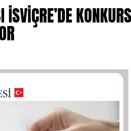
I İSVİÇRE’DE KONKUR
YOR