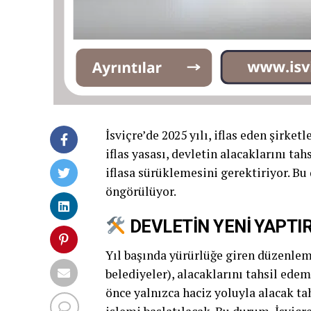
İsviçre’de 2025 yılı, iflas eden şirketl
iflas yasası, devletin alacaklarını t
iflasa sürüklemesini gerektiriyor. Bu d
öngörülüyor.
DEVLETİN YENİ YAPTI
Yıl başında yürürlüğe giren düzenlem
belediyeler), alacaklarını tahsil ede
önce yalnızca haciz yoluyla alacak ta