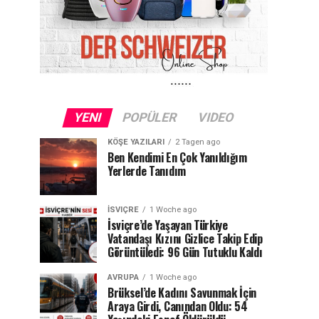
YENI
POPÜLER
VIDEO
KÖŞE YAZILARI
2 Tagen ago
Ben Kendimi En Çok Yanıldığım
Yerlerde Tanıdım
İSVIÇRE
1 Woche ago
İsviçre’de Yaşayan Türkiye
Vatandaşı Kızını Gizlice Takip Edip
Görüntüledi: 96 Gün Tutuklu Kaldı
AVRUPA
1 Woche ago
Brüksel’de Kadını Savunmak İçin
Araya Girdi, Canından Oldu: 54