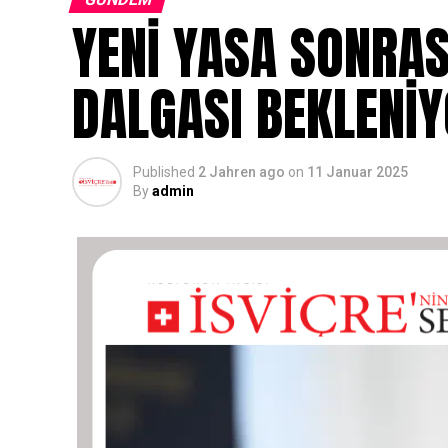
YENİ YASA SONRAS
DALGASI BEKLENİ
Published
2 Jahren ago
on
11 Januar 2025
By
admin