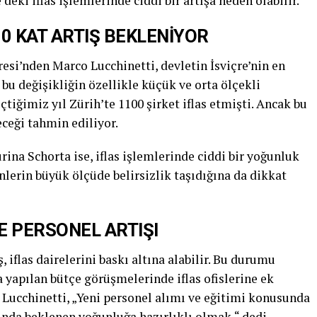
deki iflas işlemlerinde ciddi bir artışa neden olabilir.
0 KAT ARTIŞ BEKLENİYOR
si’nden Marco Lucchinetti, devletin İsviçre’nin en
 bu değişikliğin özellikle küçük ve orta ölçekli
eçtiğimiz yıl Zürih’te 1100 şirket iflas etmişti. Ancak bu
eceği tahmin ediliyor.
na Schorta ise, iflas işlemlerinde ciddi bir yoğunluk
nlerin büyük ölçüde belirsizlik taşıdığına da dikkat
 PERSONEL ARTIŞI
 iflas dairelerini baskı altına alabilir. Bu durumu
 yapılan bütçe görüşmelerinde iflas ofislerine ek
 Lucchinetti, „Yeni personel alımı ve eğitimi konusunda
rında beklenen yoğunluğa hazırlıklı olmak,“ dedi.