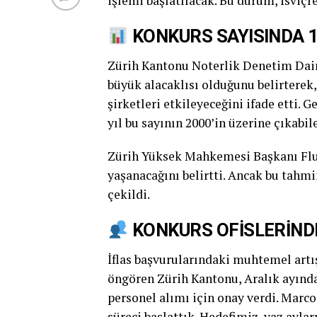
işlemi başlatılacak. Bu durum, İsviçre’
KONKURS SAYISINDA 1
Zürih Kantonu Noterlik Denetim Daire
büyük alacaklısı olduğunu belirterek,
şirketleri etkileyeceğini ifade etti. G
yıl bu sayının 2000’in üzerine çıkabil
Zürih Yüksek Mahkemesi Başkanı Fluri
yaşanacağını belirtti. Ancak bu tahmi
çekildi.
KONKURS OFİSLERİNDE
İflas başvurularındaki muhtemel artış,
öngören Zürih Kantonu, Aralık ayında
personel alımı için onay verdi. Marco
süreci başlattık. Hedefimiz, yaz ayla