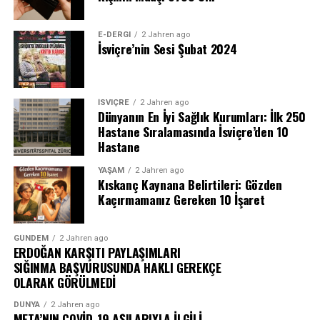
E-DERGI
2 Jahren ago
İsviçre’nin Sesi Şubat 2024
İSVIÇRE
2 Jahren ago
Dünyanın En İyi Sağlık Kurumları: İlk 250
Hastane Sıralamasında İsviçre’den 10
Hastane
YAŞAM
2 Jahren ago
Kıskanç Kaynana Belirtileri: Gözden
Kaçırmamanız Gereken 10 İşaret
GÜNDEM
2 Jahren ago
ERDOĞAN KARŞITI PAYLAŞIMLARI
SIĞINMA BAŞVURUSUNDA HAKLI GEREKÇE
OLARAK GÖRÜLMEDİ
DÜNYA
2 Jahren ago
META’NIN COVİD-19 AŞILARIYLA İLGİLİ