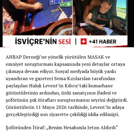
İsviçre devlet televizyonu RSI‘nin haberine göre bu
uygulama yalnızca Ticino’da değil, İsviçre genelinde de
bir ilk olma özelliği taşıyor. Bugüne kadar köpek sahipleri
yalnızca dışkıyı temizlemekle yükümlüyken, Chiasso
Belediyesi bu zorunluluğu idrarı da kapsayacak şekilde
genişleten ilk belediye oldu.
AHBAP Derneği’ne yönelik yürütülen MASAK ve
Yetkililer, uygulamanın başarılı olması halinde benzer
emniyet soruşturması kapsamında yeni detaylar ortaya
düzenlemelerin diğer İsviçre belediyelerinde de
çıkmaya devam ediyor. Sosyal medyada büyük yankı
gündeme gelebileceğini belirtiyor.
uyandıran ve gazeteci Sema Kızılarslan tarafından
paylaşılan Haluk Levent’in Kıbrıs’taki kumarhane
Sizce bu uygulama tüm İsviçre’de uygulanmalı mı?
görüntülerinin ardından, ünlü sanatçının ifadesi ve
Görüşlerinizi yorumlarda paylaşabilirsiniz.
şoförünün şok itirafları soruşturmanın seyrini değiştirdi.
Görüntülerin 11 Mayıs 2026 tarihinde, Levent’in adaya
Kaynak: İsviçre Devlet Televizyonu RSI
gerçekleştirdiği son ziyarette çekildiği iddia edilmişti.
Şoföründen İtiraf: „Benim Hesabımla Jeton Aldırdı“