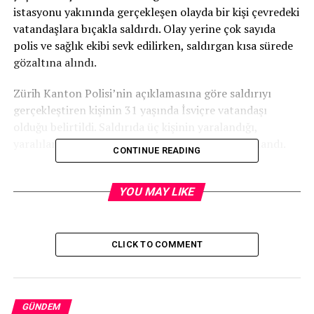
istasyonu yakınında gerçekleşen olayda bir kişi çevredeki
vatandaşlara bıçakla saldırdı. Olay yerine çok sayıda
polis ve sağlık ekibi sevk edilirken, saldırgan kısa sürede
gözaltına alındı.
Zürih Kanton Polisi’nin açıklamasına göre saldırıyı
gerçekleştiren kişinin 31 yaşında İsviçre vatandaşı
olduğu belirtildi. Saldırıda üç kişinin yaralandığı,
yaralılardan birinin durumunun ağır olduğu açıklandı.
CONTINUE READING
Görgü tanıklarının iddiasına göre saldırgan olay
sırasında “Allahu Ekber” diye bağırdı. Ancak yetkililer
YOU MAY LIKE
olayın terör bağlantısı olup olmadığının henüz
netleşmediğini ve soruşturmanın devam ettiğini
duyurdu.
CLICK TO COMMENT
Olayın ardından sosyal medyada çok sayıda yorum
yapılırken, özellikle yaklaşan referandum süreci
öncesinde yaşanan bu tür olayların toplumdaki gerilimi
GÜNDEM