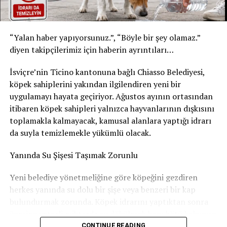
* Son tüketim tarihi: 20 Şubat 2027
Yetkililer, yalnızca bu son tüketim tarihlerine sahip
“Yalan haber yapıyorsunuz.”, “Böyle bir şey olamaz.”
ürünlerin geri çağırma kapsamında olduğunu belirtti.
diyen takipçilerimiz için haberin ayrıntıları…
Ürünleri tüketmeyin, fişsiz de iade edebilirsiniz
İsviçre’nin Ticino kantonuna bağlı Chiasso Belediyesi,
Akar Swiss AG, tüketicilerden belirtilen ürünleri
köpek sahiplerini yakından ilgilendiren yeni bir
kesinlikle tüketmemelerini istedi. Geri çağırma
uygulamayı hayata geçiriyor. Ağustos ayının ortasından
kapsamındaki içecekler, satın alma fişi ibraz edilmeden
itibaren köpek sahipleri yalnızca hayvanlarının dışkısını
satın alındıkları market veya satış noktasına teslim
toplamakla kalmayacak, kamusal alanlara yaptığı idrarı
edilebilecek. Ürün bedeli tüketicilere tam olarak iade
da suyla temizlemekle yükümlü olacak.
edilecek.
Yanında Su Şişesi Taşımak Zorunlu
Şirket, geri çağırmanın tamamen önleyici bir güvenlik
Yeni belediye yönetmeliğine göre köpeğini gezdiren
tedbiri olduğunu vurgulayarak, elinde belirtilen
herkes yanında su dolu bir şişe veya benzeri bir kap
ürünlerden bulunan herkesin en kısa sürede iade işlemini
bulundurmak zorunda. Köpek idrarını yaptıktan sonra
gerçekleştirmesini tavsiye etti.
üzerine yeterli miktarda su dökülerek hem kötü kokunun
Şirketten iletişim bilgisi
hem de kaldırım, bina girişleri ve diğer ortak kullanım
CONTINUE READING