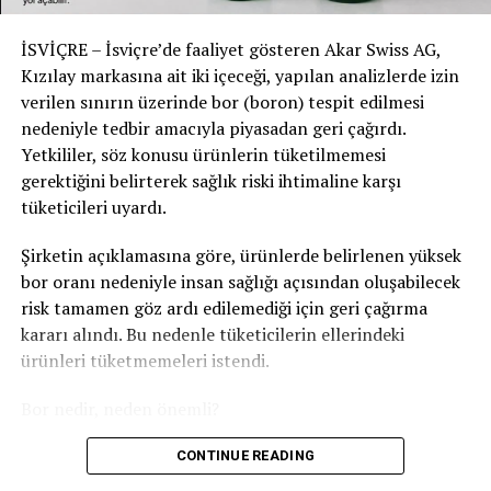
şekilde çekiliyor” yorumlarında bulundu. Bu nedenle
olayın sosyal medya ve siyasi tartışmalar açısından hızla
İSVİÇRE – İsviçre’de faaliyet gösteren Akar Swiss AG,
büyüdüğünü savunan kullanıcılar da oldu.
Kızılay markasına ait iki içeceği, yapılan analizlerde izin
verilen sınırın üzerinde bor (boron) tespit edilmesi
Sosyal medyada yapılan bazı değerlendirmelerde, olayın
nedeniyle tedbir amacıyla piyasadan geri çağırdı.
göç ve güvenlik tartışmalarını yeniden alevlendirdiği,
Yetkililer, söz konusu ürünlerin tüketilmemesi
özellikle referandum süreci öncesinde göç karşıtı siyasi
gerektiğini belirterek sağlık riski ihtimaline karşı
çevrelerin bu olayı kendi söylemleri için kullanabileceği
tüketicileri uyardı.
yönünde yorumlar yapıldı. Bazı kullanıcılar, “Alın işte
desteklediğiniz göç politikalarının sonucu” şeklindeki
Şirketin açıklamasına göre, ürünlerde belirlenen yüksek
söylemlerin yeniden gündeme taşınacağını savundu.
bor oranı nedeniyle insan sağlığı açısından oluşabilecek
risk tamamen göz ardı edilemediği için geri çağırma
Yetkililer ise soruşturmanın çok yönlü sürdüğünü ve
kararı alındı. Bu nedenle tüketicilerin ellerindeki
olayın tüm bağlantılarının araştırıldığını
ürünleri tüketmemeleri istendi.
açıkladı.
#schweiz
#isviçre
#suisse
#isviçre
#winterthur
Bor nedir, neden önemli?
RELATED TOPICS:
Bor, doğada bulunan ve özellikle toprak ile yer altı
CONTINUE READING
UP NEXT
İsviçreli olduğu yazılan Winterthur’daki Saldırganın
sularında doğal olarak bulunabilen bir mineraldir. İnsan