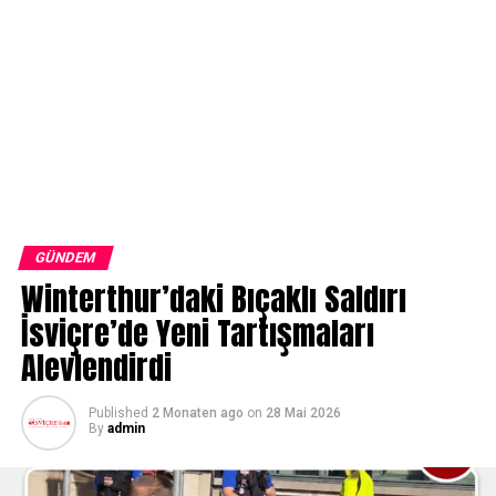
GÜNDEM
Winterthur’daki Bıçaklı Saldırı
İsviçre’de Yeni Tartışmaları
Alevlendirdi
Published
2 Monaten ago
on
28 Mai 2026
By
admin