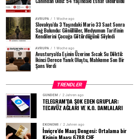
Canından Oldu: 54 Yaşındaki Esnaf Öldürüldü
durumda.
#ahbap
#turkiye
#sondakika
AVRUPA
1 Woche ago
Slovakya’da 3 Yaşındaki Mario 33 Saat Sonra
Sağ Bulundu: Gönüllüler, Medyumun Tarifinin
Kendilerini Çocuğa Götürdüğünü Söyledi
AVRUPA
1 Woche ago
Avusturya’da Eşinin Üzerine Sıcak Su Döktü:
İkinci Derece Yanık Oluştu, Mahkeme Son Bir
Şans Verdi
TRENDLER
GÜNDEM
2 Jahren ago
TELEGRAM’DA ŞOK EDEN GRUPLAR:
TECAVÜZ AĞLARI VE K.O. DAMLALARI
EKONOMI
2 Jahren ago
İsviçre’de Maaş Dengesi: Ortalama bir
Kişinin Maaşı 6788 CHF