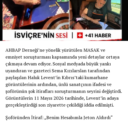
İsviçre devlet televizyonu RSI‘nin haberine göre bu
uygulama yalnızca Ticino’da değil, İsviçre genelinde de
bir ilk olma özelliği taşıyor. Bugüne kadar köpek sahipleri
yalnızca dışkıyı temizlemekle yükümlüyken, Chiasso
Belediyesi bu zorunluluğu idrarı da kapsayacak şekilde
genişleten ilk belediye oldu.
AHBAP Derneği’ne yönelik yürütülen MASAK ve
Yetkililer, uygulamanın başarılı olması halinde benzer
emniyet soruşturması kapsamında yeni detaylar ortaya
düzenlemelerin diğer İsviçre belediyelerinde de
çıkmaya devam ediyor. Sosyal medyada büyük yankı
gündeme gelebileceğini belirtiyor.
uyandıran ve gazeteci Sema Kızılarslan tarafından
paylaşılan Haluk Levent’in Kıbrıs’taki kumarhane
Sizce bu uygulama tüm İsviçre’de uygulanmalı mı?
görüntülerinin ardından, ünlü sanatçının ifadesi ve
Görüşlerinizi yorumlarda paylaşabilirsiniz.
şoförünün şok itirafları soruşturmanın seyrini değiştirdi.
Görüntülerin 11 Mayıs 2026 tarihinde, Levent’in adaya
Kaynak: İsviçre Devlet Televizyonu RSI
gerçekleştirdiği son ziyarette çekildiği iddia edilmişti.
Şoföründen İtiraf: „Benim Hesabımla Jeton Aldırdı“