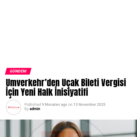
GÜNDEM
Umverkehr’den Uçak Bileti Vergisi
İçin Yeni Halk İnisiyatifi
Published
9 Monaten ago
on
13 November 2025
By
admin