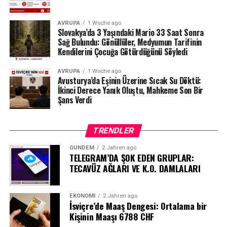
durumda.
#ahbap
#turkiye
#sondakika
AVRUPA
1 Woche ago
Slovakya’da 3 Yaşındaki Mario 33 Saat Sonra
Sağ Bulundu: Gönüllüler, Medyumun Tarifinin
Kendilerini Çocuğa Götürdüğünü Söyledi
AVRUPA
1 Woche ago
Avusturya’da Eşinin Üzerine Sıcak Su Döktü:
İkinci Derece Yanık Oluştu, Mahkeme Son Bir
Şans Verdi
TRENDLER
GÜNDEM
2 Jahren ago
TELEGRAM’DA ŞOK EDEN GRUPLAR:
TECAVÜZ AĞLARI VE K.O. DAMLALARI
EKONOMI
2 Jahren ago
İsviçre’de Maaş Dengesi: Ortalama bir
Kişinin Maaşı 6788 CHF