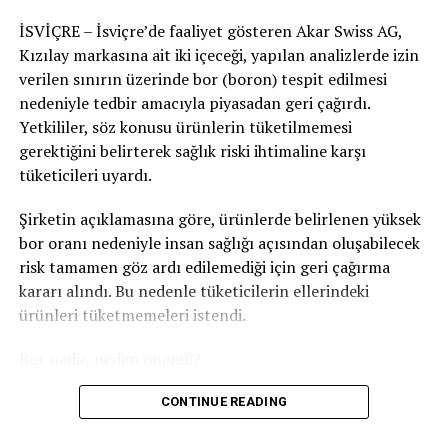
tarafından yaptırılan bir temsilî ankete göre,
iklim
İSVİÇRE – İsviçre’de faaliyet gösteren Akar Swiss AG,
politikaları açısından uçak biletlerini daha pahalı
Kızılay markasına ait iki içeceği, yapılan analizlerde izin
hâle getiren bir yönlendirme vergisi
, toplum içinde
verilen sınırın üzerinde bor (boron) tespit edilmesi
geniş bir kabul görüyor.
nedeniyle tedbir amacıyla piyasadan geri çağırdı.
Yetkililer, söz konusu ürünlerin tüketilmemesi
RELATED TOPICS:
gerektiğini belirterek sağlık riski ihtimaline karşı
UP NEXT
tüketicileri uyardı.
İsviçre’de Kadınlara Yönelik Şiddet Artıyor
Şirketin açıklamasına göre, ürünlerde belirlenen yüksek
DON'T MISS
Ramiswil’de 120 Köpeğin Uyutulması Tepkilere Neden
bor oranı nedeniyle insan sağlığı açısından oluşabilecek
Oldu
risk tamamen göz ardı edilemediği için geri çağırma
kararı alındı. Bu nedenle tüketicilerin ellerindeki
ürünleri tüketmemeleri istendi.
Bor nedir, neden önemli?
Bor, doğada bulunan ve özellikle toprak ile yer altı
CONTINUE READING
sularında doğal olarak bulunabilen bir mineraldir. İnsan