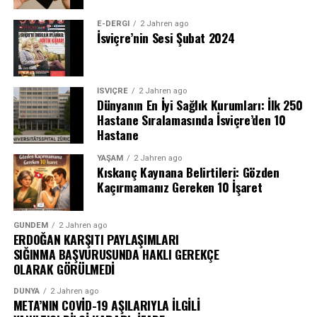
E-DERGI
2 Jahren ago
İsviçre’nin Sesi Şubat 2024
İSVIÇRE
2 Jahren ago
Dünyanın En İyi Sağlık Kurumları: İlk 250
Hastane Sıralamasında İsviçre’den 10
Hastane
YAŞAM
2 Jahren ago
Kıskanç Kaynana Belirtileri: Gözden
Kaçırmamanız Gereken 10 İşaret
GÜNDEM
2 Jahren ago
ERDOĞAN KARŞITI PAYLAŞIMLARI
SIĞINMA BAŞVURUSUNDA HAKLI GEREKÇE
OLARAK GÖRÜLMEDİ
DÜNYA
2 Jahren ago
META’NIN COVİD-19 AŞILARIYLA İLGİLİ