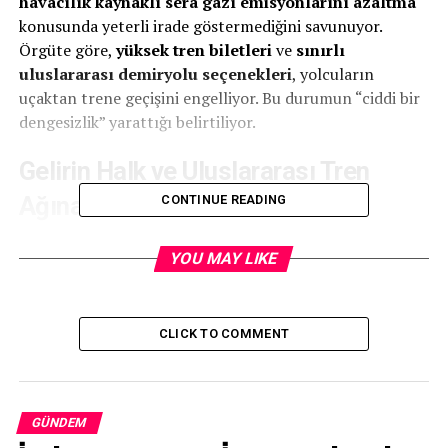
havacılık kaynaklı sera gazı emisyonlarını azaltma
konusunda yeterli irade göstermediğini savunuyor.
Örgüte göre,
yüksek tren biletleri
ve
sınırlı
uluslararası demiryolu seçenekleri
, yolcuların
uçaktan trene geçişini engelliyor. Bu durumun “ciddi bir
dengesizlik” yarattığı belirtiliyor.
Gelirin Halk ve Uluslararası Tren
Ağına Aktarılması
CONTINUE READING
Taslağa göre, toplanacak gelirin büyük bölümü
kamu
YOU MAY LIKE
ulaşımının kullanımını teşvik etmek için doğrudan
halka geri dağıtılacak
. Kalan pay ise
uluslararası
demiryolu bağlantılarının güçlendirilmesine
CLICK TO COMMENT
ayrılacak.
Gece Treni Tartışmalarına Eleştiri
GÜNDEM
Umverkehr, özellikle
gece trenleri
konusunda federal