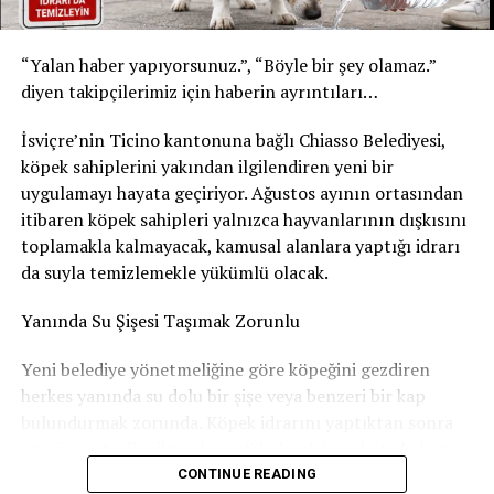
Yetkililer, yalnızca bu son tüketim tarihlerine sahip
“Yalan haber yapıyorsunuz.”, “Böyle bir şey olamaz.”
ürünlerin geri çağırma kapsamında olduğunu belirtti.
diyen takipçilerimiz için haberin ayrıntıları…
Ürünleri tüketmeyin, fişsiz de iade edebilirsiniz
İsviçre’nin Ticino kantonuna bağlı Chiasso Belediyesi,
Akar Swiss AG, tüketicilerden belirtilen ürünleri
köpek sahiplerini yakından ilgilendiren yeni bir
kesinlikle tüketmemelerini istedi. Geri çağırma
uygulamayı hayata geçiriyor. Ağustos ayının ortasından
kapsamındaki içecekler, satın alma fişi ibraz edilmeden
itibaren köpek sahipleri yalnızca hayvanlarının dışkısını
satın alındıkları market veya satış noktasına teslim
toplamakla kalmayacak, kamusal alanlara yaptığı idrarı
edilebilecek. Ürün bedeli tüketicilere tam olarak iade
da suyla temizlemekle yükümlü olacak.
edilecek.
Yanında Su Şişesi Taşımak Zorunlu
Şirket, geri çağırmanın tamamen önleyici bir güvenlik
Yeni belediye yönetmeliğine göre köpeğini gezdiren
tedbiri olduğunu vurgulayarak, elinde belirtilen
herkes yanında su dolu bir şişe veya benzeri bir kap
ürünlerden bulunan herkesin en kısa sürede iade işlemini
bulundurmak zorunda. Köpek idrarını yaptıktan sonra
gerçekleştirmesini tavsiye etti.
üzerine yeterli miktarda su dökülerek hem kötü kokunun
Şirketten iletişim bilgisi
hem de kaldırım, bina girişleri ve diğer ortak kullanım
CONTINUE READING