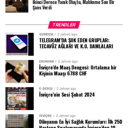
İkinci Derece Yanık Oluştu, Mahkeme Son Bir
Şans Verdi
TRENDLER
GÜNDEM
2 Jahren ago
TELEGRAM’DA ŞOK EDEN GRUPLAR:
TECAVÜZ AĞLARI VE K.O. DAMLALARI
EKONOMI
2 Jahren ago
İsviçre’de Maaş Dengesi: Ortalama bir
Kişinin Maaşı 6788 CHF
E-DERGI
2 Jahren ago
İsviçre’nin Sesi Şubat 2024
İSVIÇRE
2 Jahren ago
Dünyanın En İyi Sağlık Kurumları: İlk 250
Hastane Sıralamasında İsviçre’den 10