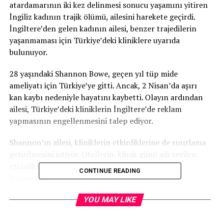
atardamarının iki kez delinmesi sonucu yaşamını yitiren
İngiliz kadının trajik ölümü, ailesini harekete geçirdi.
İngiltere’den gelen kadının ailesi, benzer trajedilerin
yaşanmaması için Türkiye’deki kliniklere uyarıda
bulunuyor.
28 yaşındaki Shannon Bowe, geçen yıl tüp mide
ameliyatı için Türkiye’ye gitti. Ancak, 2 Nisan’da aşırı
kan kaybı nedeniyle hayatını kaybetti. Olayın ardından
ailesi, Türkiye’deki kliniklerin İngiltere’de reklam
yapmasının engellenmesini talep ediyor.
Shannon’ın ailesi, kliniklerin etkinliklerine de sınırlama
getirilmesini istiyor. Otellerin, klinik günü adı verilen
etkinliklere ev sahipliği yapmaması çağrısında
CONTINUE READING
bulunuyor.
İngiltere’deki ailesi, Shannon’ın ameliyat sonrası
YOU MAY LIKE
durumunun ağırlaştığı bilgisini alır almaz Türkiye’ye