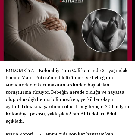
bulunduğu torbayı açtığında Noah’ın hareket ettiğini
fark etti. Görevlinin anlatımına göre bebek daha sonra
öksürmeye ve nefes almaya çalışır gibi sesler çıkarmaya
başladı.
Bunun üzerine hastane ekibine hemen haber verildi.
Noah yeniden muayene edildi ve yaşam belirtilerinin
bulunduğu belirlenerek yenidoğan yoğun bakımına geri
alındı.
KOLOMBİYA – Kolombiya’nın Cali kentinde 21 yaşındaki
Aile hastaneyi suçlamıyor
hamile Maria Potosi’nin öldürülmesi ve bebeğinin
vücudundan çıkarılmasının ardından başlatılan
Hastane, ölüm tespitinde gerekli tıbbi ve yasal
soruşturma sürüyor. Bebeğin nerede olduğu ve hayatta
prosedürlerin uygulandığını ve mevcut bulgular ışığında
olup olmadığı henüz bilinmezken, yetkililer olayın
bir ihmal tespit edilmediğini açıkladı. Noah’ın annesi de
aydınlatılmasına yardımcı olacak bilgiler için 200 milyon
hastane personelinin oğlunu kurtarmak için yoğun çaba
Kolombiya pesosu, yaklaşık 62 bin ABD doları, ödül
gösterdiğini belirterek sağlık ekibini suçlamadıklarını
açıkladı.
söyledi.
Maria Potosi, 16 Temmuz’da son kez hayattayken