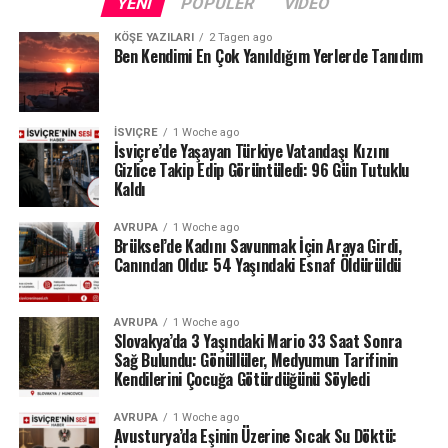
YENI
POPÜLER
VIDEO
KÖŞE YAZILARI
2 Tagen ago
Ben Kendimi En Çok Yanıldığım Yerlerde Tanıdım
İSVIÇRE
1 Woche ago
İsviçre’de Yaşayan Türkiye Vatandaşı Kızını
Gizlice Takip Edip Görüntüledi: 96 Gün Tutuklu
Kaldı
AVRUPA
1 Woche ago
Brüksel’de Kadını Savunmak İçin Araya Girdi,
Canından Oldu: 54 Yaşındaki Esnaf Öldürüldü
AVRUPA
1 Woche ago
Slovakya’da 3 Yaşındaki Mario 33 Saat Sonra
Sağ Bulundu: Gönüllüler, Medyumun Tarifinin
Kendilerini Çocuğa Götürdüğünü Söyledi
AVRUPA
1 Woche ago
Avusturya’da Eşinin Üzerine Sıcak Su Döktü: