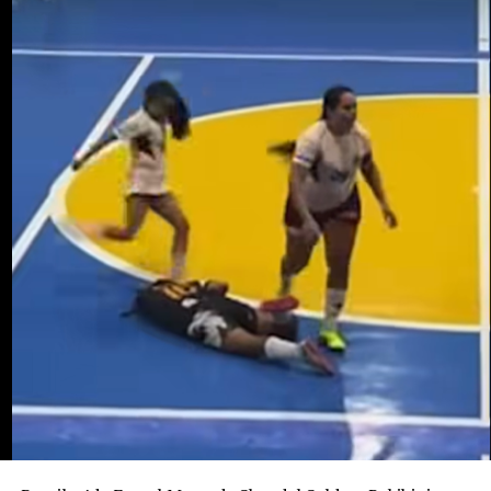
sorgulandı ve daha sonra serbest bırakıldı. Cinayetin
bebeği almak amacıyla işlenmiş olabileceği ihtimali
araştırılıyor. Ancak bunun henüz kanıtlanmış bir sonuç
değil, soruşturma kapsamında değerlendirilen bir ihtimal
olduğu belirtiliyor.
Ailenin açıklamasına göre Potosi bir kız çocuğu
bekliyordu. 12 Ağustos’ta dünyaya gelmesi beklenen
bebeğe “Alahia” adı verilmişti.
Maria Potosi toprağa verilirken soruşturmanın en
önemli sorusu hâlâ yanıt bekliyor: Alahia nerede ve
hayatta mı?