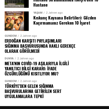
Hastane
YAŞAM
2 Jahren ago
Kıskanç Kaynana Belirtileri: Gözden
Kaçırmamanız Gereken 10 İşaret
GÜNDEM
2 Jahren ago
ERDOĞAN KARŞITI PAYLAŞIMLARI
SIĞINMA BAŞVURUSUNDA HAKLI GEREKÇE
OLARAK GÖRÜLMEDİ
DÜNYA
2 Jahren ago
META’NIN COVİD-19 AŞILARIYLA İLGİLİ
YANILTICI BİLGİ KARARI: İFADE
ÖZGÜRLÜĞÜNÜ KISITLIYOR MU?
GÜNDEM
2 Jahren ago
TÜRKİYE’DEN GELEN SIĞINMA
BAŞVURULARINA GETİRİLEN SERT
UYGULAMALARA TEPKİ