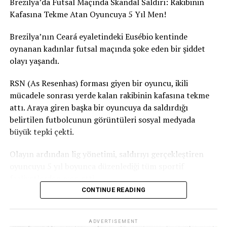
Brezilya’da Futsal Maçında Skandal Saldırı: Rakibinin
Kafasına Tekme Atan Oyuncuya 5 Yıl Men!
Brezilya’nın Ceará eyaletindeki Eusébio kentinde
oynanan kadınlar futsal maçında şoke eden bir şiddet
olayı yaşandı.
RSN (As Resenhas) forması giyen bir oyuncu, ikili
mücadele sonrası yerde kalan rakibinin kafasına tekme
attı. Araya giren başka bir oyuncuya da saldırdığı
belirtilen futbolcunun görüntüleri sosyal medyada
büyük tepki çekti.
Olayın ardından lig yönetimi, saldırıyı gerçekleştiren
oyuncuyu 5 yıl boyunca düzenlediği tüm sportif
faaliyetlerden men etti.
CONTINUE READING
Ceará Sivil Polisi de olayla ilgili soruşturma başlattı.
ADVERTISEMENT