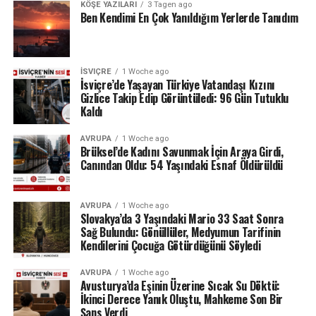
KÖŞE YAZILARI
3 Tagen ago
Ben Kendimi En Çok Yanıldığım Yerlerde Tanıdım
İSVIÇRE
1 Woche ago
İsviçre’de Yaşayan Türkiye Vatandaşı Kızını
Gizlice Takip Edip Görüntüledi: 96 Gün Tutuklu
Kaldı
AVRUPA
1 Woche ago
Brüksel’de Kadını Savunmak İçin Araya Girdi,
Canından Oldu: 54 Yaşındaki Esnaf Öldürüldü
AVRUPA
1 Woche ago
Slovakya’da 3 Yaşındaki Mario 33 Saat Sonra
Sağ Bulundu: Gönüllüler, Medyumun Tarifinin
Kendilerini Çocuğa Götürdüğünü Söyledi
AVRUPA
1 Woche ago
Avusturya’da Eşinin Üzerine Sıcak Su Döktü:
İkinci Derece Yanık Oluştu, Mahkeme Son Bir
Şans Verdi