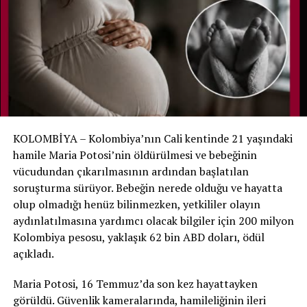
fark etti. Görevlinin anlatımına göre bebek daha sonra
öksürmeye ve nefes almaya çalışır gibi sesler çıkarmaya
başladı.
Bunun üzerine hastane ekibine hemen haber verildi.
Noah yeniden muayene edildi ve yaşam belirtilerinin
bulunduğu belirlenerek yenidoğan yoğun bakımına geri
alındı.
KOLOMBİYA – Kolombiya’nın Cali kentinde 21 yaşındaki
Aile hastaneyi suçlamıyor
hamile Maria Potosi’nin öldürülmesi ve bebeğinin
vücudundan çıkarılmasının ardından başlatılan
Hastane, ölüm tespitinde gerekli tıbbi ve yasal
soruşturma sürüyor. Bebeğin nerede olduğu ve hayatta
prosedürlerin uygulandığını ve mevcut bulgular ışığında
olup olmadığı henüz bilinmezken, yetkililer olayın
bir ihmal tespit edilmediğini açıkladı. Noah’ın annesi de
aydınlatılmasına yardımcı olacak bilgiler için 200 milyon
hastane personelinin oğlunu kurtarmak için yoğun çaba
Kolombiya pesosu, yaklaşık 62 bin ABD doları, ödül
gösterdiğini belirterek sağlık ekibini suçlamadıklarını
açıkladı.
söyledi.
Maria Potosi, 16 Temmuz’da son kez hayattayken
Noah daha sonra tedavisinin devamı için Bauru’daki São
görüldü. Güvenlik kameralarında, hamileliğinin ileri
Paulo Üniversitesi’ne bağlı uzman hastaneye nakledildi.