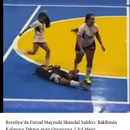
bebeği almak amacıyla işlenmiş olabileceği ihtimali
araştırılıyor. Ancak bunun henüz kanıtlanmış bir sonuç
değil, soruşturma kapsamında değerlendirilen bir ihtimal
olduğu belirtiliyor.
Ailenin açıklamasına göre Potosi bir kız çocuğu
bekliyordu. 12 Ağustos’ta dünyaya gelmesi beklenen
bebeğe “Alahia” adı verilmişti.
Maria Potosi toprağa verilirken soruşturmanın en
önemli sorusu hâlâ yanıt bekliyor: Alahia nerede ve
hayatta mı?
Brezilya’da Futsal Maçında Skandal Saldırı: Rakibinin
Kafasına Tekme Atan Oyuncuya 5 Yıl Men!