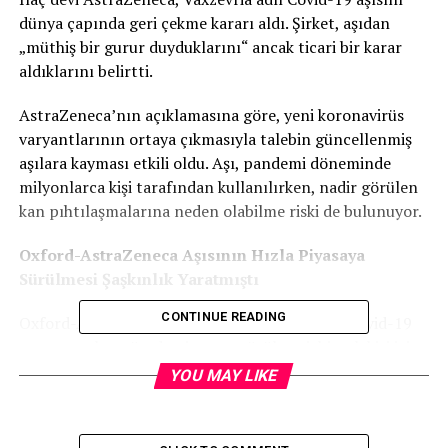
dünya çapında geri çekme kararı aldı. Şirket, aşıdan
„müthiş bir gurur duyduklarını“ ancak ticari bir karar
aldıklarını belirtti.
AstraZeneca’nın açıklamasına göre, yeni koronavirüs
varyantlarının ortaya çıkmasıyla talebin güncellenmiş
aşılara kayması etkili oldu. Aşı, pandemi döneminde
milyonlarca kişi tarafından kullanılırken, nadir görülen
kan pıhtılaşmalarına neden olabilme riski de bulunuyor.
Oxford-AstraZeneca Aşısının Hızla Piyasaya
Sürülmesi Şaşkınlık Yaratmıştı
CONTINUE READING
Oxford-AstraZeneca ortaklığında hazırlanan Covid-19
aşısının rekor sürede piyasaya sürülmesi, birçok kişi için
şaşırtıcı bir gelişme olmuştu. Diğer aşıların on yıllarca
YOU MAY LIKE
denendikten sonra piyasaya sürülmesini örnek gösteren
bazı kişilere göre, 10 ay gibi kısa bir sürede aşının
üretilmesi düşündürücüydü. Ancak bazıları için bu,