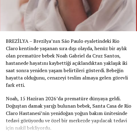
RELATED TOPICS:
UP NEXT
Mısır piramitlerinin gizemi çözüldü mü?
DON'T MISS
Türkiye’de Zayıflama Ameliyatında Ölüm: Aile
BREZİLYA – Brezilya’nın São Paulo eyaletindeki Rio
Reklamların Yasaklanmasını İstiyor
Claro kentinde yaşanan sıra dışı olayda, henüz bir aylık
olan prematüre bebek Noah Gabriel da Cruz Santos,
hastanede hayatını kaybettiği açıklandıktan yaklaşık iki
saat sonra yeniden yaşam belirtileri gösterdi. Bebeğin
hayatta olduğunu, cenazeyi teslim almaya gelen görevli
fark etti.
Noah, 15 Haziran 2026’da prematüre dünyaya geldi.
Doğuştan damak yarığı bulunan bebek, Santa Casa de Rio
Claro Hastanesi’nin yenidoğan yoğun bakım ünitesinde
tedavi görüyordu ve özel bir merkezde yapılacak tedavi
için nakil bekliyordu.