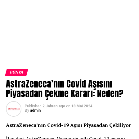
DÜNYA
AstraZeneca’nın Covid Aşısını
Piyasadan Çekme Kararı: Neden?
Published
2 Jahren ago
on
18 Mai 2024
By
admin
AstraZeneca’nın Covid-19 Aşısı Piyasadan Çekiliyor
İlaç devi AstraZeneca, Vaxzevria adlı Covid-19 aşısını