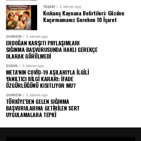
YAŞAM
2 Jahren ago
Kıskanç Kaynana Belirtileri: Gözden
Kaçırmamanız Gereken 10 İşaret
GÜNDEM
2 Jahren ago
ERDOĞAN KARŞITI PAYLAŞIMLARI
SIĞINMA BAŞVURUSUNDA HAKLI GEREKÇE
OLARAK GÖRÜLMEDİ
DÜNYA
2 Jahren ago
META’NIN COVİD-19 AŞILARIYLA İLGİLİ
YANILTICI BİLGİ KARARI: İFADE
ÖZGÜRLÜĞÜNÜ KISITLIYOR MU?
GÜNDEM
2 Jahren ago
TÜRKİYE’DEN GELEN SIĞINMA
BAŞVURULARINA GETİRİLEN SERT
UYGULAMALARA TEPKİ