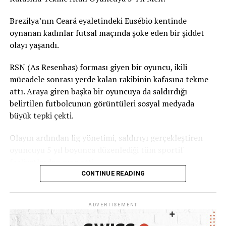
Brezilya’nın Ceará eyaletindeki Eusébio kentinde
oynanan kadınlar futsal maçında şoke eden bir şiddet
olayı yaşandı.
RSN (As Resenhas) forması giyen bir oyuncu, ikili
mücadele sonrası yerde kalan rakibinin kafasına tekme
attı. Araya giren başka bir oyuncuya da saldırdığı
belirtilen futbolcunun görüntüleri sosyal medyada
büyük tepki çekti.
Olayın ardından lig yönetimi, saldırıyı gerçekleştiren
oyuncuyu 5 yıl boyunca düzenlediği tüm sportif
faaliyetlerden men etti.
CONTINUE READING
Ceará Sivil Polisi de olayla ilgili soruşturma başlattı.
ADVERTISEMENT