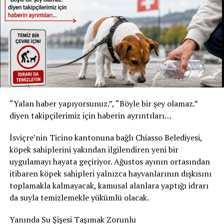
* Kızılay Doğal Maden Suyu
* Şişe: 200 ml
* Son tüketim tarihi: 31 Temmuz 2027
* Kızılay Elma Aromalı Gazlı İçecek
* Şişe: 200 ml
* Son tüketim tarihi: 20 Şubat 2027
Yetkililer, yalnızca bu son tüketim tarihlerine sahip
“Yalan haber yapıyorsunuz.”, “Böyle bir şey olamaz.”
ürünlerin geri çağırma kapsamında olduğunu belirtti.
diyen takipçilerimiz için haberin ayrıntıları…
Ürünleri tüketmeyin, fişsiz de iade edebilirsiniz
İsviçre’nin Ticino kantonuna bağlı Chiasso Belediyesi,
Akar Swiss AG, tüketicilerden belirtilen ürünleri
köpek sahiplerini yakından ilgilendiren yeni bir
kesinlikle tüketmemelerini istedi. Geri çağırma
uygulamayı hayata geçiriyor. Ağustos ayının ortasından
kapsamındaki içecekler, satın alma fişi ibraz edilmeden
itibaren köpek sahipleri yalnızca hayvanlarının dışkısını
satın alındıkları market veya satış noktasına teslim
toplamakla kalmayacak, kamusal alanlara yaptığı idrarı
edilebilecek. Ürün bedeli tüketicilere tam olarak iade
da suyla temizlemekle yükümlü olacak.
edilecek.
Yanında Su Şişesi Taşımak Zorunlu