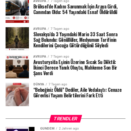
AVRUPA
7 Tagen ago
belgelerinin şeffaf olduğunu, İçişleri Bakanlığı
Brüksel’de Kadını Savunmak İçin Araya Girdi,
tarafından da düzenli olarak denetlendiğini hatırlattı.
Canından Oldu: 54 Yaşındaki Esnaf Öldürüldü
Milyonlarca liralık para transferleri ve şoförün iddiaları
AVRUPA
7 Tagen ago
üzerinden derinleşen soruşturmada gözler, yargı
Slovakya’da 3 Yaşındaki Mario 33 Saat Sonra
makamlarının atacağı bir sonraki adıma çevrilmiş
Sağ Bulundu: Gönüllüler, Medyumun Tarifinin
durumda.
#ahbap
#turkiye
#sondakika
Kendilerini Çocuğa Götürdüğünü Söyledi
AVRUPA
7 Tagen ago
Avusturya’da Eşinin Üzerine Sıcak Su Döktü:
İkinci Derece Yanık Oluştu, Mahkeme Son Bir
Şans Verdi
DÜNYA
7 Tagen ago
“Bebeğiniz Öldü” Dediler, Aile Vedalaştı: Cenaze
Görevlisi Yaşam Belirtilerini Fark Etti
TRENDLER
GÜNDEM
2 Jahren ago