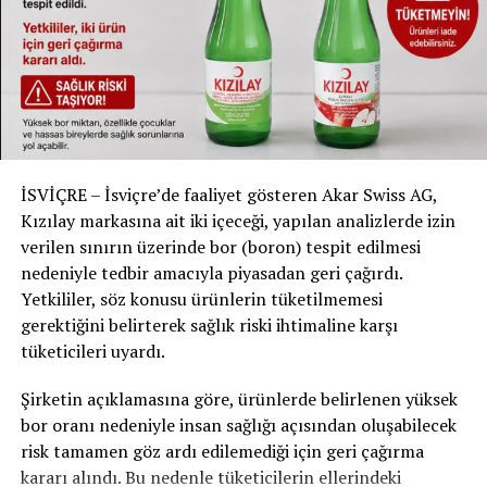
#GörevSüresiTamamlandı #İsviçredeVeda
#TürkToplumu #BaşkanlıkVeda #DiplomatikVeda
#İsviçreTürkiye #İsviçrehaber
RELATED TOPICS:
UP NEXT
Federal Mahkeme, 10.000 Kişinin Korona Önlemlerine
İSVİÇRE – İsviçre’de faaliyet gösteren Akar Swiss AG,
Karşı Açtığı Davayı Reddetti! Hukuki Dayanak Yetersiz
Kızılay markasına ait iki içeceği, yapılan analizlerde izin
Görüldü
verilen sınırın üzerinde bor (boron) tespit edilmesi
DON'T MISS
nedeniyle tedbir amacıyla piyasadan geri çağırdı.
Elektrikli Araç Pazarı Avrupa’da Düşüşte
Yetkililer, söz konusu ürünlerin tüketilmemesi
gerektiğini belirterek sağlık riski ihtimaline karşı
tüketicileri uyardı.
Şirketin açıklamasına göre, ürünlerde belirlenen yüksek
bor oranı nedeniyle insan sağlığı açısından oluşabilecek
risk tamamen göz ardı edilemediği için geri çağırma
kararı alındı. Bu nedenle tüketicilerin ellerindeki