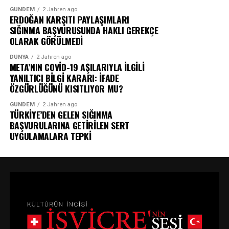
GÜNDEM
2 Jahren ago
ERDOĞAN KARŞITI PAYLAŞIMLARI
SIĞINMA BAŞVURUSUNDA HAKLI GEREKÇE
OLARAK GÖRÜLMEDİ
DÜNYA
2 Jahren ago
META’NIN COVİD-19 AŞILARIYLA İLGİLİ
YANILTICI BİLGİ KARARI: İFADE
ÖZGÜRLÜĞÜNÜ KISITLIYOR MU?
GÜNDEM
2 Jahren ago
TÜRKİYE’DEN GELEN SIĞINMA
BAŞVURULARINA GETİRİLEN SERT
UYGULAMALARA TEPKİ