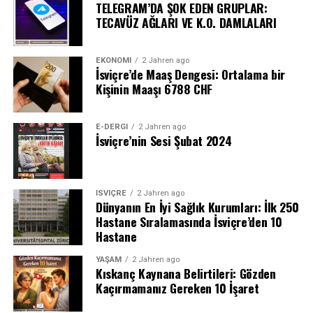
TELEGRAM’DA ŞOK EDEN GRUPLAR:
TECAVÜZ AĞLARI VE K.O. DAMLALARI
EKONOMI
2 Jahren ago
İsviçre’de Maaş Dengesi: Ortalama bir
Kişinin Maaşı 6788 CHF
E-DERGI
2 Jahren ago
İsviçre’nin Sesi Şubat 2024
İSVIÇRE
2 Jahren ago
Dünyanın En İyi Sağlık Kurumları: İlk 250
Hastane Sıralamasında İsviçre’den 10
Hastane
YAŞAM
2 Jahren ago
Kıskanç Kaynana Belirtileri: Gözden
Kaçırmamanız Gereken 10 İşaret