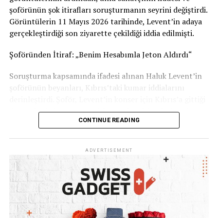
Görüşlerinizi yorumlarda paylaşabilirsiniz.
şoförünün şok itirafları soruşturmanın seyrini değiştirdi.
Görüntülerin 11 Mayıs 2026 tarihinde, Levent’in adaya
Kaynak: İsviçre Devlet Televizyonu RSI
gerçekleştirdiği son ziyarette çekildiği iddia edilmişti.
Şoföründen İtiraf: „Benim Hesabımla Jeton Aldırdı“
Soruşturma kapsamında ifadesi alınan Haluk Levent’in
şoförünün beyanları, Kıbrıs’taki kumar iddialarını
derinleştirdi. Şoför, Levent’in konser için Kıbrıs’a gittiği
dönemlerde kumar oynadığını ve kendi banka hesabını
CONTINUE READING
kullanarak ünlü sanatçıya 1 ila 2 milyon TL civarında
kumarhane jetonu aldırdığını öne sürdü. İşlemlerden
şüphelenmesine rağmen işini kaybetme korkusuyla ses
ADVERTISEMENT
çıkaramadığını belirten şoför, tüm WhatsApp
yazışmalarını delil olarak sakladığını ifade etti.
Haluk Levent: „Kötü Bir Zaafım Var, Ama Ahbap
Parasına Dokunmadım“