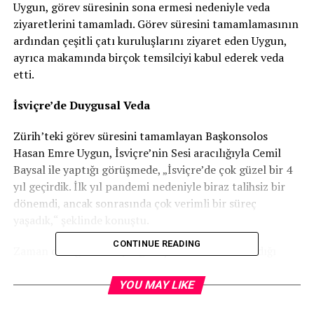
Uygun, görev süresinin sona ermesi nedeniyle veda
ziyaretlerini tamamladı. Görev süresini tamamlamasının
ardından çeşitli çatı kuruluşlarını ziyaret eden Uygun,
ayrıca makamında birçok temsilciyi kabul ederek veda
etti.
İsviçre’de Duygusal Veda
Zürih’teki görev süresini tamamlayan Başkonsolos
Hasan Emre Uygun, İsviçre’nin Sesi aracılığıyla Cemil
Baysal ile yaptığı görüşmede, „İsviçre’de çok güzel bir 4
yıl geçirdik. İlk yıl pandemi nedeniyle biraz talihsiz bir
dönemdi, ancak sonrasında çok verimli bir süreç
yaşadık,“ şeklinde konuştu.
CONTINUE READING
Zaman darlığı nedeniyle görüşme fırsatı bulamadığı
birçok kişi olduğunu belirten Uygun, „Hepsine ayrı ayrı
selam gönderiyorum,“ diyerek tüm dostlarına
YOU MAY LIKE
teşekkürlerini iletti.