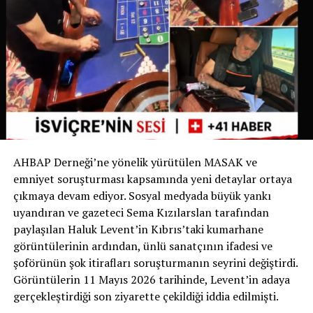
İsviçre’de Bir İlk
İsviçre devlet televizyonu RSI‘nin haberine göre bu
uygulama yalnızca Ticino’da değil, İsviçre genelinde de
bir ilk olma özelliği taşıyor. Bugüne kadar köpek sahipleri
yalnızca dışkıyı temizlemekle yükümlüyken, Chiasso
Belediyesi bu zorunluluğu idrarı da kapsayacak şekilde
genişleten ilk belediye oldu.
AHBAP Derneği’ne yönelik yürütülen MASAK ve
Yetkililer, uygulamanın başarılı olması halinde benzer
emniyet soruşturması kapsamında yeni detaylar ortaya
düzenlemelerin diğer İsviçre belediyelerinde de
çıkmaya devam ediyor. Sosyal medyada büyük yankı
gündeme gelebileceğini belirtiyor.
uyandıran ve gazeteci Sema Kızılarslan tarafından
paylaşılan Haluk Levent’in Kıbrıs’taki kumarhane
Sizce bu uygulama tüm İsviçre’de uygulanmalı mı?
görüntülerinin ardından, ünlü sanatçının ifadesi ve
Görüşlerinizi yorumlarda paylaşabilirsiniz.
şoförünün şok itirafları soruşturmanın seyrini değiştirdi.
Görüntülerin 11 Mayıs 2026 tarihinde, Levent’in adaya
Kaynak: İsviçre Devlet Televizyonu RSI
gerçekleştirdiği son ziyarette çekildiği iddia edilmişti.