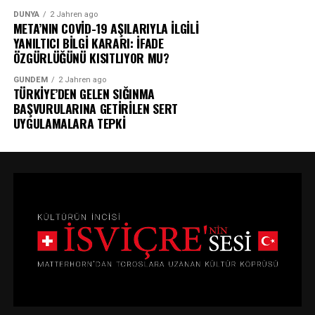
DÜNYA
2 Jahren ago
META’NIN COVİD-19 AŞILARIYLA İLGİLİ
YANILTICI BİLGİ KARARI: İFADE
ÖZGÜRLÜĞÜNÜ KISITLIYOR MU?
GÜNDEM
2 Jahren ago
TÜRKİYE’DEN GELEN SIĞINMA
BAŞVURULARINA GETİRİLEN SERT
UYGULAMALARA TEPKİ