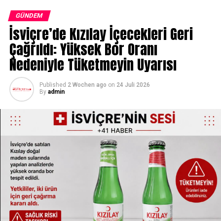
kökenli bir mirasa
GÜNDEM
dayanmadığını, binlerce
İsviçre’de Kızılay İçecekleri Geri
yıldır Anadolu
Çağrıldı: Yüksek Bor Oranı
topraklarında birbirine
Nedeniyle Tüketmeyin Uyarısı
karışmış farklı
Published
2 Wochen ago
on
24 Juli 2026
toplulukların izlerini
By
admin
taşıdığını gösteriyor. Bu
genetik karışım, hem
Avrupa hem Asya hem de
Orta Doğu’ya ait bileşenleri
bir arada barındırıyor.”
Araştırma sonuçları, Türk toplumunun genetik olarak
beklenenden daha yakın biçimde Avrupa halklarıyla