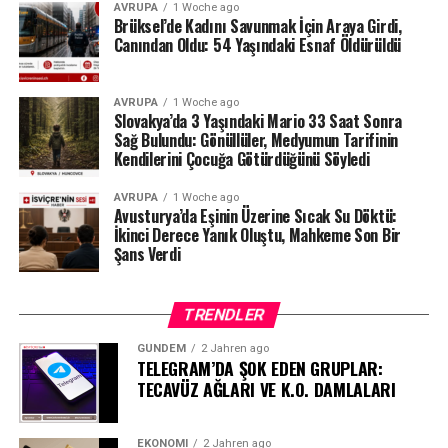
AVRUPA
1 Woche ago
üzerinden derinleşen soruşturmada gözler, yargı
Brüksel’de Kadını Savunmak İçin Araya Girdi,
makamlarının atacağı bir sonraki adıma çevrilmiş
Canından Oldu: 54 Yaşındaki Esnaf Öldürüldü
durumda.
#ahbap
#turkiye
#sondakika
AVRUPA
1 Woche ago
Slovakya’da 3 Yaşındaki Mario 33 Saat Sonra
Sağ Bulundu: Gönüllüler, Medyumun Tarifinin
Kendilerini Çocuğa Götürdüğünü Söyledi
AVRUPA
1 Woche ago
Avusturya’da Eşinin Üzerine Sıcak Su Döktü:
İkinci Derece Yanık Oluştu, Mahkeme Son Bir
Şans Verdi
TRENDLER
GÜNDEM
2 Jahren ago
TELEGRAM’DA ŞOK EDEN GRUPLAR:
TECAVÜZ AĞLARI VE K.O. DAMLALARI
EKONOMI
2 Jahren ago