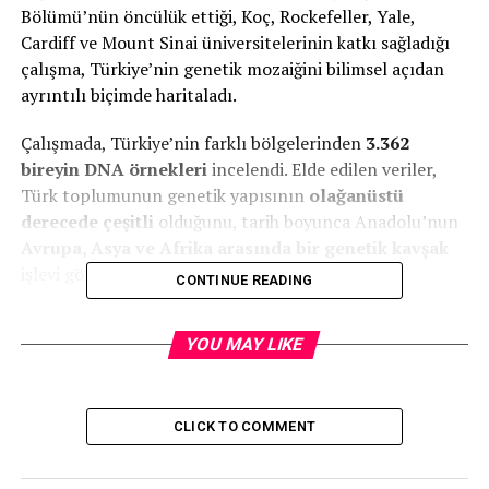
Bölümü’nün öncülük ettiği, Koç, Rockefeller, Yale,
Cardiff ve Mount Sinai üniversitelerinin katkı sağladığı
çalışma, Türkiye’nin genetik mozaiğini bilimsel açıdan
ayrıntılı biçimde haritaladı.
Çalışmada, Türkiye’nin farklı bölgelerinden
3.362
bireyin DNA örnekleri
incelendi. Elde edilen veriler,
Türk toplumunun genetik yapısının
olağanüstü
derecede çeşitli
olduğunu, tarih boyunca Anadolu’nun
Avrupa, Asya ve Afrika arasında bir genetik kavşak
işlevi gördüğünü ortaya koydu.
CONTINUE READING
Bilkent Üniversitesi’nden Prof. Dr.
Tayfun Özçelik
,
YOU MAY LIKE
araştırmanın bulgularını şöyle özetliyor:
“Elde ettiğimiz veriler,
CLICK TO COMMENT
Türk toplumunun genetik
açıdan yalnızca Orta Asya