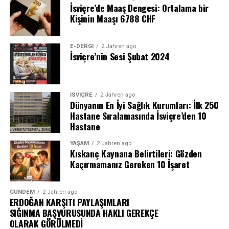
İsviçre’de Maaş Dengesi: Ortalama bir
Kişinin Maaşı 6788 CHF
E-DERGI
2 Jahren ago
İsviçre’nin Sesi Şubat 2024
İSVIÇRE
2 Jahren ago
Dünyanın En İyi Sağlık Kurumları: İlk 250
Hastane Sıralamasında İsviçre’den 10
Hastane
YAŞAM
2 Jahren ago
Kıskanç Kaynana Belirtileri: Gözden
Kaçırmamanız Gereken 10 İşaret
GÜNDEM
2 Jahren ago
ERDOĞAN KARŞITI PAYLAŞIMLARI
SIĞINMA BAŞVURUSUNDA HAKLI GEREKÇE
OLARAK GÖRÜLMEDİ