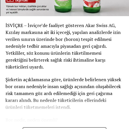
— özellikle Güney Avrupa kökenli topluluklarla —
benzerlik gösterdiğini ortaya koyuyor. Ancak bilimsel
makalede bu yakınlık “İtalya” ya da “Toskana” gibi belli
İSVİÇRE – İsviçre’de faaliyet gösteren Akar Swiss AG,
bölgelerle özelleştirilmiş şekilde değil,
genel bir Avrupa
Kızılay markasına ait iki içeceği, yapılan analizlerde izin
yakınlığı
olarak tanımlanıyor.
verilen sınırın üzerinde bor (boron) tespit edilmesi
Özçelik’e göre bu tablo şaşırtıcı değil:
nedeniyle tedbir amacıyla piyasadan geri çağırdı.
Yetkililer, söz konusu ürünlerin tüketilmemesi
“Anadolu, tarih boyunca
gerektiğini belirterek sağlık riski ihtimaline karşı
tüketicileri uyardı.
sayısız göç dalgasının,
ticaret yolunun ve kültürel
Şirketin açıklamasına göre, ürünlerde belirlenen yüksek
bor oranı nedeniyle insan sağlığı açısından oluşabilecek
etkileşimin merkezinde
risk tamamen göz ardı edilemediği için geri çağırma
yer aldı. Dolayısıyla
kararı alındı. Bu nedenle tüketicilerin ellerindeki
bugünün Türk toplumunun
ürünleri tüketmemeleri istendi.
genetik dokusu, bu
Bor nedir, neden önemli?
binlerce yıllık