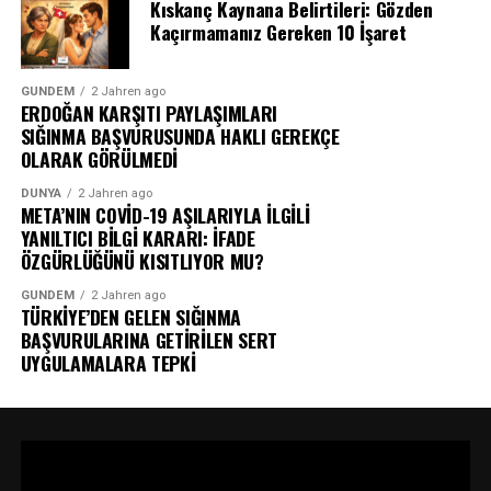
Kıskanç Kaynana Belirtileri: Gözden
Kaçırmamanız Gereken 10 İşaret
GÜNDEM
2 Jahren ago
ERDOĞAN KARŞITI PAYLAŞIMLARI
SIĞINMA BAŞVURUSUNDA HAKLI GEREKÇE
OLARAK GÖRÜLMEDİ
DÜNYA
2 Jahren ago
META’NIN COVİD-19 AŞILARIYLA İLGİLİ
YANILTICI BİLGİ KARARI: İFADE
ÖZGÜRLÜĞÜNÜ KISITLIYOR MU?
GÜNDEM
2 Jahren ago
TÜRKİYE’DEN GELEN SIĞINMA
BAŞVURULARINA GETİRİLEN SERT
UYGULAMALARA TEPKİ