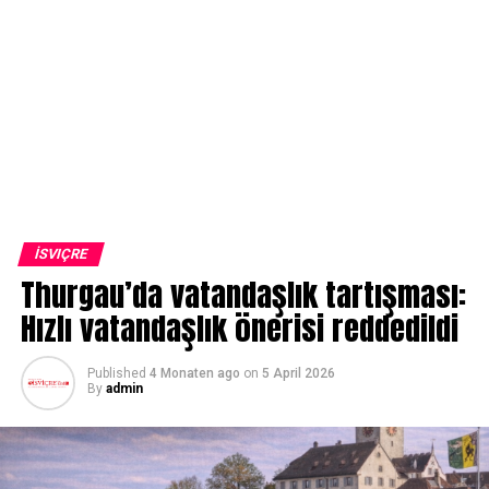
İSVIÇRE
Thurgau’da vatandaşlık tartışması:
Hızlı vatandaşlık önerisi reddedildi
Published
4 Monaten ago
on
5 April 2026
By
admin