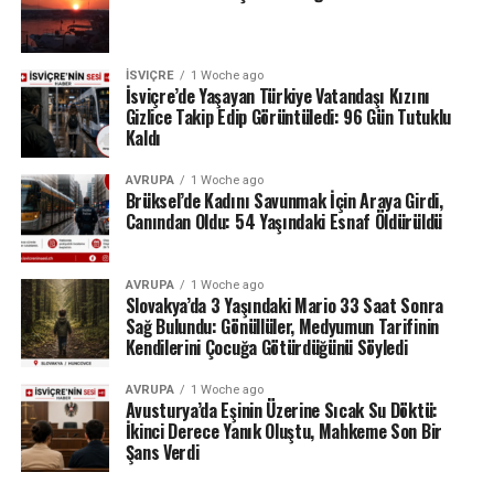
24 Temmuz ölçümlerinde göl seviyesi denizden 742,13
metre, çıkıştaki su debisi ise yalnızca saniyede 1,2
metreküp olarak kaydedildi. Su seviyesinin düşmesi
İSVIÇRE
1 Woche ago
nedeniyle göldeki tekne seferleri de durduruldu.
İsviçre’de Yaşayan Türkiye Vatandaşı Kızını
Gizlice Takip Edip Görüntüledi: 96 Gün Tutuklu
Kaldı
Lac des Brenets daha önce de uzun kuraklık
dönemlerinde benzer sorunlar yaşamış, özellikle 2022
AVRUPA
1 Woche ago
yazında su seviyesi ciddi şekilde gerilemişti.
Brüksel’de Kadını Savunmak İçin Araya Girdi,
Canından Oldu: 54 Yaşındaki Esnaf Öldürüldü
Ren Şelalesi’ndeki son durum ise İsviçre’de devam eden
yağış eksikliğinin nehir ve göller üzerindeki etkisini
AVRUPA
1 Woche ago
gözler önüne seriyor.
Slovakya’da 3 Yaşındaki Mario 33 Saat Sonra
Sağ Bulundu: Gönüllüler, Medyumun Tarifinin
Kaynak: BAFU / BRK News
Kendilerini Çocuğa Götürdüğünü Söyledi
AVRUPA
1 Woche ago
Avusturya’da Eşinin Üzerine Sıcak Su Döktü:
İkinci Derece Yanık Oluştu, Mahkeme Son Bir
Şans Verdi