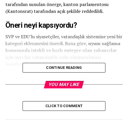
tarafından sunulan önerge, kanton parlamentosu
(Kantonsrat) tarafından açık şekilde reddedildi.
Öneri neyi kapsıyordu?
SVP ve EDU’lu siyasetçiler, vatandaşlık sistemine yeni bir
kategori eklenmesini önerdi. Buna göre,
uyum sağlama
konusunda istekli ve hızlı entegre olan yabancılar
için ayrı bir vatandaşlık yolu oluşturulması
hedeflendi.
CONTINUE READING
Öneri kapsamında, topluma daha hızlı uyum sağlayan ve
motivasyonu yüksek kişilere
daha kolay ve ayrıcalıklı
YOU MAY LIKE
bir vatandaşlık süreci
tanınması planlandı.
“Federal yasalarla uyumlu değil”
CLICK TO COMMENT
Ancak kanton hükümeti ve parlamento çoğunluğu, bu
önerinin İsviçre’nin yürürlükteki
federal vatandaşlık