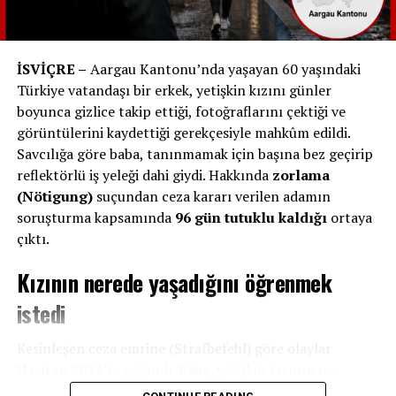
olduğuna dikkat çekiyor.
RELATED TOPICS:
İSVİÇRE –
Aargau Kantonu’nda yaşayan 60 yaşındaki
Türkiye vatandaşı bir erkek, yetişkin kızını günler
UP NEXT
St. Gallen’de milyonluk cami projesi tartışma yarattı
boyunca gizlice takip ettiği, fotoğraflarını çektiği ve
görüntülerini kaydettiği gerekçesiyle mahkûm edildi.
DON'T MISS
Basel’de vatandaşlık başvuruları dijitalleşiyor: Ücretler
Savcılığa göre baba, tanınmamak için başına bez geçirip
de düşürülüyor
reflektörlü iş yeleği dahi giydi. Hakkında
zorlama
(Nötigung)
suçundan ceza kararı verilen adamın
soruşturma kapsamında
96 gün tutuklu kaldığı
ortaya
çıktı.
Kızının nerede yaşadığını öğrenmek
istedi
Kesinleşen ceza emrine (Strafbefehl) göre olaylar
Haziran 2024’te yaşandı. Baba, yetişkin kızının ne
yaptığını ve nerede yaşadığını öğrenmek amacıyla
17-19