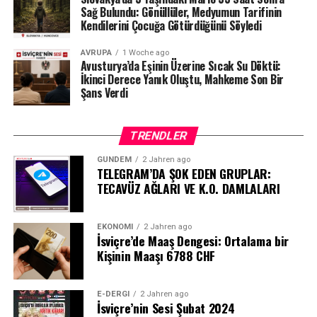
Sağ Bulundu: Gönüllüler, Medyumun Tarifinin
Kendilerini Çocuğa Götürdüğünü Söyledi
AVRUPA
1 Woche ago
Avusturya’da Eşinin Üzerine Sıcak Su Döktü:
İkinci Derece Yanık Oluştu, Mahkeme Son Bir
Şans Verdi
TRENDLER
GÜNDEM
2 Jahren ago
TELEGRAM’DA ŞOK EDEN GRUPLAR:
TECAVÜZ AĞLARI VE K.O. DAMLALARI
EKONOMI
2 Jahren ago
İsviçre’de Maaş Dengesi: Ortalama bir
Kişinin Maaşı 6788 CHF
E-DERGI
2 Jahren ago
İsviçre’nin Sesi Şubat 2024