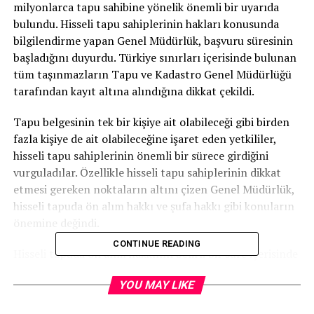
milyonlarca tapu sahibine yönelik önemli bir uyarıda
bulundu. Hisseli tapu sahiplerinin hakları konusunda
bilgilendirme yapan Genel Müdürlük, başvuru süresinin
başladığını duyurdu. Türkiye sınırları içerisinde bulunan
tüm taşınmazların Tapu ve Kadastro Genel Müdürlüğü
tarafından kayıt altına alındığına dikkat çekildi.
Tapu belgesinin tek bir kişiye ait olabileceği gibi birden
fazla kişiye de ait olabileceğine işaret eden yetkililer,
hisseli tapu sahiplerinin önemli bir sürece girdiğini
vurguladılar. Özellikle hisseli tapu sahiplerinin dikkat
etmesi gereken noktaların altını çizen Genel Müdürlük,
hisseli tapuda ön alım hakkı ve şufa hakkı gibi konuların
önemine değindi.
CONTINUE READING
Hisseli tapuda ön alım hakkının belirli bir süre içerisinde
kullanılması gerektiğini hatırlatan Genel Müdürlük
YOU MAY LIKE
yetkilileri, bu sürenin dolmasının ardından hakların
kaybedilebileceğini belirtti. Ayrıca, habersiz satışlarda da