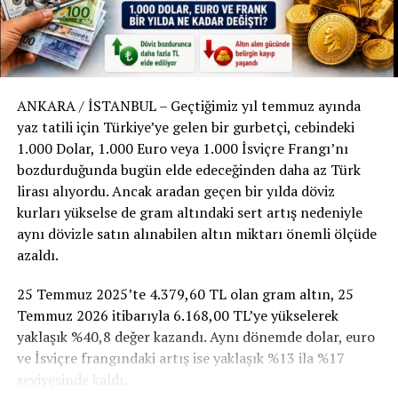
#TapuSahipleri
#TapuVeKadastro
#Gayrimenkul #Yatırım
ANKARA / İSTANBUL – Geçtiğimiz yıl temmuz ayında
#Hukuk #Haklar #Süre
yaz tatili için Türkiye’ye gelen bir gurbetçi, cebindeki
1.000 Dolar, 1.000 Euro veya 1.000 İsviçre Frangı’nı
#Başvuru #Uyarı #Hisse
bozdurduğunda bugün elde edeceğinden daha az Türk
lirası alıyordu. Ancak aradan geçen bir yılda döviz
#ŞufaHakkı #ÖnAlımHakkı
kurları yükselse de gram altındaki sert artış nedeniyle
aynı dövizle satın alınabilen altın miktarı önemli ölçüde
#Mülkiyet #Türkiye #Yasal
azaldı.
#Koruma #Danışmanlık
25 Temmuz 2025’te 4.379,60 TL olan gram altın, 25
Temmuz 2026 itibarıyla 6.168,00 TL’ye yükselerek
RELATED TOPICS:
yaklaşık %40,8 değer kazandı. Aynı dönemde dolar, euro
ve İsviçre frangındaki artış ise yaklaşık %13 ila %17
UP NEXT
Fiyatlar Zengin Turistleri Kaçırdı: Türk Turizmi İçin Yeni
seviyesinde kaldı.
Yıl