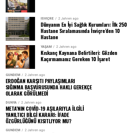
İSVIÇRE
2 Jahren ago
Dünyanın En İyi Sağlık Kurumları: İlk 250
Hastane Sıralamasında İsviçre’den 10
Hastane
YAŞAM
2 Jahren ago
Kıskanç Kaynana Belirtileri: Gözden
Kaçırmamanız Gereken 10 İşaret
GÜNDEM
2 Jahren ago
ERDOĞAN KARŞITI PAYLAŞIMLARI
SIĞINMA BAŞVURUSUNDA HAKLI GEREKÇE
OLARAK GÖRÜLMEDİ
DÜNYA
2 Jahren ago
META’NIN COVİD-19 AŞILARIYLA İLGİLİ
YANILTICI BİLGİ KARARI: İFADE
ÖZGÜRLÜĞÜNÜ KISITLIYOR MU?
GÜNDEM
2 Jahren ago