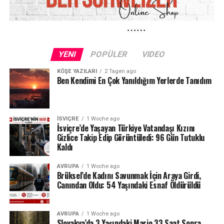
açısından da nostaljik bir anlam taşıyor. Yıllardır
Avrupa’dan Türkiye’ye götürülen klasik “gurbetçi
ürünlerinden” biri artık Türkiye’de de doğrudan market
raflarından satın alınabilecek.
YENI
POPÜLER
VIDEO
Kısacası, Nussbeisser için artık bavulda yer ayırmaya
gerek kalmayacak.
KÖŞE YAZILARI
2 Tagen ago
Ben Kendimi En Çok Yanıldığım Yerlerde Tanıdım
İSVIÇRE
1 Woche ago
İsviçre’de Yaşayan Türkiye Vatandaşı Kızını
Gizlice Takip Edip Görüntüledi: 96 Gün Tutuklu
Kaldı
AVRUPA
1 Woche ago
Brüksel’de Kadını Savunmak İçin Araya Girdi,
Canından Oldu: 54 Yaşındaki Esnaf Öldürüldü
AVRUPA
1 Woche ago
Slovakya’da 3 Yaşındaki Mario 33 Saat Sonra