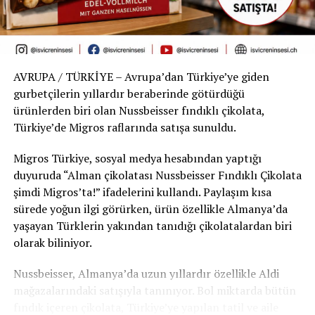
olduğu için aynı döviz miktarıyla satın alınabilen altın
yorumlanırken, kimileri tarafından ise „ilişkileri
miktarı azalıyor.
maddiyata dayandıran bir yaklaşım“ olduğu gerekçesiyle
eleştirildi.
Sonuç
AVRUPA / TÜRKİYE – Avrupa’dan Türkiye’ye giden
Geçen yıl Türkiye’ye gelen bir gurbetçi, bu yıl aynı
gurbetçilerin yıllardır beraberinde götürdüğü
miktardaki dövizini bozdurduğunda yaklaşık 6 ila 7 bin
ürünlerden biri olan Nussbeisser fındıklı çikolata,
TL daha fazla para elde ediyor. Ancak bu artış, gram
Türkiye’de Migros raflarında satışa sunuldu.
altındaki yaklaşık %41’lik yükselişi karşılamaya yetmiyor.
Migros Türkiye, sosyal medya hesabından yaptığı
Sonuç olarak TL bazında daha fazla para elde edilmesine
duyuruda “Alman çikolatası Nussbeisser Fındıklı Çikolata
rağmen, altın karşısındaki alım gücü son bir yılda döviz
şimdi Migros’ta!” ifadelerini kullandı. Paylaşım kısa
türüne göre yaklaşık %17 ila %20 oranında geriledi.
sürede yoğun ilgi görürken, ürün özellikle Almanya’da
yaşayan Türklerin yakından tanıdığı çikolatalardan biri
Kaynak gösterilmeden ve izin alınmadan kullanılamaz.
olarak biliniyor.
Nussbeisser, Almanya’da uzun yıllardır özellikle Aldi
mağazalarındaki satışıyla tanınıyor. Bol miktarda bütün
fındık içeren çikolata, Türkiye’ye yapılan tatil ve aile