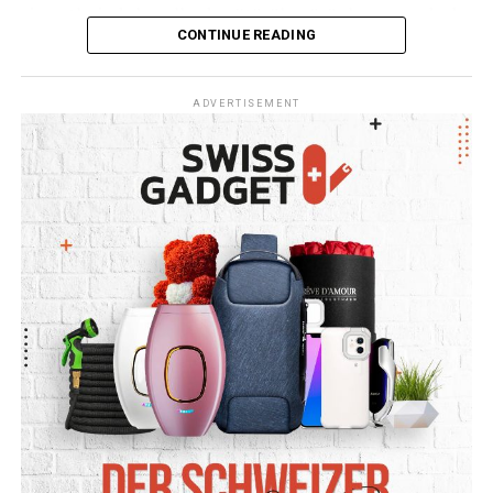
ziyaretlerinde bavullarda götürülen ürünler arasında da
CONTINUE READING
yer alıyor.
“Alman çikolatası” deniliyor ancak menşei Polonya
ADVERTISEMENT
Migros’un tanıtımındaki “Alman çikolatası” ifadesi
dikkat çekerken, önemli bir ayrıntı da ürünün menşei
konusunda ortaya çıkıyor.
Migros’un online mağazasında yer alan ürün bilgilerinde
Nussbeisser’in menşe ülkesi Polonya olarak belirtiliyor.
Dolayısıyla ürün Almanya’da yaygın olarak satılması ve
Alman pazarıyla özdeşleşmesi nedeniyle “Alman
çikolatası” olarak tanıtılsa da menşe bilgisine göre
Polonya ürünü.
Migros Türkiye – Nussbeisser ürün bilgisi⁠￼
Gelişme, İsviçre dahil Avrupa’da yaşayan Türkler