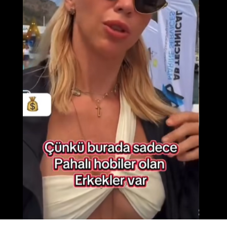
1.000 Euro
25 Temmuz 2025: 47.656 TL
25 Temmuz 2026: 53.897 TL
TL artışı: +6.241 TL (%13,1)
2025’te alınabilen altın: 10,88 gram
2026’da alınabilen altın: 8,74 gram
Altın farkı: -2,14 gram
1.000 İsviçre Frangı
25 Temmuz 2025: 51.092 TL
25 Temmuz 2026: 57.907 TL