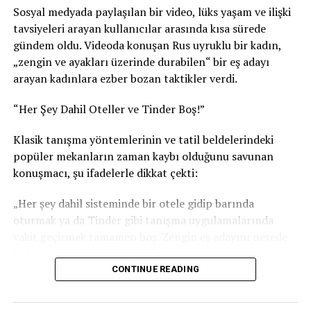
Sosyal medyada paylaşılan bir video, lüks yaşam ve ilişki
TL artışı: +6.815 TL (%13,3)
tavsiyeleri arayan kullanıcılar arasında kısa sürede
gündem oldu. Videoda konuşan Rus uyruklu bir kadın,
2025’te alınabilen altın: 11,66 gram
„zengin ve ayakları üzerinde durabilen“ bir eş adayı
arayan kadınlara ezber bozan taktikler verdi.
2026’da alınabilen altın: 9,39 gram
“Her Şey Dahil Oteller ve Tinder Boş!”
Altın farkı: -2,27 gram
Klasik tanışma yöntemlerinin ve tatil beldelerindeki
Rakamlar Ne Anlatıyor?
popüler mekanların zaman kaybı olduğunu savunan
konuşmacı, şu ifadelerle dikkat çekti:
Türk lirası bazında en yüksek artış 6.815 TL ile 1.000
İsviçre Frangı’nda gerçekleşti. Dolar ise 6.785 TL artışla
„Her şey dahil sisteminde bir otele gidip barında
ikinci sırada yer aldı.
oturmak ya da Tinder gibi tanışma uygulamalarında
vakit geçirmek tamamen boş. Zengin eş adayını nerede
Buna karşılık altın karşısındaki alım gücü en fazla
bulacağınızı bilmiyorsunuz.“
İsviçre Frangı’nda geriledi. Geçen yıl 1.000 Frank
CONTINUE READING
bozduran bir gurbetçi 11,66 gram altın alabilirken,
Doğru Adres: Yat Fuarı ve Marinalar
bugün aynı miktardaki dövizle 9,39 gram altın satın
alabiliyor. Bu, altın karşısındaki alım gücünde yaklaşık