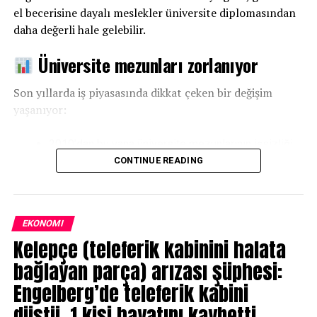
el becerisine dayalı meslekler üniversite diplomasından
UP NEXT
İsviçre’de Üçte Dördü Finansal Durumlarından Memnun
daha değerli hale gelebilir.
DON'T MISS
Üniversite mezunları zorlanıyor
İsviçre’deki İşçiler Arasında Psikolojik Tükenme Yeni Bir
Zirve Kaydetti
Son yıllarda iş piyasasında dikkat çeken bir değişim
yaşanıyor:
2010’dan bu yana üniversite mezunlarının işsizliği
yaklaşık
%70 arttı
CONTINUE READING
Meslek eğitimi alan kişilerde ise işsizlik
%45
azaldı
EKONOMI
Uzmanlara göre bu durum, iş gücü piyasasında dengenin
Kelepçe (teleferik kabinini halata
değiştiğini gösteriyor.
bağlayan parça) arızası şüphesi:
Yapay zekâ etkisi
Engelberg’de teleferik kabini
düştü, 1 kişi hayatını kaybetti
Yapay zekâ teknolojilerinin gelişmesiyle birlikte: