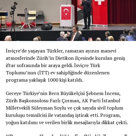
2023’te Avusturya’da bir telesiyej koltuğu düştü, bir
aile yaralandı
2016’da Flumserberg’de bir koltuk düştü, nedeni
yine kelepçe arızası olarak açıklandı
Uzmanlar: Sistem genelde güvenli
İsviçre’de yaşayan Türkler, ramazan ayının manevi
Teleferik uzmanı Reto Canale, kelepçenin sistemin en
atmosferinde Zürih’in Dietikon ilçesinde kurulan geniş
önemli parçalarından biri olduğunu belirterek, “Bu
iftar sofrasında bir araya geldi. İsviçre Türk
parçalar günde milyonlarca kez çalışır ve genelde
Toplumu’nun (İTT) ev sahipliğinde düzenlenen
güvenlidir” dedi.
programa yaklaşık 1000 kişi katıldı.
Ancak Canale, kontrol sisteminin arızalanması
Geceye Türkiye’nin Bern Büyükelçisi Şebnem İncesu,
durumunda gondolun halata tam bağlanmadan hareket
Zürih Başkonsolosu Fazlı Çorman, AK Parti İstanbul
edebileceğini ve bunun kazaya yol açabileceğini ifade
Milletvekili Süleyman Soylu ve çok sayıda sivil toplum
etti.
kuruluşu temsilcisi ile vatandaş iştirak etti. Program,
Soruşturma sürüyor
yoğun katılımı ve verilen birlik mesajlarıyla dikkat çekti.