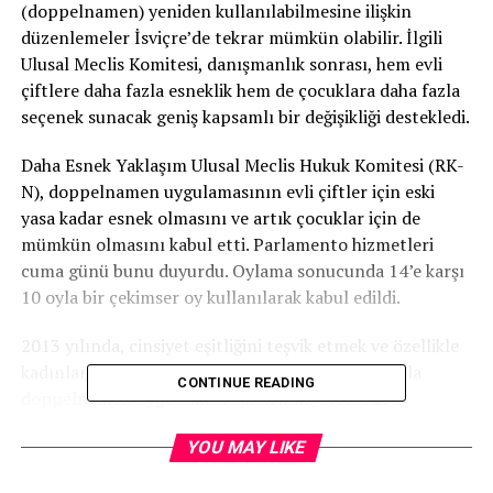
(doppelnamen) yeniden kullanılabilmesine ilişkin
düzenlemeler İsviçre’de tekrar mümkün olabilir. İlgili
Ulusal Meclis Komitesi, danışmanlık sonrası, hem evli
çiftlere daha fazla esneklik hem de çocuklara daha fazla
seçenek sunacak geniş kapsamlı bir değişikliği destekledi.
Daha Esnek Yaklaşım Ulusal Meclis Hukuk Komitesi (RK-
N), doppelnamen uygulamasının evli çiftler için eski
yasa kadar esnek olmasını ve artık çocuklar için de
mümkün olmasını kabul etti. Parlamento hizmetleri
cuma günü bunu duyurdu. Oylama sonucunda 14’e karşı
10 oyla bir çekimser oy kullanılarak kabul edildi.
2013 yılında, cinsiyet eşitliğini teşvik etmek ve özellikle
kadınları adlarını korumaya teşvik etmek amacıyla
CONTINUE READING
doppelnamen uygulaması kaldırılmıştı. Ancak o
zamandan beri evlenen kadınların üçte ikisinden fazlası
YOU MAY LIKE
daha çok eşlerinin soyadını almayı tercih etti.