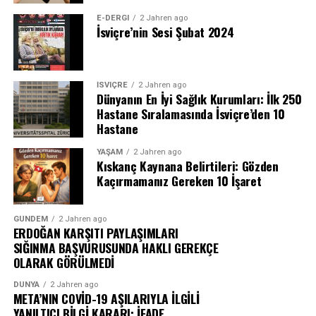
Merkezi’ni ziyaret etti ve Uluslararası Demokratlar
E-DERGI
2 Jahren ago
Birliği (UID) İsviçre temsilcileriyle sahur programında bir
İsviçre’nin Sesi Şubat 2024
araya geldi.
Zürih’te düzenlenen iftar organizasyonu, İsviçre’de
İSVIÇRE
2 Jahren ago
yaşayan Türk toplumunun kültürel değerlerini yaşatma
Dünyanın En İyi Sağlık Kurumları: İlk 250
ve dayanışma ruhunu güçlendirme kararlılığını bir kez
Hastane Sıralamasında İsviçre’den 10
daha ortaya koydu.
Hastane
YAŞAM
2 Jahren ago
Kıskanç Kaynana Belirtileri: Gözden
Kaçırmamanız Gereken 10 İşaret
GÜNDEM
2 Jahren ago
ERDOĞAN KARŞITI PAYLAŞIMLARI
SIĞINMA BAŞVURUSUNDA HAKLI GEREKÇE
OLARAK GÖRÜLMEDİ
DÜNYA
2 Jahren ago
META’NIN COVİD-19 AŞILARIYLA İLGİLİ
YANILTICI BİLGİ KARARI: İFADE