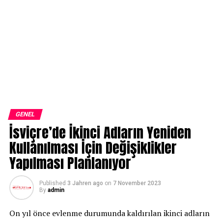
GENEL
İsviçre’de İkinci Adların Yeniden
Kullanılması İçin Değişiklikler
Yapılması Planlanıyor
Published
3 Jahren ago
on
7 November 2023
By
admin
On yıl önce evlenme durumunda kaldırılan ikinci adların