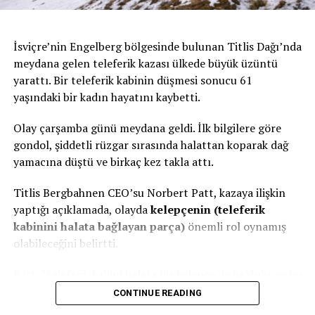
Teknik ve pratik meslekler
gelecekte daha fazla talep görecek.
İsviçre’nin Engelberg bölgesinde bulunan Titlis Dağı’nda
meydana gelen teleferik kazası ülkede büyük üzüntü
Bu alanlarda çalışanların maaşlarının artması ve bazı
yarattı. Bir teleferik kabinin düşmesi sonucu 61
durumlarda üniversite mezunlarıyla aynı seviyeye
yaşındaki bir kadın hayatını kaybetti.
gelmesi bekleniyor.
Üniversite herkese uygun değil
Olay çarşamba günü meydana geldi. İlk bilgilere göre
gondol, şiddetli rüzgar sırasında halattan koparak dağ
Kuenzle, son yıllarda çok fazla gencin üniversiteye
yamacına düştü ve birkaç kez takla attı.
yönlendirildiğini belirterek:
Titlis Bergbahnen CEO’su Norbert Patt, kazaya ilişkin
“Sadece daha fazla kazanmak için üniversite okumak
yaptığı açıklamada, olayda
kelepçenin (teleferik
artık doğru bir strateji değil” dedi.
kabinini halata bağlayan parça)
önemli rol oynamış
olabileceğini belirtti.
Uzmanlara göre akademik eğitim, ancak araştırma
merakı ve derin düşünme yeteneği olan kişiler için daha
Patt, “teleferik kabini halata bir kelepçe ile bağlıdır ve bu
uygun.
kelepçe açıldı. Ancak kesin neden henüz net değil” dedi.
CONTINUE READING