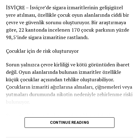
edilerek korkmasına yol açabileceğini en azından göze
İSVİÇRE – İsviçre’de sigara izmaritlerinin gelişigüzel
aldığı sonucuna vardı. Bu nedenle adam hakkında
yere atılması, özellikle çocuk oyun alanlarında ciddi bir
Nötigung (zorlama)
suçundan ceza verildi.
çevre ve güvenlik sorunu oluşturuyor. Bir araştırmaya
96 gün soruşturma tutukluluğunda kaldı
göre, 22 kantonda incelenen 170 çocuk parkının yüzde
98,5’inde sigara izmaritine rastlandı.
Savcılık, sanığa
günlüğü 80 franktan 120 günlük adli
para cezası
verdi. Bu ceza şartlı olarak hükme bağlandı.
Çocuklar için de risk oluşturuyor
Ancak adam soruşturma sırasında
96 gün tutuklu
Sorun yalnızca çevre kirliliği ve kötü görüntüden ibaret
kaldığı
için bu süre cezadan mahsup edildi. Böylece
değil. Oyun alanlarında bulunan izmaritler özellikle
geriye 24 günlük, yani
1.920 franklık
şartlı ceza kaldı.
küçük çocuklar açısından tehlike oluşturabiliyor.
Çocukların izmariti ağızlarına almaları, çiğnemeleri veya
Bunun yanında
800 frank para cezası
ödemesine karar
yutmaları durumunda nikotin nedeniyle zehirlenme riski
verildi.
bulunuyor.
Sanığın ayrıca
1.300 frank ceza emri masrafı
ile
4.135
Bu nedenle bazı şehirler çocuk parklarındaki sigara
frank diğer yargılama giderlerini
karşılaması
izmariti sorununa karşı özel kampanyalar yürütüyor.
CONTINUE READING
gerekiyor.
Bern’den dikkat çeken kampanya