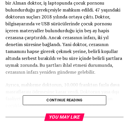
bir Alman doktor, iş laptopunda çocuk pornosu
bulundurduğu gerekçesiyle mahkum edildi. 47 yaşındaki
doktorun suçları 2018 yılında ortaya çıktı. Doktor,
bilgisayarında ve USB sürücülerinde çocuk pornosu
içeren materyaller bulundurduğu için beş ay hapis
cezasına çarptırıldı. Ancak cezasının infazı, iki yıl
denetim süresine bağlandı. Yani doktor, cezasının
tamamını hapse girerek çekmek yerine, belirli koşullar
altında serbest bırakıldı ve bu süre içinde belirli şartlara
uymak zorunda. Bu şartları ihlal etmesi durumunda,
cezasının infazı yeniden gündeme gelebilir.
Ayrıca, mahkeme doktorun, 10.000 franktan fazla dava
masraflarını ödemesine karar verdi. Doktorun yasa dışı
faaliyetleri, online chat ortamlarında reşit olmayan
CONTINUE READING
çocuklarla sohbet etmeye başlaması 2017 yılına
dayanıyor. Bu sohbetlerde pornoğrafi malzemeler
YOU MAY LIKE
topladı ve biriktirdi. Bir sonraki yıl, Romanya’da, 13
yaşındaki bir çocuğu çıplak fotoğraflarını çekmek