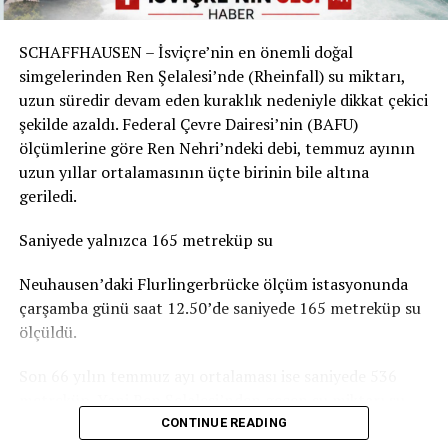
Sorunun boyutu parkın bulunduğu yere göre değişiyor.
Örneğin Aarau Belediyesi, kentteki çocuk parklarında
SCHAFFHAUSEN – İsviçre’nin en önemli doğal
durumun genel olarak dramatik olmadığını belirtiyor.
simgelerinden Ren Şelalesi’nde (Rheinfall) su miktarı,
Basel-Landschaft yetkilileri de şehir merkezindeki ve
uzun süredir devam eden kuraklık nedeniyle dikkat çekici
insanların yemek yemek veya vakit geçirmek için
şekilde azaldı. Federal Çevre Dairesi’nin (BAFU)
kullandığı parkların, ormanlık alanlardaki oyun
ölçümlerine göre Ren Nehri’ndeki debi, temmuz ayının
parklarına göre daha fazla kirlendiğine dikkat çekiyor.
uzun yıllar ortalamasının üçte birinin bile altına
geriledi.
Sigarasız çocuk parkları yaygınlaşıyor
Saniyede yalnızca 165 metreküp su
İsviçre’deki Stop2Drop girişiminin verilerine göre şu
anda 24 belediye sigarasız ve temiz çocuk parkı
Neuhausen’daki Flurlingerbrücke ölçüm istasyonunda
uygulamasını kullanıyor.
çarşamba günü saat 12.50’de saniyede 165 metreküp su
ölçüldü.
Aarau’da da seçilen 10 çocuk parkında yaklaşık iki ay
boyunca afişler, banklara yerleştirilen bilgilendirmeler
Son 66 yılın temmuz ayı ortalaması ise saniyede 536
ve çeşitli farkındalık çalışmaları denendi. Ancak
metreküp. Yani Ren Şelalesi’nden geçen su miktarı şu
belediyeye göre deneme döneminde kirlilikte belirgin bir
anda normal bir temmuz ayındaki seviyenin yaklaşık
CONTINUE READING
değişiklik gözlenmedi. Uygulamaların uzun vadeli
yüzde 31’i kadar.