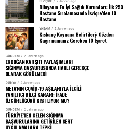
İSVIÇRE
2 Jahren ago
Dünyanın En İyi Sağlık Kurumları: İlk 250
Hastane Sıralamasında İsviçre’den 10
Hastane
YAŞAM
2 Jahren ago
Kıskanç Kaynana Belirtileri: Gözden
Kaçırmamanız Gereken 10 İşaret
GÜNDEM
2 Jahren ago
ERDOĞAN KARŞITI PAYLAŞIMLARI
SIĞINMA BAŞVURUSUNDA HAKLI GEREKÇE
OLARAK GÖRÜLMEDİ
DÜNYA
2 Jahren ago
META’NIN COVİD-19 AŞILARIYLA İLGİLİ
YANILTICI BİLGİ KARARI: İFADE
ÖZGÜRLÜĞÜNÜ KISITLIYOR MU?
GÜNDEM
2 Jahren ago
TÜRKİYE’DEN GELEN SIĞINMA
BAŞVURULARINA GETİRİLEN SERT
UYGULAMALARA TEPKİ