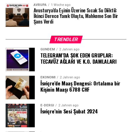
AVRUPA
1 Woche ago
Avusturya’da Eşinin Üzerine Sıcak Su Döktü:
İkinci Derece Yanık Oluştu, Mahkeme Son Bir
Şans Verdi
TRENDLER
GÜNDEM
2 Jahren ago
TELEGRAM’DA ŞOK EDEN GRUPLAR:
TECAVÜZ AĞLARI VE K.O. DAMLALARI
EKONOMI
2 Jahren ago
İsviçre’de Maaş Dengesi: Ortalama bir
Kişinin Maaşı 6788 CHF
E-DERGI
2 Jahren ago
İsviçre’nin Sesi Şubat 2024