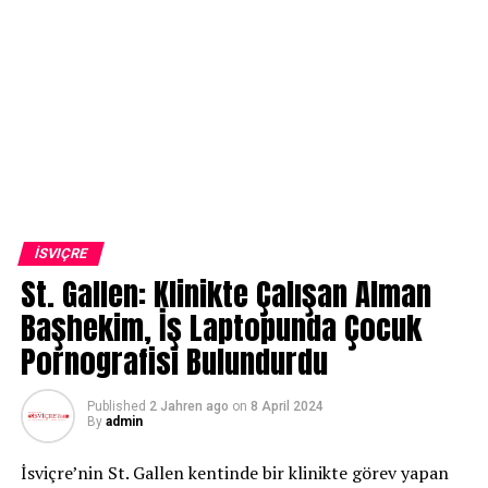
İSVIÇRE
St. Gallen: Klinikte Çalışan Alman
Başhekim, İş Laptopunda Çocuk
Pornografisi Bulundurdu
Published
2 Jahren ago
on
8 April 2024
By
admin
İsviçre’nin St. Gallen kentinde bir klinikte görev yapan