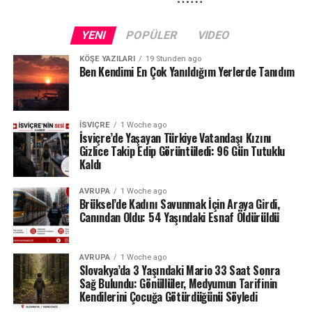
Kuraklığın etkileri yalnızca Schaffhausen ile sınırlı değil.
Fransa sınırındaki Neuchâtel Kantonu’nda bulunan Lac
YENI
POPÜLER
VIDEO
des Brenets de son derece düşük su seviyeleriyle karşı
karşıya.
KÖŞE YAZILARI
19 Stunden ago
Ben Kendimi En Çok Yanıldığım Yerlerde Tanıdım
24 Temmuz ölçümlerinde göl seviyesi denizden 742,13
metre, çıkıştaki su debisi ise yalnızca saniyede 1,2
metreküp olarak kaydedildi. Su seviyesinin düşmesi
İSVIÇRE
1 Woche ago
nedeniyle göldeki tekne seferleri de durduruldu.
İsviçre’de Yaşayan Türkiye Vatandaşı Kızını
Gizlice Takip Edip Görüntüledi: 96 Gün Tutuklu
Kaldı
Lac des Brenets daha önce de uzun kuraklık
dönemlerinde benzer sorunlar yaşamış, özellikle 2022
AVRUPA
1 Woche ago
yazında su seviyesi ciddi şekilde gerilemişti.
Brüksel’de Kadını Savunmak İçin Araya Girdi,
Canından Oldu: 54 Yaşındaki Esnaf Öldürüldü
Ren Şelalesi’ndeki son durum ise İsviçre’de devam eden
yağış eksikliğinin nehir ve göller üzerindeki etkisini
AVRUPA
1 Woche ago
gözler önüne seriyor.
Slovakya’da 3 Yaşındaki Mario 33 Saat Sonra
Sağ Bulundu: Gönüllüler, Medyumun Tarifinin
Kaynak: BAFU / BRK News
Kendilerini Çocuğa Götürdüğünü Söyledi