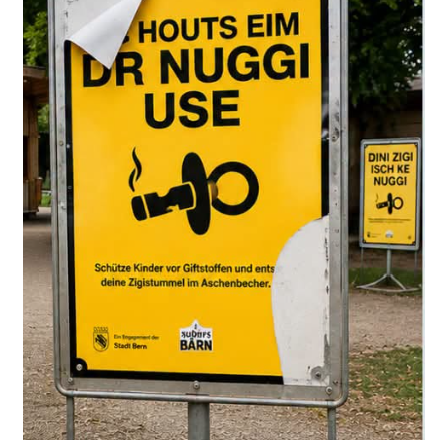
Soruşturma dosyasına göre 60 yaşındaki adam yalnızca
uzaktan gözlem yapmakla kalmadı. Kızı hakkında bilgi
edinmek için komşularıyla da konuştu.
Bir gün kızını
iş yerinden itibaren takip etmeye
başladı
. Önce bir Denner mağazasına, ardından özel bir
adrese kadar peşinden gitti.
Savcılığın tespitine göre baba takip sırasında
tanınmamak amacıyla
başının üzerine bir bez geçirdi
ve reflektörlü iş yeleği giydi.
Kızı babasıyla görüşmek istemiyordu
Ancak kızı, babasının kendisini araştırdığının ve takip
ettiğinin farkındaydı. Ceza kararında kadının
babasıyla
herhangi bir temas kurmak istemediği
belirtiliyor.
Savcılık, sanığın davranışlarının kızı tarafından fark