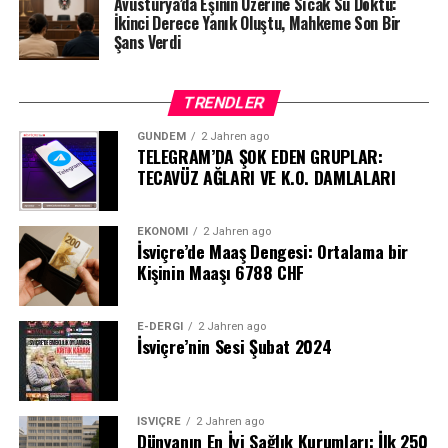
Avusturya’da Eşinin Üzerine Sıcak Su Döktü:
İkinci Derece Yanık Oluştu, Mahkeme Son Bir
Şans Verdi
TRENDLER
GÜNDEM
2 Jahren ago
TELEGRAM’DA ŞOK EDEN GRUPLAR:
TECAVÜZ AĞLARI VE K.O. DAMLALARI
EKONOMI
2 Jahren ago
İsviçre’de Maaş Dengesi: Ortalama bir
Kişinin Maaşı 6788 CHF
E-DERGI
2 Jahren ago
İsviçre’nin Sesi Şubat 2024
İSVIÇRE
2 Jahren ago
Dünyanın En İyi Sağlık Kurumları: İlk 250