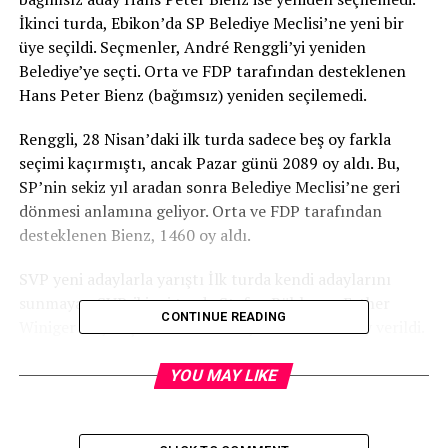
İkinci turda, Ebikon’da SP Belediye Meclisi’ne yeni bir
üye seçildi. Seçmenler, André Renggli’yi yeniden
Belediye’ye seçti. Orta ve FDP tarafından desteklenen
Hans Peter Bienz (bağımsız) yeniden seçilemedi.
Renggli, 28 Nisan’daki ilk turda sadece beş oy farkla
seçimi kaçırmıştı, ancak Pazar günü 2089 oy aldı. Bu,
SP’nin sekiz yıl aradan sonra Belediye Meclisi’ne geri
dönmesi anlamına geliyor. Orta ve FDP tarafından
desteklenen Bienz, 1460 oy aldı.
SVP yeni adaylarla yarıştı İlk turda kendi adaylarını
sunmayan SVP, ikinci turda Stefan Bühler ve Esther
CONTINUE READING
Winiger ile yarıştı. Onlara sırasıyla 900 ve 641 oy verildi.
Seçim katılımı %35,4 oldu.
YOU MAY LIKE
Beş mevcut Belediye Meclisi üyesi tümü yeniden
seçilmeye aday oldu. Belediye Başkanı Daniel Gasser
(Orta), Mark Pfyffer (FDP) ve Susanne Troesch-