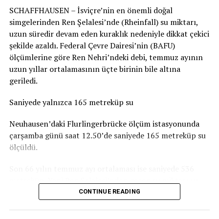
SCHAFFHAUSEN – İsviçre’nin en önemli doğal
durumun genel olarak dramatik olmadığını belirtiyor.
simgelerinden Ren Şelalesi’nde (Rheinfall) su miktarı,
Basel-Landschaft yetkilileri de şehir merkezindeki ve
uzun süredir devam eden kuraklık nedeniyle dikkat çekici
insanların yemek yemek veya vakit geçirmek için
şekilde azaldı. Federal Çevre Dairesi’nin (BAFU)
kullandığı parkların, ormanlık alanlardaki oyun
ölçümlerine göre Ren Nehri’ndeki debi, temmuz ayının
parklarına göre daha fazla kirlendiğine dikkat çekiyor.
uzun yıllar ortalamasının üçte birinin bile altına
geriledi.
Sigarasız çocuk parkları yaygınlaşıyor
Saniyede yalnızca 165 metreküp su
İsviçre’deki Stop2Drop girişiminin verilerine göre şu
anda 24 belediye sigarasız ve temiz çocuk parkı
Neuhausen’daki Flurlingerbrücke ölçüm istasyonunda
uygulamasını kullanıyor.
çarşamba günü saat 12.50’de saniyede 165 metreküp su
ölçüldü.
Aarau’da da seçilen 10 çocuk parkında yaklaşık iki ay
boyunca afişler, banklara yerleştirilen bilgilendirmeler
Son 66 yılın temmuz ayı ortalaması ise saniyede 536
ve çeşitli farkındalık çalışmaları denendi. Ancak
metreküp. Yani Ren Şelalesi’nden geçen su miktarı şu
belediyeye göre deneme döneminde kirlilikte belirgin bir
anda normal bir temmuz ayındaki seviyenin yaklaşık
CONTINUE READING
değişiklik gözlenmedi. Uygulamaların uzun vadeli
yüzde 31’i kadar.
etkisinin ise henüz değerlendirilemeyeceği belirtiliyor.