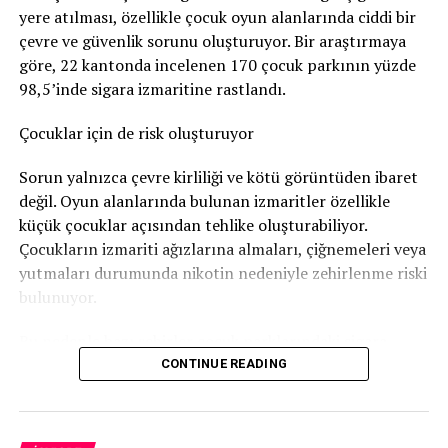
yere atılması, özellikle çocuk oyun alanlarında ciddi bir
Nötigung (zorlama)
suçundan ceza verildi.
çevre ve güvenlik sorunu oluşturuyor. Bir araştırmaya
96 gün soruşturma tutukluluğunda kaldı
göre, 22 kantonda incelenen 170 çocuk parkının yüzde
98,5’inde sigara izmaritine rastlandı.
Savcılık, sanığa
günlüğü 80 franktan 120 günlük adli
para cezası
verdi. Bu ceza şartlı olarak hükme bağlandı.
Çocuklar için de risk oluşturuyor
Ancak adam soruşturma sırasında
96 gün tutuklu
Sorun yalnızca çevre kirliliği ve kötü görüntüden ibaret
kaldığı
için bu süre cezadan mahsup edildi. Böylece
değil. Oyun alanlarında bulunan izmaritler özellikle
geriye 24 günlük, yani
1.920 franklık
şartlı ceza kaldı.
küçük çocuklar açısından tehlike oluşturabiliyor.
Çocukların izmariti ağızlarına almaları, çiğnemeleri veya
Bunun yanında
800 frank para cezası
ödemesine karar
yutmaları durumunda nikotin nedeniyle zehirlenme riski
verildi.
bulunuyor.
Sanığın ayrıca
1.300 frank ceza emri masrafı
ile
4.135
Bu nedenle bazı şehirler çocuk parklarındaki sigara
frank diğer yargılama giderlerini
karşılaması
izmariti sorununa karşı özel kampanyalar yürütüyor.
CONTINUE READING
gerekiyor.
Bern’den dikkat çeken kampanya
Daha önce de hüküm giymiş