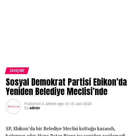
İSVIÇRE
Sosyal Demokrat Partisi Ebikon’da
Yeniden Belediye Meclisi’nde
Published
2 Jahren ago
on
10 Juni 2024
By
admin
SP, Ebikon’da bir Belediye Meclisi koltuğu kazandı,
bağımsız aday Hans Peter Bienz ise yeniden seçilemedi.