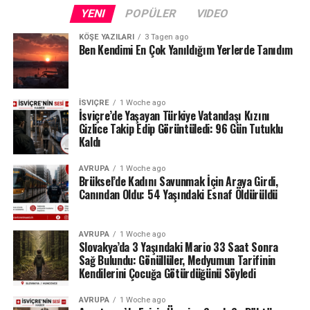
Fransa sınırındaki Neuchâtel Kantonu’nda bulunan Lac
YENI
POPÜLER
VIDEO
des Brenets de son derece düşük su seviyeleriyle karşı
karşıya.
KÖŞE YAZILARI
3 Tagen ago
Ben Kendimi En Çok Yanıldığım Yerlerde Tanıdım
24 Temmuz ölçümlerinde göl seviyesi denizden 742,13
metre, çıkıştaki su debisi ise yalnızca saniyede 1,2
metreküp olarak kaydedildi. Su seviyesinin düşmesi
İSVIÇRE
1 Woche ago
nedeniyle göldeki tekne seferleri de durduruldu.
İsviçre’de Yaşayan Türkiye Vatandaşı Kızını
Gizlice Takip Edip Görüntüledi: 96 Gün Tutuklu
Kaldı
Lac des Brenets daha önce de uzun kuraklık
dönemlerinde benzer sorunlar yaşamış, özellikle 2022
AVRUPA
1 Woche ago
yazında su seviyesi ciddi şekilde gerilemişti.
Brüksel’de Kadını Savunmak İçin Araya Girdi,
Canından Oldu: 54 Yaşındaki Esnaf Öldürüldü
Ren Şelalesi’ndeki son durum ise İsviçre’de devam eden
yağış eksikliğinin nehir ve göller üzerindeki etkisini
AVRUPA
1 Woche ago
gözler önüne seriyor.
Slovakya’da 3 Yaşındaki Mario 33 Saat Sonra
Sağ Bulundu: Gönüllüler, Medyumun Tarifinin
Kaynak: BAFU / BRK News
Kendilerini Çocuğa Götürdüğünü Söyledi
AVRUPA
1 Woche ago