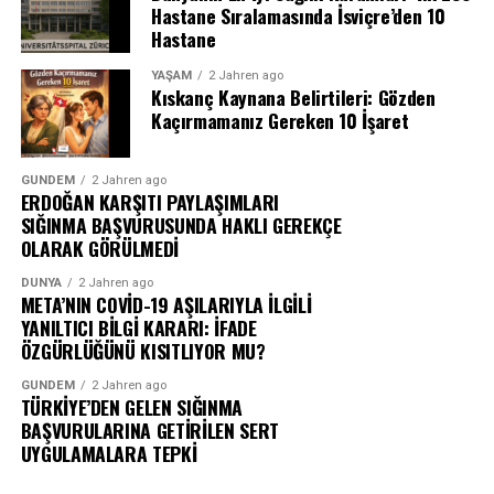
Hastane Sıralamasında İsviçre’den 10
Hastane
YAŞAM
2 Jahren ago
Kıskanç Kaynana Belirtileri: Gözden
Kaçırmamanız Gereken 10 İşaret
GÜNDEM
2 Jahren ago
ERDOĞAN KARŞITI PAYLAŞIMLARI
SIĞINMA BAŞVURUSUNDA HAKLI GEREKÇE
OLARAK GÖRÜLMEDİ
DÜNYA
2 Jahren ago
META’NIN COVİD-19 AŞILARIYLA İLGİLİ
YANILTICI BİLGİ KARARI: İFADE
ÖZGÜRLÜĞÜNÜ KISITLIYOR MU?
GÜNDEM
2 Jahren ago
TÜRKİYE’DEN GELEN SIĞINMA
BAŞVURULARINA GETİRİLEN SERT
UYGULAMALARA TEPKİ