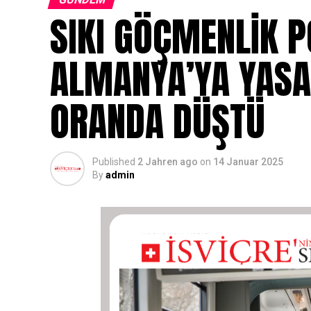
SIKI GÖÇMENLİK PO
ALMANYA’YA YASA
ORANDA DÜŞTÜ
Published
2 Jahren ago
on
14 Januar 2025
By
admin