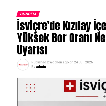
GÜNDEM
İsviçre’de Kızılay İç
Yüksek Bor Oranı N
Uyarısı
Published
2 Wochen ago
on
24 Juli 2026
By
admin