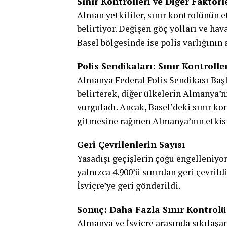
Sınır Kontrolleri ve Diğer Faktörl
Alman yetkililer, sınır kontrolünün e
belirtiyor. Değişen göç yolları ve hav
Basel bölgesinde ise polis varlığının 
Polis Sendikaları: Sınır Kontrolle
Almanya Federal Polis Sendikası Başk
belirterek, diğer ülkelerin Almanya’
vurguladı. Ancak, Basel’deki sınır ko
gitmesine rağmen Almanya’nın etkisi
Geri Çevrilenlerin Sayısı
Yasadışı geçişlerin çoğu engelleniyo
yalnızca 4.900’ü sınırdan geri çevril
İsviçre’ye geri gönderildi.
Sonuç: Daha Fazla Sınır Kontrolü
Almanya ve İsviçre arasında sıkılaşan