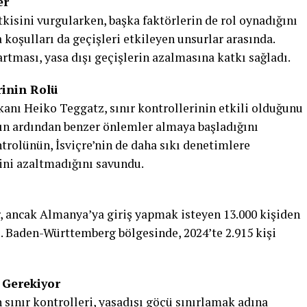
er
tkisini vurgularken, başka faktörlerin de rol oynadığını
a koşulları da geçişleri etkileyen unsurlar arasında.
artması, yasa dışı geçişlerin azalmasına katkı sağladı.
rinin Rolü
anı Heiko Teggatz, sınır kontrollerinin etkili olduğunu
nın ardından benzer önlemler almaya başladığını
ntrolünün, İsviçre’nin de daha sıkı denetimlere
ni azaltmadığını savundu.
r, ancak Almanya’ya giriş yapmak isteyen 13.000 kişiden
di. Baden-Württemberg bölgesinde, 2024’te 2.915 kişi
 Gerekiyor
 sınır kontrolleri, yasadışı göçü sınırlamak adına