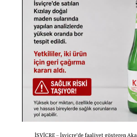
İSVİÇRE – İsviçre’de faaliyet gösteren Akar