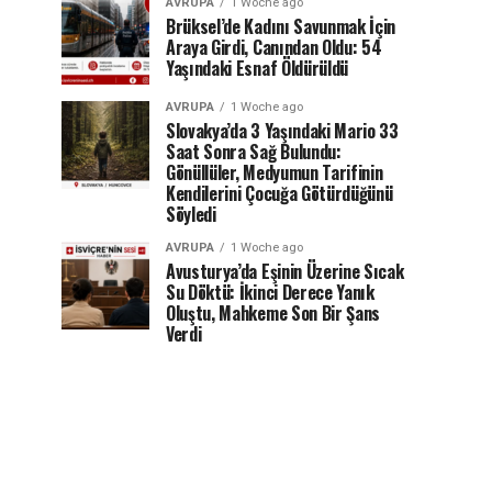
AVRUPA
1 Woche ago
Brüksel’de Kadını Savunmak İçin
Araya Girdi, Canından Oldu: 54
Yaşındaki Esnaf Öldürüldü
AVRUPA
1 Woche ago
Slovakya’da 3 Yaşındaki Mario 33
Saat Sonra Sağ Bulundu:
Gönüllüler, Medyumun Tarifinin
Kendilerini Çocuğa Götürdüğünü
Söyledi
AVRUPA
1 Woche ago
Avusturya’da Eşinin Üzerine Sıcak
Su Döktü: İkinci Derece Yanık
Oluştu, Mahkeme Son Bir Şans
Verdi