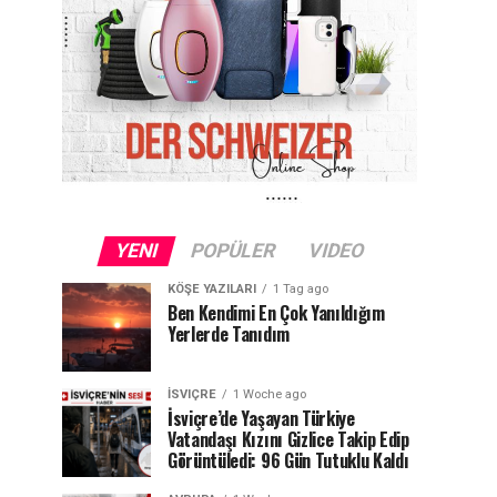
YENI
POPÜLER
VIDEO
KÖŞE YAZILARI
1 Tag ago
Ben Kendimi En Çok Yanıldığım
Yerlerde Tanıdım
İSVIÇRE
1 Woche ago
İsviçre’de Yaşayan Türkiye
Vatandaşı Kızını Gizlice Takip Edip
Görüntüledi: 96 Gün Tutuklu Kaldı