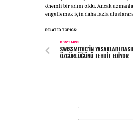
önemli bir adım oldu. Ancak uzmanlar
engellemek için daha fazla uluslararas
RELATED TOPICS:
DON'T MISS
SWISSMEDIC’İN YASAKLARI BASI
ÖZGÜRLÜĞÜNÜ TEHDİT EDİYOR