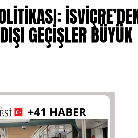
LİTİKASI: İSVİÇRE’DE
DIŞI GEÇİŞLER BÜYÜK