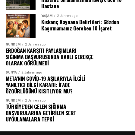
Hastane
YAŞAM
2 Jahren ago
Kıskanç Kaynana Belirtileri: Gözden
Kaçırmamanız Gereken 10 İşaret
GÜNDEM
2 Jahren ago
ERDOĞAN KARŞITI PAYLAŞIMLARI
SIĞINMA BAŞVURUSUNDA HAKLI GEREKÇE
OLARAK GÖRÜLMEDİ
DÜNYA
2 Jahren ago
META’NIN COVİD-19 AŞILARIYLA İLGİLİ
YANILTICI BİLGİ KARARI: İFADE
ÖZGÜRLÜĞÜNÜ KISITLIYOR MU?
GÜNDEM
2 Jahren ago
TÜRKİYE’DEN GELEN SIĞINMA
BAŞVURULARINA GETİRİLEN SERT
UYGULAMALARA TEPKİ