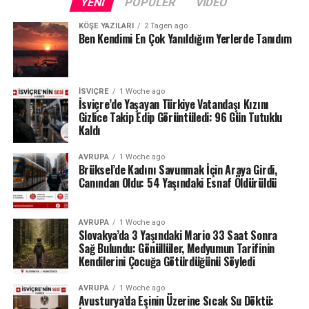
YENI
POPÜLER
VIDEO
KÖŞE YAZILARI
2 Tagen ago
Ben Kendimi En Çok Yanıldığım Yerlerde Tanıdım
İSVIÇRE
1 Woche ago
İsviçre’de Yaşayan Türkiye Vatandaşı Kızını
Gizlice Takip Edip Görüntüledi: 96 Gün Tutuklu
Kaldı
AVRUPA
1 Woche ago
Brüksel’de Kadını Savunmak İçin Araya Girdi,
Canından Oldu: 54 Yaşındaki Esnaf Öldürüldü
AVRUPA
1 Woche ago
Slovakya’da 3 Yaşındaki Mario 33 Saat Sonra
Sağ Bulundu: Gönüllüler, Medyumun Tarifinin
Kendilerini Çocuğa Götürdüğünü Söyledi
AVRUPA
1 Woche ago
Avusturya’da Eşinin Üzerine Sıcak Su Döktü: