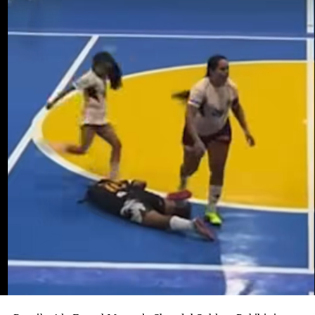
sorgulandı ve daha sonra serbest bırakıldı. Cinayetin
bebeği almak amacıyla işlenmiş olabileceği ihtimali
araştırılıyor. Ancak bunun henüz kanıtlanmış bir sonuç
değil, soruşturma kapsamında değerlendirilen bir ihtimal
olduğu belirtiliyor.
Ailenin açıklamasına göre Potosi bir kız çocuğu
bekliyordu. 12 Ağustos’ta dünyaya gelmesi beklenen
bebeğe “Alahia” adı verilmişti.
Maria Potosi toprağa verilirken soruşturmanın en
önemli sorusu hâlâ yanıt bekliyor: Alahia nerede ve
hayatta mı?