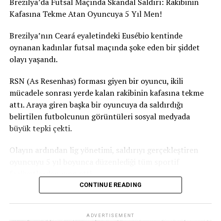
Brezilya’da Futsal Maçında Skandal Saldırı: Rakibinin
Kafasına Tekme Atan Oyuncuya 5 Yıl Men!
Brezilya’nın Ceará eyaletindeki Eusébio kentinde
oynanan kadınlar futsal maçında şoke eden bir şiddet
olayı yaşandı.
RSN (As Resenhas) forması giyen bir oyuncu, ikili
mücadele sonrası yerde kalan rakibinin kafasına tekme
attı. Araya giren başka bir oyuncuya da saldırdığı
belirtilen futbolcunun görüntüleri sosyal medyada
büyük tepki çekti.
Olayın ardından lig yönetimi, saldırıyı gerçekleştiren
oyuncuyu 5 yıl boyunca düzenlediği tüm sportif
faaliyetlerden men etti.
CONTINUE READING
Ceará Sivil Polisi de olayla ilgili soruşturma başlattı.
ADVERTISEMENT