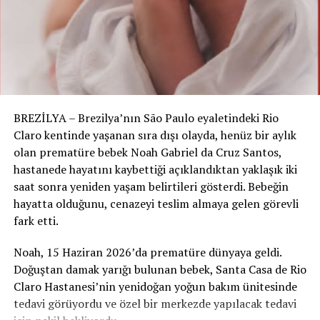
Refah’ta Katliam! Gazze’nin Soykırım Suçluları
Mahkemeye
İsrail milletvekili Cassif, X hesabından yaptığı
açıklamada, „Refah’ta katliam. Gazze’nin soykırım
suçluları mahkemeye.“ ifadelerini kullandı.
BREZİLYA – Brezilya’nın São Paulo eyaletindeki Rio
İsrailli Milletvekili Bile Katliama Sessiz Kalamadı
Claro kentinde yaşanan sıra dışı olayda, henüz bir aylık
Cassif, Uluslararası Ceza Mahkemesi Başsavcısı Kerim
olan prematüre bebek Noah Gabriel da Cruz Santos,
Han’ın 20 Mayıs’ta, Başbakan Binyamin Netanyahu ve
hastanede hayatını kaybettiği açıklandıktan yaklaşık iki
Savunma Bakanı Yoav Gallant hakkında „yakalama
saat sonra yeniden yaşam belirtileri gösterdi. Bebeğin
kararı“ başvurusuna atıfta bulunarak, sorumluların
hayatta olduğunu, cenazeyi teslim almaya gelen görevli
yargılanmasını talep etti.
fark etti.
İsrail’e Yaptırım Uygulamanız İçin Daha Ne Kadar
Noah, 15 Haziran 2026’da prematüre dünyaya geldi.
Katliam Olması Gerekiyor?
Doğuştan damak yarığı bulunan bebek, Santa Casa de Rio
Claro Hastanesi’nin yenidoğan yoğun bakım ünitesinde
Avrupa Parlamentosu Fransız Milletvekili Manon Aubry
tedavi görüyordu ve özel bir merkezde yapılacak tedavi
de katliama tepki gösterenlerin arasında yer aldı. Aubry,