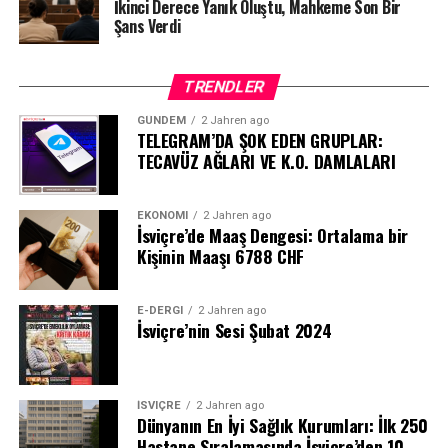
İkinci Derece Yanık Oluştu, Mahkeme Son Bir
Şans Verdi
TRENDLER
GÜNDEM
2 Jahren ago
TELEGRAM’DA ŞOK EDEN GRUPLAR:
TECAVÜZ AĞLARI VE K.O. DAMLALARI
EKONOMI
2 Jahren ago
İsviçre’de Maaş Dengesi: Ortalama bir
Kişinin Maaşı 6788 CHF
E-DERGI
2 Jahren ago
İsviçre’nin Sesi Şubat 2024
İSVIÇRE
2 Jahren ago
Dünyanın En İyi Sağlık Kurumları: İlk 250
Hastane Sıralamasında İsviçre’den 10