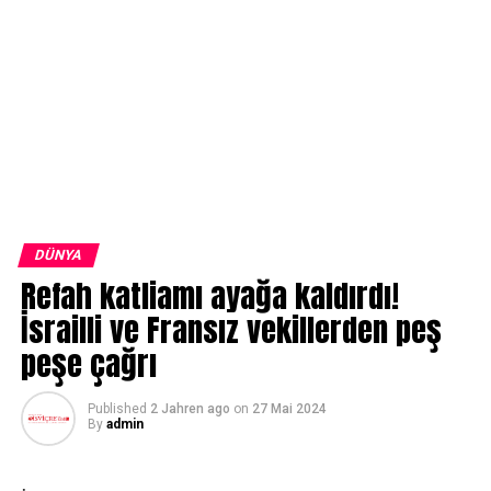
DÜNYA
Refah katliamı ayağa kaldırdı!
İsrailli ve Fransız vekillerden peş
peşe çağrı
Published
2 Jahren ago
on
27 Mai 2024
By
admin