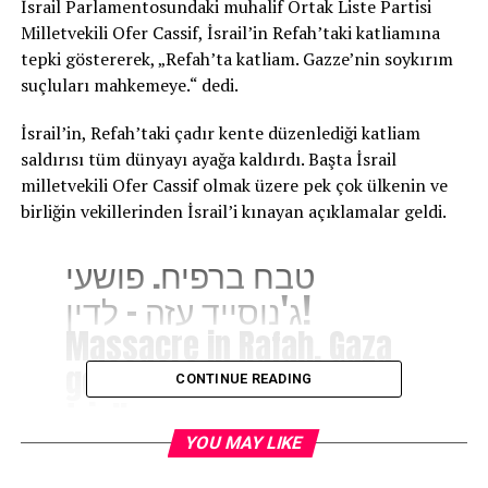
İsrail Parlamentosundaki muhalif Ortak Liste Partisi
Milletvekili Ofer Cassif, İsrail’in Refah’taki katliamına
tepki göstererek, „Refah’ta katliam. Gazze’nin soykırım
suçluları mahkemeye.“ dedi.
İsrail’in, Refah’taki çadır kente düzenlediği katliam
saldırısı tüm dünyayı ayağa kaldırdı. Başta İsrail
milletvekili Ofer Cassif olmak üzere pek çok ülkenin ve
birliğin vekillerinden İsrail’i kınayan açıklamalar geldi.
טבח ברפיח. פושעי
ג'נוסייד עזה – לדין!
Massacre in Rafah. Gaza
genocidal criminals – to
CONTINUE READING
trial!
pic.twitter.com/IA3xZvkw
YOU MAY LIKE