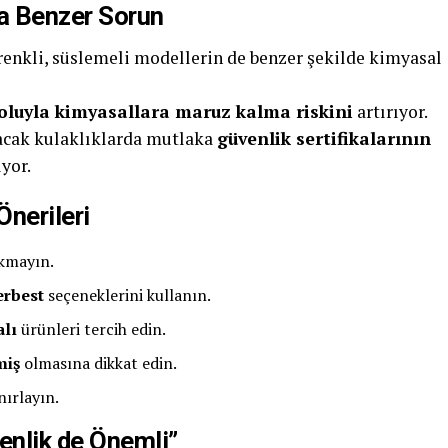
da Benzer Sorun
renkli, süslemeli modellerin de benzer şekilde kimyasal
yoluyla kimyasallara maruz kalma riskini
artırıyor.
nacak kulaklıklarda mutlaka
güvenlik sertifikalarının
yor.
nerileri
akmayın.
erbest
seçeneklerini kullanın.
alı
ürünleri tercih edin.
miş
olmasına dikkat edin.
nırlayın.
enlik de Önemli”