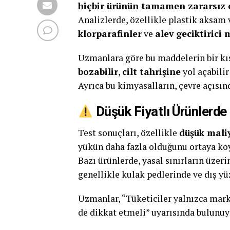
hiçbir ürünün tamamen zararsız 
Analizlerde, özellikle plastik aksam
klorparafinler
ve
alev geciktirici
Uzmanlara göre bu maddelerin bir kı
bozabilir
,
cilt tahrişine
yol açabili
Ayrıca bu kimyasalların, çevre açısınd
Düşük Fiyatlı Ürünlerde
Test sonuçları, özellikle
düşük maliy
yükün daha fazla olduğunu ortaya ko
Bazı ürünlerde, yasal sınırların üzer
genellikle kulak pedlerinde ve dış yüz
Uzmanlar, “Tüketiciler yalnızca mar
de dikkat etmeli” uyarısında bulunuy