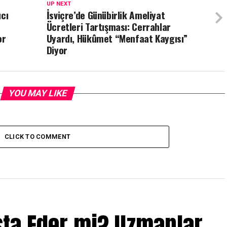
UP NEXT
ıcı
İsviçre’de Günübirlik Ameliyat
Ücretleri Tartışması: Cerrahlar
or
Uyardı, Hükûmet “Menfaat Kaygısı”
Diyor
YOU MAY LIKE
CLICK TO COMMENT
sta Eder mi? Uzmanlar