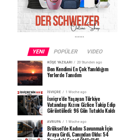
YENI
POPÜLER
VIDEO
KÖŞE YAZILARI
20 Stunden ago
Ben Kendimi En Çok Yanıldığım
Yerlerde Tanıdım
İSVIÇRE
1 Woche ago
İsviçre’de Yaşayan Türkiye
Vatandaşı Kızını Gizlice Takip Edip
Görüntüledi: 96 Gün Tutuklu Kaldı
AVRUPA
1 Woche ago
Brüksel’de Kadını Savunmak İçin
Araya Girdi, Canından Oldu: 54