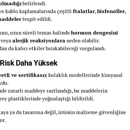
olmadığı
belirlendi.
 ve kablo kaplamalarında çeşitli
ftalatlar
,
bisfenoller
,
 maddeler
tespit edildi.
smı, uzun süreli temas halinde
hormon dengesini
r veya
alerjik reaksiyonlara
neden olabilir.
an da kalıcı etkiler bırakabileceği vurgulandı.
 Risk Daha Yüksek
etli ve sertifikasız
kulaklık modellerinde kimyasal
ydu.
inde zararlı maddeye rastlandığı, bu maddelerin
ey plastiklerinde yoğunlaştığı bildirildi.
kaya ya da tasarıma değil, ürünün malzeme güvenliğine
or.