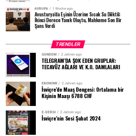
AVRUPA
1 Woche ago
Avusturya’da Eşinin Üzerine Sıcak Su Döktü:
İkinci Derece Yanık Oluştu, Mahkeme Son Bir
Şans Verdi
TRENDLER
GÜNDEM
2 Jahren ago
TELEGRAM’DA ŞOK EDEN GRUPLAR:
TECAVÜZ AĞLARI VE K.O. DAMLALARI
EKONOMI
2 Jahren ago
İsviçre’de Maaş Dengesi: Ortalama bir
Kişinin Maaşı 6788 CHF
E-DERGI
2 Jahren ago
İsviçre’nin Sesi Şubat 2024