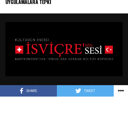
UYGULAMALARA TEPKİ
SHARE
TWEET
GIZLILIK POLITIKASI
KÜNYE
İLETIŞIM
Copyright © 2024