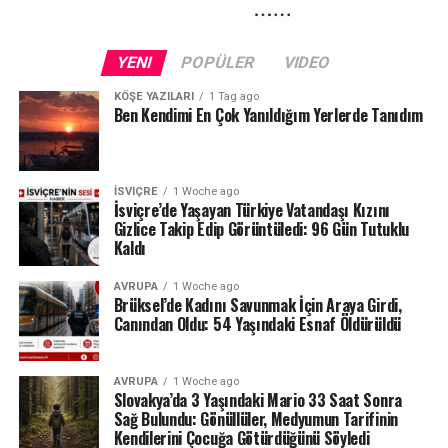
polise verdiği bilgi oldu. Haberlere göre yaklaşık bir yıl
önce başka bir kadın müşteri de aynı masörün uygunsuz
YENI
POPÜLER
VIDEO
dokunuşlarından şikâyet etmişti.
KÖŞE YAZILARI
1 Tag ago
Ancak o dönemde şikâyetin herhangi bir ciddi yaptırımla
Ben Kendimi En Çok Yanıldığım Yerlerde Tanıdım
sonuçlanmadığı ileri sürüldü. Önceki şikâyet ile son olay
arasında bağlantı bulunup bulunmadığı da
soruşturuluyor.
İSVIÇRE
1 Woche ago
İsviçre’de Yaşayan Türkiye Vatandaşı Kızını
Gizlice Takip Edip Görüntüledi: 96 Gün Tutuklu
Kaldı
AVRUPA
1 Woche ago
Brüksel’de Kadını Savunmak İçin Araya Girdi,
Canından Oldu: 54 Yaşındaki Esnaf Öldürüldü
AVRUPA
1 Woche ago
Slovakya’da 3 Yaşındaki Mario 33 Saat Sonra
Sağ Bulundu: Gönüllüler, Medyumun Tarifinin
Kendilerini Çocuğa Götürdüğünü Söyledi