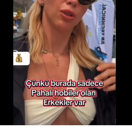
turuna katıldığını belirterek, „Pamukkale’nin
manzarasını ve travertenleri yukarıdan görmek çok
keyifliydi. Çok güzel bir uçuş gerçekleştirdik.“ diyor.
Pamukkale, sadece karasal güzellikleriyle değil, aynı
zamanda gökyüzünden izlenebilen bu büyülü
deneyimiyle de Türkiye’nin turistik cazibe
merkezlerinden biri olmaya devam ediyor.