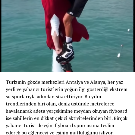
yorumlanırken, kimileri tarafından ise „ilişkileri
maddiyata dayandıran bir yaklaşım“ olduğu gerekçesiyle
eleştirildi.
Turizmin gözde merkezleri Antalya ve Alanya, her yaz
yerli ve yabancı turistlerin yoğun ilgi gösterdiği ekstrem
su sporlarıyla adından söz ettiriyor. Bu yılın
trendlerinden biri olan, deniz üstünde metrelerce
havalanarak adeta yerçekimine meydan okuyan flyboard
ise sahillerin en dikkat çekici aktivitelerinden biri. Birçok
yabancı turist de eşini flyboard sporcusuna teslim
ederek bu eğlenceyi ve eşinin mutluluğunu izliyor.