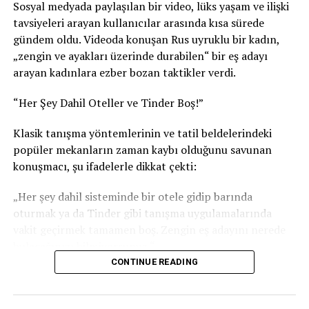
RELATED TOPICS:
Sosyal medyada paylaşılan bir video, lüks yaşam ve ilişki
tavsiyeleri arayan kullanıcılar arasında kısa sürede
UP NEXT
Zehirli Misafir: Denizanaları Geri Döndü, Tehlike Devam
gündem oldu. Videoda konuşan Rus uyruklu bir kadın,
Ediyor
„zengin ve ayakları üzerinde durabilen“ bir eş adayı
arayan kadınlara ezber bozan taktikler verdi.
DON'T MISS
Iğdır’da Tuz Terapi Merkezi, Kışın da Turist Çeken Bir
Rota Haline Geliyor
“Her Şey Dahil Oteller ve Tinder Boş!”
Klasik tanışma yöntemlerinin ve tatil beldelerindeki
popüler mekanların zaman kaybı olduğunu savunan
konuşmacı, şu ifadelerle dikkat çekti:
„Her şey dahil sisteminde bir otele gidip barında
oturmak ya da Tinder gibi tanışma uygulamalarında
vakit geçirmek tamamen boş. Zengin eş adayını nerede
bulacağınızı bilmiyorsunuz.“
CONTINUE READING
Doğru Adres: Yat Fuarı ve Marinalar
Zengin erkeklerin yoğunlukta olduğu adresleri tek tek