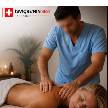
malzemesine” dönüştürüldüğünü savunanlar, durumu
“şekilsel varlık ama manevi erozyon” olarak
nitelendiriyor.
2. Destekleyen Cephe: “Eğlenmenin ve Yaşam Tarzının
Sınırı Olmaz”
Öte yandan görüntüleri doğal bulan ve destekleyen kitle
ise bireysel özgürlükler penceresinden bakıyor. Bir
kadının inancı veya giyim tarzı ne olursa olsun tatil
yapma, ekstrem sporlarla heyecan yaşama ve
eşiyle/partneriyle anı biriktirme hakkı olduğu
vurgulanıyor. Bu görüşü savunanlar, kimsenin bir
başkasının dini hassasiyetleri üzerinden “ahlak bekçiliği”
yapmaması gerektiğini, olayın sadece cesaret ve eğlence
odaklı bir deniz aktivitesi olarak görülmesi gerektiğini
belirtiyor.
Özetle; Alanya semalarında çekilen bu kısa video,