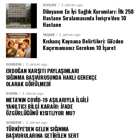
İSVIÇRE
2 Jahren ago
Dünyanın En İyi Sağlık Kurumları: İlk 250
Hastane Sıralamasında İsviçre’den 10
Hastane
YAŞAM
2 Jahren ago
Kıskanç Kaynana Belirtileri: Gözden
Kaçırmamanız Gereken 10 İşaret
GÜNDEM
2 Jahren ago
ERDOĞAN KARŞITI PAYLAŞIMLARI
SIĞINMA BAŞVURUSUNDA HAKLI GEREKÇE
OLARAK GÖRÜLMEDİ
DÜNYA
2 Jahren ago
META’NIN COVİD-19 AŞILARIYLA İLGİLİ
YANILTICI BİLGİ KARARI: İFADE
ÖZGÜRLÜĞÜNÜ KISITLIYOR MU?
GÜNDEM
2 Jahren ago
TÜRKİYE’DEN GELEN SIĞINMA
BAŞVURULARINA GETİRİLEN SERT