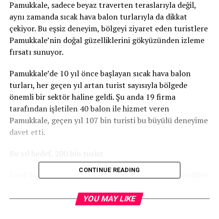
Pamukkale, sadece beyaz traverten teraslarıyla değil,
aynı zamanda sıcak hava balon turlarıyla da dikkat
çekiyor. Bu eşsiz deneyim, bölgeyi ziyaret eden turistlere
Pamukkale’nin doğal güzelliklerini gökyüzünden izleme
fırsatı sunuyor.
Pamukkale’de 10 yıl önce başlayan sıcak hava balon
turları, her geçen yıl artan turist sayısıyla bölgede
önemli bir sektör haline geldi. Şu anda 19 firma
tarafından işletilen 40 balon ile hizmet veren
Pamukkale, geçen yıl 107 bin turisti bu büyülü deneyime
davet etti.
Bu yıl hedef, 200 bin turist
CONTINUE READING
Sıcak hava balonlarıyla gerçekleştirilen turlar, genellikle
gün doğumuyla başlıyor. Turistler, travertenler
bölgesinde belirlenen kalkış noktalarına gelerek renkli
YOU MAY LIKE
balonların hazırlanışını izleyip, bu muazzam manzarayı