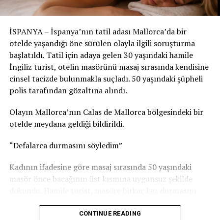
modern yaşamın getirdiği sosyal medya kültürü ile
geleneksel ve dini değerlerin çakıştığı noktada toplumun
olaya ne kadar farklı açılardan bakabildiğini bir kez daha
İSPANYA – İspanya’nın tatil adası Mallorca’da bir
gözler önüne seriyor.
otelde yaşandığı öne sürülen olayla ilgili soruşturma
başlatıldı. Tatil için adaya gelen 30 yaşındaki hamile
İngiliz turist, otelin masörünü masaj sırasında kendisine
cinsel tacizde bulunmakla suçladı. 50 yaşındaki şüpheli
polis tarafından gözaltına alındı.
Olayın Mallorca’nın Calas de Mallorca bölgesindeki bir
otelde meydana geldiği bildirildi.
“Defalarca durmasını söyledim”
Kadının ifadesine göre masaj sırasında 50 yaşındaki
masör önce bacağının üst kısmına uygunsuz şekilde
dokundu. Hamile turist, masöre birkaç kez durmasını
söylediğini, ancak şüphelinin buna rağmen uygunsuz
dokunuşlarını sürdürdüğünü öne sürdü.
CONTINUE READING