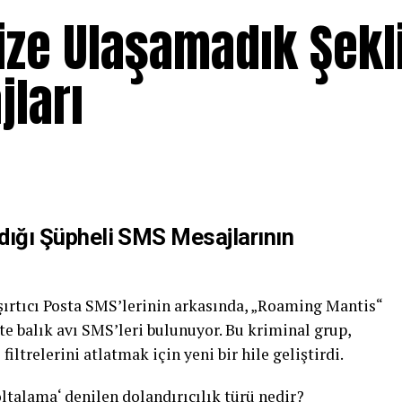
size Ulaşamadık Şekl
jları
Aldığı Şüpheli SMS Mesajlarının
şaşırtıcı Posta SMS’lerinin arkasında, „Roaming Mantis“
hte balık avı SMS’leri bulunuyor. Bu kriminal grup,
ltrelerini atlatmak için yeni bir hile geliştirdi.
oltalama‘ denilen dolandırıcılık türü nedir?