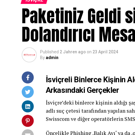
Paketiniz Geldi 
Dolandırıcı Mesa
Published
2 Jahren ago
on
23 April 2024
By
admin
İsviçreli Binlerce Kişinin 
Arkasındaki Gerçekler
İsviçre’deki binlerce kişinin aldığı 
adlı suç çetesi tarafından yapılan sa
Swisscom ve diğer operatörlerin SMS fi
Öncelikle Phishing ‚Balık Avı‘ ya da ‚