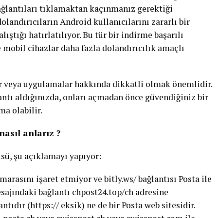
 bağlantıları tıklamaktan kaçınmanız gerektiği
olandırıcıların Android kullanıcılarını zararlı bir
ştığı hatırlatılıyor. Bu tür bir indirme başarılı
e mobil cihazlar daha fazla dolandırıcılık amaçlı
r veya uygulamalar hakkında dikkatli olmak önemlidir.
antı aldığınızda, onları açmadan önce güvendiğiniz bir
a olabilir.
asıl anlarız ?
üsü, şu açıklamayı yapıyor:
arasını işaret etmiyor ve bitly.ws/ bağlantısı Posta ile
esajındaki bağlantı chpost24.top/ch adresine
ntıdır (https:// eksik) ne de bir Posta web sitesidir.