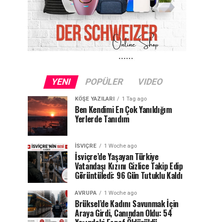
YENI
POPÜLER
VIDEO
KÖŞE YAZILARI
1 Tag ago
Ben Kendimi En Çok Yanıldığım
Yerlerde Tanıdım
İSVIÇRE
1 Woche ago
İsviçre’de Yaşayan Türkiye
Vatandaşı Kızını Gizlice Takip Edip
Görüntüledi: 96 Gün Tutuklu Kaldı
AVRUPA
1 Woche ago
Brüksel’de Kadını Savunmak İçin
Araya Girdi, Canından Oldu: 54