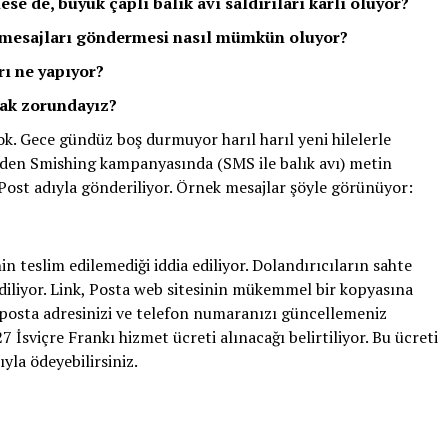
se de, büyük çaplı balık avı saldırıları karlı oluyor?
 mesajları göndermesi nasıl mümkün oluyor?
arı ne yapıyor?
ak zorundayız?
yok. Gece gündüz boş durmuyor harıl harıl yeni hilelerle
eden Smishing kampanyasında (SMS ile balık avı) metin
Post adıyla gönderiliyor. Örnek mesajlar şöyle görünüyor:
n teslim edilemediği iddia ediliyor. Dolandırıcıların sahte
ediliyor. Link, Posta web sitesinin mükemmel bir kopyasına
e-posta adresinizi ve telefon numaranızı güncellemeniz
27 İsviçre Frankı hizmet ücreti alınacağı belirtiliyor. Bu ücreti
ıyla ödeyebilirsiniz.