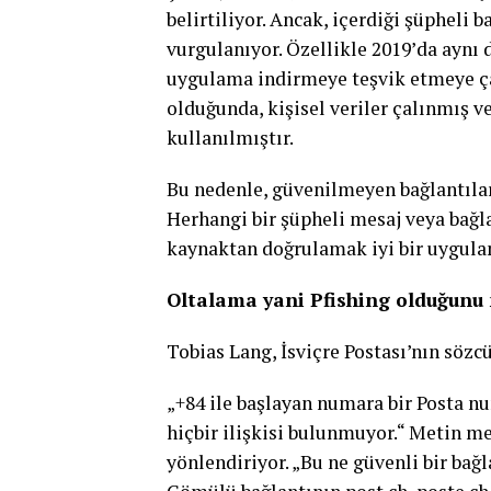
belirtiliyor. Ancak, içerdiği şüpheli
vurgulanıyor. Özellikle 2019’da aynı d
uygulama indirmeye teşvik etmeye çalı
olduğunda, kişisel veriler çalınmış v
kullanılmıştır.
Bu nedenle, güvenilmeyen bağlantıla
Herhangi bir şüpheli mesaj veya bağl
kaynaktan doğrulamak iyi bir uygulam
Oltalama yani Pfishing olduğunu n
Tobias Lang, İsviçre Postası’nın sözc
„+84 ile başlayan numara bir Posta num
hiçbir ilişkisi bulunmuyor.“ Metin m
yönlendiriyor. „Bu ne güvenli bir bağla