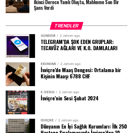
İkinci Derece Yanık Oluştu, Mahkeme Son Bir
Şans Verdi
TRENDLER
GÜNDEM
2 Jahren ago
TELEGRAM’DA ŞOK EDEN GRUPLAR:
TECAVÜZ AĞLARI VE K.O. DAMLALARI
EKONOMI
2 Jahren ago
İsviçre’de Maaş Dengesi: Ortalama bir
Kişinin Maaşı 6788 CHF
E-DERGI
2 Jahren ago
İsviçre’nin Sesi Şubat 2024
İSVIÇRE
2 Jahren ago
Dünyanın En İyi Sağlık Kurumları: İlk 250
Hastane Sıralamasında İsviçre’den 10