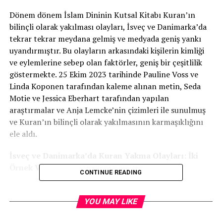
Dönem dönem İslam Dininin Kutsal Kitabı Kuran’ın
bilinçli olarak yakılması olayları, İsveç ve Danimarka’da
tekrar tekrar meydana gelmiş ve medyada geniş yankı
uyandırmıştır. Bu olayların arkasındaki kişilerin kimliği
ve eylemlerine sebep olan faktörler, geniş bir çeşitlilik
göstermekte. 25 Ekim 2023 tarihinde Pauline Voss ve
Linda Koponen tarafından kaleme alınan metin, Seda
Motie ve Jessica Eberhart tarafından yapılan
araştırmalar ve Anja Lemcke’nin çizimleri ile sunulmuş
ve Kuran’ın bilinçli olarak yakılmasının karmaşıklığını
ele aldı.
İsveç ve Danimarka’da Kuran Yakma Olayları: İki
Örnek Vaka
CONTINUE READING
İki erkek, Stockholm şehir merkezinde bir Kuran’ı ateşe
verir ve bu eylemlerini Tiktok üzerinden paylaşır: Bu
YOU MAY LIKE
olay, Bağdat’ta İsveç büyükelçiliğinin yanmasına neden