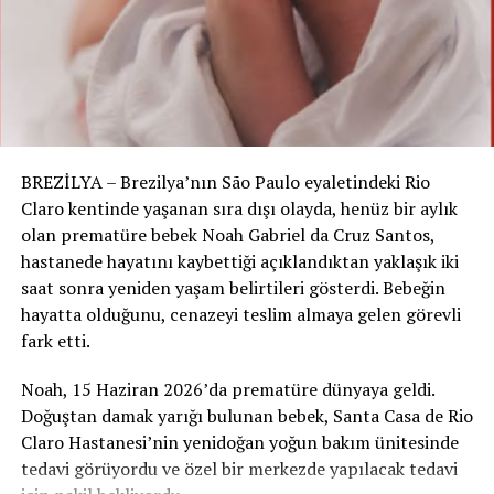
Açıklamalar ve Araştırmalar
Yazarlar Pauline Voss ve Linda Koponen, Tallinn’den
(metin), Seda Motie ve Jessica Eberhart (araştırma), Anja
Lemcke (çizimler) tarafından hazırlanan metin,
Kuran’ın yakılmasının ardındaki kişilerin ve grupların
BREZİLYA – Brezilya’nın São Paulo eyaletindeki Rio
motivasyonlarını ortaya çıkarmak için yapılan araştırma
Claro kentinde yaşanan sıra dışı olayda, henüz bir aylık
yöntemlerini detaylandırıyor. Bu bağlamda, olayların
olan prematüre bebek Noah Gabriel da Cruz Santos,
provokatif etkisi ve medyadaki yansımaları vurgulanıyor.
hastanede hayatını kaybettiği açıklandıktan yaklaşık iki
Sağcı Aktivist: Rasmus Paludan ve Bağlantıları
saat sonra yeniden yaşam belirtileri gösterdi. Bebeğin
hayatta olduğunu, cenazeyi teslim almaya gelen görevli
Sağcı aktivist Rasmus Paludan, Türk elçiliği önünde bir
fark etti.
Kuran’ı ateşe vererek dünya gündemine hızla yerleşti.
Ancak, bu eylemin İslam karşıtı bir bağlantısı olan
Noah, 15 Haziran 2026’da prematüre dünyaya geldi.
Chang Frick tarafından teşvik edildiği ortaya çıkıyor.
Doğuştan damak yarığı bulunan bebek, Santa Casa de Rio
Paludan’ın bağlantıları, Kuran’ın yakılmasının
Claro Hastanesi’nin yenidoğan yoğun bakım ünitesinde
arkasındaki karmaşıklığı gösteriyor.
tedavi görüyordu ve özel bir merkezde yapılacak tedavi