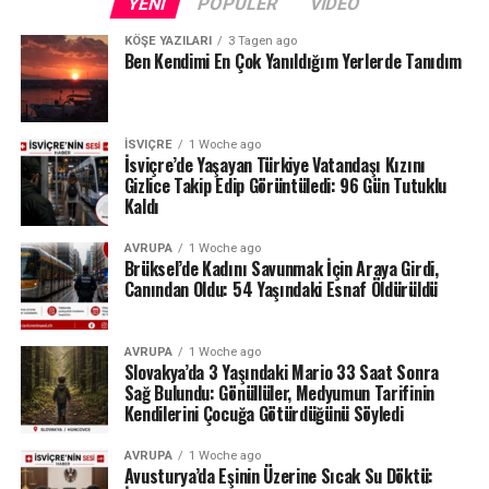
YENI
POPÜLER
VIDEO
KÖŞE YAZILARI
3 Tagen ago
Ben Kendimi En Çok Yanıldığım Yerlerde Tanıdım
İSVIÇRE
1 Woche ago
İsviçre’de Yaşayan Türkiye Vatandaşı Kızını
Gizlice Takip Edip Görüntüledi: 96 Gün Tutuklu
Kaldı
AVRUPA
1 Woche ago
Brüksel’de Kadını Savunmak İçin Araya Girdi,
Canından Oldu: 54 Yaşındaki Esnaf Öldürüldü
AVRUPA
1 Woche ago
Slovakya’da 3 Yaşındaki Mario 33 Saat Sonra
Sağ Bulundu: Gönüllüler, Medyumun Tarifinin
Kendilerini Çocuğa Götürdüğünü Söyledi
AVRUPA
1 Woche ago
Avusturya’da Eşinin Üzerine Sıcak Su Döktü: