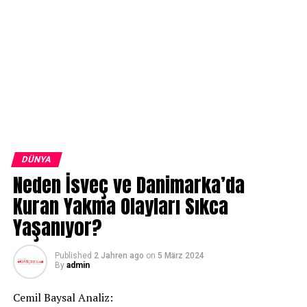
DÜNYA
Neden İsveç ve Danimarka’da
Kuran Yakma Olayları Sıkca
Yaşanıyor?
Published
2 Jahren ago
on
5 März 2024
By
admin
Cemil Baysal Analiz: