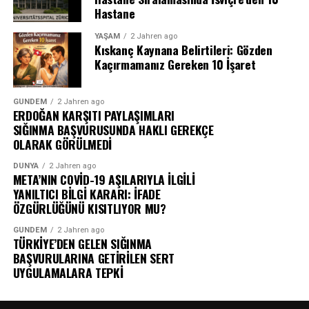
Hastane
YAŞAM
2 Jahren ago
Kıskanç Kaynana Belirtileri: Gözden
Kaçırmamanız Gereken 10 İşaret
GÜNDEM
2 Jahren ago
ERDOĞAN KARŞITI PAYLAŞIMLARI
SIĞINMA BAŞVURUSUNDA HAKLI GEREKÇE
OLARAK GÖRÜLMEDİ
DÜNYA
2 Jahren ago
META’NIN COVİD-19 AŞILARIYLA İLGİLİ
YANILTICI BİLGİ KARARI: İFADE
ÖZGÜRLÜĞÜNÜ KISITLIYOR MU?
GÜNDEM
2 Jahren ago
TÜRKİYE’DEN GELEN SIĞINMA
BAŞVURULARINA GETİRİLEN SERT
UYGULAMALARA TEPKİ