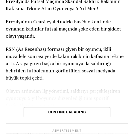
Brezilya’da Futsal Maçında Skandal Saldırı: Rakibinin
eylemleri, geniş medya kapsamı ve toplumsal
Kafasına Tekme Atan Oyuncuya 5 Yıl Men!
tepkilerle birlikte gelir. Bu tür eylemleri
gerçekleştiren kişiler, medya dikkatini çekmek ve
Brezilya’nın Ceará eyaletindeki Eusébio kentinde
kendi amaçları doğrultusunda popülerlik
oynanan kadınlar futsal maçında şoke eden bir şiddet
kazanmak isteyebilirler.
olayı yaşandı.
İç Politika ve Göçmen Karşıtlığı:
Bazı
RSN (As Resenhas) forması giyen bir oyuncu, ikili
durumlarda, Kuran’ı yakma eylemleri, göçmen
mücadele sonrası yerde kalan rakibinin kafasına tekme
karşıtlığı veya iç politik gündemlere yönelik bir
attı. Araya giren başka bir oyuncuya da saldırdığı
tepki olarak gerçekleştirilebilir. Bu tür eylemler,
belirtilen futbolcunun görüntüleri sosyal medyada
belirli bir etnik veya dini grubu hedef alarak iç
büyük tepki çekti.
politika çatışmalarını körükleyebilir.
Olayın ardından lig yönetimi, saldırıyı gerçekleştiren
RELATED TOPICS:
oyuncuyu 5 yıl boyunca düzenlediği tüm sportif
UP NEXT
faaliyetlerden men etti.
İsveç ve İsviçre: Kafa Karışıklığına Son Verme Zamanı!
CONTINUE READING
Ceará Sivil Polisi de olayla ilgili soruşturma başlattı.
DON'T MISS
24 Çocuk, 1.5 Milyon Euro: ‚Mister Cash Money‘
Sahtekrarlığı Ortaya Çıkarıldı – Dortmund’u Sarsan
ADVERTISEMENT