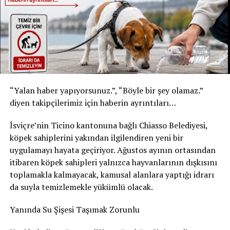
* Şişe: 200 ml
* Son tüketim tarihi: 31 Temmuz 2027
* Kızılay Elma Aromalı Gazlı İçecek
* Şişe: 200 ml
* Son tüketim tarihi: 20 Şubat 2027
Yetkililer, yalnızca bu son tüketim tarihlerine sahip
“Yalan haber yapıyorsunuz.”, “Böyle bir şey olamaz.”
ürünlerin geri çağırma kapsamında olduğunu belirtti.
diyen takipçilerimiz için haberin ayrıntıları…
Ürünleri tüketmeyin, fişsiz de iade edebilirsiniz
İsviçre’nin Ticino kantonuna bağlı Chiasso Belediyesi,
Akar Swiss AG, tüketicilerden belirtilen ürünleri
köpek sahiplerini yakından ilgilendiren yeni bir
kesinlikle tüketmemelerini istedi. Geri çağırma
uygulamayı hayata geçiriyor. Ağustos ayının ortasından
kapsamındaki içecekler, satın alma fişi ibraz edilmeden
itibaren köpek sahipleri yalnızca hayvanlarının dışkısını
satın alındıkları market veya satış noktasına teslim
toplamakla kalmayacak, kamusal alanlara yaptığı idrarı
edilebilecek. Ürün bedeli tüketicilere tam olarak iade
da suyla temizlemekle yükümlü olacak.
edilecek.
Yanında Su Şişesi Taşımak Zorunlu
Şirket, geri çağırmanın tamamen önleyici bir güvenlik