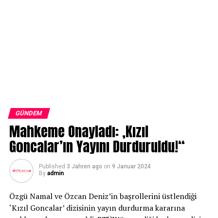
GÜNDEM
Mahkeme Onayladı: ‚Kızıl
Goncalar’ın Yayını Durduruldu!“
Published
3 Jahren ago
on
9 Januar 2024
By
admin
Özgü Namal ve Özcan Deniz’in başrollerini üstlendiği
‘Kızıl Goncalar’ dizisinin yayın durdurma kararına