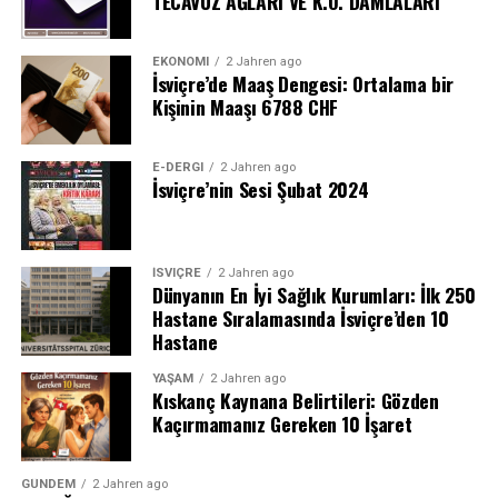
TECAVÜZ AĞLARI VE K.O. DAMLALARI
EKONOMI
2 Jahren ago
İsviçre’de Maaş Dengesi: Ortalama bir
Kişinin Maaşı 6788 CHF
E-DERGI
2 Jahren ago
İsviçre’nin Sesi Şubat 2024
İSVIÇRE
2 Jahren ago
Dünyanın En İyi Sağlık Kurumları: İlk 250
Hastane Sıralamasında İsviçre’den 10
Hastane
YAŞAM
2 Jahren ago
Kıskanç Kaynana Belirtileri: Gözden
Kaçırmamanız Gereken 10 İşaret
GÜNDEM
2 Jahren ago