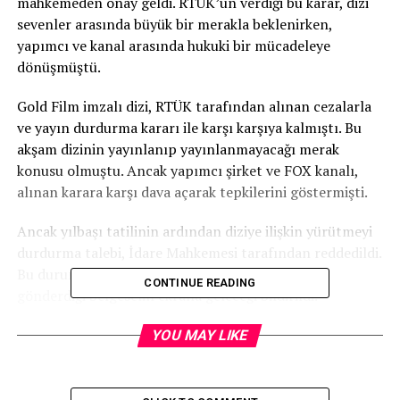
mahkemeden onay geldi. RTÜK’ün verdiği bu karar, dizi
sevenler arasında büyük bir merakla beklenirken,
yapımcı ve kanal arasında hukuki bir mücadeleye
dönüşmüştü.
Gold Film imzalı dizi, RTÜK tarafından alınan cezalarla
ve yayın durdurma kararı ile karşı karşıya kalmıştı. Bu
akşam dizinin yayınlanıp yayınlanmayacağı merak
konusu olmuştu. Ancak yapımcı şirket ve FOX kanalı,
alınan karara karşı dava açarak tepkilerini göstermişti.
Ancak yılbaşı tatilinin ardından diziye ilişkin yürütmeyi
durdurma talebi, İdare Mahkemesi tarafından reddedildi.
Bu durumda, dizinin yayın sürecinde RTÜK’ün
CONTINUE READING
gönderdiği belgeselin ekrana geleceği bildirildi.
Yapımcı Faruk Turgut, konuya dair açıklamalarda
YOU MAY LIKE
bulundu. Kendi hesabından yapılan açıklamada Turgut,
“Bu akşam yayın yok. İdare Mahkemesi ve Bölge İdare
Mahkemesi, RTÜK’ün verdiği yayın durdurma kararını