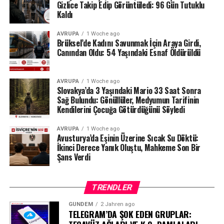
tarafından da düzenli olarak denetlendiğini hatırlattı.
Gizlice Takip Edip Görüntüledi: 96 Gün Tutuklu
Kaldı
Milyonlarca liralık para transferleri ve şoförün iddiaları
AVRUPA
1 Woche ago
üzerinden derinleşen soruşturmada gözler, yargı
Brüksel’de Kadını Savunmak İçin Araya Girdi,
makamlarının atacağı bir sonraki adıma çevrilmiş
Canından Oldu: 54 Yaşındaki Esnaf Öldürüldü
durumda.
#ahbap
#turkiye
#sondakika
AVRUPA
1 Woche ago
Slovakya’da 3 Yaşındaki Mario 33 Saat Sonra
Sağ Bulundu: Gönüllüler, Medyumun Tarifinin
Kendilerini Çocuğa Götürdüğünü Söyledi
AVRUPA
1 Woche ago
Avusturya’da Eşinin Üzerine Sıcak Su Döktü:
İkinci Derece Yanık Oluştu, Mahkeme Son Bir
Şans Verdi
TRENDLER
GÜNDEM
2 Jahren ago
TELEGRAM’DA ŞOK EDEN GRUPLAR: