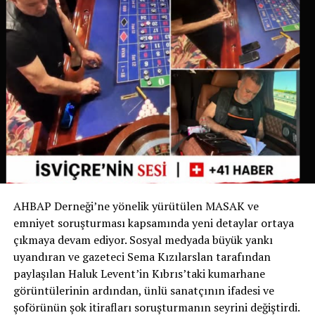
belirgin hale gelmesi üzerine belediye bu uygulamayı
yürürlüğe koyma kararı aldı.
İsviçre’de Bir İlk
İsviçre devlet televizyonu RSI‘nin haberine göre bu
uygulama yalnızca Ticino’da değil, İsviçre genelinde de
bir ilk olma özelliği taşıyor. Bugüne kadar köpek sahipleri
yalnızca dışkıyı temizlemekle yükümlüyken, Chiasso
Belediyesi bu zorunluluğu idrarı da kapsayacak şekilde
genişleten ilk belediye oldu.
AHBAP Derneği’ne yönelik yürütülen MASAK ve
Yetkililer, uygulamanın başarılı olması halinde benzer
emniyet soruşturması kapsamında yeni detaylar ortaya
düzenlemelerin diğer İsviçre belediyelerinde de
çıkmaya devam ediyor. Sosyal medyada büyük yankı
gündeme gelebileceğini belirtiyor.
uyandıran ve gazeteci Sema Kızılarslan tarafından
paylaşılan Haluk Levent’in Kıbrıs’taki kumarhane
Sizce bu uygulama tüm İsviçre’de uygulanmalı mı?
görüntülerinin ardından, ünlü sanatçının ifadesi ve
Görüşlerinizi yorumlarda paylaşabilirsiniz.
şoförünün şok itirafları soruşturmanın seyrini değiştirdi.