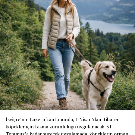
İsviçre’nin Luzern kantonunda, 1 Nisan’dan itibaren
köpekler için tasma zorunluluğu uygulanacak. 31
Temmuz’a kadar sürecek uygulamada, köpeklerin orman