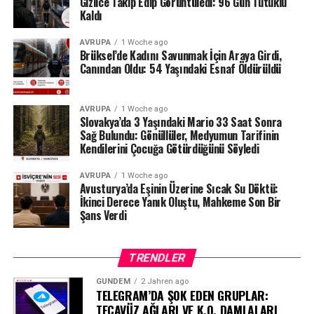
Gizlice Takip Edip Görüntüledi: 96 Gün Tutuklu
Kaldı
Milyonlarca liralık para transferleri ve şoförün iddiaları
AVRUPA
1 Woche ago
üzerinden derinleşen soruşturmada gözler, yargı
Brüksel’de Kadını Savunmak İçin Araya Girdi,
makamlarının atacağı bir sonraki adıma çevrilmiş
Canından Oldu: 54 Yaşındaki Esnaf Öldürüldü
durumda.
#ahbap
#turkiye
#sondakika
AVRUPA
1 Woche ago
Slovakya’da 3 Yaşındaki Mario 33 Saat Sonra
Sağ Bulundu: Gönüllüler, Medyumun Tarifinin
Kendilerini Çocuğa Götürdüğünü Söyledi
AVRUPA
1 Woche ago
Avusturya’da Eşinin Üzerine Sıcak Su Döktü:
İkinci Derece Yanık Oluştu, Mahkeme Son Bir
Şans Verdi
TRENDLER
GÜNDEM
2 Jahren ago
TELEGRAM’DA ŞOK EDEN GRUPLAR:
TECAVÜZ AĞLARI VE K.O. DAMLALARI