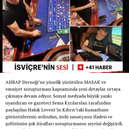
belirgin hale gelmesi üzerine belediye bu uygulamayı
yürürlüğe koyma kararı aldı.
İsviçre’de Bir İlk
İsviçre devlet televizyonu RSI‘nin haberine göre bu
uygulama yalnızca Ticino’da değil, İsviçre genelinde de
bir ilk olma özelliği taşıyor. Bugüne kadar köpek sahipleri
yalnızca dışkıyı temizlemekle yükümlüyken, Chiasso
Belediyesi bu zorunluluğu idrarı da kapsayacak şekilde
genişleten ilk belediye oldu.
AHBAP Derneği’ne yönelik yürütülen MASAK ve
Yetkililer, uygulamanın başarılı olması halinde benzer
emniyet soruşturması kapsamında yeni detaylar ortaya
düzenlemelerin diğer İsviçre belediyelerinde de
çıkmaya devam ediyor. Sosyal medyada büyük yankı
gündeme gelebileceğini belirtiyor.
uyandıran ve gazeteci Sema Kızılarslan tarafından
paylaşılan Haluk Levent’in Kıbrıs’taki kumarhane
Sizce bu uygulama tüm İsviçre’de uygulanmalı mı?
görüntülerinin ardından, ünlü sanatçının ifadesi ve
Görüşlerinizi yorumlarda paylaşabilirsiniz.
şoförünün şok itirafları soruşturmanın seyrini değiştirdi.