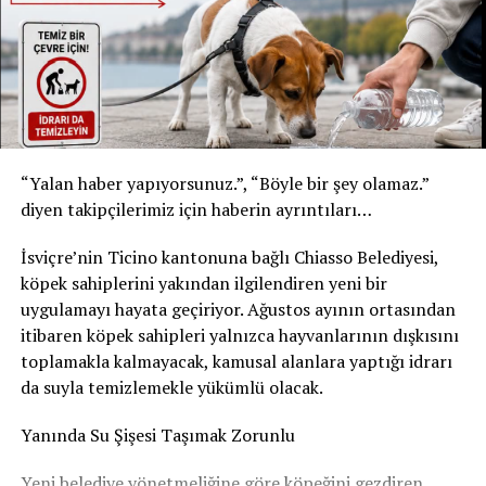
* Şişe: 200 ml
* Son tüketim tarihi: 31 Temmuz 2027
* Kızılay Elma Aromalı Gazlı İçecek
* Şişe: 200 ml
* Son tüketim tarihi: 20 Şubat 2027
Yetkililer, yalnızca bu son tüketim tarihlerine sahip
“Yalan haber yapıyorsunuz.”, “Böyle bir şey olamaz.”
ürünlerin geri çağırma kapsamında olduğunu belirtti.
diyen takipçilerimiz için haberin ayrıntıları…
Ürünleri tüketmeyin, fişsiz de iade edebilirsiniz
İsviçre’nin Ticino kantonuna bağlı Chiasso Belediyesi,
Akar Swiss AG, tüketicilerden belirtilen ürünleri
köpek sahiplerini yakından ilgilendiren yeni bir
kesinlikle tüketmemelerini istedi. Geri çağırma
uygulamayı hayata geçiriyor. Ağustos ayının ortasından
kapsamındaki içecekler, satın alma fişi ibraz edilmeden
itibaren köpek sahipleri yalnızca hayvanlarının dışkısını
satın alındıkları market veya satış noktasına teslim
toplamakla kalmayacak, kamusal alanlara yaptığı idrarı
edilebilecek. Ürün bedeli tüketicilere tam olarak iade
da suyla temizlemekle yükümlü olacak.
edilecek.
Yanında Su Şişesi Taşımak Zorunlu
Şirket, geri çağırmanın tamamen önleyici bir güvenlik
Yeni belediye yönetmeliğine göre köpeğini gezdiren