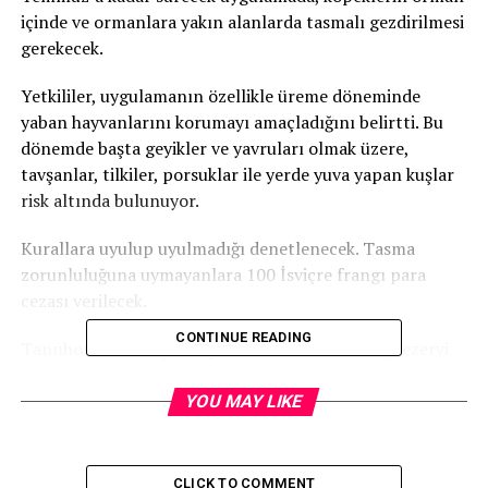
içinde ve ormanlara yakın alanlarda tasmalı gezdirilmesi
gerekecek.
Yetkililer, uygulamanın özellikle üreme döneminde
yaban hayvanlarını korumayı amaçladığını belirtti. Bu
dönemde başta geyikler ve yavruları olmak üzere,
tavşanlar, tilkiler, porsuklar ile yerde yuva yapan kuşlar
risk altında bulunuyor.
Kurallara uyulup uyulmadığı denetlenecek. Tasma
zorunluluğuna uymayanlara 100 İsviçre frangı para
cezası verilecek.
CONTINUE READING
Tannhorn av yasağı bölgesi, Wauwilermoos kuş rezervi
ve tüm doğa koruma alanlarında ise bu zorunluluk yıl
boyunca geçerli olacak. Bu bölgelerde kurala
YOU MAY LIKE
uymayanlara 150 frank ceza kesilecek.
Yetkililer, vatandaşlara doğayı ve yaban hayatını
CLICK TO COMMENT