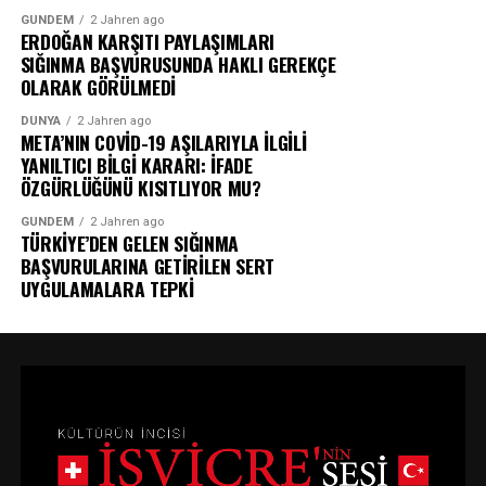
GÜNDEM
2 Jahren ago
ERDOĞAN KARŞITI PAYLAŞIMLARI
SIĞINMA BAŞVURUSUNDA HAKLI GEREKÇE
OLARAK GÖRÜLMEDİ
DÜNYA
2 Jahren ago
META’NIN COVİD-19 AŞILARIYLA İLGİLİ
YANILTICI BİLGİ KARARI: İFADE
ÖZGÜRLÜĞÜNÜ KISITLIYOR MU?
GÜNDEM
2 Jahren ago
TÜRKİYE’DEN GELEN SIĞINMA
BAŞVURULARINA GETİRİLEN SERT
UYGULAMALARA TEPKİ