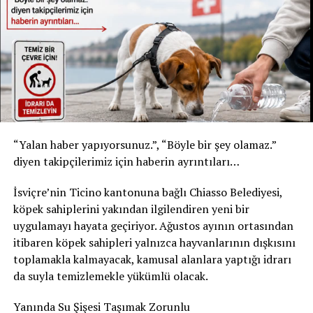
* Kızılay Doğal Maden Suyu
* Şişe: 200 ml
* Son tüketim tarihi: 31 Temmuz 2027
* Kızılay Elma Aromalı Gazlı İçecek
* Şişe: 200 ml
* Son tüketim tarihi: 20 Şubat 2027
Yetkililer, yalnızca bu son tüketim tarihlerine sahip
“Yalan haber yapıyorsunuz.”, “Böyle bir şey olamaz.”
ürünlerin geri çağırma kapsamında olduğunu belirtti.
diyen takipçilerimiz için haberin ayrıntıları…
Ürünleri tüketmeyin, fişsiz de iade edebilirsiniz
İsviçre’nin Ticino kantonuna bağlı Chiasso Belediyesi,
Akar Swiss AG, tüketicilerden belirtilen ürünleri
köpek sahiplerini yakından ilgilendiren yeni bir
kesinlikle tüketmemelerini istedi. Geri çağırma
uygulamayı hayata geçiriyor. Ağustos ayının ortasından
kapsamındaki içecekler, satın alma fişi ibraz edilmeden
itibaren köpek sahipleri yalnızca hayvanlarının dışkısını
satın alındıkları market veya satış noktasına teslim
toplamakla kalmayacak, kamusal alanlara yaptığı idrarı
edilebilecek. Ürün bedeli tüketicilere tam olarak iade
da suyla temizlemekle yükümlü olacak.
edilecek.
Yanında Su Şişesi Taşımak Zorunlu