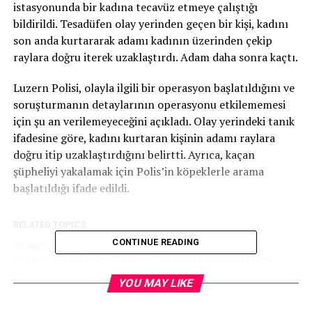
istasyonunda bir kadına tecavüz etmeye çalıştığı
bildirildi. Tesadüfen olay yerinden geçen bir kişi, kadını
son anda kurtararak adamı kadının üzerinden çekip
raylara doğru iterek uzaklaştırdı. Adam daha sonra kaçtı.
Luzern Polisi, olayla ilgili bir operasyon başlatıldığını ve
soruşturmanın detaylarının operasyonu etkilememesi
için şu an verilemeyeceğini açıkladı. Olay yerindeki tanık
ifadesine göre, kadını kurtaran kişinin adamı raylara
doğru itip uzaklaştırdığını belirtti. Ayrıca, kaçan
şüpheliyi yakalamak için Polis’in köpeklerle arama
başlatıldığı ifade edildi.
RELATED TOPICS:
CONTINUE READING
UP NEXT
SADECE BU YÜZDEN EVLENMEYİP BERABER YAŞAMAYI
TERCİH EDİYORLAR: „EVLİLİK CEZASI“ AARGAU’DA
YOU MAY LIKE
TARTIŞILIYOR