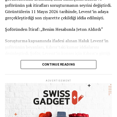
Görüşlerinizi yorumlarda paylaşabilirsiniz.
şoförünün şok itirafları soruşturmanın seyrini değiştirdi.
Görüntülerin 11 Mayıs 2026 tarihinde, Levent’in adaya
Kaynak: İsviçre Devlet Televizyonu RSI
gerçekleştirdiği son ziyarette çekildiği iddia edilmişti.
Şoföründen İtiraf: „Benim Hesabımla Jeton Aldırdı“
Soruşturma kapsamında ifadesi alınan Haluk Levent’in
şoförünün beyanları, Kıbrıs’taki kumar iddialarını
derinleştirdi. Şoför, Levent’in konser için Kıbrıs’a gittiği
dönemlerde kumar oynadığını ve kendi banka hesabını
CONTINUE READING
kullanarak ünlü sanatçıya 1 ila 2 milyon TL civarında
kumarhane jetonu aldırdığını öne sürdü. İşlemlerden
şüphelenmesine rağmen işini kaybetme korkusuyla ses
ADVERTISEMENT
çıkaramadığını belirten şoför, tüm WhatsApp
yazışmalarını delil olarak sakladığını ifade etti.
Haluk Levent: „Kötü Bir Zaafım Var, Ama Ahbap
Parasına Dokunmadım“