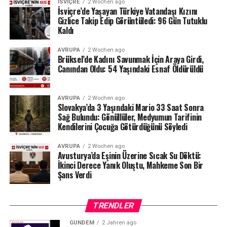
İSVIÇRE
2 Wochen ago
belgelerinin şeffaf olduğunu, İçişleri Bakanlığı
İsviçre’de Yaşayan Türkiye Vatandaşı Kızını
tarafından da düzenli olarak denetlendiğini hatırlattı.
Gizlice Takip Edip Görüntüledi: 96 Gün Tutuklu
Kaldı
Milyonlarca liralık para transferleri ve şoförün iddiaları
AVRUPA
2 Wochen ago
üzerinden derinleşen soruşturmada gözler, yargı
Brüksel’de Kadını Savunmak İçin Araya Girdi,
makamlarının atacağı bir sonraki adıma çevrilmiş
Canından Oldu: 54 Yaşındaki Esnaf Öldürüldü
durumda.
#ahbap
#turkiye
#sondakika
AVRUPA
2 Wochen ago
Slovakya’da 3 Yaşındaki Mario 33 Saat Sonra
Sağ Bulundu: Gönüllüler, Medyumun Tarifinin
Kendilerini Çocuğa Götürdüğünü Söyledi
AVRUPA
2 Wochen ago
Avusturya’da Eşinin Üzerine Sıcak Su Döktü:
İkinci Derece Yanık Oluştu, Mahkeme Son Bir
Şans Verdi
TRENDLER
GÜNDEM
2 Jahren ago