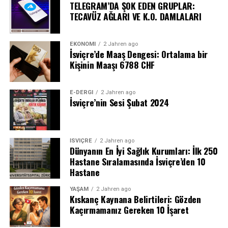
TELEGRAM’DA ŞOK EDEN GRUPLAR:
TECAVÜZ AĞLARI VE K.O. DAMLALARI
EKONOMI
2 Jahren ago
İsviçre’de Maaş Dengesi: Ortalama bir
Kişinin Maaşı 6788 CHF
E-DERGI
2 Jahren ago
İsviçre’nin Sesi Şubat 2024
İSVIÇRE
2 Jahren ago
Dünyanın En İyi Sağlık Kurumları: İlk 250
Hastane Sıralamasında İsviçre’den 10
Hastane
YAŞAM
2 Jahren ago
Kıskanç Kaynana Belirtileri: Gözden
Kaçırmamanız Gereken 10 İşaret