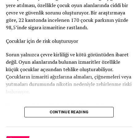
yere atılması, özellikle çocuk oyun alanlarında ciddi bir
Nötigung (zorlama)
suçundan ceza verildi.
çevre ve güvenlik sorunu oluşturuyor. Bir araştırmaya
96 gün soruşturma tutukluluğunda kaldı
göre, 22 kantonda incelenen 170 çocuk parkının yüzde
98,5’inde sigara izmaritine rastlandı.
Savcılık, sanığa
günlüğü 80 franktan 120 günlük adli
para cezası
verdi. Bu ceza şartlı olarak hükme bağlandı.
Çocuklar için de risk oluşturuyor
Ancak adam soruşturma sırasında
96 gün tutuklu
Sorun yalnızca çevre kirliliği ve kötü görüntüden ibaret
kaldığı
için bu süre cezadan mahsup edildi. Böylece
değil. Oyun alanlarında bulunan izmaritler özellikle
geriye 24 günlük, yani
1.920 franklık
şartlı ceza kaldı.
küçük çocuklar açısından tehlike oluşturabiliyor.
Çocukların izmariti ağızlarına almaları, çiğnemeleri veya
Bunun yanında
800 frank para cezası
ödemesine karar
yutmaları durumunda nikotin nedeniyle zehirlenme riski
verildi.
bulunuyor.
Sanığın ayrıca
1.300 frank ceza emri masrafı
ile
4.135
Bu nedenle bazı şehirler çocuk parklarındaki sigara
frank diğer yargılama giderlerini
karşılaması
izmariti sorununa karşı özel kampanyalar yürütüyor.
CONTINUE READING
gerekiyor.
Bern’den dikkat çeken kampanya
Daha önce de hüküm giymiş