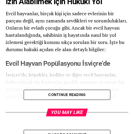
İzin Alabilmek İçin Hukuki Yol
Evcil hayvanlar, birçok kişi için sadece evlerinin bir
parçası değil, aynı zamanda sevdikleri ve sorumlulukları.
Onların bir evladı çocuğu gibi. Ancak bir evcil hayvan
hastalandığında, sahibinin iş hayatında nasıl bir yol
izlemesi gerektiği konusu sıkça sorulan bir soru. İşte bu
durumu hukuki açıdan ele alan detaylı bilgiler:
Evcil Hayvan Popülasyonu İsviçre’de
İsviçre’de, köpekler, kediler ve diğer evcil hayvanlar,
halkın büyük bir kısmı için günlük yaşamın ayrılmaz bir
parçası. 2023 yılı sonu itibarıyla, Identitas verilerine
CONTINUE READING
göre ülkede yaklaşık 553.394 köpek ve 745.001 kedi
kayıtlı. Bu rakamlar, evcil hayvanların toplumda ne
kadar yaygın olduğunu göstermekte.
YOU MAY LIKE
Hukuki Sorumluluk ve Hayvan Koruma