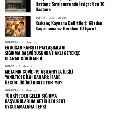
Hastane Sıralamasında İsviçre’den 10
Hastane
YAŞAM
2 Jahren ago
Kıskanç Kaynana Belirtileri: Gözden
Kaçırmamanız Gereken 10 İşaret
GÜNDEM
2 Jahren ago
ERDOĞAN KARŞITI PAYLAŞIMLARI
SIĞINMA BAŞVURUSUNDA HAKLI GEREKÇE
OLARAK GÖRÜLMEDİ
DÜNYA
2 Jahren ago
META’NIN COVİD-19 AŞILARIYLA İLGİLİ
YANILTICI BİLGİ KARARI: İFADE
ÖZGÜRLÜĞÜNÜ KISITLIYOR MU?
GÜNDEM
2 Jahren ago
TÜRKİYE’DEN GELEN SIĞINMA
BAŞVURULARINA GETİRİLEN SERT
UYGULAMALARA TEPKİ