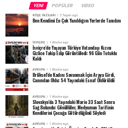
Fransa sınırındaki Neuchâtel Kantonu’nda bulunan Lac
YENI
POPÜLER
VIDEO
des Brenets de son derece düşük su seviyeleriyle karşı
karşıya.
KÖŞE YAZILARI
2 Tagen ago
Ben Kendimi En Çok Yanıldığım Yerlerde Tanıdım
24 Temmuz ölçümlerinde göl seviyesi denizden 742,13
metre, çıkıştaki su debisi ise yalnızca saniyede 1,2
metreküp olarak kaydedildi. Su seviyesinin düşmesi
İSVIÇRE
1 Woche ago
nedeniyle göldeki tekne seferleri de durduruldu.
İsviçre’de Yaşayan Türkiye Vatandaşı Kızını
Gizlice Takip Edip Görüntüledi: 96 Gün Tutuklu
Kaldı
Lac des Brenets daha önce de uzun kuraklık
dönemlerinde benzer sorunlar yaşamış, özellikle 2022
AVRUPA
1 Woche ago
yazında su seviyesi ciddi şekilde gerilemişti.
Brüksel’de Kadını Savunmak İçin Araya Girdi,
Canından Oldu: 54 Yaşındaki Esnaf Öldürüldü
Ren Şelalesi’ndeki son durum ise İsviçre’de devam eden
yağış eksikliğinin nehir ve göller üzerindeki etkisini
AVRUPA
1 Woche ago
gözler önüne seriyor.
Slovakya’da 3 Yaşındaki Mario 33 Saat Sonra
Sağ Bulundu: Gönüllüler, Medyumun Tarifinin
Kaynak: BAFU / BRK News
Kendilerini Çocuğa Götürdüğünü Söyledi
AVRUPA
1 Woche ago