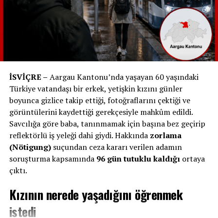
olarak, bir çalışanın evcil hayvanının sağlık sorunlarıyla
ilgilenmesi için izin verilmesi gerekmektedir. Ancak bu
durumda da genellikle bir veteriner raporu veya başka
belgeler sunulması gerekebilir.
Uygulama Alanı ve Kısıtlamalar
İSVİÇRE –
Aargau Kantonu’nda yaşayan 60 yaşındaki
Ancak, herhangi bir evcil hayvan rahatsızlandığında
Türkiye vatandaşı bir erkek, yetişkin kızını günler
günlerce işten uzak kalma durumu nadirdir. Genellikle,
boyunca gizlice takip ettiği, fotoğraflarını çektiği ve
evcil hayvanın gereken bakımı ve tedavisi için birkaç
görüntülerini kaydettiği gerekçesiyle mahkûm edildi.
saatlik izin yeterli olmaktadır. İşverenlerin ve
Savcılığa göre baba, tanınmamak için başına bez geçirip
çalışanların bu konuda anlayışlı ve işbirlikçi olmaları
reflektörlü iş yeleği dahi giydi. Hakkında
zorlama
önemlidir.
(Nötigung)
suçundan ceza kararı verilen adamın
soruşturma kapsamında
96 gün tutuklu kaldığı
ortaya
Ancak, bir tavşanın öksürmesi durumunda günlerce evde
çıktı.
kalmak mümkün değildir. Genellikle, hayvanın gerekli
bakım ve tedavisinin sağlanması gereken birkaç saatlik
Kızının nerede yaşadığını öğrenmek
bir durumdur.
istedi