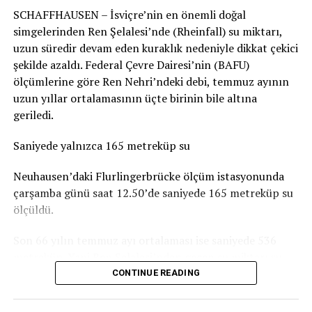
SCHAFFHAUSEN – İsviçre’nin en önemli doğal
durumun genel olarak dramatik olmadığını belirtiyor.
simgelerinden Ren Şelalesi’nde (Rheinfall) su miktarı,
Basel-Landschaft yetkilileri de şehir merkezindeki ve
uzun süredir devam eden kuraklık nedeniyle dikkat çekici
insanların yemek yemek veya vakit geçirmek için
şekilde azaldı. Federal Çevre Dairesi’nin (BAFU)
kullandığı parkların, ormanlık alanlardaki oyun
ölçümlerine göre Ren Nehri’ndeki debi, temmuz ayının
parklarına göre daha fazla kirlendiğine dikkat çekiyor.
uzun yıllar ortalamasının üçte birinin bile altına
geriledi.
Sigarasız çocuk parkları yaygınlaşıyor
Saniyede yalnızca 165 metreküp su
İsviçre’deki Stop2Drop girişiminin verilerine göre şu
anda 24 belediye sigarasız ve temiz çocuk parkı
Neuhausen’daki Flurlingerbrücke ölçüm istasyonunda
uygulamasını kullanıyor.
çarşamba günü saat 12.50’de saniyede 165 metreküp su
ölçüldü.
Aarau’da da seçilen 10 çocuk parkında yaklaşık iki ay
boyunca afişler, banklara yerleştirilen bilgilendirmeler
Son 66 yılın temmuz ayı ortalaması ise saniyede 536
ve çeşitli farkındalık çalışmaları denendi. Ancak
metreküp. Yani Ren Şelalesi’nden geçen su miktarı şu
belediyeye göre deneme döneminde kirlilikte belirgin bir
anda normal bir temmuz ayındaki seviyenin yaklaşık
CONTINUE READING
değişiklik gözlenmedi. Uygulamaların uzun vadeli
yüzde 31’i kadar.
etkisinin ise henüz değerlendirilemeyeceği belirtiliyor.