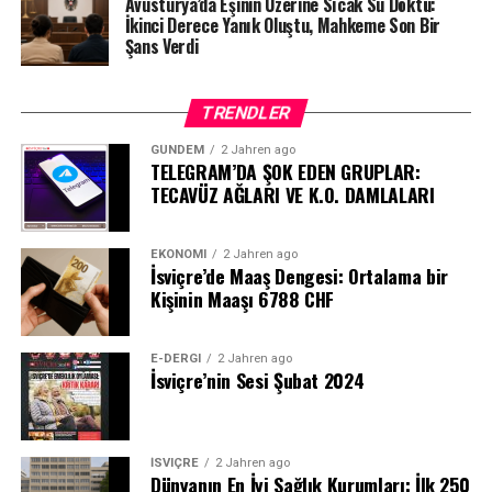
Avusturya’da Eşinin Üzerine Sıcak Su Döktü:
İkinci Derece Yanık Oluştu, Mahkeme Son Bir
Şans Verdi
TRENDLER
GÜNDEM
2 Jahren ago
TELEGRAM’DA ŞOK EDEN GRUPLAR:
TECAVÜZ AĞLARI VE K.O. DAMLALARI
EKONOMI
2 Jahren ago
İsviçre’de Maaş Dengesi: Ortalama bir
Kişinin Maaşı 6788 CHF
E-DERGI
2 Jahren ago
İsviçre’nin Sesi Şubat 2024
İSVIÇRE
2 Jahren ago
Dünyanın En İyi Sağlık Kurumları: İlk 250