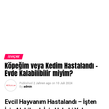
İSVIÇRE
Köpeğim veya Kedim Hastalandı –
Evde Kalabilibilir miyim?
Published
2 Jahren ago
on
10 Juli 2024
By
admin
Evcil Hayvanım Hastalandı – İşten