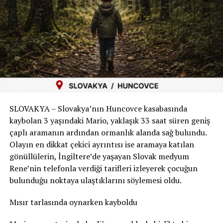
Hayatını kaybeden Driss Atounane 54 yaşındaydı ve
Brüksel’de esnaflık yapıyordu. Yerel basında çevresinde
tanınan bir işletmeci ve aile babası olduğu belirtiliyor.
Fas odaklı yayınlar Atounane’nin Fas kökenli olduğunu
aktarıyor.
Atounane’nin bir yabancıyı korumak için araya girmesi
ve bunun sonucunda yaşamını yitirmesi, ailesinin yanı
sıra Brüksel’deki çevresinde de büyük üzüntü yarattı.
SLOVAKYA – Slovakya’nın Huncovce kasabasında
kaybolan 3 yaşındaki Mario, yaklaşık 33 saat süren geniş
Kadının kimliği ve uyruğu açıklanmadı
çaplı aramanın ardından ormanlık alanda sağ bulundu.
Atounane’nin yardım ettiği kadının 67 yaşında olduğu
Olayın en dikkat çekici ayrıntısı ise aramaya katılan
yönünde bilgiler bulunuyor. Ancak kadının adı ve uyruğu
gönüllülerin, İngiltere’de yaşayan Slovak medyum
resmi olarak açıklanmış değil.
Rene’nin telefonla verdiği tarifleri izleyerek çocuğun
bulunduğu noktaya ulaştıklarını söylemesi oldu.
Aynı şekilde saldırganın uyruğuna ilişkin de doğrulanmış
bir açıklama bulunmuyor.
Mısır tarlasında oynarken kayboldu
Şüpheli yakalanarak tutuklandı