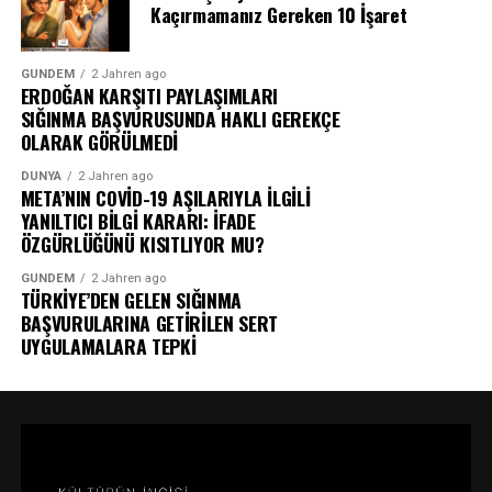
Kaçırmamanız Gereken 10 İşaret
GÜNDEM
2 Jahren ago
ERDOĞAN KARŞITI PAYLAŞIMLARI
SIĞINMA BAŞVURUSUNDA HAKLI GEREKÇE
OLARAK GÖRÜLMEDİ
DÜNYA
2 Jahren ago
META’NIN COVİD-19 AŞILARIYLA İLGİLİ
YANILTICI BİLGİ KARARI: İFADE
ÖZGÜRLÜĞÜNÜ KISITLIYOR MU?
GÜNDEM
2 Jahren ago
TÜRKİYE’DEN GELEN SIĞINMA
BAŞVURULARINA GETİRİLEN SERT
UYGULAMALARA TEPKİ