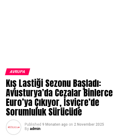
AVRUPA
Kış Lastiği Sezonu Başladı:
Avusturya’da Cezalar Binlerce
Euro’ya Çıkıyor, İsviçre’de
Sorumluluk Sürücüde
Published
9 Monaten ago
on
2 November 2025
By
admin