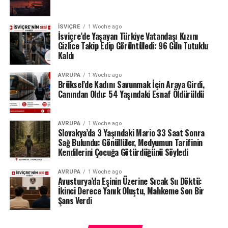
yanıklara neden olmasının ciddi sonuçları bulunduğunu,
yaralanmanın görünüm açısından da önemli etkiler
yaratabileceğini vurguladı.
İSVIÇRE
1 Woche ago
İsviçre’de Yaşayan Türkiye Vatandaşı Kızını
Gizlice Takip Edip Görüntüledi: 96 Gün Tutuklu
Doktorların değerlendirmesine göre ise kadının
Kaldı
yaralarının kalıcı iz bırakmadan iyileşmesi bekleniyor.
AVRUPA
1 Woche ago
Tazminat ve temas yasağı takip edilecek
Brüksel’de Kadını Savunmak İçin Araya Girdi,
Canından Oldu: 54 Yaşındaki Esnaf Öldürüldü
Yargılamanın geçici olarak durdurulması, sürecin
tamamen kapandığı anlamına gelmiyor. Denetimli
AVRUPA
1 Woche ago
serbestlik birimi, sanığın taahhüt ettiği tazminatı ödeyip
Slovakya’da 3 Yaşındaki Mario 33 Saat Sonra
Sağ Bulundu: Gönüllüler, Medyumun Tarifinin
ödemediğini kontrol edecek.
Kendilerini Çocuğa Götürdüğünü Söyledi
Kadının sanıkla artık iletişim kurulmasını istemediği de
AVRUPA
1 Woche ago
mahkemeye bildirildi. Bu nedenle 31 yaşındaki erkeğin
Avusturya’da Eşinin Üzerine Sıcak Su Döktü:
söz konusu talebe uyup uymadığı da denetlenecek. Çiftin
İkinci Derece Yanık Oluştu, Mahkeme Son Bir
Şans Verdi
ortak çocuğuyla ilgili ise ayrı bir görüşme
düzenlemesinin bulunduğu belirtildi.