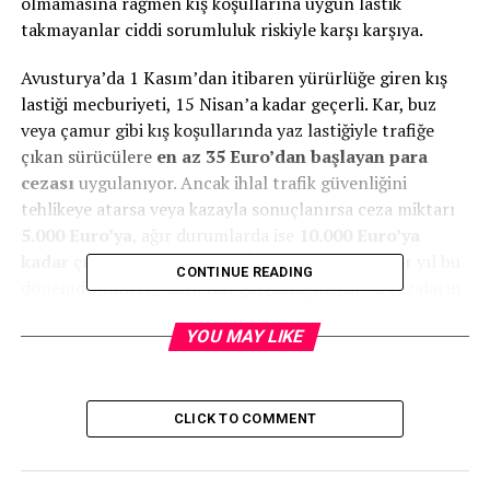
olmamasına rağmen kış koşullarına uygun lastik
takmayanlar ciddi sorumluluk riskiyle karşı karşıya.
Avusturya’da 1 Kasım’dan itibaren yürürlüğe giren kış
lastiği mecburiyeti, 15 Nisan’a kadar geçerli. Kar, buz
veya çamur gibi kış koşullarında yaz lastiğiyle trafiğe
çıkan sürücülere
en az 35 Euro’dan başlayan para
cezası
uygulanıyor. Ancak ihlal trafik güvenliğini
tehlikeye atarsa veya kazayla sonuçlanırsa ceza miktarı
5.000 Euro’ya
, ağır durumlarda ise
10.000 Euro’ya
kadar
çıkabiliyor. Avusturya İçişleri Bakanlığı, her yıl bu
CONTINUE READING
dönemde binlerce denetim gerçekleştiriyor ve cezaların
büyük bölümünün “gecikmiş lastik değişimi” nedeniyle
YOU MAY LIKE
kesildiğini belirtiyor.
Almanya’da ise sabit bir tarih aralığı bulunmuyor.
“Duruma bağlı zorunluluk” kuralı geçerli: Yani kar, buz
CLICK TO COMMENT
veya çamur varsa, yaz lastiğiyle yola çıkmak yasak. Bu
kuralı ihlal eden sürücülere
60 Euro ceza
ve bir ceza