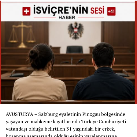
Medyum İngiltere’den telefonla yönlendirdi
Slovak gazetesi Nový Čas’ın aktardığına göre,
İngiltere’de yaşayan ve “Renko Star” adıyla tanınan
Rene isimli Slovak medyum da arama çalışmalarına
uzaktan dahil oldu.
Aramaya katılan Adam isimli gönüllü, Rene’nin
kendilerini telefon üzerinden yönlendirdiğini anlattı.
Gönüllünün ifadesine göre medyum; tek başına duran
bir çam ağacı, çakıllı yol, kulübe, bariyer ve ardından bir
çalılık gibi belirli noktaları tarif etti.
Gönüllüler: “Tarifleri izledik ve Mario’yu bulduk”
Mario’yu bulan Marek de arama sırasında telefon
AVUSTURYA – Salzburg eyaletinin Pinzgau bölgesinde
kamerasının açık olduğunu ve Rene ile sürekli bağlantıda
yaşayan ve mahkeme kayıtlarında Türkiye Cumhuriyeti
kaldıklarını söyledi. Gönüllülerin anlatımına göre grup,
vatandaşı olduğu belirtilen 31 yaşındaki bir erkek,
verilen yönlendirmeleri takip etti ve sonunda Mario’yu
boşanma aşamasında olduğu eşinin yaralanmasına