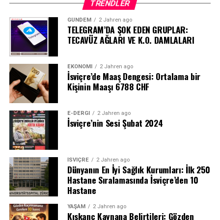
TRENDLER
GÜNDEM
2 Jahren ago
TELEGRAM’DA ŞOK EDEN GRUPLAR:
TECAVÜZ AĞLARI VE K.O. DAMLALARI
EKONOMI
2 Jahren ago
İsviçre’de Maaş Dengesi: Ortalama bir
Kişinin Maaşı 6788 CHF
E-DERGI
2 Jahren ago
İsviçre’nin Sesi Şubat 2024
İSVIÇRE
2 Jahren ago
Dünyanın En İyi Sağlık Kurumları: İlk 250
Hastane Sıralamasında İsviçre’den 10
Hastane
YAŞAM
2 Jahren ago
Kıskanç Kaynana Belirtileri: Gözden