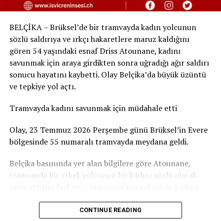
Trafik güvenliği danışmanı Markus Huber, “Kış lastiği
takmak yalnızca cezadan kaçınmak için değil, hayat
BELÇİKA – Brüksel’de bir tramvayda kadın yolcunun
kurtarmak için gerekli. İsviçre yolları Kasım’da bile
sözlü saldırıya ve ırkçı hakaretlere maruz kaldığını
buzlanabiliyor; bu şartlarda yaz lastiğiyle yola çıkmak,
gören 54 yaşındaki esnaf Driss Atounane, kadını
fren mesafesini iki katına çıkarır” uyarısında bulundu.
savunmak için araya girdikten sonra uğradığı ağır saldırı
sonucu hayatını kaybetti. Olay Belçika’da büyük üzüntü
Sonuç olarak, Avusturya’da ağır para cezaları,
ve tepkiye yol açtı.
Almanya’da trafik puanları, İsviçre’de ise sigorta
sorumlulukları sürücüleri aynı noktada buluşturuyor:
Tramvayda kadını savunmak için müdahale etti
Kış lastiği takmak, yasal bir yükümlülük olmasa da
hayati bir zorunluluk.
Olay, 23 Temmuz 2026 Perşembe günü Brüksel’in Evere
bölgesinde 55 numaralı tramvayda meydana geldi.
RELATED TOPICS:
Belçika basınında yer alan bilgilere göre Atounane,
UP NEXT
tramvayda bir erkek yolcunun bir kadını sözlü olarak
Kareli Gömlek Geri Döndü — Ama Bu Kez Farklı!
taciz ettiğini fark etti. Atounane’nin yakınları, kadına
DON'T MISS
yönelik ırkçı ve İslam karşıtı ifadeler kullanıldığını
E-Vinyet Dolandırıcılığı: Sahte “Sistem Hatası” E-
aktardı. Atounane bunun üzerine kadını savunmak için
CONTINUE READING
postalarına Karşı Uyarı