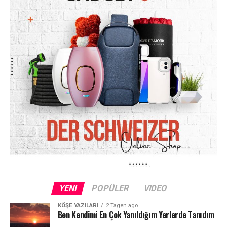
bilmediğini savundu. Suyun sıcak olduğunu fark ettiğinde
kendisinin de büyük şaşkınlık yaşadığını söyleyen adam,
olayın hemen ardından sağlık ekiplerini aradığını
belirtti.
Boşanma sürecindeki çiftin ortak bir çocuğunun
bulunduğu bildirildi. Sanık duruşmada eyleminin
sorumluluğunu üstlendi ve eşinin yaşadığı yaralanma
nedeniyle yaklaşık 2 bin euro tazminat ödemeyi kabul
etti.
Hâkim: “Size son bir şans veriyoruz”
Mahkeme, sanığın kovadaki suyun sıcak olduğunu
bilmediğine ilişkin savunmasını inandırıcı buldu. Hâkim,
sanığa “son bir şans” verildiğini belirterek davayı şimdilik
YENI
POPÜLER
VIDEO
durdurdu.
KÖŞE YAZILARI
2 Tagen ago
Ben Kendimi En Çok Yanıldığım Yerlerde Tanıdım
Hâkim ayrıca bir kişinin göğüs bölgesinde ikinci derece