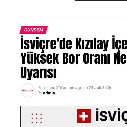
GÜNDEM
İsviçre’de Kızılay İç
Yüksek Bor Oranı N
Uyarısı
Published
2 Wochen ago
on
24 Juli 2026
By
admin