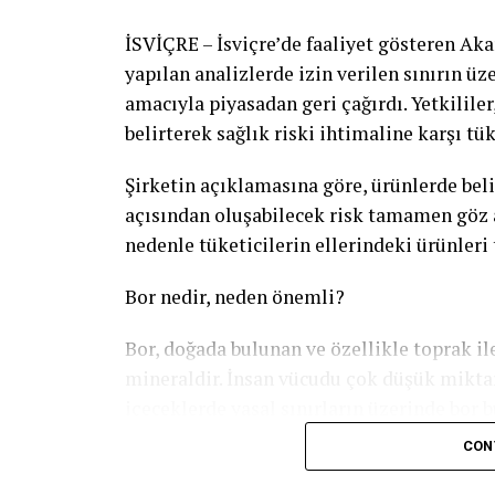
İSVİÇRE – İsviçre’de faaliyet gösteren Akar
yapılan analizlerde izin verilen sınırın üz
amacıyla piyasadan geri çağırdı. Yetkilile
belirterek sağlık riski ihtimaline karşı tük
Şirketin açıklamasına göre, ürünlerde beli
açısından oluşabilecek risk tamamen göz a
nedenle tüketicilerin ellerindeki ürünleri
Bor nedir, neden önemli?
Bor, doğada bulunan ve özellikle toprak ile
mineraldir. İnsan vücudu çok düşük miktar
içeceklerde yasal sınırların üzerinde bor 
miktarda tüketilmesi halinde sağlık açısın
CON
denetlenmektedir.