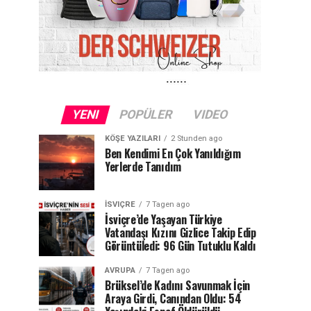
YENI
POPÜLER
VIDEO
KÖŞE YAZILARI
2 Stunden ago
Ben Kendimi En Çok Yanıldığım
Yerlerde Tanıdım
İSVIÇRE
7 Tagen ago
İsviçre’de Yaşayan Türkiye
Vatandaşı Kızını Gizlice Takip Edip
Görüntüledi: 96 Gün Tutuklu Kaldı
AVRUPA
7 Tagen ago
Brüksel’de Kadını Savunmak İçin
Araya Girdi, Canından Oldu: 54