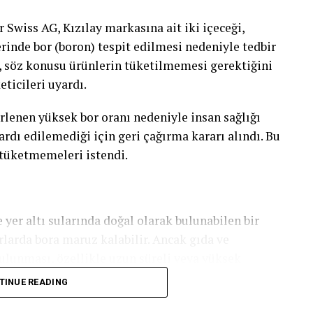
 Swiss AG, Kızılay markasına ait iki içeceği,
erinde bor (boron) tespit edilmesi nedeniyle tedbir
r, söz konusu ürünlerin tüketilmemesi gerektiğini
eticileri uyardı.
rlenen yüksek bor oranı nedeniyle insan sağlığı
rdı edilemediği için geri çağırma kararı alındı. Bu
 tüketmemeleri istendi.
 yer altı sularında doğal olarak bulunabilen bir
larda bora maruz kalabilir. Ancak gıda ve
bulunması, özellikle uzun süreli veya yüksek
dan risk oluşturabileceği için sıkı şekilde
TINUE READING