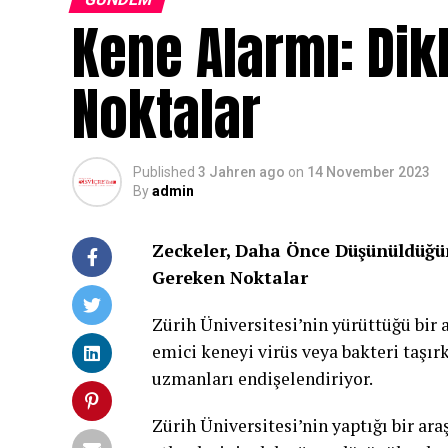
Kene Alarmı: Dik
Noktalar
Published
3 Jahren ago
on
14 November 2023
By
admin
Zeckeler, Daha Önce Düşünüldüğün
Gereken Noktalar
Zürih Üniversitesi’nin yürüttüğü bir 
emici keneyi virüs veya bakteri taşır
uzmanları endişelendiriyor.
Zürih Üniversitesi’nin yaptığı bir ara