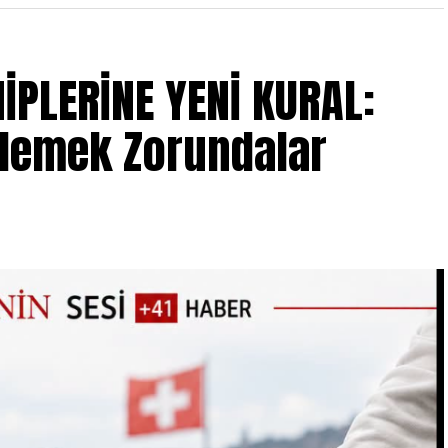
or seviyesinin tüketici sağlığını riske atabileceği
cini başlattı.
İPLERİNE YENİ KURAL:
izlemek Zorundalar
lerine sahip ürünlerin geri çağırma kapsamında
rsiniz