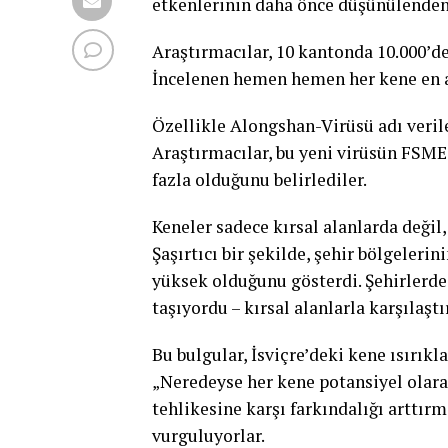
etkenlerinin daha önce düşünülenden
Araştırmacılar, 10 kantonda 10.000’de
İncelenen hemen hemen her kene en az 
Özellikle Alongshan-Virüsü adı verile
Araştırmacılar, bu yeni virüsün FSME
fazla olduğunu belirlediler.
Keneler sadece kırsal alanlarda değil
Şaşırtıcı bir şekilde, şehir bölgeleri
yüksek olduğunu gösterdi. Şehirlerde
taşıyordu – kırsal alanlarla karşılaşt
Bu bulgular, İsviçre’deki kene ısırık
„Neredeyse her kene potansiyel olarak
tehlikesine karşı farkındalığı arttır
vurguluyorlar.