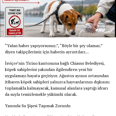
* Şişe: 200 ml
* Son tüketim tarihi: 31 Temmuz 2027
* Kızılay Elma Aromalı Gazlı İçecek
* Şişe: 200 ml
* Son tüketim tarihi: 20 Şubat 2027
Yetkililer, yalnızca bu son tüketim tarihlerine sahip
“Yalan haber yapıyorsunuz.”, “Böyle bir şey olamaz.”
ürünlerin geri çağırma kapsamında olduğunu belirtti.
diyen takipçilerimiz için haberin ayrıntıları…
Ürünleri tüketmeyin, fişsiz de iade edebilirsiniz
İsviçre’nin Ticino kantonuna bağlı Chiasso Belediyesi,
Akar Swiss AG, tüketicilerden belirtilen ürünleri
köpek sahiplerini yakından ilgilendiren yeni bir
kesinlikle tüketmemelerini istedi. Geri çağırma
uygulamayı hayata geçiriyor. Ağustos ayının ortasından
kapsamındaki içecekler, satın alma fişi ibraz edilmeden
itibaren köpek sahipleri yalnızca hayvanlarının dışkısını
satın alındıkları market veya satış noktasına teslim
toplamakla kalmayacak, kamusal alanlara yaptığı idrarı
edilebilecek. Ürün bedeli tüketicilere tam olarak iade
da suyla temizlemekle yükümlü olacak.
edilecek.
Yanında Su Şişesi Taşımak Zorunlu
Şirket, geri çağırmanın tamamen önleyici bir güvenlik