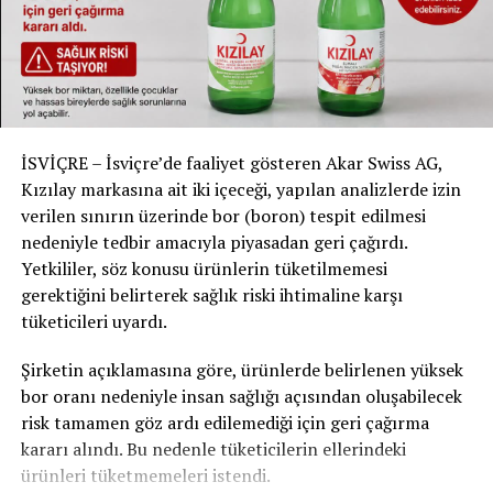
bulunabilir; nihai kararlar ise belediyelere bırakılmıştır.
Belediyeler, aileler için uygun fiyatları sağlarken kendi
mali dengelerini de korumak zorunda kalacak.
#Zürich #SınıfKampları #FiyatDenetimi
#StefanMeierhans #Eğitim #İsviçre #Haberler
#SonDakika #Schweiz #Suisse #Svizzera
İSVİÇRE – İsviçre’de faaliyet gösteren Akar Swiss AG,
Kızılay markasına ait iki içeceği, yapılan analizlerde izin
verilen sınırın üzerinde bor (boron) tespit edilmesi
RELATED TOPICS:
nedeniyle tedbir amacıyla piyasadan geri çağırdı.
UP NEXT
Yetkililer, söz konusu ürünlerin tüketilmemesi
BRAUNSCHWEIG’DE ŞOK EDİCİ TECAVÜZ OLAYI: 15
gerektiğini belirterek sağlık riski ihtimaline karşı
YAŞINDAN GENÇ, 12 YAŞINDAKİ KIZA TECAVÜZLE
tüketicileri uyardı.
SUÇLANIYOR
DON'T MISS
Şirketin açıklamasına göre, ürünlerde belirlenen yüksek
İŞ VE EĞİTİM ATÖLYESİ HORW’DAN LUZERN’E TAŞINIYOR
bor oranı nedeniyle insan sağlığı açısından oluşabilecek
risk tamamen göz ardı edilemediği için geri çağırma
kararı alındı. Bu nedenle tüketicilerin ellerindeki
ürünleri tüketmemeleri istendi.