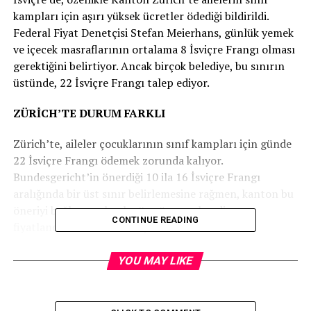
kampları için aşırı yüksek ücretler ödediği bildirildi.
Federal Fiyat Denetçisi Stefan Meierhans, günlük yemek
ve içecek masraflarının ortalama 8 İsviçre Frangı olması
gerektiğini belirtiyor. Ancak birçok belediye, bu sınırın
üstünde, 22 İsviçre Frangı talep ediyor.
ZÜRİCH’TE DURUM FARKLI
Zürich’te, aileler çocuklarının sınıf kampları için günde
22 İsviçre Frangı ödemek zorunda kalıyor.
Bundesgericht’in önerdiği 10 ila 16 İsviçre Frangı
aralığında bir üst sınır belirlemesine rağmen, kanton bu
öneriyi bağlayıcı olarak görmüyor ve kendi
CONTINUE READING
fiyatlandırmasını sürdürüyor.
FİYAT DÜZENLEMELERİ YETERSİZ
YOU MAY LIKE
Zürich’in Kamu Okulları Dairesi, sınıf kampı ücretleri
için üst sınır olarak bu rakamı belirlese de, gerçek