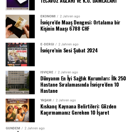
TECAVÜZ AĞLARI VE K.O. DAMLALARI
EKONOMI
2 Jahren ago
İsviçre’de Maaş Dengesi: Ortalama bir
Kişinin Maaşı 6788 CHF
E-DERGI
2 Jahren ago
İsviçre’nin Sesi Şubat 2024
İSVIÇRE
2 Jahren ago
Dünyanın En İyi Sağlık Kurumları: İlk 250
Hastane Sıralamasında İsviçre’den 10
Hastane
YAŞAM
2 Jahren ago
Kıskanç Kaynana Belirtileri: Gözden
Kaçırmamanız Gereken 10 İşaret
GÜNDEM
2 Jahren ago