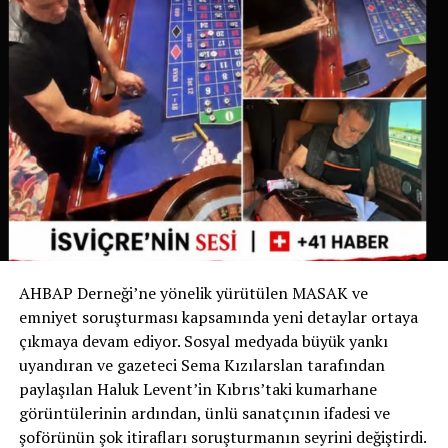
belirgin hale gelmesi üzerine belediye bu uygulamayı
yürürlüğe koyma kararı aldı.
İsviçre’de Bir İlk
İsviçre devlet televizyonu RSI‘nin haberine göre bu
uygulama yalnızca Ticino’da değil, İsviçre genelinde de
bir ilk olma özelliği taşıyor. Bugüne kadar köpek sahipleri
yalnızca dışkıyı temizlemekle yükümlüyken, Chiasso
Belediyesi bu zorunluluğu idrarı da kapsayacak şekilde
genişleten ilk belediye oldu.
AHBAP Derneği’ne yönelik yürütülen MASAK ve
Yetkililer, uygulamanın başarılı olması halinde benzer
emniyet soruşturması kapsamında yeni detaylar ortaya
düzenlemelerin diğer İsviçre belediyelerinde de
çıkmaya devam ediyor. Sosyal medyada büyük yankı
gündeme gelebileceğini belirtiyor.
uyandıran ve gazeteci Sema Kızılarslan tarafından
paylaşılan Haluk Levent’in Kıbrıs’taki kumarhane
Sizce bu uygulama tüm İsviçre’de uygulanmalı mı?
görüntülerinin ardından, ünlü sanatçının ifadesi ve
Görüşlerinizi yorumlarda paylaşabilirsiniz.
şoförünün şok itirafları soruşturmanın seyrini değiştirdi.