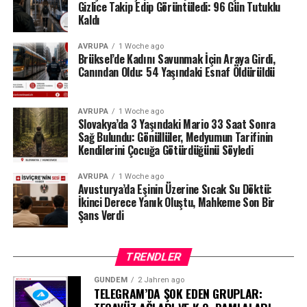
tarafından da düzenli olarak denetlendiğini hatırlattı.
Gizlice Takip Edip Görüntüledi: 96 Gün Tutuklu
Kaldı
Milyonlarca liralık para transferleri ve şoförün iddiaları
AVRUPA
1 Woche ago
üzerinden derinleşen soruşturmada gözler, yargı
Brüksel’de Kadını Savunmak İçin Araya Girdi,
makamlarının atacağı bir sonraki adıma çevrilmiş
Canından Oldu: 54 Yaşındaki Esnaf Öldürüldü
durumda.
#ahbap
#turkiye
#sondakika
AVRUPA
1 Woche ago
Slovakya’da 3 Yaşındaki Mario 33 Saat Sonra
Sağ Bulundu: Gönüllüler, Medyumun Tarifinin
Kendilerini Çocuğa Götürdüğünü Söyledi
AVRUPA
1 Woche ago
Avusturya’da Eşinin Üzerine Sıcak Su Döktü:
İkinci Derece Yanık Oluştu, Mahkeme Son Bir
Şans Verdi
TRENDLER
GÜNDEM
2 Jahren ago
TELEGRAM’DA ŞOK EDEN GRUPLAR: