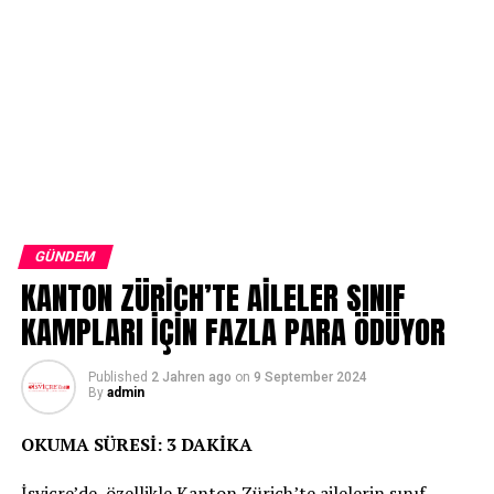
GÜNDEM
KANTON ZÜRİCH’TE AİLELER SINIF
KAMPLARI İÇİN FAZLA PARA ÖDÜYOR
Published
2 Jahren ago
on
9 September 2024
By
admin
OKUMA SÜRESİ: 3 DAKİKA
İsviçre’de, özellikle Kanton Zürich’te ailelerin sınıf