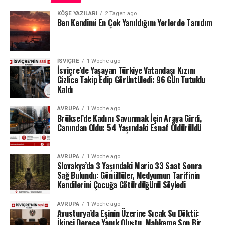
durdurdu.
KÖŞE YAZILARI
2 Tagen ago
Ben Kendimi En Çok Yanıldığım Yerlerde Tanıdım
Hâkim ayrıca bir kişinin göğüs bölgesinde ikinci derece
yanıklara neden olmasının ciddi sonuçları bulunduğunu,
yaralanmanın görünüm açısından da önemli etkiler
yaratabileceğini vurguladı.
İSVIÇRE
1 Woche ago
İsviçre’de Yaşayan Türkiye Vatandaşı Kızını
Gizlice Takip Edip Görüntüledi: 96 Gün Tutuklu
Doktorların değerlendirmesine göre ise kadının
Kaldı
yaralarının kalıcı iz bırakmadan iyileşmesi bekleniyor.
AVRUPA
1 Woche ago
Tazminat ve temas yasağı takip edilecek
Brüksel’de Kadını Savunmak İçin Araya Girdi,
Canından Oldu: 54 Yaşındaki Esnaf Öldürüldü
Yargılamanın geçici olarak durdurulması, sürecin
tamamen kapandığı anlamına gelmiyor. Denetimli
AVRUPA
1 Woche ago
serbestlik birimi, sanığın taahhüt ettiği tazminatı ödeyip
Slovakya’da 3 Yaşındaki Mario 33 Saat Sonra
Sağ Bulundu: Gönüllüler, Medyumun Tarifinin
ödemediğini kontrol edecek.
Kendilerini Çocuğa Götürdüğünü Söyledi
Kadının sanıkla artık iletişim kurulmasını istemediği de
AVRUPA
1 Woche ago
mahkemeye bildirildi. Bu nedenle 31 yaşındaki erkeğin
Avusturya’da Eşinin Üzerine Sıcak Su Döktü:
söz konusu talebe uyup uymadığı da denetlenecek. Çiftin
İkinci Derece Yanık Oluştu, Mahkeme Son Bir