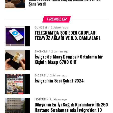
Şans Verdi
ortak çocuğuyla ilgili ise ayrı bir görüşme
düzenlemesinin bulunduğu belirtildi.
TRENDLER
GÜNDEM
2 Jahren ago
TELEGRAM’DA ŞOK EDEN GRUPLAR:
TECAVÜZ AĞLARI VE K.O. DAMLALARI
EKONOMI
2 Jahren ago
İsviçre’de Maaş Dengesi: Ortalama bir
Kişinin Maaşı 6788 CHF
E-DERGI
2 Jahren ago
İsviçre’nin Sesi Şubat 2024
İSVIÇRE
2 Jahren ago
Dünyanın En İyi Sağlık Kurumları: İlk 250
Hastane Sıralamasında İsviçre’den 10