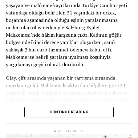
kamerasının açık olduğunu ve Rene ile sürekli bağlantıda
yaşayan ve mahkeme kayıtlarında Türkiye Cumhuriyeti
kaldıklarını söyledi. Gönüllülerin anlatımına göre grup,
vatandaşı olduğu belirtilen 31 yaşındaki bir erkek,
verilen yönlendirmeleri takip etti ve sonunda Mario’yu
boşanma aşamasında olduğu eşinin yaralanmasına
tarif edilen bölgedeki çalılıkların arasında sağ buldu.
neden olan olay nedeniyle Salzburg Eyalet
Mahkemesi’nde hâkim karşısına çıktı. Kadının göğüs
Ancak medyumun çocuğun bulunmasındaki rolüne
bölgesinde ikinci derece yanıklar oluşurken, sanık
ilişkin anlatımın aramaya katılan gönüllülerin
yaklaşık 2 bin euro tazminat ödemeyi kabul etti.
ifadelerine dayandığını özellikle belirtmek gerekiyor.
Mahkeme ise belirli şartlara uyulması koşuluyla
Medyumluk yoluyla kayıp kişilerin yerinin
yargılamayı geçici olarak durdurdu.
belirlenebildiğini ortaya koyan bilimsel olarak kabul
edilmiş bir yöntem bulunmuyor.
Olay, çift arasında yaşanan bir tartışma sırasında
meydana geldi. Mahkemede aktarılan bilgilere göre 31
Kesin olan ise 3 yaşındaki Mario’nun yaklaşık 33 saat
yaşındaki sanık, tartışma sırasında içinde temizlik suyu
süren aramanın ardından sağ bulunması ve ailesine
bulunan bir kovayı eşine doğru fırlattı. Kovadaki sıcak su
kavuşması.
kadının üzerine döküldü.
CONTINUE READING
Kaynak: Nový Čas
Doktorların tespitine göre kadın, özellikle göğüs
bölgesinde ikinci derece yanıklara maruz kaldı.
ADVERTISEMENT