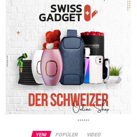
“Suyun sıcak olduğunu bilmiyordum”
Sanık mahkemede kovadaki suyun sıcak olduğunu
bilmediğini savundu. Suyun sıcak olduğunu fark ettiğinde
kendisinin de büyük şaşkınlık yaşadığını söyleyen adam,
olayın hemen ardından sağlık ekiplerini aradığını
belirtti.
Boşanma sürecindeki çiftin ortak bir çocuğunun
bulunduğu bildirildi. Sanık duruşmada eyleminin
sorumluluğunu üstlendi ve eşinin yaşadığı yaralanma
nedeniyle yaklaşık 2 bin euro tazminat ödemeyi kabul
etti.
Hâkim: “Size son bir şans veriyoruz”
Mahkeme, sanığın kovadaki suyun sıcak olduğunu
bilmediğine ilişkin savunmasını inandırıcı buldu. Hâkim,
sanığa “son bir şans” verildiğini belirterek davayı şimdilik
YENI
POPÜLER
VIDEO