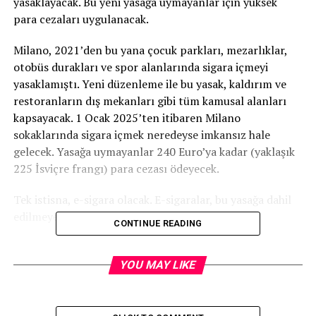
yasaklayacak. Bu yeni yasağa uymayanlar için yüksek
para cezaları uygulanacak.
Milano, 2021’den bu yana çocuk parkları, mezarlıklar,
otobüs durakları ve spor alanlarında sigara içmeyi
yasaklamıştı. Yeni düzenleme ile bu yasak, kaldırım ve
restoranların dış mekanları gibi tüm kamusal alanları
kapsayacak. 1 Ocak 2025’ten itibaren Milano
sokaklarında sigara içmek neredeyse imkansız hale
gelecek. Yasağa uymayanlar 240 Euro’ya kadar (yaklaşık
225 İsviçre frangı) para cezası ödeyecek.
Tek istisna, e-sigara olacak. E-sigaralar, bu yasağa dahil
edilmeyecek ve kullanılmaya devam edilebilecek.
CONTINUE READING
Milano, İtalya’da kötü hava kalitesiyle bilinen
şehirlerden biri. Çevre ajansı ARPA Lombardia’ya göre,
YOU MAY LIKE
sigara içmek Milano’daki ince partikül madde
emisyonlarının yüzde yedisinden sorumlu. Ayrıca, her yıl
yaklaşık 9.000 kişi, sigara kullanımının neden olduğu