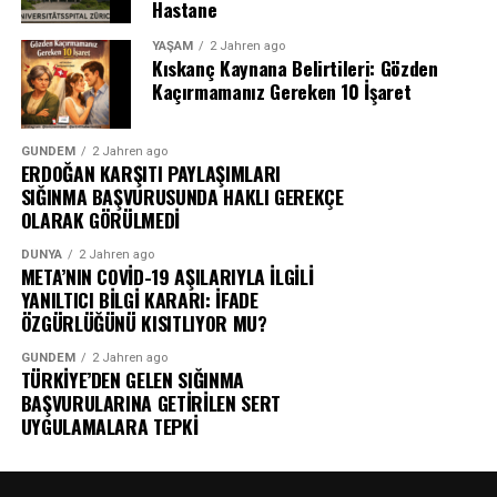
Hastane
YAŞAM
2 Jahren ago
Kıskanç Kaynana Belirtileri: Gözden
Kaçırmamanız Gereken 10 İşaret
GÜNDEM
2 Jahren ago
ERDOĞAN KARŞITI PAYLAŞIMLARI
SIĞINMA BAŞVURUSUNDA HAKLI GEREKÇE
OLARAK GÖRÜLMEDİ
DÜNYA
2 Jahren ago
META’NIN COVİD-19 AŞILARIYLA İLGİLİ
YANILTICI BİLGİ KARARI: İFADE
ÖZGÜRLÜĞÜNÜ KISITLIYOR MU?
GÜNDEM
2 Jahren ago
TÜRKİYE’DEN GELEN SIĞINMA
BAŞVURULARINA GETİRİLEN SERT
UYGULAMALARA TEPKİ