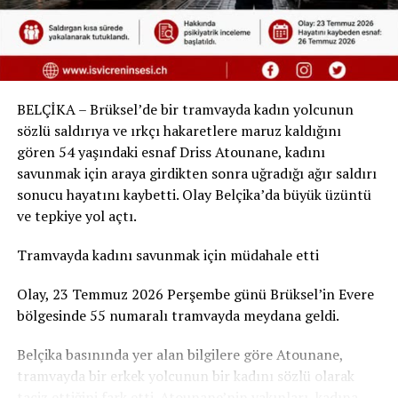
BELÇİKA – Brüksel’de bir tramvayda kadın yolcunun
sözlü saldırıya ve ırkçı hakaretlere maruz kaldığını
gören 54 yaşındaki esnaf Driss Atounane, kadını
savunmak için araya girdikten sonra uğradığı ağır saldırı
sonucu hayatını kaybetti. Olay Belçika’da büyük üzüntü
ve tepkiye yol açtı.
Tramvayda kadını savunmak için müdahale etti
Olay, 23 Temmuz 2026 Perşembe günü Brüksel’in Evere
bölgesinde 55 numaralı tramvayda meydana geldi.
Belçika basınında yer alan bilgilere göre Atounane,
tramvayda bir erkek yolcunun bir kadını sözlü olarak
taciz ettiğini fark etti. Atounane’nin yakınları, kadına