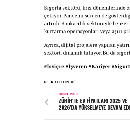
Sigorta sektörü, kriz dönemlerinde b
çekiyor. Pandemi sürecinde gösterdiği
artırdı. Bankacılık sektörüyle benze
kurtarma operasyonları veya aşırı p
Ayrıca, dijital projelere yapılan yatı
sektörü dinamik tutuyor. Bu da sigorta
#İsviçre #İşveren #Kariyer #Sigo
RELATED TOPICS:
DON'T MISS
ZÜRİH’TE EV FİYATLARI 2025 VE
2026’DA YÜKSELMEYE DEVAM ED