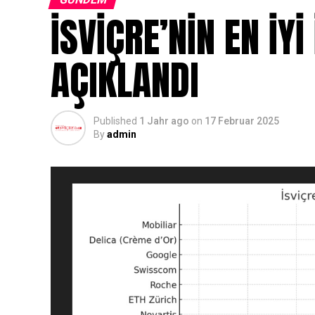
İSVİÇRE’NİN EN İY
AÇIKLANDI
Published
1 Jahr ago
on
17 Februar 2025
By
admin