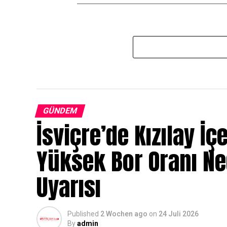
GÜNDEM
İsviçre’de Kızılay İç
Yüksek Bor Oranı N
Uyarısı
Published
2 Wochen ago
on
24 Juli 2026
By
admin