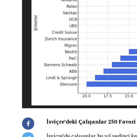
İsviçre’deki Çalışanlar 250 Favori 
İsviçre’de çalışanlar, bu yıl yedinci k