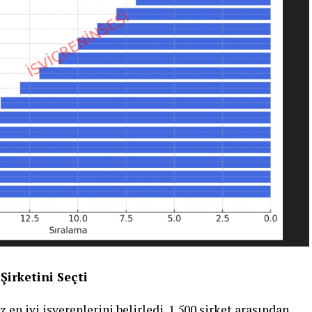
Şirketini Seçti
ez en iyi işverenlerini belirledi. 1.500 şirket arasından