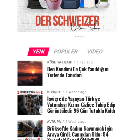
YENI
POPÜLER
VIDEO
KÖŞE YAZILARI
1 Tag ago
Ben Kendimi En Çok Yanıldığım
Yerlerde Tanıdım
İSVIÇRE
1 Woche ago
İsviçre’de Yaşayan Türkiye
Vatandaşı Kızını Gizlice Takip Edip
Görüntüledi: 96 Gün Tutuklu Kaldı
AVRUPA
1 Woche ago
Brüksel’de Kadını Savunmak İçin
Araya Girdi, Canından Oldu: 54