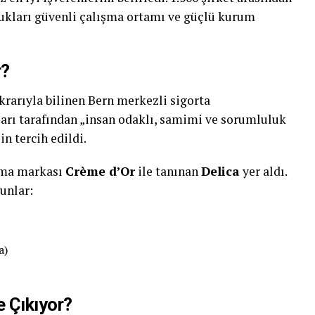
ndukları güvenli çalışma ortamı ve güçlü kurum
r?
ikrarıyla bilinen Bern merkezli sigorta
nları tarafından „insan odaklı, samimi ve sorumluluk
n tercih edildi.
urma markası
Crème d’Or
ile tanınan
Delica
yer aldı.
şunlar:
a)
 Çıkıyor?