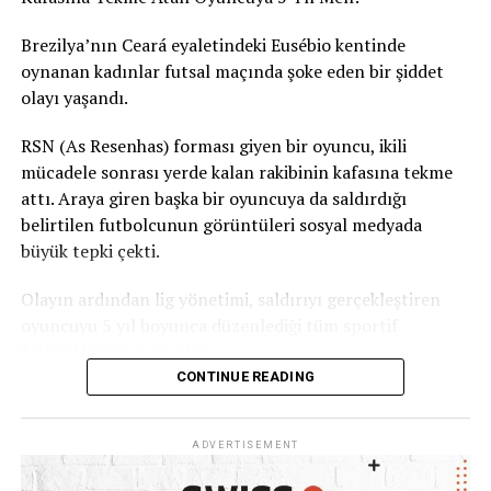
Brezilya’nın Ceará eyaletindeki Eusébio kentinde
oynanan kadınlar futsal maçında şoke eden bir şiddet
olayı yaşandı.
RSN (As Resenhas) forması giyen bir oyuncu, ikili
mücadele sonrası yerde kalan rakibinin kafasına tekme
attı. Araya giren başka bir oyuncuya da saldırdığı
belirtilen futbolcunun görüntüleri sosyal medyada
büyük tepki çekti.
Olayın ardından lig yönetimi, saldırıyı gerçekleştiren
oyuncuyu 5 yıl boyunca düzenlediği tüm sportif
faaliyetlerden men etti.
CONTINUE READING
Ceará Sivil Polisi de olayla ilgili soruşturma başlattı.
ADVERTISEMENT