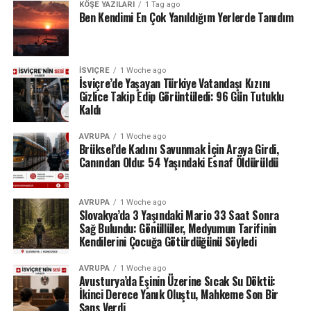
KÖŞE YAZILARI
1 Tag ago
Ben Kendimi En Çok Yanıldığım Yerlerde Tanıdım
İSVIÇRE
1 Woche ago
İsviçre’de Yaşayan Türkiye Vatandaşı Kızını
Gizlice Takip Edip Görüntüledi: 96 Gün Tutuklu
Kaldı
AVRUPA
1 Woche ago
Brüksel’de Kadını Savunmak İçin Araya Girdi,
Canından Oldu: 54 Yaşındaki Esnaf Öldürüldü
AVRUPA
1 Woche ago
Slovakya’da 3 Yaşındaki Mario 33 Saat Sonra
Sağ Bulundu: Gönüllüler, Medyumun Tarifinin
Kendilerini Çocuğa Götürdüğünü Söyledi
AVRUPA
1 Woche ago
Avusturya’da Eşinin Üzerine Sıcak Su Döktü:
İkinci Derece Yanık Oluştu, Mahkeme Son Bir
Şans Verdi