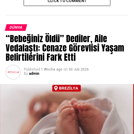
CLICK TO COMMENT
DÜNYA
“Bebeğiniz Öldü” Dediler, Aile
Vedalaştı: Cenaze Görevlisi Yaşam
Belirtilerini Fark Etti
Published
1 Woche ago
on
30 Juli 2026
By
admin