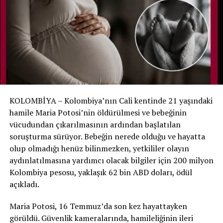
fark etti. Görevlinin anlatımına göre bebek daha sonra
öksürmeye ve nefes almaya çalışır gibi sesler çıkarmaya
başladı.
Bunun üzerine hastane ekibine hemen haber verildi.
Noah yeniden muayene edildi ve yaşam belirtilerinin
bulunduğu belirlenerek yenidoğan yoğun bakımına geri
alındı.
KOLOMBİYA – Kolombiya’nın Cali kentinde 21 yaşındaki
Aile hastaneyi suçlamıyor
hamile Maria Potosi’nin öldürülmesi ve bebeğinin
vücudundan çıkarılmasının ardından başlatılan
Hastane, ölüm tespitinde gerekli tıbbi ve yasal
soruşturma sürüyor. Bebeğin nerede olduğu ve hayatta
prosedürlerin uygulandığını ve mevcut bulgular ışığında
olup olmadığı henüz bilinmezken, yetkililer olayın
bir ihmal tespit edilmediğini açıkladı. Noah’ın annesi de
aydınlatılmasına yardımcı olacak bilgiler için 200 milyon
hastane personelinin oğlunu kurtarmak için yoğun çaba
Kolombiya pesosu, yaklaşık 62 bin ABD doları, ödül
gösterdiğini belirterek sağlık ekibini suçlamadıklarını
açıkladı.
söyledi.
Maria Potosi, 16 Temmuz’da son kez hayattayken
Noah daha sonra tedavisinin devamı için Bauru’daki São
görüldü. Güvenlik kameralarında, hamileliğinin ileri
Paulo Üniversitesi’ne bağlı uzman hastaneye nakledildi.