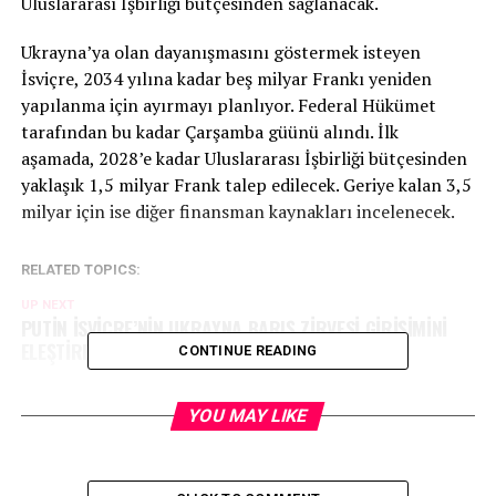
Uluslararası İşbirliği bütçesinden sağlanacak.
Ukrayna’ya olan dayanışmasını göstermek isteyen
İsviçre, 2034 yılına kadar beş milyar Frankı yeniden
yapılanma için ayırmayı planlıyor. Federal Hükümet
tarafından bu kadar Çarşamba güünü alındı. İlk
aşamada, 2028’e kadar Uluslararası İşbirliği bütçesinden
yaklaşık 1,5 milyar Frank talep edilecek. Geriye kalan 3,5
milyar için ise diğer finansman kaynakları incelenecek.
RELATED TOPICS:
UP NEXT
PUTİN İSVİÇRE’NİN UKRAYNA BARIŞ ZİRVESİ GİRİŞİMİNİ
ELEŞTİRDİ
CONTINUE READING
DON'T MISS
Luzern Okulu’nun Hindistan Seyahati’ne Tepjiler Yağdı
YOU MAY LIKE