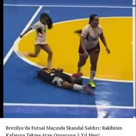
bebeği almak amacıyla işlenmiş olabileceği ihtimali
araştırılıyor. Ancak bunun henüz kanıtlanmış bir sonuç
değil, soruşturma kapsamında değerlendirilen bir ihtimal
olduğu belirtiliyor.
Ailenin açıklamasına göre Potosi bir kız çocuğu
bekliyordu. 12 Ağustos’ta dünyaya gelmesi beklenen
bebeğe “Alahia” adı verilmişti.
Maria Potosi toprağa verilirken soruşturmanın en
önemli sorusu hâlâ yanıt bekliyor: Alahia nerede ve
hayatta mı?
Brezilya’da Futsal Maçında Skandal Saldırı: Rakibinin
Kafasına Tekme Atan Oyuncuya 5 Yıl Men!