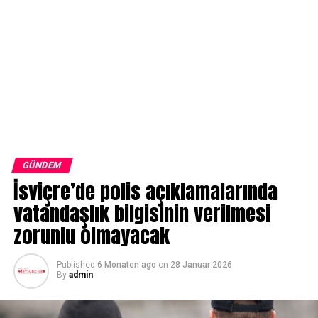
GÜNDEM
İsviçre’de polis açıklamalarında
vatandaşlık bilgisinin verilmesi
zorunlu olmayacak
Published
6 Monaten ago
on
28 Januar 2026
By
admin