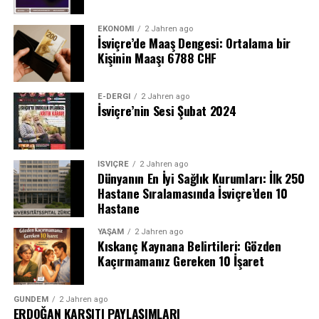
EKONOMI
2 Jahren ago
İsviçre’de Maaş Dengesi: Ortalama bir
Kişinin Maaşı 6788 CHF
E-DERGI
2 Jahren ago
İsviçre’nin Sesi Şubat 2024
İSVIÇRE
2 Jahren ago
Dünyanın En İyi Sağlık Kurumları: İlk 250
Hastane Sıralamasında İsviçre’den 10
Hastane
YAŞAM
2 Jahren ago
Kıskanç Kaynana Belirtileri: Gözden
Kaçırmamanız Gereken 10 İşaret
GÜNDEM
2 Jahren ago
ERDOĞAN KARŞITI PAYLAŞIMLARI