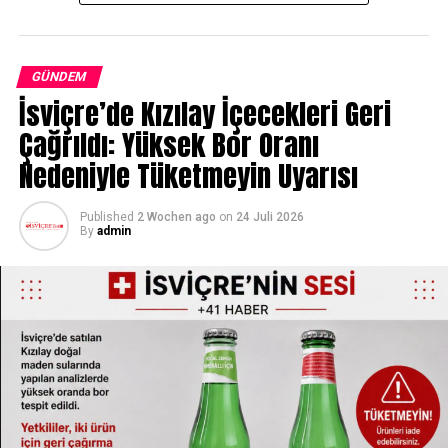
İsviçre’de ayrılık ve aile içi şiddet durumlarında silahlara
geçici el koyma önerisi
DON'T MISS
GÜNDEM
Ocak Ayında Boşanma Başvuruları Artıyor
İsviçre’de Kızılay İçecekleri Geri
Çağrıldı: Yüksek Bor Oranı
Nedeniyle Tüketmeyin Uyarısı
Published
2 Wochen ago
on
24 Juli 2026
By
admin