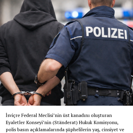
İsviçre Federal Meclisi’nin üst kanadını oluşturan
Eyaletler Konseyi’nin (Ständerat) Hukuk Komisyonu,
polis basın açıklamalarında şüphelilerin yaş, cinsiyet ve