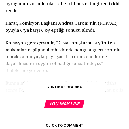
uyruğunun zorunlu olarak belirtilmesini öngören teklifi
reddetti.
Karar, Komisyon Başkanı Andrea Caroni’nin (FDP/AR)
oyuyla 6’ya karşı 6 oy eşitliği sonucu alındı.
Komisyon gerekçesinde, “Ceza soruşturması yürüten
makamların, şüpheliler hakkında hangi bilgileri zorunlu
olarak kamuoyuyla paylaşacaklarının kendilerine
dayatılmasının uygun olmadığı kanaatindeyiz.”
ifadelerine yer verdi.
Bununla birlikte komisyon, söz konusu bilgilerin daha
CONTINUE READING
sonra Federal İstatistik Ofisi tarafından hazırlanan polis
suç istatistikleri ile ceza kararlarına ilişkin resmi
istatistiklerde yer almasını olumlu karşıladığını bildirdi.
YOU MAY LIKE
RELATED TOPICS:
CLICK TO COMMENT
UP NEXT