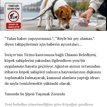
* Şişe: 200 ml
* Son tüketim tarihi: 31 Temmuz 2027
* Kızılay Elma Aromalı Gazlı İçecek
* Şişe: 200 ml
* Son tüketim tarihi: 20 Şubat 2027
Yetkililer, yalnızca bu son tüketim tarihlerine sahip
“Yalan haber yapıyorsunuz.”, “Böyle bir şey olamaz.”
ürünlerin geri çağırma kapsamında olduğunu belirtti.
diyen takipçilerimiz için haberin ayrıntıları…
Ürünleri tüketmeyin, fişsiz de iade edebilirsiniz
İsviçre’nin Ticino kantonuna bağlı Chiasso Belediyesi,
Akar Swiss AG, tüketicilerden belirtilen ürünleri
köpek sahiplerini yakından ilgilendiren yeni bir
kesinlikle tüketmemelerini istedi. Geri çağırma
uygulamayı hayata geçiriyor. Ağustos ayının ortasından
kapsamındaki içecekler, satın alma fişi ibraz edilmeden
itibaren köpek sahipleri yalnızca hayvanlarının dışkısını
satın alındıkları market veya satış noktasına teslim
toplamakla kalmayacak, kamusal alanlara yaptığı idrarı
edilebilecek. Ürün bedeli tüketicilere tam olarak iade
da suyla temizlemekle yükümlü olacak.
edilecek.
Yanında Su Şişesi Taşımak Zorunlu
Şirket, geri çağırmanın tamamen önleyici bir güvenlik
Yeni belediye yönetmeliğine göre köpeğini gezdiren
tedbiri olduğunu vurgulayarak, elinde belirtilen