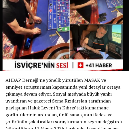
belirgin hale gelmesi üzerine belediye bu uygulamayı
yürürlüğe koyma kararı aldı.
İsviçre’de Bir İlk
İsviçre devlet televizyonu RSI‘nin haberine göre bu
uygulama yalnızca Ticino’da değil, İsviçre genelinde de
bir ilk olma özelliği taşıyor. Bugüne kadar köpek sahipleri
yalnızca dışkıyı temizlemekle yükümlüyken, Chiasso
Belediyesi bu zorunluluğu idrarı da kapsayacak şekilde
genişleten ilk belediye oldu.
AHBAP Derneği’ne yönelik yürütülen MASAK ve
Yetkililer, uygulamanın başarılı olması halinde benzer
emniyet soruşturması kapsamında yeni detaylar ortaya
düzenlemelerin diğer İsviçre belediyelerinde de
çıkmaya devam ediyor. Sosyal medyada büyük yankı
gündeme gelebileceğini belirtiyor.
uyandıran ve gazeteci Sema Kızılarslan tarafından
paylaşılan Haluk Levent’in Kıbrıs’taki kumarhane
Sizce bu uygulama tüm İsviçre’de uygulanmalı mı?
görüntülerinin ardından, ünlü sanatçının ifadesi ve
Görüşlerinizi yorumlarda paylaşabilirsiniz.
şoförünün şok itirafları soruşturmanın seyrini değiştirdi.
Görüntülerin 11 Mayıs 2026 tarihinde, Levent’in adaya