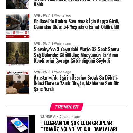
Kaldı
Milyonlarca liralık para transferleri ve şoförün iddiaları
AVRUPA
1 Woche ago
üzerinden derinleşen soruşturmada gözler, yargı
Brüksel’de Kadını Savunmak İçin Araya Girdi,
makamlarının atacağı bir sonraki adıma çevrilmiş
Canından Oldu: 54 Yaşındaki Esnaf Öldürüldü
durumda.
#ahbap
#turkiye
#sondakika
AVRUPA
1 Woche ago
Slovakya’da 3 Yaşındaki Mario 33 Saat Sonra
Sağ Bulundu: Gönüllüler, Medyumun Tarifinin
Kendilerini Çocuğa Götürdüğünü Söyledi
AVRUPA
1 Woche ago
Avusturya’da Eşinin Üzerine Sıcak Su Döktü:
İkinci Derece Yanık Oluştu, Mahkeme Son Bir
Şans Verdi
TRENDLER
GÜNDEM
2 Jahren ago
TELEGRAM’DA ŞOK EDEN GRUPLAR:
TECAVÜZ AĞLARI VE K.O. DAMLALARI