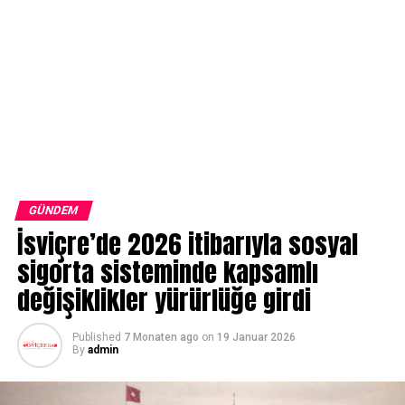
GÜNDEM
İsviçre’de 2026 itibarıyla sosyal
sigorta sisteminde kapsamlı
değişiklikler yürürlüğe girdi
Published
7 Monaten ago
on
19 Januar 2026
By
admin