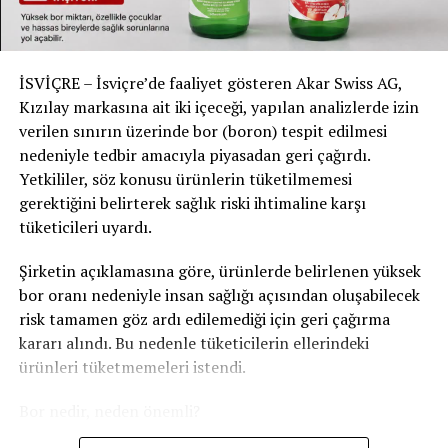
artırılıyor. Buna göre 1962 doğumlu kadınlar 2026
yılında 64 yıl 6 ay yaşında emekli olabilecek.
Reformdan etkilenen kadınlara, gelir kaybını telafi
İSVİÇRE – İsviçre’de faaliyet gösteren Akar Swiss AG,
etmek amacıyla ömür boyu aylık en fazla 80 İsviçre
Kızılay markasına ait iki içeceği, yapılan analizlerde izin
frangı ek ödeme yapılacak. Daha erken emekliliği tercih
verilen sınırın üzerinde bor (boron) tespit edilmesi
edenler ise aylık maaşlarında kesintiyle karşı karşıya
nedeniyle tedbir amacıyla piyasadan geri çağırdı.
kalacak.
Yetkililer, söz konusu ürünlerin tüketilmemesi
gerektiğini belirterek sağlık riski ihtimaline karşı
Kültür ve medya sektörüne yeni
tüketicileri uyardı.
sigorta kapsamı
Şirketin açıklamasına göre, ürünlerde belirlenen yüksek
bor oranı nedeniyle insan sağlığı açısından oluşabilecek
2026 itibarıyla kültür ve medya sektöründe kısa süreli
risk tamamen göz ardı edilemediği için geri çağırma
veya düşük gelirli çalışanlar için sosyal güvenlik kapsamı
kararı alındı. Bu nedenle tüketicilerin ellerindeki
genişletildi.
ürünleri tüketmemeleri istendi.
Korolar, müzeler, tasarım şirketleri ile dijital ve basılı
Bor nedir, neden önemli?
medya kuruluşlarında çalışan kişiler artık ilk