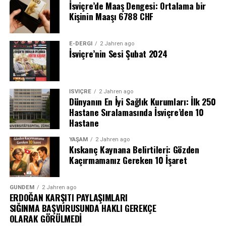
İsviçre’de Maaş Dengesi: Ortalama bir
Kişinin Maaşı 6788 CHF
E-DERGI
2 Jahren ago
İsviçre’nin Sesi Şubat 2024
İSVIÇRE
2 Jahren ago
Dünyanın En İyi Sağlık Kurumları: İlk 250
Hastane Sıralamasında İsviçre’den 10
Hastane
YAŞAM
2 Jahren ago
Kıskanç Kaynana Belirtileri: Gözden
Kaçırmamanız Gereken 10 İşaret
GÜNDEM
2 Jahren ago
ERDOĞAN KARŞITI PAYLAŞIMLARI
SIĞINMA BAŞVURUSUNDA HAKLI GEREKÇE
OLARAK GÖRÜLMEDİ