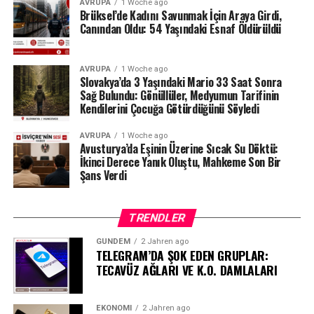
AVRUPA
1 Woche ago
üzerinden derinleşen soruşturmada gözler, yargı
Brüksel’de Kadını Savunmak İçin Araya Girdi,
makamlarının atacağı bir sonraki adıma çevrilmiş
Canından Oldu: 54 Yaşındaki Esnaf Öldürüldü
durumda.
#ahbap
#turkiye
#sondakika
AVRUPA
1 Woche ago
Slovakya’da 3 Yaşındaki Mario 33 Saat Sonra
Sağ Bulundu: Gönüllüler, Medyumun Tarifinin
Kendilerini Çocuğa Götürdüğünü Söyledi
AVRUPA
1 Woche ago
Avusturya’da Eşinin Üzerine Sıcak Su Döktü:
İkinci Derece Yanık Oluştu, Mahkeme Son Bir
Şans Verdi
TRENDLER
GÜNDEM
2 Jahren ago
TELEGRAM’DA ŞOK EDEN GRUPLAR:
TECAVÜZ AĞLARI VE K.O. DAMLALARI
EKONOMI
2 Jahren ago