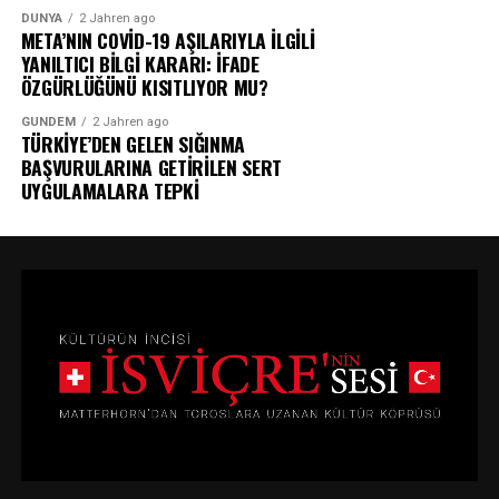
DÜNYA
2 Jahren ago
META’NIN COVİD-19 AŞILARIYLA İLGİLİ
YANILTICI BİLGİ KARARI: İFADE
ÖZGÜRLÜĞÜNÜ KISITLIYOR MU?
GÜNDEM
2 Jahren ago
TÜRKİYE’DEN GELEN SIĞINMA
BAŞVURULARINA GETİRİLEN SERT
UYGULAMALARA TEPKİ