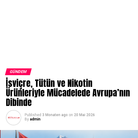
GÜNDEM
İsviçre, Tütün ve Nikotin
Ürünleriyle Mücadelede Avrupa’nın
Dibinde
Published
3 Monaten ago
on
20 Mai 2026
By
admin