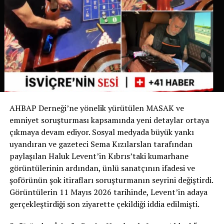
İsviçre’de Bir İlk
İsviçre devlet televizyonu RSI‘nin haberine göre bu
uygulama yalnızca Ticino’da değil, İsviçre genelinde de
bir ilk olma özelliği taşıyor. Bugüne kadar köpek sahipleri
yalnızca dışkıyı temizlemekle yükümlüyken, Chiasso
Belediyesi bu zorunluluğu idrarı da kapsayacak şekilde
genişleten ilk belediye oldu.
AHBAP Derneği’ne yönelik yürütülen MASAK ve
Yetkililer, uygulamanın başarılı olması halinde benzer
emniyet soruşturması kapsamında yeni detaylar ortaya
düzenlemelerin diğer İsviçre belediyelerinde de
çıkmaya devam ediyor. Sosyal medyada büyük yankı
gündeme gelebileceğini belirtiyor.
uyandıran ve gazeteci Sema Kızılarslan tarafından
paylaşılan Haluk Levent’in Kıbrıs’taki kumarhane
Sizce bu uygulama tüm İsviçre’de uygulanmalı mı?
görüntülerinin ardından, ünlü sanatçının ifadesi ve
Görüşlerinizi yorumlarda paylaşabilirsiniz.
şoförünün şok itirafları soruşturmanın seyrini değiştirdi.
Görüntülerin 11 Mayıs 2026 tarihinde, Levent’in adaya
Kaynak: İsviçre Devlet Televizyonu RSI
gerçekleştirdiği son ziyarette çekildiği iddia edilmişti.