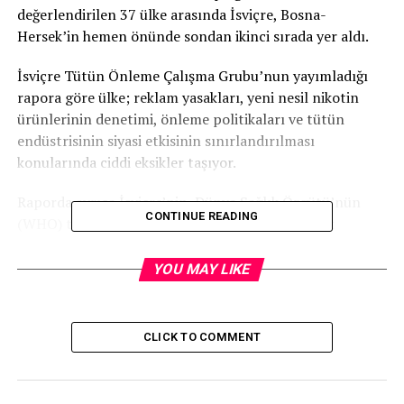
değerlendirilen 37 ülke arasında İsviçre, Bosna-
Hersek’in hemen önünde sondan ikinci sırada yer aldı.
İsviçre Tütün Önleme Çalışma Grubu’nun yayımladığı
rapora göre ülke; reklam yasakları, yeni nesil nikotin
ürünlerinin denetimi, önleme politikaları ve tütün
endüstrisinin siyasi etkisinin sınırlandırılması
konularında ciddi eksikler taşıyor.
Raporda ayrıca İsviçre’nin, Dünya Sağlık Örgütü’nün
CONTINUE READING
(WHO) tütün kullanımının azaltılmasına yönelik
çerçeve sözleşmesini hâlâ onaylamayan tek Avrupa
ülkesi olduğuna dikkat çekildi.
YOU MAY LIKE
Listenin ilk üç sırasında ise İrlanda, Birleşik Krallık ve
Hollanda yer aldı. İsviçre’nin; Doğu Avrupa ve Balkan
CLICK TO COMMENT
ülkeleriyle aynı grupta değerlendirilmesi dikkat çekti.
Uzmanlar, son yıllarda bazı düzenlemeler yapılmasına