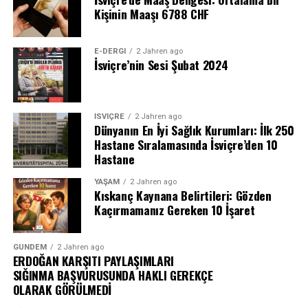
Kişinin Maaşı 6788 CHF
E-DERGI
2 Jahren ago
İsviçre’nin Sesi Şubat 2024
İSVIÇRE
2 Jahren ago
Dünyanın En İyi Sağlık Kurumları: İlk 250
Hastane Sıralamasında İsviçre’den 10
Hastane
YAŞAM
2 Jahren ago
Kıskanç Kaynana Belirtileri: Gözden
Kaçırmamanız Gereken 10 İşaret
GÜNDEM
2 Jahren ago
ERDOĞAN KARŞITI PAYLAŞIMLARI
SIĞINMA BAŞVURUSUNDA HAKLI GEREKÇE
OLARAK GÖRÜLMEDİ