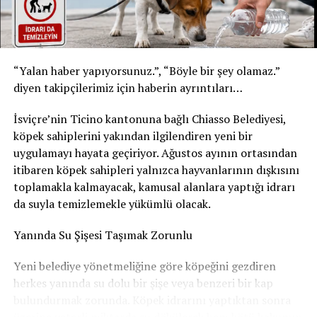
* Şişe: 200 ml
* Son tüketim tarihi: 20 Şubat 2027
Yetkililer, yalnızca bu son tüketim tarihlerine sahip
“Yalan haber yapıyorsunuz.”, “Böyle bir şey olamaz.”
ürünlerin geri çağırma kapsamında olduğunu belirtti.
diyen takipçilerimiz için haberin ayrıntıları…
Ürünleri tüketmeyin, fişsiz de iade edebilirsiniz
İsviçre’nin Ticino kantonuna bağlı Chiasso Belediyesi,
Akar Swiss AG, tüketicilerden belirtilen ürünleri
köpek sahiplerini yakından ilgilendiren yeni bir
kesinlikle tüketmemelerini istedi. Geri çağırma
uygulamayı hayata geçiriyor. Ağustos ayının ortasından
kapsamındaki içecekler, satın alma fişi ibraz edilmeden
itibaren köpek sahipleri yalnızca hayvanlarının dışkısını
satın alındıkları market veya satış noktasına teslim
toplamakla kalmayacak, kamusal alanlara yaptığı idrarı
edilebilecek. Ürün bedeli tüketicilere tam olarak iade
da suyla temizlemekle yükümlü olacak.
edilecek.
Yanında Su Şişesi Taşımak Zorunlu
Şirket, geri çağırmanın tamamen önleyici bir güvenlik
Yeni belediye yönetmeliğine göre köpeğini gezdiren
tedbiri olduğunu vurgulayarak, elinde belirtilen
herkes yanında su dolu bir şişe veya benzeri bir kap
ürünlerden bulunan herkesin en kısa sürede iade işlemini
bulundurmak zorunda. Köpek idrarını yaptıktan sonra
gerçekleştirmesini tavsiye etti.
üzerine yeterli miktarda su dökülerek hem kötü kokunun