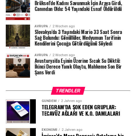
Brüksel’de Kadını Savunmak İçin Araya Girdi,
makamlarının atacağı bir sonraki adıma çevrilmiş
Canından Oldu: 54 Yaşındaki Esnaf Öldürüldü
durumda.
#ahbap
#turkiye
#sondakika
AVRUPA
2 Wochen ago
Slovakya’da 3 Yaşındaki Mario 33 Saat Sonra
Sağ Bulundu: Gönüllüler, Medyumun Tarifinin
Kendilerini Çocuğa Götürdüğünü Söyledi
AVRUPA
2 Wochen ago
Avusturya’da Eşinin Üzerine Sıcak Su Döktü:
İkinci Derece Yanık Oluştu, Mahkeme Son Bir
Şans Verdi
TRENDLER
GÜNDEM
2 Jahren ago
TELEGRAM’DA ŞOK EDEN GRUPLAR:
TECAVÜZ AĞLARI VE K.O. DAMLALARI
EKONOMI
2 Jahren ago
İsviçre’de Maaş Dengesi: Ortalama bir