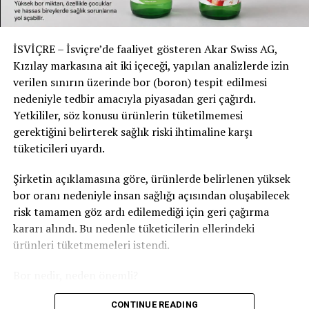
İSVİÇRE – İsviçre’de faaliyet gösteren Akar Swiss AG,
Kızılay markasına ait iki içeceği, yapılan analizlerde izin
verilen sınırın üzerinde bor (boron) tespit edilmesi
nedeniyle tedbir amacıyla piyasadan geri çağırdı.
Yetkililer, söz konusu ürünlerin tüketilmemesi
gerektiğini belirterek sağlık riski ihtimaline karşı
tüketicileri uyardı.
Şirketin açıklamasına göre, ürünlerde belirlenen yüksek
bor oranı nedeniyle insan sağlığı açısından oluşabilecek
risk tamamen göz ardı edilemediği için geri çağırma
kararı alındı. Bu nedenle tüketicilerin ellerindeki
ürünleri tüketmemeleri istendi.
Bor nedir, neden önemli?
Bor, doğada bulunan ve özellikle toprak ile yer altı
CONTINUE READING