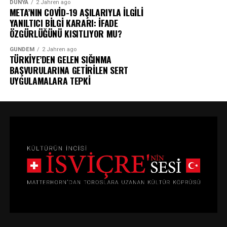
DÜNYA
2 Jahren ago
META’NIN COVİD-19 AŞILARIYLA İLGİLİ
YANILTICI BİLGİ KARARI: İFADE
ÖZGÜRLÜĞÜNÜ KISITLIYOR MU?
GÜNDEM
2 Jahren ago
TÜRKİYE’DEN GELEN SIĞINMA
BAŞVURULARINA GETİRİLEN SERT
UYGULAMALARA TEPKİ