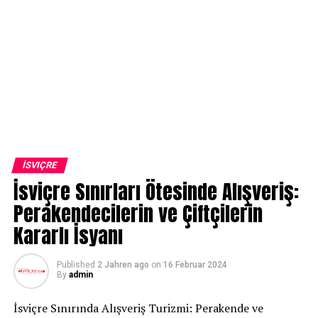
İSVIÇRE
İsviçre Sınırları Ötesinde Alışveriş:
Perakendecilerin ve Çiftçilerin
Kararlı İsyanı
Published
2 Jahren ago
on
16 Februar 2024
By
admin
İsviçre Sınırında Alışveriş Turizmi: Perakende ve