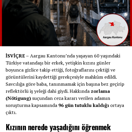
Avusturya’ya giderek alışveriş yapmanın keyfini sürdüler.
Ancak, bu alışveriş turizmi eğilimi, ülke genelindeki
perakende satıcılarını ve marketleri derinden
etkileyerek bir isyan havası yarattı. Şu anda, perakende
satıcılar birliği ve çiftçiler, KDV vergisi avantajının
düşürülmesi talebiyle konuyu daha da alevlendiriyor.
Alışveriş Turizmi: Perakendeciler ve Çiftçiler, 50
İSVİÇRE –
Aargau Kantonu’nda yaşayan 60 yaşındaki
Frank’tan İtibaren KDV Vergisi Talep Ediyor
Türkiye vatandaşı bir erkek, yetişkin kızını günler
boyunca gizlice takip ettiği, fotoğraflarını çektiği ve
İsviçre sınırındaki kantonlarda yaşayanlar için alışveriş
görüntülerini kaydettiği gerekçesiyle mahkûm edildi.
turizmi, perakende satıcılar ve çiftçiler arasında önemli
Savcılığa göre baba, tanınmamak için başına bez geçirip
bir gündem meselesi haline geldi. Perakendeciler birliği
reflektörlü iş yeleği dahi giydi. Hakkında
zorlama
ve çiftçiler, sınırı geçerken alınacak KDV’yi 50 Frank’a
(Nötigung)
suçundan ceza kararı verilen adamın
çıkarmayı planlıyor. Halihazırda uygulanan sınır ise 300
soruşturma kapsamında
96 gün tutuklu kaldığı
ortaya
Frank’tan başlıyor.
çıktı.
Detailhandelsunternehmen (İsviçre Perakende
Kızının nerede yaşadığını öğrenmek
Federasyonu) Swiss Retail Federation direktörü Dagmar