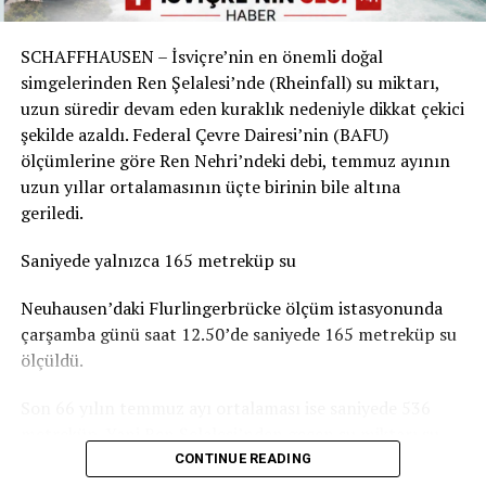
Sorunun boyutu parkın bulunduğu yere göre değişiyor.
Örneğin Aarau Belediyesi, kentteki çocuk parklarında
SCHAFFHAUSEN – İsviçre’nin en önemli doğal
durumun genel olarak dramatik olmadığını belirtiyor.
simgelerinden Ren Şelalesi’nde (Rheinfall) su miktarı,
Basel-Landschaft yetkilileri de şehir merkezindeki ve
uzun süredir devam eden kuraklık nedeniyle dikkat çekici
insanların yemek yemek veya vakit geçirmek için
şekilde azaldı. Federal Çevre Dairesi’nin (BAFU)
kullandığı parkların, ormanlık alanlardaki oyun
ölçümlerine göre Ren Nehri’ndeki debi, temmuz ayının
parklarına göre daha fazla kirlendiğine dikkat çekiyor.
uzun yıllar ortalamasının üçte birinin bile altına
geriledi.
Sigarasız çocuk parkları yaygınlaşıyor
Saniyede yalnızca 165 metreküp su
İsviçre’deki Stop2Drop girişiminin verilerine göre şu
anda 24 belediye sigarasız ve temiz çocuk parkı
Neuhausen’daki Flurlingerbrücke ölçüm istasyonunda
uygulamasını kullanıyor.
çarşamba günü saat 12.50’de saniyede 165 metreküp su
ölçüldü.
Aarau’da da seçilen 10 çocuk parkında yaklaşık iki ay
boyunca afişler, banklara yerleştirilen bilgilendirmeler
Son 66 yılın temmuz ayı ortalaması ise saniyede 536
ve çeşitli farkındalık çalışmaları denendi. Ancak
metreküp. Yani Ren Şelalesi’nden geçen su miktarı şu
belediyeye göre deneme döneminde kirlilikte belirgin bir
anda normal bir temmuz ayındaki seviyenin yaklaşık
CONTINUE READING
değişiklik gözlenmedi. Uygulamaların uzun vadeli
yüzde 31’i kadar.