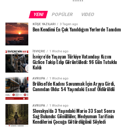
Kuraklığın etkileri yalnızca Schaffhausen ile sınırlı değil.
Fransa sınırındaki Neuchâtel Kantonu’nda bulunan Lac
YENI
POPÜLER
VIDEO
des Brenets de son derece düşük su seviyeleriyle karşı
karşıya.
KÖŞE YAZILARI
3 Tagen ago
Ben Kendimi En Çok Yanıldığım Yerlerde Tanıdım
24 Temmuz ölçümlerinde göl seviyesi denizden 742,13
metre, çıkıştaki su debisi ise yalnızca saniyede 1,2
metreküp olarak kaydedildi. Su seviyesinin düşmesi
İSVIÇRE
1 Woche ago
nedeniyle göldeki tekne seferleri de durduruldu.
İsviçre’de Yaşayan Türkiye Vatandaşı Kızını
Gizlice Takip Edip Görüntüledi: 96 Gün Tutuklu
Kaldı
Lac des Brenets daha önce de uzun kuraklık
dönemlerinde benzer sorunlar yaşamış, özellikle 2022
AVRUPA
1 Woche ago
yazında su seviyesi ciddi şekilde gerilemişti.
Brüksel’de Kadını Savunmak İçin Araya Girdi,
Canından Oldu: 54 Yaşındaki Esnaf Öldürüldü
Ren Şelalesi’ndeki son durum ise İsviçre’de devam eden
yağış eksikliğinin nehir ve göller üzerindeki etkisini
AVRUPA
1 Woche ago
gözler önüne seriyor.
Slovakya’da 3 Yaşındaki Mario 33 Saat Sonra
Sağ Bulundu: Gönüllüler, Medyumun Tarifinin
Kaynak: BAFU / BRK News
Kendilerini Çocuğa Götürdüğünü Söyledi