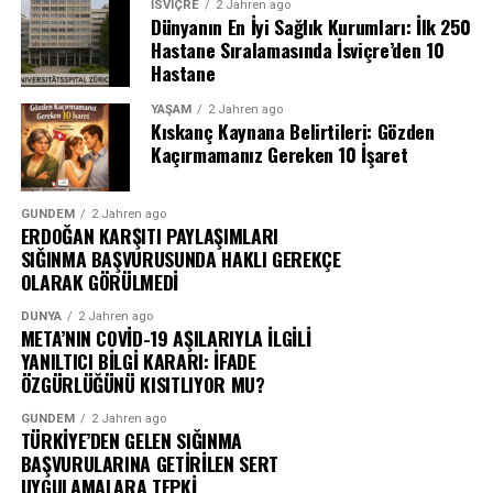
İSVIÇRE
2 Jahren ago
Dünyanın En İyi Sağlık Kurumları: İlk 250
Hastane Sıralamasında İsviçre’den 10
Hastane
YAŞAM
2 Jahren ago
Kıskanç Kaynana Belirtileri: Gözden
Kaçırmamanız Gereken 10 İşaret
GÜNDEM
2 Jahren ago
ERDOĞAN KARŞITI PAYLAŞIMLARI
SIĞINMA BAŞVURUSUNDA HAKLI GEREKÇE
OLARAK GÖRÜLMEDİ
DÜNYA
2 Jahren ago
META’NIN COVİD-19 AŞILARIYLA İLGİLİ
YANILTICI BİLGİ KARARI: İFADE
ÖZGÜRLÜĞÜNÜ KISITLIYOR MU?
GÜNDEM
2 Jahren ago
TÜRKİYE’DEN GELEN SIĞINMA
BAŞVURULARINA GETİRİLEN SERT
UYGULAMALARA TEPKİ