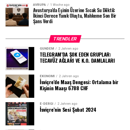
AVRUPA
1 Woche ago
Avusturya’da Eşinin Üzerine Sıcak Su Döktü:
İkinci Derece Yanık Oluştu, Mahkeme Son Bir
Şans Verdi
TRENDLER
GÜNDEM
2 Jahren ago
TELEGRAM’DA ŞOK EDEN GRUPLAR:
TECAVÜZ AĞLARI VE K.O. DAMLALARI
EKONOMI
2 Jahren ago
İsviçre’de Maaş Dengesi: Ortalama bir
Kişinin Maaşı 6788 CHF
E-DERGI
2 Jahren ago
İsviçre’nin Sesi Şubat 2024