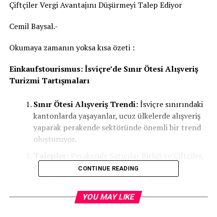
Çiftçiler Vergi Avantajını Düşürmeyi Talep Ediyor
Cemil Baysal.-
Okumaya zamanın yoksa kısa özeti :
Einkaufstourismus: İsviçre’de Sınır Ötesi Alışveriş
Turizmi Tartışmaları
Sınır Ötesi Alışveriş Trendi:
İsviçre sınırındaki
kantonlarda yaşayanlar, ucuz ülkelerde alışveriş
yaparak perakende sektöründe önemli bir trend
oluşturuyor.
Talepler:
Perakende Satıcılar Birliği ve Çiftçiler,
KDV avantajının düşürülmesini istiyor,
CONTINUE READING
Einkaufstourismus’u sınırlamak amacıyla
önlemler alınmasını talep ediyor.
YOU MAY LIKE
Planlanan Değişiklikler:
Federal Konsey, sınırı