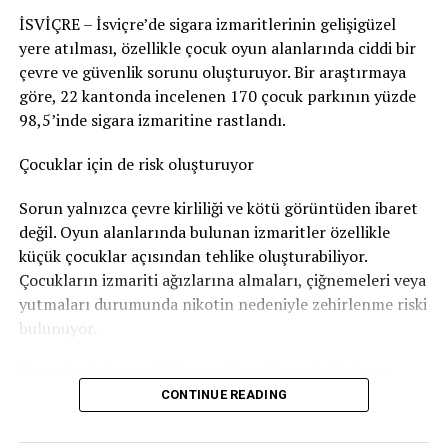
edilerek korkmasına yol açabileceğini en azından göze
dikkat çekmeye devam edecek gibi görünüyor.
İSVİÇRE – İsviçre’de sigara izmaritlerinin gelişigüzel
aldığı sonucuna vardı. Bu nedenle adam hakkında
yere atılması, özellikle çocuk oyun alanlarında ciddi bir
Nötigung (zorlama)
suçundan ceza verildi.
çevre ve güvenlik sorunu oluşturuyor. Bir araştırmaya
96 gün soruşturma tutukluluğunda kaldı
göre, 22 kantonda incelenen 170 çocuk parkının yüzde
Almanca, Fransızca ve İtalyanca için
Linke
tıkla :
98,5’inde sigara izmaritine rastlandı.
Savcılık, sanığa
günlüğü 80 franktan 120 günlük adli
para cezası
verdi. Bu ceza şartlı olarak hükme bağlandı.
Çocuklar için de risk oluşturuyor
Ancak adam soruşturma sırasında
96 gün tutuklu
Sorun yalnızca çevre kirliliği ve kötü görüntüden ibaret
kaldığı
için bu süre cezadan mahsup edildi. Böylece
değil. Oyun alanlarında bulunan izmaritler özellikle
geriye 24 günlük, yani
1.920 franklık
şartlı ceza kaldı.
küçük çocuklar açısından tehlike oluşturabiliyor.
Çocukların izmariti ağızlarına almaları, çiğnemeleri veya
Bunun yanında
800 frank para cezası
ödemesine karar
yutmaları durumunda nikotin nedeniyle zehirlenme riski
verildi.
bulunuyor.
Sanığın ayrıca
1.300 frank ceza emri masrafı
ile
4.135
Bu nedenle bazı şehirler çocuk parklarındaki sigara
frank diğer yargılama giderlerini
karşılaması
izmariti sorununa karşı özel kampanyalar yürütüyor.
CONTINUE READING
gerekiyor.
Bern’den dikkat çeken kampanya