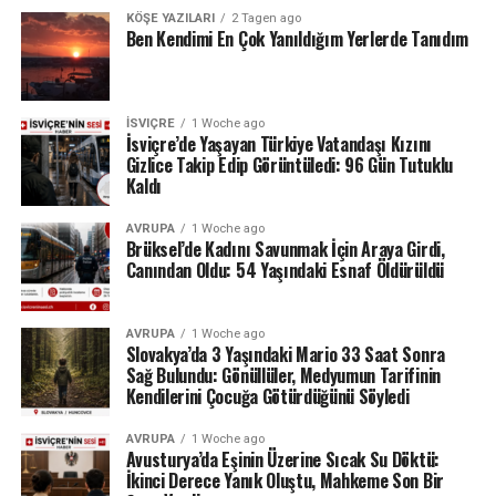
karşıya.
KÖŞE YAZILARI
2 Tagen ago
Ben Kendimi En Çok Yanıldığım Yerlerde Tanıdım
24 Temmuz ölçümlerinde göl seviyesi denizden 742,13
metre, çıkıştaki su debisi ise yalnızca saniyede 1,2
metreküp olarak kaydedildi. Su seviyesinin düşmesi
İSVIÇRE
1 Woche ago
nedeniyle göldeki tekne seferleri de durduruldu.
İsviçre’de Yaşayan Türkiye Vatandaşı Kızını
Gizlice Takip Edip Görüntüledi: 96 Gün Tutuklu
Kaldı
Lac des Brenets daha önce de uzun kuraklık
dönemlerinde benzer sorunlar yaşamış, özellikle 2022
AVRUPA
1 Woche ago
yazında su seviyesi ciddi şekilde gerilemişti.
Brüksel’de Kadını Savunmak İçin Araya Girdi,
Canından Oldu: 54 Yaşındaki Esnaf Öldürüldü
Ren Şelalesi’ndeki son durum ise İsviçre’de devam eden
yağış eksikliğinin nehir ve göller üzerindeki etkisini
AVRUPA
1 Woche ago
gözler önüne seriyor.
Slovakya’da 3 Yaşındaki Mario 33 Saat Sonra
Sağ Bulundu: Gönüllüler, Medyumun Tarifinin
Kaynak: BAFU / BRK News
Kendilerini Çocuğa Götürdüğünü Söyledi
AVRUPA
1 Woche ago
Avusturya’da Eşinin Üzerine Sıcak Su Döktü:
İkinci Derece Yanık Oluştu, Mahkeme Son Bir