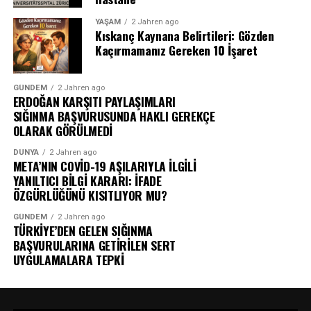
YAŞAM
2 Jahren ago
Kıskanç Kaynana Belirtileri: Gözden
Kaçırmamanız Gereken 10 İşaret
GÜNDEM
2 Jahren ago
ERDOĞAN KARŞITI PAYLAŞIMLARI
SIĞINMA BAŞVURUSUNDA HAKLI GEREKÇE
OLARAK GÖRÜLMEDİ
DÜNYA
2 Jahren ago
META’NIN COVİD-19 AŞILARIYLA İLGİLİ
YANILTICI BİLGİ KARARI: İFADE
ÖZGÜRLÜĞÜNÜ KISITLIYOR MU?
GÜNDEM
2 Jahren ago
TÜRKİYE’DEN GELEN SIĞINMA
BAŞVURULARINA GETİRİLEN SERT
UYGULAMALARA TEPKİ