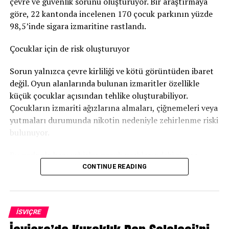
çevre ve güvenlik sorunu oluşturuyor. Bir araştırmaya
96 gün soruşturma tutukluluğunda kaldı
göre, 22 kantonda incelenen 170 çocuk parkının yüzde
98,5’inde sigara izmaritine rastlandı.
Savcılık, sanığa
günlüğü 80 franktan 120 günlük adli
para cezası
verdi. Bu ceza şartlı olarak hükme bağlandı.
Çocuklar için de risk oluşturuyor
Ancak adam soruşturma sırasında
96 gün tutuklu
Sorun yalnızca çevre kirliliği ve kötü görüntüden ibaret
kaldığı
için bu süre cezadan mahsup edildi. Böylece
değil. Oyun alanlarında bulunan izmaritler özellikle
geriye 24 günlük, yani
1.920 franklık
şartlı ceza kaldı.
küçük çocuklar açısından tehlike oluşturabiliyor.
Çocukların izmariti ağızlarına almaları, çiğnemeleri veya
Bunun yanında
800 frank para cezası
ödemesine karar
yutmaları durumunda nikotin nedeniyle zehirlenme riski
verildi.
bulunuyor.
Sanığın ayrıca
1.300 frank ceza emri masrafı
ile
4.135
Bu nedenle bazı şehirler çocuk parklarındaki sigara
frank diğer yargılama giderlerini
karşılaması
izmariti sorununa karşı özel kampanyalar yürütüyor.
CONTINUE READING
gerekiyor.
Bern’den dikkat çeken kampanya
Daha önce de hüküm giymiş
Bern Belediyesi, “Subers Bärn” kampanyası kapsamında
İSVIÇRE
Dosyaya göre sanık ilk kez adli makamların karşısına
İsviçre Almancasıyla “Dini Zigi isch ke Nuggi” sloganını