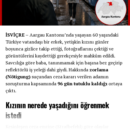
birliğini
temsil eder.
Bern, Basel, Zürih, Luzern ve Cenevre
gibi
şehirlerde, kamu binaları önünde, köprülerde ve
meydanlarda Helvetia heykelleri görmek mümkündür.
İSVİÇRE –
Aargau Kantonu’nda yaşayan 60 yaşındaki
İsviçreliler için o yalnızca bir figür değil;
tarihî bir
Türkiye vatandaşı bir erkek, yetişkin kızını günler
bilinçtir.
boyunca gizlice takip ettiği, fotoğraflarını çektiği ve
görüntülerini kaydettiği gerekçesiyle mahkûm edildi.
Not:
İsviçre’nin bu tarihî kimliği sadece paralarda
Savcılığa göre baba, tanınmamak için başına bez geçirip
kalmamış,
Helvetica adlı dünyaca ünlü yazı
reflektörlü iş yeleği dahi giydi. Hakkında
zorlama
karakterine
de ilham olmuştur. Bu fontun sadeliği,
(Nötigung)
suçundan ceza kararı verilen adamın
denge anlayışı ve estetik duruşu, İsviçre’nin tarafsızlık
soruşturma kapsamında
96 gün tutuklu kaldığı
ortaya
felsefesini yansıtır.
çıktı.
Kızının nerede yaşadığını öğrenmek
istedi
Kesinleşen ceza emrine (Strafbefehl) göre olaylar