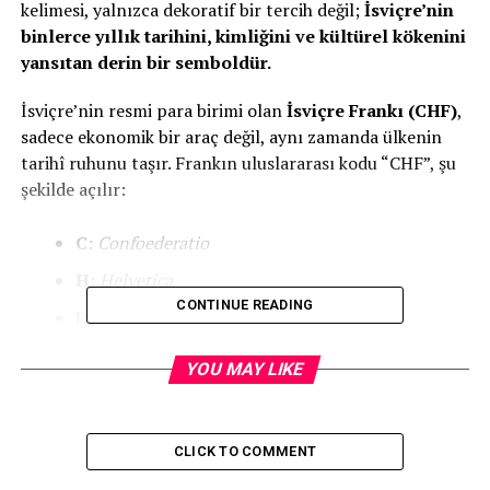
kelimesi, yalnızca dekoratif bir tercih değil;
İsviçre’nin
binlerce yıllık tarihini, kimliğini ve kültürel kökenini
yansıtan derin bir semboldür.
İsviçre’nin resmi para birimi olan
İsviçre Frankı (CHF)
,
sadece ekonomik bir araç değil, aynı zamanda ülkenin
tarihî ruhunu taşır. Frankın uluslararası kodu “CHF”, şu
şekilde açılır:
C:
Confoederatio
H:
Helvetica
CONTINUE READING
F:
Frank
“
Confoederatio Helvetica
”, İsviçre’nin Latince
YOU MAY LIKE
adıdır ve
Helvetik Konfederasyonu
anlamına gelir. Bu ad,
antik çağda bugünkü İsviçre topraklarında yaşamış
Kelt
kökenli Helvetikler
adlı halktan gelir.
CLICK TO COMMENT
Helvetikler
, M.Ö. 2. yüzyılda yaşamış, savaşçı ve