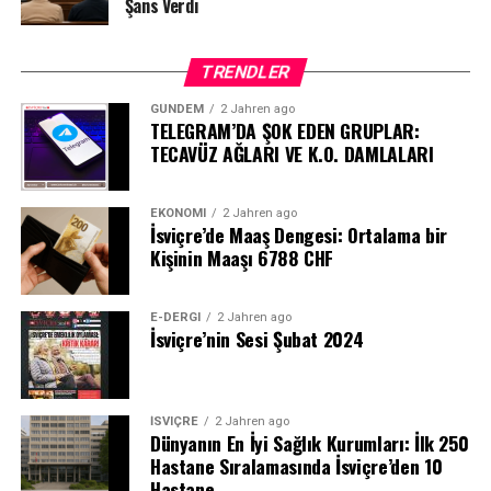
Şans Verdi
TRENDLER
GÜNDEM
2 Jahren ago
TELEGRAM’DA ŞOK EDEN GRUPLAR:
TECAVÜZ AĞLARI VE K.O. DAMLALARI
EKONOMI
2 Jahren ago
İsviçre’de Maaş Dengesi: Ortalama bir
Kişinin Maaşı 6788 CHF
E-DERGI
2 Jahren ago
İsviçre’nin Sesi Şubat 2024
İSVIÇRE
2 Jahren ago
Dünyanın En İyi Sağlık Kurumları: İlk 250
Hastane Sıralamasında İsviçre’den 10
Hastane