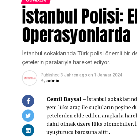
İstanbul Polisi: 
Operasyonlarda
İstanbul sokaklarında Türk polisi önemli bir de
çetelerin paralarıyla hareket ediyor.
Published
3 Jahren ago
on
1 Januar 2024
By
admin
Cemil Baysal
– İstanbul sokaklarınd
yeni lüks araç ile suçluların peşine d
çetelerden elde edilen araçlarla harek
dahil olmak üzere lüks otomobiller, 
uyuşturucu barosuna aitti.