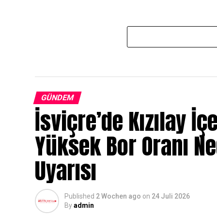
GÜNDEM
İsviçre’de Kızılay İç
Yüksek Bor Oranı N
Uyarısı
Published
2 Wochen ago
on
24 Juli 2026
By
admin