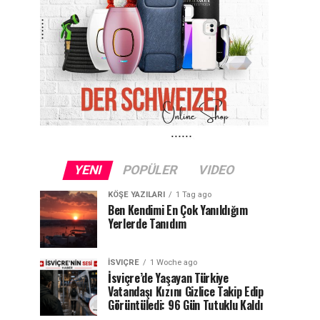
YENI
POPÜLER
VIDEO
KÖŞE YAZILARI
1 Tag ago
Ben Kendimi En Çok Yanıldığım
Yerlerde Tanıdım
İSVIÇRE
1 Woche ago
İsviçre’de Yaşayan Türkiye
Vatandaşı Kızını Gizlice Takip Edip
Görüntüledi: 96 Gün Tutuklu Kaldı