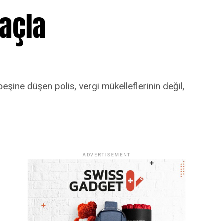
raçla
peşine düşen polis, vergi mükelleflerinin değil,
ADVERTISEMENT