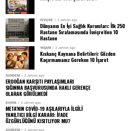
İSVIÇRE
2 Jahren ago
Dünyanın En İyi Sağlık Kurumları: İlk 250
Hastane Sıralamasında İsviçre’den 10
Hastane
YAŞAM
2 Jahren ago
Kıskanç Kaynana Belirtileri: Gözden
Kaçırmamanız Gereken 10 İşaret
GÜNDEM
2 Jahren ago
ERDOĞAN KARŞITI PAYLAŞIMLARI
SIĞINMA BAŞVURUSUNDA HAKLI GEREKÇE
OLARAK GÖRÜLMEDİ
DÜNYA
2 Jahren ago
META’NIN COVİD-19 AŞILARIYLA İLGİLİ
YANILTICI BİLGİ KARARI: İFADE
ÖZGÜRLÜĞÜNÜ KISITLIYOR MU?
GÜNDEM
2 Jahren ago