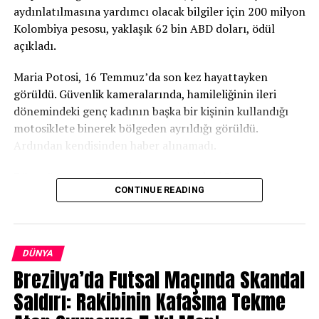
aydınlatılmasına yardımcı olacak bilgiler için 200 milyon
hastane personelinin oğlunu kurtarmak için yoğun çaba
Kolombiya pesosu, yaklaşık 62 bin ABD doları, ödül
gösterdiğini belirterek sağlık ekibini suçlamadıklarını
açıkladı.
söyledi.
Maria Potosi, 16 Temmuz’da son kez hayattayken
Noah daha sonra tedavisinin devamı için Bauru’daki São
görüldü. Güvenlik kameralarında, hamileliğinin ileri
Paulo Üniversitesi’ne bağlı uzman hastaneye nakledildi.
dönemindeki genç kadının başka bir kişinin kullandığı
motosiklete binerek bölgeden ayrıldığı görüldü.
Ardından kendisinden haber alınamadı.
Dört gün sonra Potosi’nin cansız bedeni Río
CONTINUE READING
Meléndez’de bulundu. İncelemelerde genç kadının ağır
şiddete maruz kaldığı ve henüz doğmamış bebeğinin
vücudundan çıkarıldığı belirlendi. Bebek ise olay yerinde
bulunamadı.
DÜNYA
Brezilya’da Futsal Maçında Skandal
Cali Belediye Başkanı Alejandro Eder ve güvenlik
yetkilileri, olayın faillerinin yakalanmasını sağlayacak
Saldırı: Rakibinin Kafasına Tekme
bilgiler için 200 milyon pesoya kadar ödül verileceğini