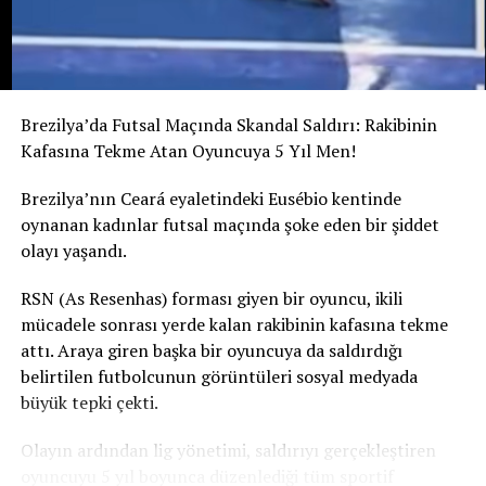
Brezilya’da Futsal Maçında Skandal Saldırı: Rakibinin
Kafasına Tekme Atan Oyuncuya 5 Yıl Men!
Brezilya’nın Ceará eyaletindeki Eusébio kentinde
oynanan kadınlar futsal maçında şoke eden bir şiddet
olayı yaşandı.
RSN (As Resenhas) forması giyen bir oyuncu, ikili
mücadele sonrası yerde kalan rakibinin kafasına tekme
attı. Araya giren başka bir oyuncuya da saldırdığı
belirtilen futbolcunun görüntüleri sosyal medyada
büyük tepki çekti.
Olayın ardından lig yönetimi, saldırıyı gerçekleştiren
oyuncuyu 5 yıl boyunca düzenlediği tüm sportif