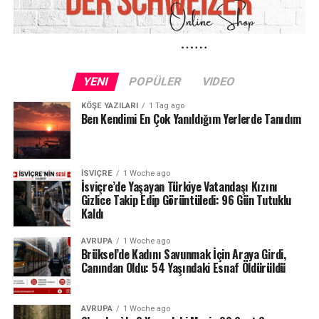
YENI
POPÜLER
VIDEO
KÖŞE YAZILARI
1 Tag ago
Ben Kendimi En Çok Yanıldığım Yerlerde Tanıdım
İSVIÇRE
1 Woche ago
İsviçre’de Yaşayan Türkiye Vatandaşı Kızını
Gizlice Takip Edip Görüntüledi: 96 Gün Tutuklu
Kaldı
AVRUPA
1 Woche ago
Brüksel’de Kadını Savunmak İçin Araya Girdi,
Canından Oldu: 54 Yaşındaki Esnaf Öldürüldü
AVRUPA
1 Woche ago