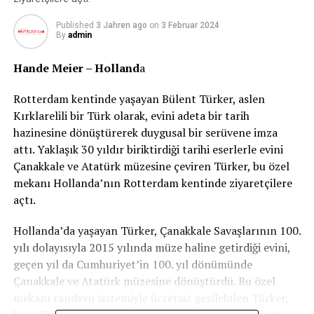
Published
3 Jahren ago
on
3 Februar 2024
By
admin
Hande Meier – Holland
a
Rotterdam kentinde yaşayan Bülent Türker, aslen
Kırklarelili bir Türk olarak, evini adeta bir tarih
hazinesine dönüştürerek duygusal bir serüvene imza
attı. Yaklaşık 30 yıldır biriktirdiği tarihi eserlerle evini
Çanakkale ve Atatürk müzesine çeviren Türker, bu özel
mekanı Hollanda’nın Rotterdam kentinde ziyaretçilere
açtı.
Hollanda’da yaşayan Türker, Çanakkale Savaşlarının 100.
yılı dolayısıyla 2015 yılında müze haline getirdiği evini,
geçen yıl da Cumhuriyet’in 100. yıl dönümünde
Çanakkale ve Atatürk müzesine dönüştürdü. Bu özel
mekanı randevu sistemiyle ücretsiz gezilebilen Türker,