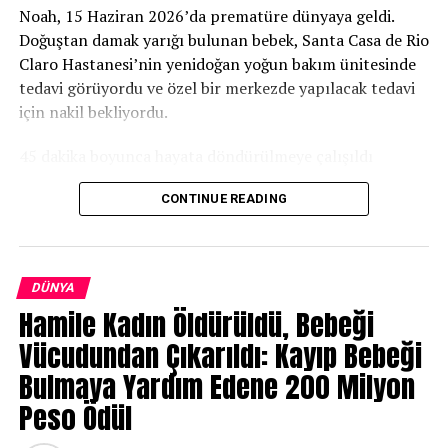
Noah, 15 Haziran 2026’da prematüre dünyaya geldi.
Doğuştan damak yarığı bulunan bebek, Santa Casa de Rio
Hollanda’da yaşayan Türker, evini Çanakkale ve Atatürk
Claro Hastanesi’nin yenidoğan yoğun bakım ünitesinde
müzesine çevirdi
tedavi görüyordu ve özel bir merkezde yapılacak tedavi
için nakil bekliyordu.
Hollanda’da yaşayan Türker,
evini Çanakkale ve Atatürk
45 dakika boyunca hayata döndürülmeye çalışıldı
müzesine çevirdi
15 Temmuz’da, tam bir aylık olduğu gün Noah’ın sağlık
CONTINUE READING
Almanca, Fransızca, İtalyanca ve Niederländisch
durumu ağırlaştı ve kalbi durdu. Hastanenin
Felemenkçe okumak için alttaki
Linke
tıkla:
açıklamasına göre sağlık ekibi yaklaşık 45 dakika boyunca
kalp-akciğer canlandırması uyguladı. Müdahalelere
DÜNYA
rağmen yaşam belirtisi alınamayınca bebeğin hayatını
Hamile Kadın Öldürüldü, Bebeği
kaybettiği açıklandı.
Vücudundan Çıkarıldı: Kayıp Bebeği
Noah yaklaşık bir saat yoğun bakımda tutuldu. Bu sırada
Bulmaya Yardım Edene 200 Milyon
yasal işlemler gerçekleştirildi ve ailesinin bebeğiyle
Peso Ödül
vedalaşmasına izin verildi. Daha sonra cenaze
görevlilerine teslim edilmek üzere başka bir bölüme