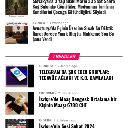
Slovakya’da 3 Yaşındaki Mario 33 Saat Sonra
Sağ Bulundu: Gönüllüler, Medyumun Tarifinin
Kendilerini Çocuğa Götürdüğünü Söyledi
AVRUPA
1 Woche ago
Avusturya’da Eşinin Üzerine Sıcak Su Döktü:
İkinci Derece Yanık Oluştu, Mahkeme Son Bir
Şans Verdi
TRENDLER
GÜNDEM
2 Jahren ago
TELEGRAM’DA ŞOK EDEN GRUPLAR:
TECAVÜZ AĞLARI VE K.O. DAMLALARI
EKONOMI
2 Jahren ago
İsviçre’de Maaş Dengesi: Ortalama bir
Kişinin Maaşı 6788 CHF
E-DERGI
2 Jahren ago
İsviçre’nin Sesi Şubat 2024