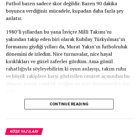
Futbol bazen sadece skor değildir. Bazen 90 dakika
olgunlaşır. Çünkü yanılgı, ne olmadığımızı gösterirken
boyunca verdiğiniz mücadele, kupadan daha fazla şey
kim olduğumuza giden yoldaki çakıl taşlarını temizler.
anlatır.
Yıkılan şey sadece yanlış bir fikir değil, yıllarca üzerimize
giydiğimiz sahte bir kimliktir.
1980’li yıllardan bu yana İsviçre Millî Takımı’nı
yakından takip eden biri olarak Kubilay Türkyılmaz’ın
​Aramızdaki yaş farkı ya da hayata farklı pencerelerden
formasını giydiği yılları da, Murat Yakın’ın futbolculuk
bakıyor olmamız, aynı hakikatte buluşmamıza engel
dönemini de izledim. Nice turnuvalar, nice hayal
değildi. O gün anladım ki burayı bana „ev“ kılacak şey
kırıklıkları ve güzel zaferler gördüm. Ama gönül
tanıdık esnaf yüzleri değil, hiç tanımadığım bir insanın
rahatlığıyla söyleyebilirim ki oyun anlayışı, takım ruhu
yarasında kendi hakikatimi görme cesaretiydi.
ve büyük rakiplere karşı gösterilen cesaret açısından bu
dönem, benim tanıklık ettiğim en özel dönemlerden biri
​Dışarı adım attığımda sokaklar hâlâ yabancıydı ama
oldu.
elimde yeni bir pusula vardı. İnsan taşınırken sadece
eşyalarını değil, hayal kırıklıklarından süzdüğü
İsviçre Millî Takımı’nın turnuvaya vedası da tam
CONTINUE READING
olgunluğu da yanında getiriyormuş. Meğer hayatın bana
böyleydi. Elbette üzüldük. Bir adım daha atılabilirdi, belki
vermek istediği yeni bir evin anahtarı değil; yıllardır
yarı final, belki final… Ama bitiş düdüğü çaldığında
ertelediğim kendimle nihayet el sıkışma cesaretiymiş.
aklımda kalan ilk şey elenmek olmadı. Bu takımın ortaya
KÖŞE YAZILARI
koyduğu karakter oldu.