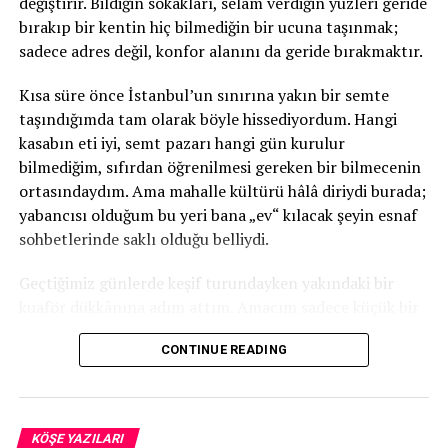
değiştirir. Bildiğin sokakları, selam verdiğin yüzleri geride
bırakıp bir kentin hiç bilmediğin bir ucuna taşınmak;
sadece adres değil, konfor alanını da geride bırakmaktır.
​Kısa süre önce İstanbul’un sınırına yakın bir semte
taşındığımda tam olarak böyle hissediyordum. Hangi
kasabın eti iyi, semt pazarı hangi gün kurulur
bilmediğim, sıfırdan öğrenilmesi gereken bir bilmecenin
ortasındaydım. Ama mahalle kültürü hâlâ diriydi burada;
yabancısı olduğum bu yeri bana „ev“ kılacak şeyin esnaf
sohbetlerinde saklı olduğu belliydi.
​Geçtiğimiz günlerde keşif turundayken yakındaki bir
kuaför dükkânına adım attım. Amacım sadece küçük bir
selam vermekti. Ayaküstü sohbet başlarken kapı açıldı ve
CONTINUE READING
içeriye adeta bir „rüzgâr“ girdi. 50’li yaşlarında, enerjisi
mekâna sığmayan bir hanım… Dükkân sahibinin 20 yıllık
dostuymuş; mekânın sahibi kadar rahat bir özgüvenle
geçti sandalyeye.
KÖŞE YAZILARI