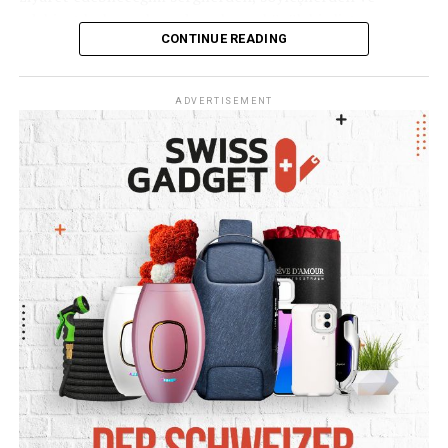
Bu sadece bir veda değil, belki de yeni başarıların
edebiyat buluşmalarından oluşan küçük bir liste
başlangıcıdır.
CONTINUE READING
hazırladım.
#MuratYakin
#schweiz
#isviçre
#switerland
#futbo
Karşıma çıkan ilk etkinlik, Bodrum’un yeni sanat
ADVERTISEMENT
mekanlarından Inspera Mini Sahne’de gerçekleşecek
Nazlı Eray buluşması oldu. Kısmet adeta ayağıma geldi.
Yurt dışında yaşamaya başlayınca yazarlarla bir araya
gelebileceğimiz etkinlikler insanın gözünde çok daha
değerli hale geliyor. Bir yazarı dinleyebilmek, kitabının
hikayesini kendi sesinden duyabilmek ve aynı salonda
başka okurlarla buluşabilmek büyük bir ayrıcalık gibi
geliyor. Bunu benim gibi göçmen kuşlar sanırım çok daha
iyi anlayacaktır.
Nazlı Eray’ın kalemiyle tanışmam ise çok eskiye
dayanmıyor. Canım kitap kulübüm
@gocmenkitapseverler ‘in kurucularından sevgili Melis
Uluğtekin’in önerisiyle
Orphee
’yi almıştım. Melis, “Nazlı