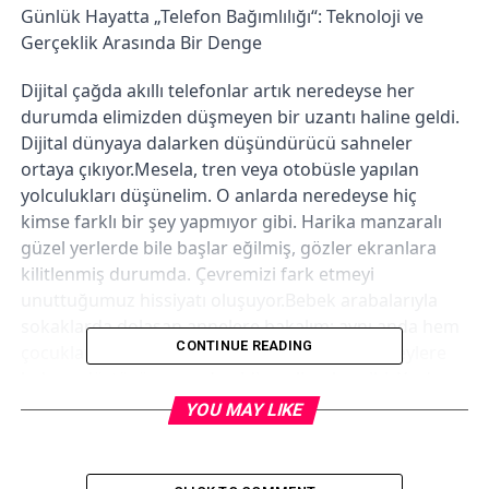
Günlük Hayatta „Telefon Bağımlılığı“: Teknoloji ve
Gerçeklik Arasında Bir Denge
Dijital çağda akıllı telefonlar artık neredeyse her
durumda elimizden düşmeyen bir uzantı haline geldi.
Dijital dünyaya dalarken düşündürücü sahneler
ortaya çıkıyor.Mesela, tren veya otobüsle yapılan
yolculukları düşünelim. O anlarda neredeyse hiç
kimse farklı bir şey yapmıyor gibi. Harika manzaralı
güzel yerlerde bile başlar eğilmiş, gözler ekranlara
kilitlenmiş durumda. Çevremizi fark etmeyi
unuttuğumuz hissiyatı oluşuyor.Bebek arabalarıyla
sokaklarda dolaşan annelere bakalım; aynı anda hem
CONTINUE READING
çocuklarına bakıyorlar hem de telefonda bir şeylere
bakma dürtüsü arasında gidip geliyorlar gibi. Ya da
parklarda çocuklar oynarken, ebeveynlerin akıllı
YOU MAY LIKE
telefonlara daldığını düşünelim.Gerçek dünya ile dijital
dünya arasındaki bağlantı kesinlikle bir denge çıkmazı
gibi. Telefon bağımlılığımız, bizi anlık etkileşimden