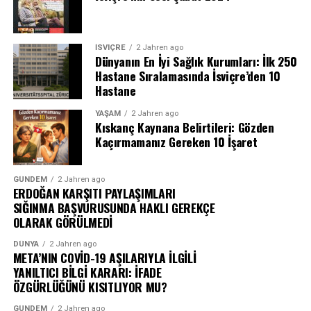
Cumhuriyet, Güneş, Radikal ile Akşam gazetelerinde
yazmış; edebiyatın yanında siyasetle de aktif biçimde
ilgilenmiş bir isim.
İSVIÇRE
2 Jahren ago
Dünyanın En İyi Sağlık Kurumları: İlk 250
Yazarlığıyla ilgili anlattığı ayrıntılar ise en az kitapları
Hastane Sıralamasında İsviçre’den 10
kadar ilgi çekici. Örneğin özel bir yazı odası ya da yazı
Hastane
masası olmadığını söylüyor. Buna karşılık çok güzel
YAŞAM
2 Jahren ago
kalemleri olduğunu özellikle vurguluyor. Belli ki bazı
Kıskanç Kaynana Belirtileri: Gözden
yazarların ihtiyacı büyük masalar ve düzenli odalarken,
Kaçırmamanız Gereken 10 İşaret
bazılarına yalnızca iyi bir kalem ve sınır tanımayan bir
hayal gücü yetiyor.
GÜNDEM
2 Jahren ago
ERDOĞAN KARŞITI PAYLAŞIMLARI
“Yazarken insanları mutlu etmek istiyorum. Bir aydın
SIĞINMA BAŞVURUSUNDA HAKLI GEREKÇE
olarak da elimden geleni yapıyorum,” diyen Nazlı Eray’ın
OLARAK GÖRÜLMEDİ
edebiyata bakışında da bu iyimserlik ve sorumluluk
DÜNYA
2 Jahren ago
duygusu hissediliyor.
META’NIN COVİD-19 AŞILARIYLA İLGİLİ
YANILTICI BİLGİ KARARI: İFADE
Olmayanın Güncesi
ÖZGÜRLÜĞÜNÜ KISITLIYOR MU?
GÜNDEM
2 Jahren ago