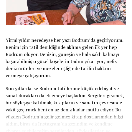
küçümseyemez.
Murat Yakın da bu takımın değişmesinde önemli pay
sahibi. Sadece iyi bir takım kurmadı; oyuncularına
özgüven kazandırdı. Büyük rakiplerden çekinmeyen bir
Nati izledik. Bana göre Murat Yakın dönemindeki bu
Yirmi yıldır neredeyse her yazı Bodrum’da geçiriyorum.
takım, İsviçre futbol tarihinin en olgun ve en karakterli
Benim için tatil denildiğinde aklıma gelen ilk yer hep
takımlarından biri olarak hatırlanacaktır.
Bodrum oluyor. Denizin, güneşin ve hala saklı kalmayı
başarabilmiş o güzel köşelerin tadını çıkarıyor; nefis
Evet, bugün biraz burukuz. Çünkü bu hikâyenin biraz
deniz ürünleri ve mezeler eşliğinde tatilin hakkını
daha devam etmesini isterdik. Ama üzülürken bile gurur
vermeye çalışıyorum.
duyabiliyorsak, demek ki doğru yoldayız.
Son yıllarda ise Bodrum tatillerime küçük edebiyat ve
Bazen kupayı kaldıran değil, sahadan başı dik ayrılan
sanat durakları da eklemeye başladım. Sergileri gezmek,
takım da alkışı hak eder.
bir söyleşiye katılmak, kitapların ve sanatın çevresinde
Teşekkürler Murat Yakın.
vakit geçirmek beni en az deniz kadar mutlu ediyor. Bu
yüzden Bodrum’a gelir gelmez kitap dostlarımdan bilgi
Teşekkürler Nati.
aldım, biraz da Instagram’da gezindim ve kendime
ziyaret edebileceğim sergilerden, söyleşilerden ve