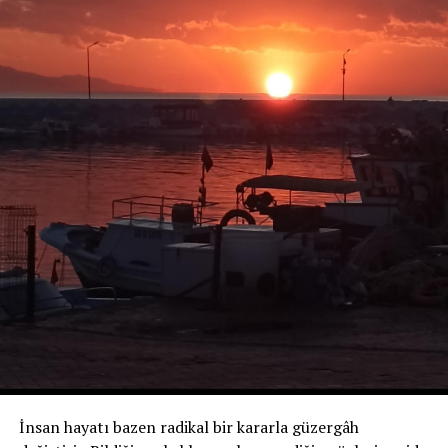
RELATED TOPICS:
UP NEXT
Finansal Yolculuğunuzda Bir Rehber
DON'T MISS
Sigortalar: Doğru Seçimler için Bir Rehber
İnsan hayatı bazen radikal bir kararla güzergâh