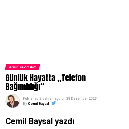
KÖŞE YAZILARI
Günlük Hayatta „Telefon
Bağımlılığı“
Published
3 Jahren ago
on
28 Dezember 2023
By
Cemil Baysal
Cemil Baysal yazdı