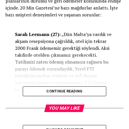
planlarının durumu ve geri ödemeler konusunda endişe
içinde. 20 Min Gazetesi’ne bazı mağdurlar anlattı. İşte
bazı müşteri deneyimleri ve yaşanan sorunlar:
Sarah Leemann (27):
„Dün Malta’ya vardık ve
akşam resepsiyona çağrıldık, otel için tekrar
2000 Frank ödememiz gerektiği söylendi. Aksi
takdirde otelden çıkmamız gerekecekti.
Tatilimizi zaten ödemiş olmamıza rağmen bu
parayı ödemek zorundaydık. Yerel FTI
temsilcisi yardım etmiyor ve acil durum
hattından kimseye ulaşamıyoruz. FTI İsviçre
henüz iflas etmediği için paramızı geri alıp
CONTINUE READING
alamayacağımızı kimse bilmiyor. Geri dönüş
uçuşumuz olup olmadığını da bilmiyoruz. Her
YOU MAY LIKE
şeye rağmen Malta’da güneşin tadını
çıkarıyoruz.“