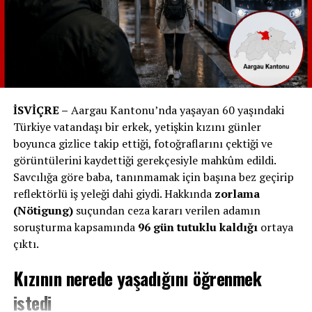
„Çalışanlar Tamamen Şaşkın“
Marc Schneider (63):
„ABD’deyiz ve otellerin ödenip
ödenmediğine dair yanıt bekliyoruz. Durumu rahat
karşılamaya çalışıyoruz. FTI’nin İsviçre hattı artık
hizmet vermiyor. Münih’teki FTI’ya ulaşmayı başardık
İSVİÇRE –
Aargau Kantonu’nda yaşayan 60 yaşındaki
ama çalışanlar duruma tamamen şaşkın. Şimdi yanıt
Türkiye vatandaşı bir erkek, yetişkin kızını günler
bekliyoruz ve her şeye hazırlıklıyız.“
boyunca gizlice takip ettiği, fotoğraflarını çektiği ve
görüntülerini kaydettiği gerekçesiyle mahkûm edildi.
Savcılığa göre baba, tanınmamak için başına bez geçirip
Gabriela Schmocker (56):
„Djerba’dayız ve
reflektörlü iş yeleği dahi giydi. Hakkında
zorlama
dün FTI’nin iflas ettiğini öğrendik. İsviçre’deki
(Nötigung)
suçundan ceza kararı verilen adamın
seyahat acentemizden bilgi bekliyoruz. Normal
soruşturma kapsamında
96 gün tutuklu kaldığı
ortaya
şekilde geri dönebileceğimi düşünüyorum,
çıktı.
ancak bir Alman çiftin uçuşu değiştirilmiş ve
aktarma yapmaları gerekiyormuş.“
Kızının nerede yaşadığını öğrenmek
istedi
„Henüz Bilgi Alamadık“