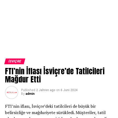
İSVIÇRE
FTI’nin İflası İsviçre’de Tatilcileri
Mağdur Etti
Published
2 Jahren ago
on
6 Juni 2024
By
admin
FTI’nin iflası, İsviçre’deki tatilcileri de büyük bir
belirsizliğe ve mağduriyete sürükledi. Müşteriler, tatil