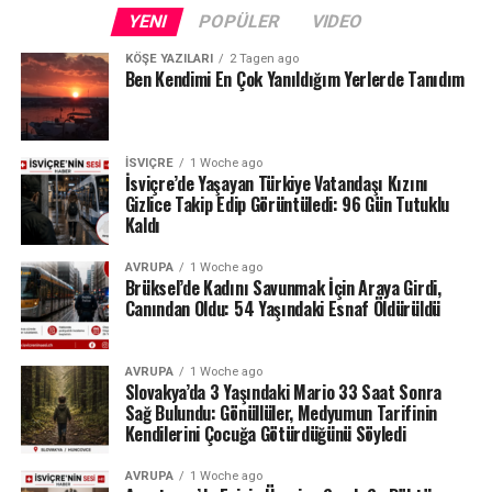
Fransa sınırındaki Neuchâtel Kantonu’nda bulunan Lac
YENI
POPÜLER
VIDEO
des Brenets de son derece düşük su seviyeleriyle karşı
karşıya.
KÖŞE YAZILARI
2 Tagen ago
Ben Kendimi En Çok Yanıldığım Yerlerde Tanıdım
24 Temmuz ölçümlerinde göl seviyesi denizden 742,13
metre, çıkıştaki su debisi ise yalnızca saniyede 1,2
metreküp olarak kaydedildi. Su seviyesinin düşmesi
İSVIÇRE
1 Woche ago
nedeniyle göldeki tekne seferleri de durduruldu.
İsviçre’de Yaşayan Türkiye Vatandaşı Kızını
Gizlice Takip Edip Görüntüledi: 96 Gün Tutuklu
Kaldı
Lac des Brenets daha önce de uzun kuraklık
dönemlerinde benzer sorunlar yaşamış, özellikle 2022
AVRUPA
1 Woche ago
yazında su seviyesi ciddi şekilde gerilemişti.
Brüksel’de Kadını Savunmak İçin Araya Girdi,
Canından Oldu: 54 Yaşındaki Esnaf Öldürüldü
Ren Şelalesi’ndeki son durum ise İsviçre’de devam eden
yağış eksikliğinin nehir ve göller üzerindeki etkisini
AVRUPA
1 Woche ago
gözler önüne seriyor.
Slovakya’da 3 Yaşındaki Mario 33 Saat Sonra
Sağ Bulundu: Gönüllüler, Medyumun Tarifinin
Kaynak: BAFU / BRK News
Kendilerini Çocuğa Götürdüğünü Söyledi
AVRUPA
1 Woche ago