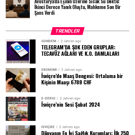
Avusturya’da Eşinin Üzerine Sıcak Su Döktü:
İkinci Derece Yanık Oluştu, Mahkeme Son Bir
Şans Verdi
TRENDLER
GÜNDEM
2 Jahren ago
TELEGRAM’DA ŞOK EDEN GRUPLAR:
TECAVÜZ AĞLARI VE K.O. DAMLALARI
EKONOMI
2 Jahren ago
İsviçre’de Maaş Dengesi: Ortalama bir
Kişinin Maaşı 6788 CHF
E-DERGI
2 Jahren ago
İsviçre’nin Sesi Şubat 2024
İSVIÇRE
2 Jahren ago
Dünyanın En İyi Sağlık Kurumları: İlk 250