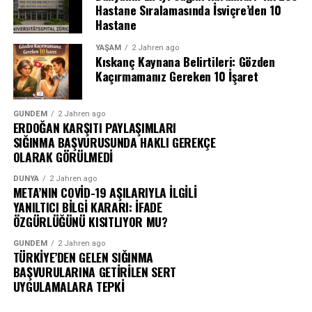
Hastane Sıralamasında İsviçre’den 10
Hastane
YAŞAM
2 Jahren ago
Kıskanç Kaynana Belirtileri: Gözden
Kaçırmamanız Gereken 10 İşaret
GÜNDEM
2 Jahren ago
ERDOĞAN KARŞITI PAYLAŞIMLARI
SIĞINMA BAŞVURUSUNDA HAKLI GEREKÇE
OLARAK GÖRÜLMEDİ
DÜNYA
2 Jahren ago
META’NIN COVİD-19 AŞILARIYLA İLGİLİ
YANILTICI BİLGİ KARARI: İFADE
ÖZGÜRLÜĞÜNÜ KISITLIYOR MU?
GÜNDEM
2 Jahren ago
TÜRKİYE’DEN GELEN SIĞINMA
BAŞVURULARINA GETİRİLEN SERT
UYGULAMALARA TEPKİ