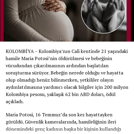
başladı.
Bunun üzerine hastane ekibine hemen haber verildi.
Noah yeniden muayene edildi ve yaşam belirtilerinin
bulunduğu belirlenerek yenidoğan yoğun bakımına geri
alındı.
KOLOMBİYA – Kolombiya’nın Cali kentinde 21 yaşındaki
Aile hastaneyi suçlamıyor
hamile Maria Potosi’nin öldürülmesi ve bebeğinin
vücudundan çıkarılmasının ardından başlatılan
Hastane, ölüm tespitinde gerekli tıbbi ve yasal
soruşturma sürüyor. Bebeğin nerede olduğu ve hayatta
prosedürlerin uygulandığını ve mevcut bulgular ışığında
olup olmadığı henüz bilinmezken, yetkililer olayın
bir ihmal tespit edilmediğini açıkladı. Noah’ın annesi de
aydınlatılmasına yardımcı olacak bilgiler için 200 milyon
hastane personelinin oğlunu kurtarmak için yoğun çaba
Kolombiya pesosu, yaklaşık 62 bin ABD doları, ödül
gösterdiğini belirterek sağlık ekibini suçlamadıklarını
açıkladı.
söyledi.
Maria Potosi, 16 Temmuz’da son kez hayattayken
Noah daha sonra tedavisinin devamı için Bauru’daki São
görüldü. Güvenlik kameralarında, hamileliğinin ileri
Paulo Üniversitesi’ne bağlı uzman hastaneye nakledildi.
dönemindeki genç kadının başka bir kişinin kullandığı