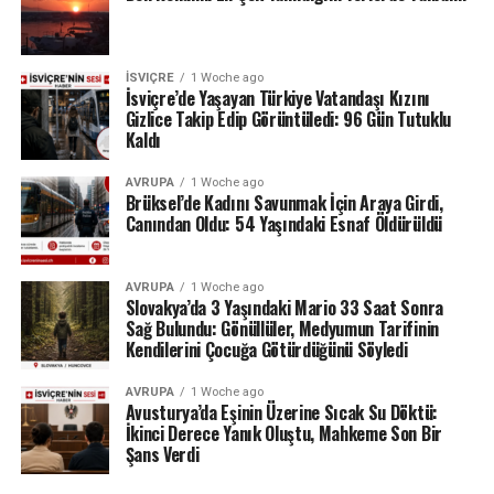
İSVIÇRE
1 Woche ago
İsviçre’de Yaşayan Türkiye Vatandaşı Kızını
Gizlice Takip Edip Görüntüledi: 96 Gün Tutuklu
Kaldı
AVRUPA
1 Woche ago
Brüksel’de Kadını Savunmak İçin Araya Girdi,
Canından Oldu: 54 Yaşındaki Esnaf Öldürüldü
AVRUPA
1 Woche ago
Slovakya’da 3 Yaşındaki Mario 33 Saat Sonra
Sağ Bulundu: Gönüllüler, Medyumun Tarifinin
Kendilerini Çocuğa Götürdüğünü Söyledi
AVRUPA
1 Woche ago
Avusturya’da Eşinin Üzerine Sıcak Su Döktü:
İkinci Derece Yanık Oluştu, Mahkeme Son Bir
Şans Verdi