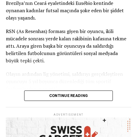
Brezilya’nın Ceará eyaletindeki Eusébio kentinde
oynanan kadınlar futsal maçında şoke eden bir şiddet
olayı yaşandı.
RSN (As Resenhas) forması giyen bir oyuncu, ikili
mücadele sonrası yerde kalan rakibinin kafasına tekme
attı. Araya giren başka bir oyuncuya da saldırdığı
belirtilen futbolcunun görüntüleri sosyal medyada
büyük tepki çekti.
Olayın ardından lig yönetimi, saldırıyı gerçekleştiren
oyuncuyu 5 yıl boyunca düzenlediği tüm sportif
faaliyetlerden men etti.
CONTINUE READING
Ceará Sivil Polisi de olayla ilgili soruşturma başlattı.
ADVERTISEMENT