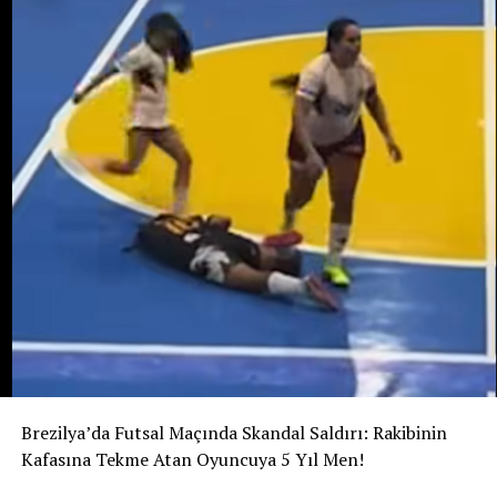
araştırılıyor. Ancak bunun henüz kanıtlanmış bir sonuç
değil, soruşturma kapsamında değerlendirilen bir ihtimal
olduğu belirtiliyor.
Ailenin açıklamasına göre Potosi bir kız çocuğu
bekliyordu. 12 Ağustos’ta dünyaya gelmesi beklenen
bebeğe “Alahia” adı verilmişti.
Maria Potosi toprağa verilirken soruşturmanın en
önemli sorusu hâlâ yanıt bekliyor: Alahia nerede ve
hayatta mı?
Brezilya’da Futsal Maçında Skandal Saldırı: Rakibinin
Kafasına Tekme Atan Oyuncuya 5 Yıl Men!