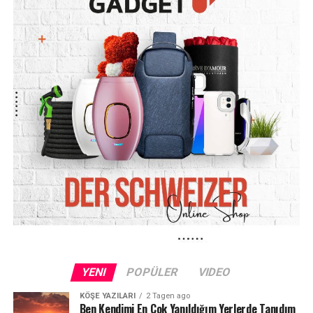
YENI
POPÜLER
VIDEO
KÖŞE YAZILARI
2 Tagen ago
Ben Kendimi En Çok Yanıldığım Yerlerde Tanıdım