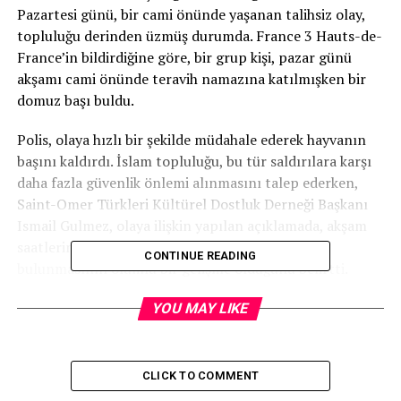
Pazartesi günü, bir cami önünde yaşanan talihsiz olay,
topluluğu derinden üzmüş durumda. France 3 Hauts-de-
France’in bildirdiğine göre, bir grup kişi, pazar günü
akşamı cami önünde teravih namazına katılmışken bir
domuz başı buldu.
Polis, olaya hızlı bir şekilde müdahale ederek hayvanın
başını kaldırdı. İslam topluluğu, bu tür saldırılara karşı
daha fazla güvenlik önlemi alınmasını talep ederken,
Saint-Omer Türkleri Kültürel Dostluk Derneği Başkanı
Ismail Gulmez, olaya ilişkin yapılan açıklamada, akşam
saatlerinde cami çıkışında bir devriye ekibinin
CONTINUE READING
bulunmasının olumlu bir gelişme olduğunu belirtti.
Olaya karışan kişi hakkında resmi bir şikayetin
YOU MAY LIKE
yapılacağını ifade eden Gulmez, „Bu, bir aptalın yaptığı
bir şey, ama saçmalığın bir bedeli yoktur“ diyerek
tepkisini dile getirdi.
CLICK TO COMMENT