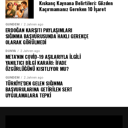
Kıskanç Kaynana Belirtileri: Gözden
Kaçırmamanız Gereken 10 İşaret
GÜNDEM
2 Jahren ago
ERDOĞAN KARŞITI PAYLAŞIMLARI
SIĞINMA BAŞVURUSUNDA HAKLI GEREKÇE
OLARAK GÖRÜLMEDİ
DÜNYA
2 Jahren ago
META’NIN COVİD-19 AŞILARIYLA İLGİLİ
YANILTICI BİLGİ KARARI: İFADE
ÖZGÜRLÜĞÜNÜ KISITLIYOR MU?
GÜNDEM
2 Jahren ago
TÜRKİYE’DEN GELEN SIĞINMA
BAŞVURULARINA GETİRİLEN SERT
UYGULAMALARA TEPKİ