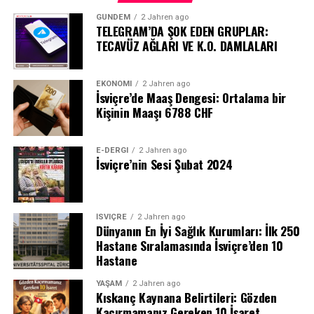
GÜNDEM
2 Jahren ago
TELEGRAM’DA ŞOK EDEN GRUPLAR:
TECAVÜZ AĞLARI VE K.O. DAMLALARI
EKONOMI
2 Jahren ago
İsviçre’de Maaş Dengesi: Ortalama bir
Kişinin Maaşı 6788 CHF
E-DERGI
2 Jahren ago
İsviçre’nin Sesi Şubat 2024
İSVIÇRE
2 Jahren ago
Dünyanın En İyi Sağlık Kurumları: İlk 250
Hastane Sıralamasında İsviçre’den 10
Hastane
YAŞAM
2 Jahren ago
Kıskanç Kaynana Belirtileri: Gözden
Kaçırmamanız Gereken 10 İşaret