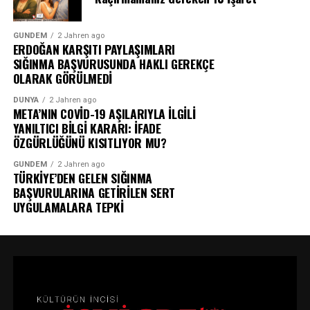
GÜNDEM
2 Jahren ago
ERDOĞAN KARŞITI PAYLAŞIMLARI
SIĞINMA BAŞVURUSUNDA HAKLI GEREKÇE
OLARAK GÖRÜLMEDİ
DÜNYA
2 Jahren ago
META’NIN COVİD-19 AŞILARIYLA İLGİLİ
YANILTICI BİLGİ KARARI: İFADE
ÖZGÜRLÜĞÜNÜ KISITLIYOR MU?
GÜNDEM
2 Jahren ago
TÜRKİYE’DEN GELEN SIĞINMA
BAŞVURULARINA GETİRİLEN SERT
UYGULAMALARA TEPKİ