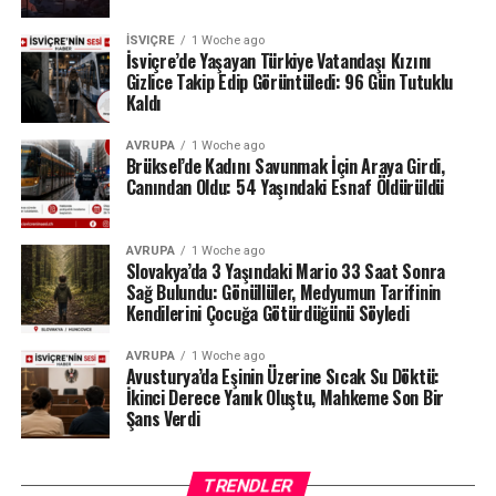
metre, çıkıştaki su debisi ise yalnızca saniyede 1,2
metreküp olarak kaydedildi. Su seviyesinin düşmesi
İSVIÇRE
1 Woche ago
nedeniyle göldeki tekne seferleri de durduruldu.
İsviçre’de Yaşayan Türkiye Vatandaşı Kızını
Gizlice Takip Edip Görüntüledi: 96 Gün Tutuklu
Kaldı
Lac des Brenets daha önce de uzun kuraklık
dönemlerinde benzer sorunlar yaşamış, özellikle 2022
AVRUPA
1 Woche ago
yazında su seviyesi ciddi şekilde gerilemişti.
Brüksel’de Kadını Savunmak İçin Araya Girdi,
Canından Oldu: 54 Yaşındaki Esnaf Öldürüldü
Ren Şelalesi’ndeki son durum ise İsviçre’de devam eden
yağış eksikliğinin nehir ve göller üzerindeki etkisini
AVRUPA
1 Woche ago
gözler önüne seriyor.
Slovakya’da 3 Yaşındaki Mario 33 Saat Sonra
Sağ Bulundu: Gönüllüler, Medyumun Tarifinin
Kaynak: BAFU / BRK News
Kendilerini Çocuğa Götürdüğünü Söyledi
AVRUPA
1 Woche ago
Avusturya’da Eşinin Üzerine Sıcak Su Döktü:
İkinci Derece Yanık Oluştu, Mahkeme Son Bir
Şans Verdi
TRENDLER