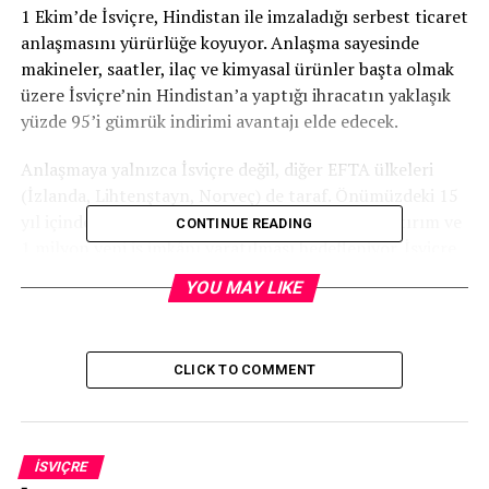
1 Ekim’de İsviçre, Hindistan ile imzaladığı serbest ticaret
anlaşmasını yürürlüğe koyuyor. Anlaşma sayesinde
makineler, saatler, ilaç ve kimyasal ürünler başta olmak
üzere İsviçre’nin Hindistan’a yaptığı ihracatın yaklaşık
yüzde 95’i gümrük indirimi avantajı elde edecek.
Anlaşmaya yalnızca İsviçre değil, diğer EFTA ülkeleri
(İzlanda, Lihtenştayn, Norveç) de taraf. Önümüzdeki 15
yıl içinde Hindistan’da 100 milyar ABD doları yatırım ve
CONTINUE READING
1 milyon yeni iş imkânı yaratılması hedefleniyor. İsviçre
hükümeti, bu adımı ekonomi için büyük bir fırsat olarak
YOU MAY LIKE
görüyor.
Windows 10’un Sonu
CLICK TO COMMENT
Microsoft, 14 Ekim’de Windows 10 için ücretsiz güvenlik
ve sistem güncellemelerini sonlandırıyor. Bu tarihten
sonra bilgisayarını güncellemeyen kullanıcılar, güvenlik
İSVIÇRE
açıklarına karşı savunmasız kalacak.