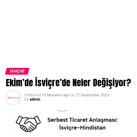
İSVIÇRE
Ekim’de İsviçre’de Neler Değişiyor?
Published
10 Monaten ago
on
27 September 2025
By
admin