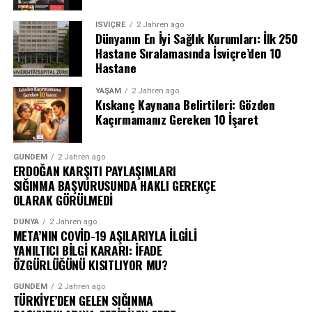
İSVIÇRE
2 Jahren ago
Dünyanın En İyi Sağlık Kurumları: İlk 250
Hastane Sıralamasında İsviçre’den 10
Hastane
YAŞAM
2 Jahren ago
Kıskanç Kaynana Belirtileri: Gözden
Kaçırmamanız Gereken 10 İşaret
GÜNDEM
2 Jahren ago
ERDOĞAN KARŞITI PAYLAŞIMLARI
SIĞINMA BAŞVURUSUNDA HAKLI GEREKÇE
OLARAK GÖRÜLMEDİ
DÜNYA
2 Jahren ago
META’NIN COVİD-19 AŞILARIYLA İLGİLİ
YANILTICI BİLGİ KARARI: İFADE
ÖZGÜRLÜĞÜNÜ KISITLIYOR MU?
GÜNDEM
2 Jahren ago
TÜRKİYE’DEN GELEN SIĞINMA