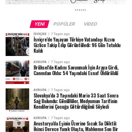
Kuraklığın etkileri yalnızca Schaffhausen ile sınırlı değil.
Fransa sınırındaki Neuchâtel Kantonu’nda bulunan Lac
YENI
POPÜLER
VIDEO
des Brenets de son derece düşük su seviyeleriyle karşı
karşıya.
İSVIÇRE
7 Tagen ago
İsviçre’de Yaşayan Türkiye Vatandaşı Kızını
Gizlice Takip Edip Görüntüledi: 96 Gün Tutuklu
24 Temmuz ölçümlerinde göl seviyesi denizden 742,13
Kaldı
metre, çıkıştaki su debisi ise yalnızca saniyede 1,2
metreküp olarak kaydedildi. Su seviyesinin düşmesi
AVRUPA
7 Tagen ago
nedeniyle göldeki tekne seferleri de durduruldu.
Brüksel’de Kadını Savunmak İçin Araya Girdi,
Canından Oldu: 54 Yaşındaki Esnaf Öldürüldü
Lac des Brenets daha önce de uzun kuraklık
dönemlerinde benzer sorunlar yaşamış, özellikle 2022
AVRUPA
7 Tagen ago
yazında su seviyesi ciddi şekilde gerilemişti.
Slovakya’da 3 Yaşındaki Mario 33 Saat Sonra
Sağ Bulundu: Gönüllüler, Medyumun Tarifinin
Kendilerini Çocuğa Götürdüğünü Söyledi
Ren Şelalesi’ndeki son durum ise İsviçre’de devam eden
yağış eksikliğinin nehir ve göller üzerindeki etkisini
AVRUPA
7 Tagen ago
gözler önüne seriyor.
Avusturya’da Eşinin Üzerine Sıcak Su Döktü:
İkinci Derece Yanık Oluştu, Mahkeme Son Bir