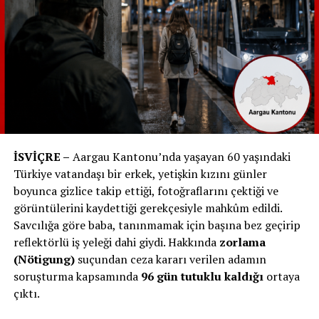
sitesinde çevrim içi olarak devam edecek, ardından sanat
eseri en yüksek teklif verene geçecek. Açık artırmanın
tamamı, ihtiyaç içindeki çocuklara destek olmak
amacıyla Çocuklar İçin Yardım Vakfı’na tamamen
bağışlanacak.
Gecenin programı şu şekilde ilerledi:
19:00 – Atıştırmalıklarla başlayan sergi
İSVİÇRE –
Aargau Kantonu’nda yaşayan 60 yaşındaki
20:00 – Sanatçının tanıtımı
Türkiye vatandaşı bir erkek, yetişkin kızını günler
boyunca gizlice takip ettiği, fotoğraflarını çektiği ve
20:30 – Çocuklar İçin Yardım Vakfı’nın tanıtımı / Açık
görüntülerini kaydettiği gerekçesiyle mahkûm edildi.
artırmanın başlaması Ardından: „Vivienne“ tarafından
Savcılığa göre baba, tanınmamak için başına bez geçirip
seslendirilen müzikli aperatif, etkinliğin sona erdiği
reflektörlü iş yeleği dahi giydi. Hakkında
zorlama
22:00’ye kadar devam etti.
(Nötigung)
suçundan ceza kararı verilen adamın
soruşturma kapsamında
96 gün tutuklu kaldığı
ortaya
Gecenin özel katkısı, müzikal sanatçısı olma yolundaki
çıktı.
Vivienne Denia Weber’den geldi, seslendirdiği şarkılarla
ekstra bir heyecan kattı.