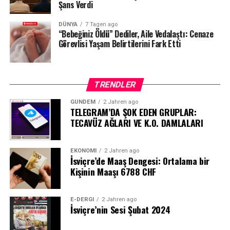
Kaynak: BAFU / BRK News
Şans Verdi
DÜNYA
7 Tagen ago
“Bebeğiniz Öldü” Dediler, Aile Vedalaştı: Cenaze
Görevlisi Yaşam Belirtilerini Fark Etti
TRENDLER
GÜNDEM
2 Jahren ago
TELEGRAM’DA ŞOK EDEN GRUPLAR:
TECAVÜZ AĞLARI VE K.O. DAMLALARI
EKONOMI
2 Jahren ago
İsviçre’de Maaş Dengesi: Ortalama bir
Kişinin Maaşı 6788 CHF
E-DERGI
2 Jahren ago
İsviçre’nin Sesi Şubat 2024