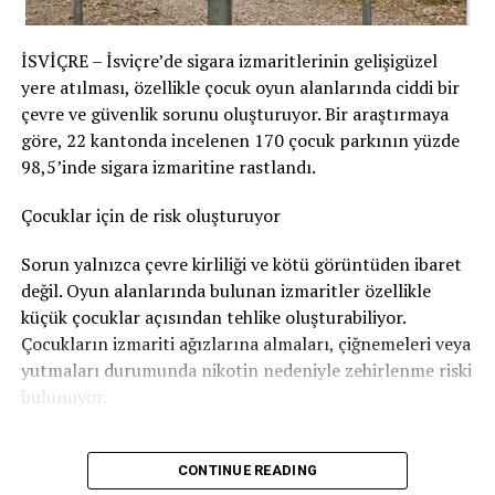
Savcılık, sanığın davranışlarının kızı tarafından fark
edilerek korkmasına yol açabileceğini en azından göze
İSVİÇRE – İsviçre’de sigara izmaritlerinin gelişigüzel
aldığı sonucuna vardı. Bu nedenle adam hakkında
yere atılması, özellikle çocuk oyun alanlarında ciddi bir
Nötigung (zorlama)
suçundan ceza verildi.
çevre ve güvenlik sorunu oluşturuyor. Bir araştırmaya
96 gün soruşturma tutukluluğunda kaldı
göre, 22 kantonda incelenen 170 çocuk parkının yüzde
98,5’inde sigara izmaritine rastlandı.
Savcılık, sanığa
günlüğü 80 franktan 120 günlük adli
para cezası
verdi. Bu ceza şartlı olarak hükme bağlandı.
Çocuklar için de risk oluşturuyor
Ancak adam soruşturma sırasında
96 gün tutuklu
Sorun yalnızca çevre kirliliği ve kötü görüntüden ibaret
kaldığı
için bu süre cezadan mahsup edildi. Böylece
değil. Oyun alanlarında bulunan izmaritler özellikle
geriye 24 günlük, yani
1.920 franklık
şartlı ceza kaldı.
küçük çocuklar açısından tehlike oluşturabiliyor.
Çocukların izmariti ağızlarına almaları, çiğnemeleri veya
Bunun yanında
800 frank para cezası
ödemesine karar
yutmaları durumunda nikotin nedeniyle zehirlenme riski
verildi.
bulunuyor.
Sanığın ayrıca
1.300 frank ceza emri masrafı
ile
4.135
Bu nedenle bazı şehirler çocuk parklarındaki sigara
frank diğer yargılama giderlerini
karşılaması
izmariti sorununa karşı özel kampanyalar yürütüyor.
CONTINUE READING
gerekiyor.