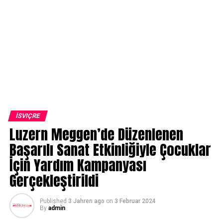
İSVIÇRE
Luzern Meggen’de Düzenlenen
Başarılı Sanat Etkinliğiyle Çocuklar
İçin Yardım Kampanyası
Gerçekleştirildi
Published
3 Jahren ago
on
3 Februar 2024
By
admin