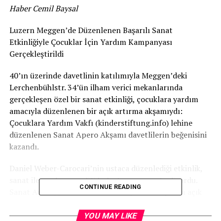
Haber Cemil Baysal
Luzern Meggen’de Düzenlenen Başarılı Sanat
Etkinliğiyle Çocuklar İçin Yardım Kampanyası
Gerçekleştirildi
40’ın üzerinde davetlinin katılımıyla Meggen’deki
Lerchenbühlstr. 34’ün ilham verici mekanlarında
gerçekleşen özel bir sanat etkinliği, çocuklara yardım
amacıyla düzenlenen bir açık artırma akşamıydı:
Çocuklara Yardım Vakfı (kinderstiftung.info) lehine
düzenlenen Sanat Apero Akşamı davetlilerin beğenisini
kazandı.
Daniel Weber-Carocari’nin ustaca düzenlediği etkinlik,
sanat ile yardımseverliği buluşturmayı vaat ediyordu.
CONTINUE READING
Sanat Apero, „Tender Love“ adlı eşsiz bir heykelin açık
artırmaya çıkarılmasıyla başlayarak katılımcıları
yaratıcılık ve dayanışma dolu bir dünyaya taşıdı.
YOU MAY LIKE