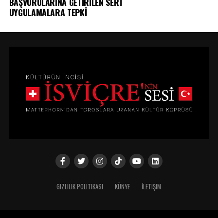
BAŞVURULARINA GETİRİLEN SERT
UYGULAMALARA TEPKİ
GIZLILIK POLITIKASI
KÜNYE
İLETIŞIM