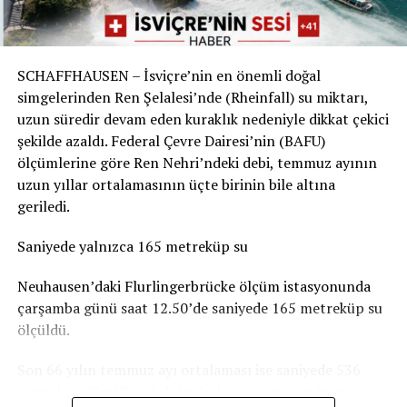
Sorunun boyutu parkın bulunduğu yere göre değişiyor.
Örneğin Aarau Belediyesi, kentteki çocuk parklarında
SCHAFFHAUSEN – İsviçre’nin en önemli doğal
durumun genel olarak dramatik olmadığını belirtiyor.
simgelerinden Ren Şelalesi’nde (Rheinfall) su miktarı,
Basel-Landschaft yetkilileri de şehir merkezindeki ve
uzun süredir devam eden kuraklık nedeniyle dikkat çekici
insanların yemek yemek veya vakit geçirmek için
şekilde azaldı. Federal Çevre Dairesi’nin (BAFU)
kullandığı parkların, ormanlık alanlardaki oyun
ölçümlerine göre Ren Nehri’ndeki debi, temmuz ayının
parklarına göre daha fazla kirlendiğine dikkat çekiyor.
uzun yıllar ortalamasının üçte birinin bile altına
geriledi.
Sigarasız çocuk parkları yaygınlaşıyor
Saniyede yalnızca 165 metreküp su
İsviçre’deki Stop2Drop girişiminin verilerine göre şu
anda 24 belediye sigarasız ve temiz çocuk parkı
Neuhausen’daki Flurlingerbrücke ölçüm istasyonunda
uygulamasını kullanıyor.
çarşamba günü saat 12.50’de saniyede 165 metreküp su
ölçüldü.
Aarau’da da seçilen 10 çocuk parkında yaklaşık iki ay
boyunca afişler, banklara yerleştirilen bilgilendirmeler
Son 66 yılın temmuz ayı ortalaması ise saniyede 536
ve çeşitli farkındalık çalışmaları denendi. Ancak
metreküp. Yani Ren Şelalesi’nden geçen su miktarı şu