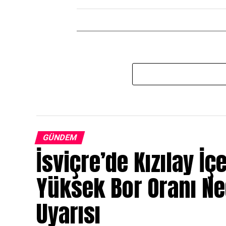
GÜNDEM
İsviçre’de Kızılay İç
Yüksek Bor Oranı N
Uyarısı