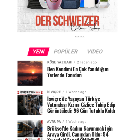
YENI
POPÜLER
VIDEO
KÖŞE YAZILARI
2 Tagen ago
Ben Kendimi En Çok Yanıldığım
Yerlerde Tanıdım
İSVIÇRE
1 Woche ago
İsviçre’de Yaşayan Türkiye
Vatandaşı Kızını Gizlice Takip Edip
Görüntüledi: 96 Gün Tutuklu Kaldı
AVRUPA
1 Woche ago
Brüksel’de Kadını Savunmak İçin
Araya Girdi, Canından Oldu: 54