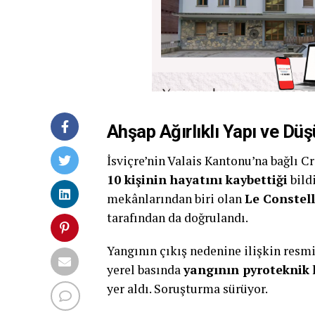
Ahşap Ağırlıklı Yapı ve Dü
İsviçre’nin Valais Kantonu’na bağlı 
10 kişinin hayatını kaybettiği
bild
mekânlarından biri olan
Le Constel
tarafından da doğrulandı.
Yangının çıkış nedenine ilişkin res
yerel basında
yangının pyroteknik k
yer aldı. Soruşturma sürüyor.