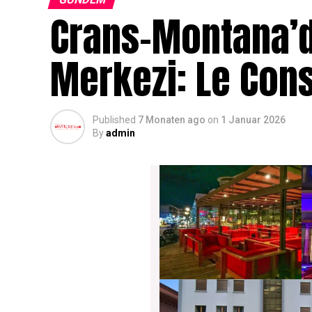
Crans-Montana’d
Merkezi: Le Cons
Published
7 Monaten ago
on
1 Januar 2026
By
admin