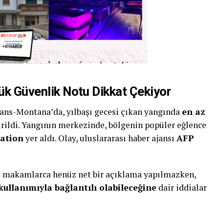
şük Güvenlik Notu Dikkat Çekiyor
Crans-Montana’da, yılbaşı gecesi çıkan yangında
en az
irildi. Yangının merkezinde, bölgenin popüler eğlence
lation
yer aldı. Olay, uluslararası haber ajansı
AFP
mi makamlarca henüz net bir açıklama yapılmazken,
ullanımıyla bağlantılı olabileceğine
dair iddialar