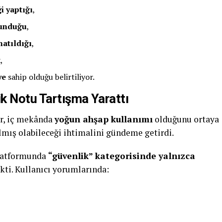
i yaptığı
,
lunduğu
,
natıldığı
,
k
,
ye
sahip olduğu belirtiliyor.
k Notu Tartışma Yarattı
ar, iç mekânda
yoğun ahşap kullanımı
olduğunu ortaya
lmış olabileceği ihtimalini gündeme getirdi.
platformunda
“güvenlik” kategorisinde yalnızca
kti. Kullanıcı yorumlarında: