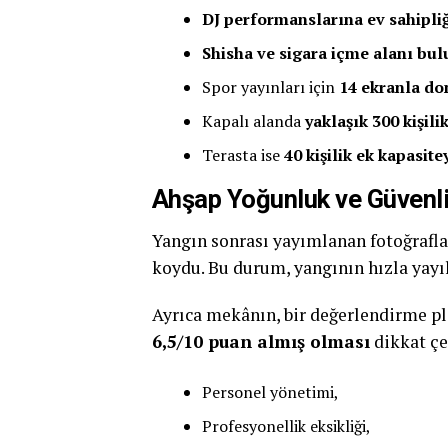
DJ performanslarına ev sahipliğ
Shisha ve sigara içme alanı bu
Spor yayınları için
14 ekranla do
Kapalı alanda
yaklaşık 300 kişili
Terasta ise
40 kişilik ek kapasite
Ahşap Yoğunluk ve Güvenli
Yangın sonrası yayımlanan fotoğrafl
koydu. Bu durum, yangının hızla yayı
Ayrıca mekânın, bir değerlendirme 
6,5/10 puan almış olması
dikkat çe
Personel yönetimi,
Profesyonellik eksikliği,