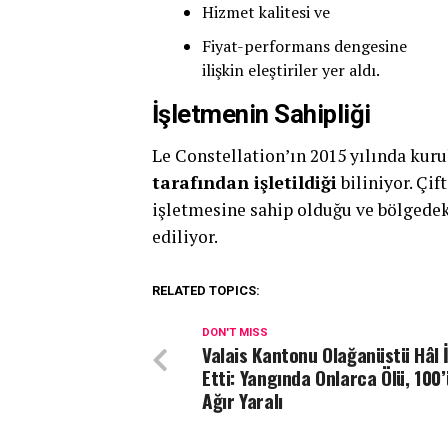
Hizmet kalitesi ve
Fiyat-performans dengesine
ilişkin eleştiriler yer aldı.
İşletmenin Sahipliği
Le Constellation’ın 2015 yılında kur
tarafından işletildiği
biliniyor. Çi
işletmesine sahip olduğu ve bölgedeki
ediliyor.
RELATED TOPICS:
DON'T MISS
Valais Kantonu Olağanüstü Hâl 
Etti: Yangında Onlarca Ölü, 100’
Ağır Yaralı